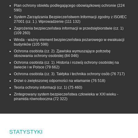
Plan ochrony obiektu podlegającego obowiązkowej ochronie
(224
590)
System Zarządzania Bezpieczeństwem Informacji zgodny z ISO/IEC
27001 (cz. 1.). Wprowadzenie
(111 132)
Zagrożenia bezpieczeństwa informacji w przedsiębiorstwie (cz. 1)
(109 260)
Winda - ważny element bezpieczeństwa pożarowego w ewakuacji
budynków
(105 598)
Ochrona osobista (cz. 2). Zjawiska wymuszające potrzebę
stosowania ochrony osobistej
(84 046)
Ochrona osobista (cz. 1). Historia i rozwój ochrony osobistej na
świecie i w Polsce
(79 662)
Ochrona osobista (cz. 3). Taktyka i technika ochrony osób
(76 717)
Drzwi o zwiększonej odporności na włamanie
(76 518)
Teoria ochrony informacji (cz. 1)
(75 460)
Zintegrowany system bezpieczeństwa człowieka w XXI wieku -
piramida równoboczna
(72 322)
STATYSTYKI