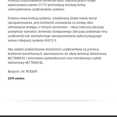
Funkcja rozpoznawania numerów tablic rejestracyjnych dzięki
wykorzystaniu kamer CCTV jest kolejną możliwą formą
uwierzytelniania użytkowników systemu.
Kolejną nową funkcją systemu, uzyskiwaną dzięki nowej wersji
oprogramowania, jest możliwość zezwalania na dostęp albo
odmawiania dostępu z różnych poziomów – stacji roboczej (decyzję
podejmuje operator), terminalu dostępowego (decyzję podejmuje inny
użytkownik) lub zewnętrznego oprogramowania wykorzystującego
serwer integracji systemu RACS 5.
Aby ułatwić potwierdzanie tożsamości użytkowników za pomocą
telefonów komórkowych, wprowadzono do oferty terminal zbliżeniowy
MCT88M-IO z kolorowym wyświetlaczem oraz miniaturowy czytnik
zbliżeniowy MCT80M-BL.
Bezpośr. inf. ROGER
2376 odsłon