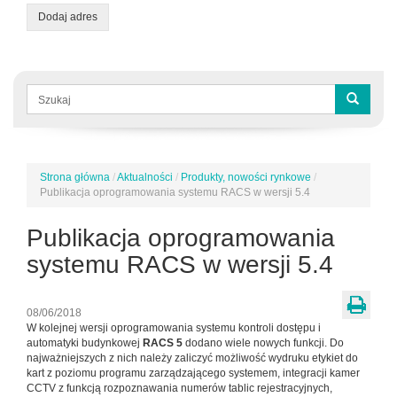
Dodaj adres
Formularz
wyszukiwania
Szukaj
Strona główna
/
Aktualności
/
Produkty, nowości rynkowe
/
Jesteś
Publikacja oprogramowania systemu RACS w wersji 5.4
tutaj
Publikacja oprogramowania
systemu RACS w wersji 5.4
08/06/2018
W kolejnej wersji oprogramowania systemu kontroli dostępu i
automatyki budynkowej
RACS 5
dodano wiele nowych funkcji. Do
najważniejszych z nich należy zaliczyć możliwość wydruku etykiet do
kart z poziomu programu zarządzającego systemem, integracji kamer
CCTV z funkcją rozpoznawania numerów tablic rejestracyjnych,