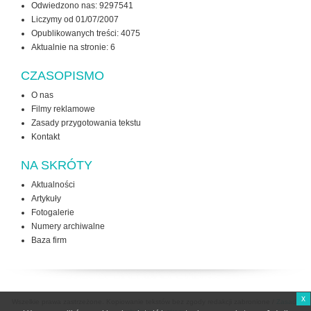
Odwiedzono nas: 9297541
Liczymy od 01/07/2007
Opublikowanych treści: 4075
Aktualnie na stronie:
6
CZASOPISMO
O nas
Filmy reklamowe
Zasady przygotowania tekstu
Kontakt
NA SKRÓTY
Aktualności
Artykuły
Fotogalerie
Numery archiwalne
Baza firm
x
Wszelkie prawa zastrzeżone. Kopiowanie tekstów bez zgody redakcji zabronione /
Zasady