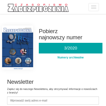
Toggle
navigatio
Przejdź
do
treści
Pobierz
najnowszy numer
3/2020
Numery archiwalne
Newsletter
Zapisz się do naszego Newslettera, aby otrzymywać informacje o nowościach
z branży!