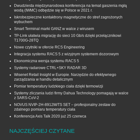
Dwudziesta międzynarodowa konferencja na temat gaszenia mgłą
wodą (IWMC) odbędzie się w Polsce w 2021 r.
Iskrobezpieczne kontaktrony magnetyczne do stref zagrożonych
wybuchem
Smart Terminal marki GANZ w walce z wirusem
TP-Link ułatwia migrację do sieci 10 Gb/s dzięki przełącznikowi
T1700G‑28TQ
Nowe czytniki w ofercie RCS Engineering
Integracja systemu RACS 5 z wizyjnym systemem dozorowym
Ekonomiczna wersja systemu RACS 5
Systemy radarowe CTRL+SKY RADAR 3D
Wisenet Retail Insight w Europie. Narzędzie do efektywnego
zarządzania w handlu detalicznym
Pomiar temperatury ludzkiego ciała dzięki termowizji
Systemy zliczania ludzi firmy Dahua Technology pomagają w walce
z SARS-CoV-2
NOVUS NVIP-2H-8912M/TS SET – profesjonalny zestaw do
zdalnego pomiaru temperatury ciała
Konferencja Axis Talk 2020 już 25 czerwca
NAJCZĘŚCIEJ CZYTANE