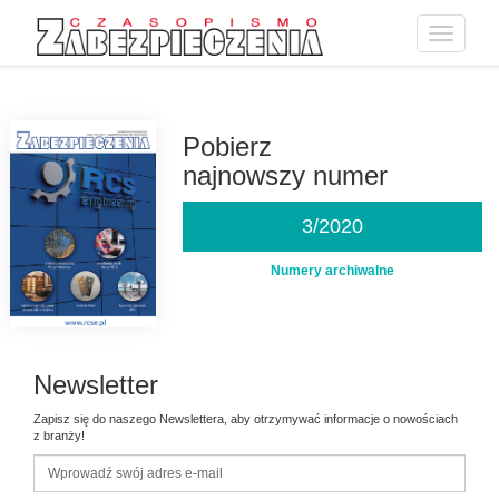
Toggle
navigatio
Przejdź
do
treści
Pobierz
najnowszy numer
3/2020
Numery archiwalne
Newsletter
Zapisz się do naszego Newslettera, aby otrzymywać informacje o nowościach
z branży!