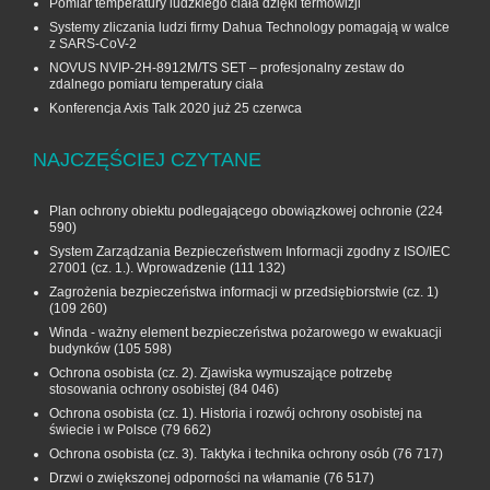
Pomiar temperatury ludzkiego ciała dzięki termowizji
Systemy zliczania ludzi firmy Dahua Technology pomagają w walce
z SARS-CoV-2
NOVUS NVIP-2H-8912M/TS SET – profesjonalny zestaw do
zdalnego pomiaru temperatury ciała
Konferencja Axis Talk 2020 już 25 czerwca
NAJCZĘŚCIEJ CZYTANE
Plan ochrony obiektu podlegającego obowiązkowej ochronie
(224
590)
System Zarządzania Bezpieczeństwem Informacji zgodny z ISO/IEC
27001 (cz. 1.). Wprowadzenie
(111 132)
Zagrożenia bezpieczeństwa informacji w przedsiębiorstwie (cz. 1)
(109 260)
Winda - ważny element bezpieczeństwa pożarowego w ewakuacji
budynków
(105 598)
Ochrona osobista (cz. 2). Zjawiska wymuszające potrzebę
stosowania ochrony osobistej
(84 046)
Ochrona osobista (cz. 1). Historia i rozwój ochrony osobistej na
świecie i w Polsce
(79 662)
Ochrona osobista (cz. 3). Taktyka i technika ochrony osób
(76 717)
Drzwi o zwiększonej odporności na włamanie
(76 517)