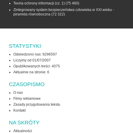
Teoria ochrony informacji (cz. 1)
(75 460)
Zintegrowany system bezpieczeństwa człowieka w XXI wieku -
piramida równoboczna
(72 322)
STATYSTYKI
Odwiedzono nas: 9296597
Liczymy od 01/07/2007
Opublikowanych treści: 4075
Aktualnie na stronie:
6
CZASOPISMO
O nas
Filmy reklamowe
Zasady przygotowania tekstu
Kontakt
NA SKRÓTY
Aktualności