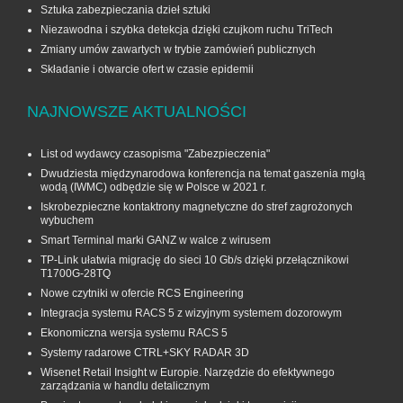
Sztuka zabezpieczania dzieł sztuki
Niezawodna i szybka detekcja dzięki czujkom ruchu TriTech
Zmiany umów zawartych w trybie zamówień publicznych
Składanie i otwarcie ofert w czasie epidemii
NAJNOWSZE AKTUALNOŚCI
List od wydawcy czasopisma "Zabezpieczenia"
Dwudziesta międzynarodowa konferencja na temat gaszenia mgłą
wodą (IWMC) odbędzie się w Polsce w 2021 r.
Iskrobezpieczne kontaktrony magnetyczne do stref zagrożonych
wybuchem
Smart Terminal marki GANZ w walce z wirusem
TP-Link ułatwia migrację do sieci 10 Gb/s dzięki przełącznikowi
T1700G‑28TQ
Nowe czytniki w ofercie RCS Engineering
Integracja systemu RACS 5 z wizyjnym systemem dozorowym
Ekonomiczna wersja systemu RACS 5
Systemy radarowe CTRL+SKY RADAR 3D
Wisenet Retail Insight w Europie. Narzędzie do efektywnego
zarządzania w handlu detalicznym