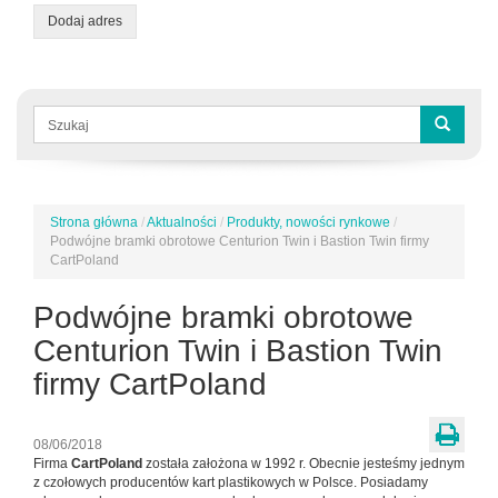
Dodaj adres
Formularz
wyszukiwania
Szukaj
Strona główna
/
Aktualności
/
Produkty, nowości rynkowe
/
Jesteś
Podwójne bramki obrotowe Centurion Twin i Bastion Twin firmy
tutaj
CartPoland
Podwójne bramki obrotowe
Centurion Twin i Bastion Twin
firmy CartPoland
08/06/2018
Firma
CartPoland
została założona w 1992 r. Obecnie jesteśmy jednym
z czołowych producentów kart plastikowych w Polsce. Posiadamy