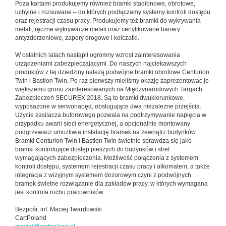
Poza kartami produkujemy również bramki stadionowe, obrotowe,
uchylne i rozsuwane – do których podłączamy systemy kontroli dostępu
oraz rejestracji czasu pracy. Produkujemy też bramki do wykrywania
metali, ręczne wykrywacze metali oraz certyfikowane bariery
antyzderzeniowe, zapory drogowe i kolczatki.
W ostatnich latach nastąpił ogromny wzrost zainteresowania
urządzeniami zabezpieczającymi. Do naszych najciekawszych
produktów z tej dziedziny należą podwójne bramki obrotowe Centurion
Twin i Bastion Twin. Po raz pierwszy mieliśmy okazję zaprezentować je
większemu gronu zainteresowanych na Międzynarodowych Targach
Zabezpieczeń SECUREX 2018. Są to bramki dwukierunkowe,
wyposażone w serwonapęd, obsługujące dwa niezależne przejścia.
Użycie zasilacza buforowego pozwala na podtrzymywanie napięcia w
przypadku awarii sieci energetycznej, a opcjonalnie montowany
podgrzewacz umożliwia instalację bramek na zewnątrz budynków.
Bramki Centurion Twin i Bastion Twin świetnie sprawdzą się jako
bramki kontrolujące dostęp pieszych do budynków i stref
wymagających zabezpieczenia. Możliwość połączenia z systemem
kontroli dostępu, systemem rejestracji czasu pracy i alkomatem, a także
integracja z wizyjnym systemem dozorowym czyni z podwójnych
bramek świetne rozwiązanie dla zakładów pracy, w których wymagana
jest kontrola ruchu pracowników.
Bezpośr. inf. Maciej Twardowski
CartPoland