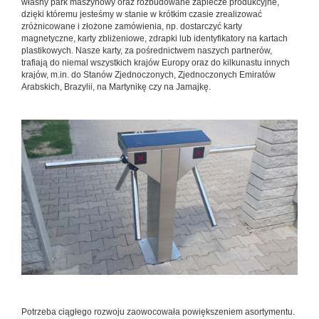
własny park maszynowy oraz rozbudowane zaplecze produkcyjne,
dzięki któremu jesteśmy w stanie w krótkim czasie zrealizować
zróżnicowane i złożone zamówienia, np. dostarczyć karty
magnetyczne, karty zbliżeniowe, zdrapki lub identyfikatory na kartach
plastikowych. Nasze karty, za pośrednictwem naszych partnerów,
trafiają do niemal wszystkich krajów Europy oraz do kilkunastu innych
krajów, m.in. do Stanów Zjednoczonych, Zjednoczonych Emiratów
Arabskich, Brazylii, na Martynikę czy na Jamajkę.
Potrzeba ciągłego rozwoju zaowocowała powiększeniem asortymentu.