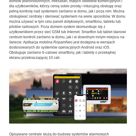
domów jednorodzinnych, mieszkań, małych obiektów komercyjnych i
dla użytkowników, którzy cenią sobie prostą i intuicyjną obsługę oraz
pełną kontrolę nad systemem zarówno w domu, jak i poza nim. Można
obsługiwać centralę i sterować systemem na wiele sposobów. W domu
można używać w tym celu paneli dotykowych, smartfonu, tabletu lub
pilotów radiowych. Poza domem system skomunikuje się z
użytkownikiem przez sieć GSM lub Internet. Smartfon lub tablet stanowi
centrum kontroli zarówno w domu, jak i w dowolnym innym miejscu na
świecie. Aplikacja mobilna RopamNeo jest dostępna w wersjach
dostosowanych do systemów operacyjnych Android oraz iOS.
Obsługuje zarówno 6-calowe smartfony, jak i tablety o przekątnej
ekranu przekraczającej 10 cali.
Opisywane centrale służą do budowy systemów alarmowych