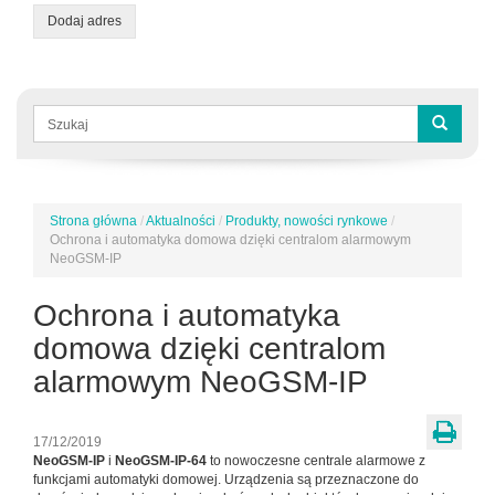
Dodaj adres
Formularz
wyszukiwania
Szukaj
Strona główna
/
Aktualności
/
Produkty, nowości rynkowe
/
Jesteś
Ochrona i automatyka domowa dzięki centralom alarmowym
tutaj
NeoGSM-IP
Ochrona i automatyka
domowa dzięki centralom
alarmowym NeoGSM-IP
17/12/2019
NeoGSM-IP
i
NeoGSM-IP-64
to nowoczesne centrale alarmowe z
funkcjami automatyki domowej. Urządzenia są przeznaczone do