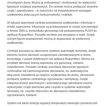
chroniących domy. Można je rozbudować i dostosować do większości
typowych instalacji alarmowych. Do centrali można podłączyć dowolne
czujki i sygnalizatory – w zależności od indywidualnych wymagań
użytkownika dotyczących funkcjonalności i estetyki.
W sytuacji alarmowej centrala powiadamia użytkownika i informuje o
źródle zagrożenia. Informacje są przekazywane w czasie rzeczywistym
w formie SMS-a, komunikatu głosowego lub powiadomienia PUSH do
aplikacji RopamNeo. Ponadto możliwe jest wysyłanie e-maili. Dzięki
różnym typom powiadomień można je dopasować do preferencji
użytkownika.
Centrala pozwala na stworzenie systemu automatyki domowej, dzięki
któremu można sterować urządzeniami zainstalowanymi w domu,
korzystając z paneli dotykowych lub aplikacji RopamNeo. Można na
przykład sterować bramą wjazdową czy garażową, roletami,
oświetleniem. Ponadto centrala umożliwia stworzenie typowych
schematów lub harmonogramów sterowania, np. automatyczne
włączanie oświetlenia po wejściu użytkownika do domu, sterowanie
pompami systemu centralnego ogrzewania i wentylacją. Dzięki
integracji funkcji alarmowych i automatycznego sterowania można
wykorzystać czujki alarmowe jako czujniki w systemie automatyki
domowej, np. czujniki obecności do sterowania oświetleniem,
ogrzewaniem, roletami.
System ma także funkcję regulacji temperatury wewnątrz pomieszczeń