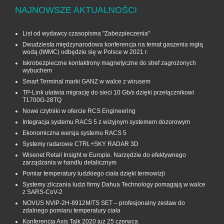
NAJNOWSZE AKTUALNOŚCI
List od wydawcy czasopisma "Zabezpieczenia"
Dwudziesta międzynarodowa konferencja na temat gaszenia mgłą
wodą (IWMC) odbędzie się w Polsce w 2021 r.
Iskrobezpieczne kontaktrony magnetyczne do stref zagrożonych
wybuchem
Smart Terminal marki GANZ w walce z wirusem
TP-Link ułatwia migrację do sieci 10 Gb/s dzięki przełącznikowi
T1700G‑28TQ
Nowe czytniki w ofercie RCS Engineering
Integracja systemu RACS 5 z wizyjnym systemem dozorowym
Ekonomiczna wersja systemu RACS 5
Systemy radarowe CTRL+SKY RADAR 3D
Wisenet Retail Insight w Europie. Narzędzie do efektywnego
zarządzania w handlu detalicznym
Pomiar temperatury ludzkiego ciała dzięki termowizji
Systemy zliczania ludzi firmy Dahua Technology pomagają w walce
z SARS-CoV-2
NOVUS NVIP-2H-8912M/TS SET – profesjonalny zestaw do
zdalnego pomiaru temperatury ciała
Konferencja Axis Talk 2020 już 25 czerwca