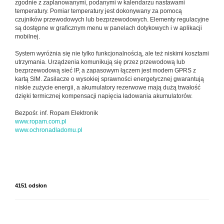
zgodnie z zaplanowanymi, podanymi w kalendarzu nastawami
temperatury. Pomiar temperatury jest dokonywany za pomocą
czujników przewodowych lub bezprzewodowych. Elementy regulacyjne
są dostępne w graficznym menu w panelach dotykowych i w aplikacji
mobilnej.
System wyróżnia się nie tylko funkcjonalnością, ale też niskimi kosztami
utrzymania. Urządzenia komunikują się przez przewodową lub
bezprzewodową sieć IP, a zapasowym łączem jest modem GPRS z
kartą SIM. Zasilacze o wysokiej sprawności energetycznej gwarantują
niskie zużycie energii, a akumulatory rezerwowe mają dużą trwałość
dzięki termicznej kompensacji napięcia ładowania akumulatorów.
Bezpośr. inf. Ropam Elektronik
www.ropam.com.pl
www.ochronadladomu.pl
4151 odsłon