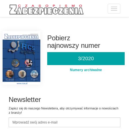
Toggle
navigatio
Przejdź
do
treści
Pobierz
najnowszy numer
3/2020
Numery archiwalne
Newsletter
Zapisz się do naszego Newslettera, aby otrzymywać informacje o nowościach
z branży!