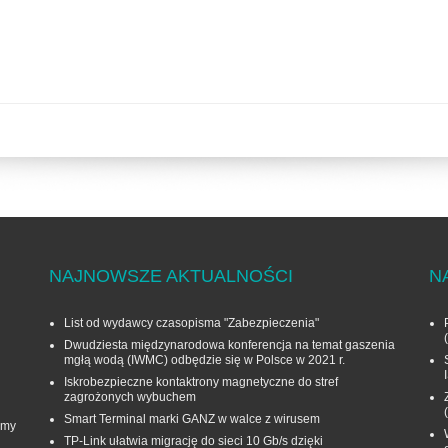
NAJNOWSZE AKTUALNOŚCI
N
List od wydawcy czasopisma "Zabezpieczenia"
Dwudziesta międzynarodowa konferencja na temat gaszenia
mgłą wodą (IWMC) odbędzie się w Polsce w 2021 r.
Iskrobezpieczne kontaktrony magnetyczne do stref
zagrożonych wybuchem
Smart Terminal marki GANZ w walce z wirusem
rmy
TP-Link ułatwia migrację do sieci 10 Gb/s dzięki