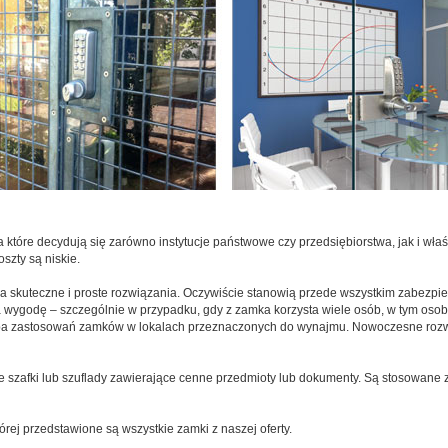
tóre decydują się zarówno instytucje państwowe czy przedsiębiorstwa, jak i właś
szty są niskie.
skuteczne i proste rozwiązania. Oczywiście stanowią przede wszystkim zabezpiec
na wygodę – szczególnie w przypadku, gdy z zamka korzysta wiele osób, w tym oso
czba zastosowań zamków w lokalach przeznaczonych do wynajmu. Nowoczesne rozwi
 szafki lub szuflady zawierające cenne przedmioty lub dokumenty. Są stosowane 
rej przedstawione są wszystkie zamki z naszej oferty.