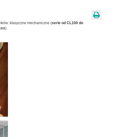
amków: klasyczne mechaniczne (
serie od CL100 do
xxx
).