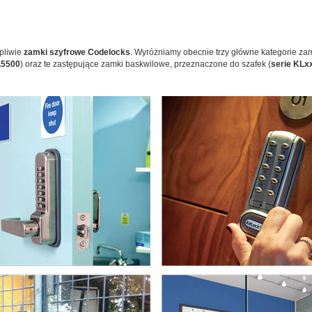
pliwie
zamki szyfrowe Codelocks
. Wyróżniamy obecnie trzy główne kategorie z
L5500
) oraz te zastępujące zamki baskwilowe, przeznaczone do szafek (
serie KLx