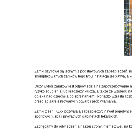
Zamki szyfrowe są jednym z podstawowych zabezpieczeń, na k
skomplikowanych zamków tego typu instalacja jest łatwa, a ko
Duży wybór zamków jest odpowiedzią na zapotrzebowanie na 
ryzyko zgubienia lub kradzieży klucza, a także ze względu 
opieką nad dziećmi albo sprzątaniem). Ponadto wzrasta li
przegląd zarejestrowanych otwarć i prób włamania.
Zamki z serii KLxx pozwalają zabezpieczyć nawet pojedyncze
sportowych, spa i prywatnych gabinetach lekarskich.
Zachęcamy do odwiedzenia naszej strony internetowej, na któ