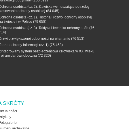
ewakuacji budynków
(105 591)
Ochrona osobista (cz. 2). Zjawiska wymuszające potrzebę
stosowania ochrony osobistej
(84 045)
Ochrona osobista (cz. 1). Historia i rozwój ochrony osobistej
na świecie i w Polsce
(79 658)
Ochrona osobista (cz. 3). Taktyka i technika ochrony osób
(76
714)
Drzwi o zwiększonej odporności na włamanie
(76 513)
Teoria ochrony informacji (cz. 1)
(75 453)
Zintegrowany system bezpieczeństwa człowieka w XXI wieku
- piramida równoboczna
(72 320)
A SKRÓTY
Aktualności
Artykuły
Fotogalerie
Numery archiwalne