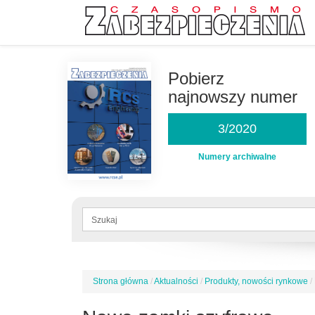
Przejdź
do
Pobierz
treści
najnowszy numer
3/2020
Numery archiwalne
Formularz
wyszukiwania
Szukaj
Strona główna
/
Aktualności
/
Produkty, nowości rynkowe
/
Jesteś
tutaj