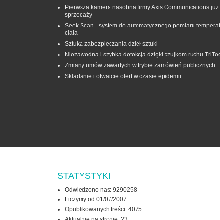
Pierwsza kamera nasobna firmy Axis Communications już
sprzedaży
Seek Scan - system do automatycznego pomiaru temperat
ciała
Sztuka zabezpieczania dzieł sztuki
Niezawodna i szybka detekcja dzięki czujkom ruchu TriTe
Zmiany umów zawartych w trybie zamówień publicznych
Składanie i otwarcie ofert w czasie epidemii
STATYSTYKI
Odwiedzono nas: 9290258
Liczymy od 01/07/2007
Opublikowanych treści: 4075
Aktualnie na stronie:
23