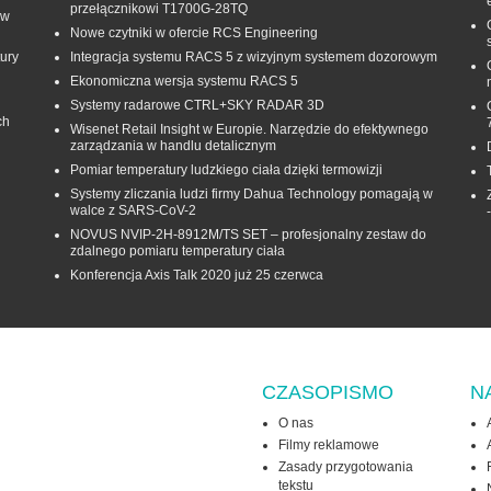
przełącznikowi T1700G‑28TQ
 w
Nowe czytniki w ofercie RCS Engineering
ury
Integracja systemu RACS 5 z wizyjnym systemem dozorowym
Ekonomiczna wersja systemu RACS 5
Systemy radarowe CTRL+SKY RADAR 3D
ch
Wisenet Retail Insight w Europie. Narzędzie do efektywnego
zarządzania w handlu detalicznym
Pomiar temperatury ludzkiego ciała dzięki termowizji
Systemy zliczania ludzi firmy Dahua Technology pomagają w
walce z SARS-CoV-2
NOVUS NVIP-2H-8912M/TS SET – profesjonalny zestaw do
zdalnego pomiaru temperatury ciała
Konferencja Axis Talk 2020 już 25 czerwca
CZASOPISMO
N
O nas
Filmy reklamowe
Zasady przygotowania
tekstu