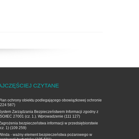
AJCZĘŚCIEJ CZYTANE
Plan ochrony obiektu podlegającego obowiązkowej ochronie
(224 587)
System Zarządzania Bezpieczeństwem Informacji zgodny z
ISO/IEC 27001 (cz. 1.). Wprowadzenie
(111 127)
Zagrożenia bezpieczeństwa informacji w przedsiębiorstwie
(cz. 1)
(109 259)
Winda - ważny element bezpieczeństwa pożarowego w