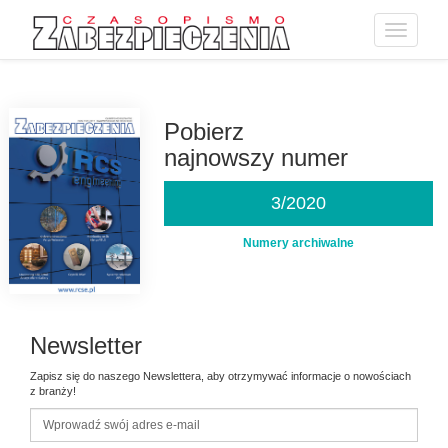
Toggle
navigatio
Przejdź
do
treści
Pobierz
najnowszy numer
3/2020
Numery archiwalne
Newsletter
Zapisz się do naszego Newslettera, aby otrzymywać informacje o nowościach
z branży!