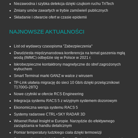
Niezawodna i szybka detekcja dzięki czujkom ruchu TriTech
Zmiany umów zawartych w trybie zamówień publicznych
Składanie i otwarcie ofert w czasie epidemii
NAJNOWSZE AKTUALNOŚCI
List od wydawcy czasopisma "Zabezpieczenia"
Dwudziesta międzynarodowa konferencja na temat gaszenia mgłą
wodą (IWMC) odbędzie się w Polsce w 2021 r.
Iskrobezpieczne kontaktrony magnetyczne do stref zagrożonych
wybuchem
Smart Terminal marki GANZ w walce z wirusem
TP-Link ułatwia migrację do sieci 10 Gb/s dzięki przełącznikowi
T1700G‑28TQ
Nowe czytniki w ofercie RCS Engineering
Integracja systemu RACS 5 z wizyjnym systemem dozorowym
Ekonomiczna wersja systemu RACS 5
Systemy radarowe CTRL+SKY RADAR 3D
Wisenet Retail Insight w Europie. Narzędzie do efektywnego
zarządzania w handlu detalicznym
Pomiar temperatury ludzkiego ciała dzięki termowizji