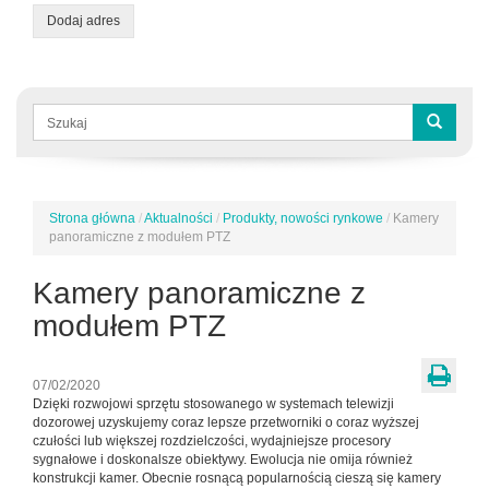
Dodaj adres
Formularz
wyszukiwania
Szukaj
Strona główna
/
Aktualności
/
Produkty, nowości rynkowe
/
Kamery
Jesteś
panoramiczne z modułem PTZ
tutaj
Kamery panoramiczne z
modułem PTZ
07/02/2020
Dzięki rozwojowi sprzętu stosowanego w systemach telewizji
dozorowej uzyskujemy coraz lepsze przetworniki o coraz wyższej
czułości lub większej rozdzielczości, wydajniejsze procesory
sygnałowe i doskonalsze obiektywy. Ewolucja nie omija również
konstrukcji kamer. Obecnie rosnącą popularnością cieszą się kamery