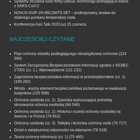
Systemy zliczania ludzi firmy Dahua Technology pomagają w walce
z SARS-CoV-2
NOVUS NVIP-2H-8912M/TS SET – profesjonalny zestaw do
zdalnego pomiaru temperatury ciała
Konferencja Axis Talk 2020 już 25 czerwca
NAJCZĘŚCIEJ CZYTANE
Plan ochrony obiektu podlegającego obowiązkowej ochronie
(224
590)
System Zarządzania Bezpieczeństwem Informacji zgodny z ISO/IEC
27001 (cz. 1.). Wprowadzenie
(111 132)
Zagrożenia bezpieczeństwa informacji w przedsiębiorstwie (cz. 1)
(109 260)
Winda - ważny element bezpieczeństwa pożarowego w ewakuacji
budynków
(105 598)
Ochrona osobista (cz. 2). Zjawiska wymuszające potrzebę
stosowania ochrony osobistej
(84 046)
Ochrona osobista (cz. 1). Historia i rozwój ochrony osobistej na
świecie i w Polsce
(79 662)
Ochrona osobista (cz. 3). Taktyka i technika ochrony osób
(76 717)
Drzwi o zwiększonej odporności na włamanie
(76 518)
Teoria ochrony informacji (cz. 1)
(75 460)