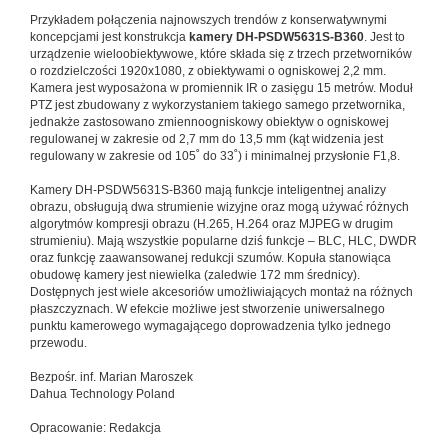
Przykładem połączenia najnowszych trendów z konserwatywnymi
koncepcjami jest konstrukcja
kamery DH-PSDW5631S-B360
. Jest to
urządzenie wieloobiektywowe, które składa się z trzech przetworników
o rozdzielczości 1920x1080, z obiektywami o ogniskowej 2,2 mm.
Kamera jest wyposażona w promiennik IR o zasięgu 15 metrów. Moduł
PTZ jest zbudowany z wykorzystaniem takiego samego przetwornika,
jednakże zastosowano zmiennoogniskowy obiektyw o ogniskowej
regulowanej w zakresie od 2,7 mm do 13,5 mm (kąt widzenia jest
regulowany w zakresie od 105˚ do 33˚) i minimalnej przysłonie F1,8.
Kamery DH-PSDW5631S-B360 mają funkcje inteligentnej analizy
obrazu, obsługują dwa strumienie wizyjne oraz mogą używać różnych
algorytmów kompresji obrazu (H.265, H.264 oraz MJPEG w drugim
strumieniu). Mają wszystkie popularne dziś funkcje – BLC, HLC, DWDR
oraz funkcję zaawansowanej redukcji szumów. Kopuła stanowiąca
obudowę kamery jest niewielka (zaledwie 172 mm średnicy).
Dostępnych jest wiele akcesoriów umożliwiających montaż na różnych
płaszczyznach. W efekcie możliwe jest stworzenie uniwersalnego
punktu kamerowego wymagającego doprowadzenia tylko jednego
przewodu.
Bezpośr. inf. Marian Maroszek
Dahua Technology Poland
Opracowanie: Redakcja