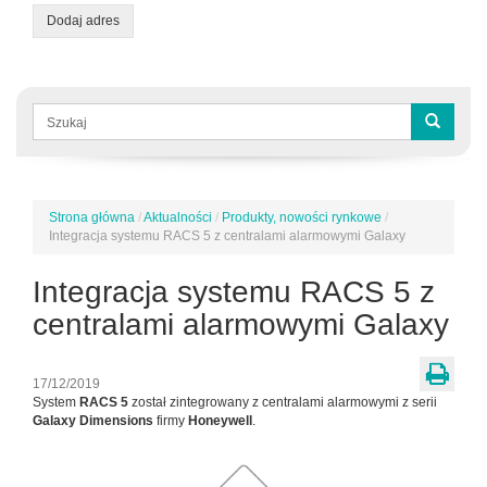
Dodaj adres
Formularz
wyszukiwania
Szukaj
Strona główna
/
Aktualności
/
Produkty, nowości rynkowe
/
Jesteś
Integracja systemu RACS 5 z centralami alarmowymi Galaxy
tutaj
Integracja systemu RACS 5 z
centralami alarmowymi Galaxy
17/12/2019
System
RACS 5
został zintegrowany z centralami alarmowymi z serii
Galaxy Dimensions
firmy
Honeywell
.