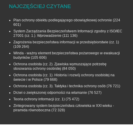
NAJCZĘŚCIEJ CZYTANE
Plan ochrony obiektu podlegającego obowiązkowej ochronie
(224
601)
System Zarządzania Bezpieczeństwem Informacji zgodny z ISO/IEC
27001 (cz. 1.). Wprowadzenie
(111 136)
Zagrożenia bezpieczeństwa informacji w przedsiębiorstwie (cz. 1)
(109 264)
Winda - ważny element bezpieczeństwa pożarowego w ewakuacji
budynków
(105 606)
Ochrona osobista (cz. 2). Zjawiska wymuszające potrzebę
stosowania ochrony osobistej
(84 050)
Ochrona osobista (cz. 1). Historia i rozwój ochrony osobistej na
świecie i w Polsce
(79 668)
Ochrona osobista (cz. 3). Taktyka i technika ochrony osób
(76 721)
Drzwi o zwiększonej odporności na włamanie
(76 527)
Teoria ochrony informacji (cz. 1)
(75 472)
Zintegrowany system bezpieczeństwa człowieka w XXI wieku -
piramida równoboczna
(72 328)