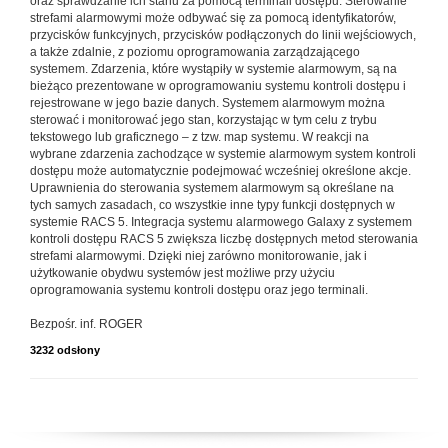
oraz sprawdzanie ich stanu za pomocą terminali dostępu. Sterowanie
strefami alarmowymi może odbywać się za pomocą identyfikatorów,
przycisków funkcyjnych, przycisków podłączonych do linii wejściowych,
a także zdalnie, z poziomu oprogramowania zarządzającego
systemem. Zdarzenia, które wystąpiły w systemie alarmowym, są na
bieżąco prezentowane w oprogramowaniu systemu kontroli dostępu i
rejestrowane w jego bazie danych. Systemem alarmowym można
sterować i monitorować jego stan, korzystając w tym celu z trybu
tekstowego lub graficznego – z tzw. map systemu. W reakcji na
wybrane zdarzenia zachodzące w systemie alarmowym system kontroli
dostępu może automatycznie podejmować wcześniej określone akcje.
Uprawnienia do sterowania systemem alarmowym są określane na
tych samych zasadach, co wszystkie inne typy funkcji dostępnych w
systemie RACS 5. Integracja systemu alarmowego Galaxy z systemem
kontroli dostępu RACS 5 zwiększa liczbę dostępnych metod sterowania
strefami alarmowymi. Dzięki niej zarówno monitorowanie, jak i
użytkowanie obydwu systemów jest możliwe przy użyciu
oprogramowania systemu kontroli dostępu oraz jego terminali.
Bezpośr. inf. ROGER
3232 odsłony