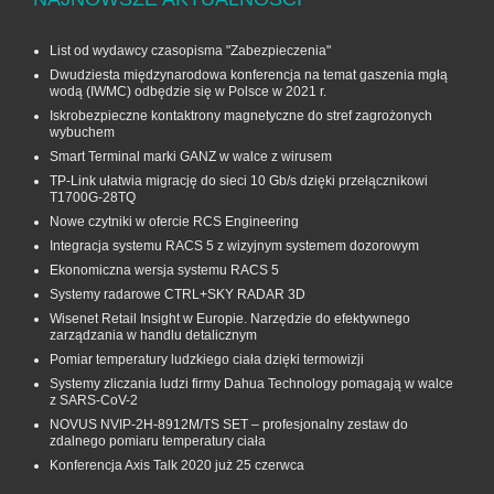
List od wydawcy czasopisma "Zabezpieczenia"
Dwudziesta międzynarodowa konferencja na temat gaszenia mgłą
wodą (IWMC) odbędzie się w Polsce w 2021 r.
Iskrobezpieczne kontaktrony magnetyczne do stref zagrożonych
wybuchem
Smart Terminal marki GANZ w walce z wirusem
TP-Link ułatwia migrację do sieci 10 Gb/s dzięki przełącznikowi
T1700G‑28TQ
Nowe czytniki w ofercie RCS Engineering
Integracja systemu RACS 5 z wizyjnym systemem dozorowym
Ekonomiczna wersja systemu RACS 5
Systemy radarowe CTRL+SKY RADAR 3D
Wisenet Retail Insight w Europie. Narzędzie do efektywnego
zarządzania w handlu detalicznym
Pomiar temperatury ludzkiego ciała dzięki termowizji
Systemy zliczania ludzi firmy Dahua Technology pomagają w walce
z SARS-CoV-2
NOVUS NVIP-2H-8912M/TS SET – profesjonalny zestaw do
zdalnego pomiaru temperatury ciała
Konferencja Axis Talk 2020 już 25 czerwca