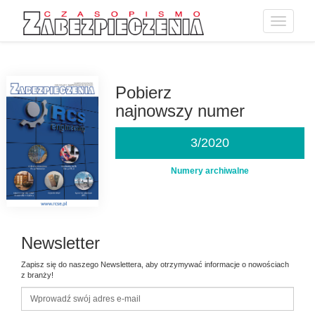
Toggle
navigatio
Przejdź
do
treści
Pobierz
najnowszy numer
3/2020
Numery archiwalne
Newsletter
Zapisz się do naszego Newslettera, aby otrzymywać informacje o nowościach
z branży!