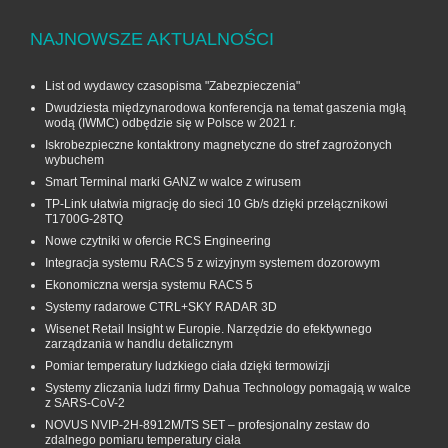
NAJNOWSZE AKTUALNOŚCI
List od wydawcy czasopisma "Zabezpieczenia"
Dwudziesta międzynarodowa konferencja na temat gaszenia mgłą
wodą (IWMC) odbędzie się w Polsce w 2021 r.
Iskrobezpieczne kontaktrony magnetyczne do stref zagrożonych
wybuchem
Smart Terminal marki GANZ w walce z wirusem
TP-Link ułatwia migrację do sieci 10 Gb/s dzięki przełącznikowi
T1700G‑28TQ
Nowe czytniki w ofercie RCS Engineering
Integracja systemu RACS 5 z wizyjnym systemem dozorowym
Ekonomiczna wersja systemu RACS 5
Systemy radarowe CTRL+SKY RADAR 3D
Wisenet Retail Insight w Europie. Narzędzie do efektywnego
zarządzania w handlu detalicznym
Pomiar temperatury ludzkiego ciała dzięki termowizji
Systemy zliczania ludzi firmy Dahua Technology pomagają w walce
z SARS-CoV-2
NOVUS NVIP-2H-8912M/TS SET – profesjonalny zestaw do
zdalnego pomiaru temperatury ciała