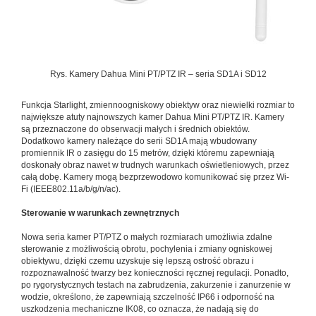
Rys. Kamery Dahua Mini PT/PTZ IR – seria SD1A i SD12
Funkcja Starlight, zmiennoogniskowy obiektyw oraz niewielki rozmiar to
największe atuty najnowszych kamer Dahua Mini PT/PTZ IR. Kamery
są przeznaczone do obserwacji małych i średnich obiektów.
Dodatkowo kamery należące do serii SD1A mają wbudowany
promiennik IR o zasięgu do 15 metrów, dzięki któremu zapewniają
doskonały obraz nawet w trudnych warunkach oświetleniowych, przez
całą dobę. Kamery mogą bezprzewodowo komunikować się przez Wi-
Fi (IEEE802.11a/b/g/n/ac).
Sterowanie w warunkach zewnętrznych
Nowa seria kamer PT/PTZ o małych rozmiarach umożliwia zdalne
sterowanie z możliwością obrotu, pochylenia i zmiany ogniskowej
obiektywu, dzięki czemu uzyskuje się lepszą ostrość obrazu i
rozpoznawalność twarzy bez konieczności ręcznej regulacji. Ponadto,
po rygorystycznych testach na zabrudzenia, zakurzenie i zanurzenie w
wodzie, określono, że zapewniają szczelność IP66 i odporność na
uszkodzenia mechaniczne IK08, co oznacza, że nadają się do