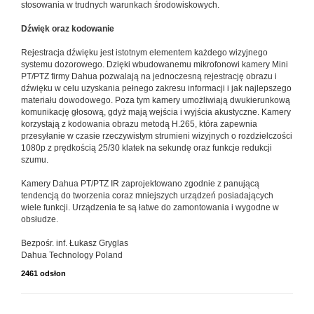
stosowania w trudnych warunkach środowiskowych.
Dźwięk oraz kodowanie
Rejestracja dźwięku jest istotnym elementem każdego wizyjnego
systemu dozorowego. Dzięki wbudowanemu mikrofonowi kamery Mini
PT/PTZ firmy Dahua pozwalają na jednoczesną rejestrację obrazu i
dźwięku w celu uzyskania pełnego zakresu informacji i jak najlepszego
materiału dowodowego. Poza tym kamery umożliwiają dwukierunkową
komunikację głosową, gdyż mają wejścia i wyjścia akustyczne. Kamery
korzystają z kodowania obrazu metodą H.265, która zapewnia
przesyłanie w czasie rzeczywistym strumieni wizyjnych o rozdzielczości
1080p z prędkością 25/30 klatek na sekundę oraz funkcje redukcji
szumu.
Kamery Dahua PT/PTZ IR zaprojektowano zgodnie z panującą
tendencją do tworzenia coraz mniejszych urządzeń posiadających
wiele funkcji. Urządzenia te są łatwe do zamontowania i wygodne w
obsłudze.
Bezpośr. inf. Łukasz Gryglas
Dahua Technology Poland
2461 odsłon