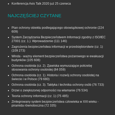
Konferencja Axis Talk 2020 już 25 czerwca
NAJCZĘŚCIEJ CZYTANE
Plan ochrony obiektu podlegającego obowiązkowej ochronie
(224
609)
System Zarządzania Bezpieczeństwem Informacji zgodny z ISO/IEC
27001 (cz. 1.). Wprowadzenie
(111 146)
Zagrożenia bezpieczeństwa informacji w przedsiębiorstwie (cz. 1)
(109 273)
Winda - ważny element bezpieczeństwa pożarowego w ewakuacji
budynków
(105 608)
Ochrona osobista (cz. 2). Zjawiska wymuszające potrzebę
stosowania ochrony osobistej
(84 059)
Ochrona osobista (cz. 1). Historia i rozwój ochrony osobistej na
świecie i w Polsce
(79 680)
Ochrona osobista (cz. 3). Taktyka i technika ochrony osób
(76 733)
Drzwi o zwiększonej odporności na włamanie
(76 534)
Teoria ochrony informacji (cz. 1)
(75 485)
Zintegrowany system bezpieczeństwa człowieka w XXI wieku -
piramida równoboczna
(72 335)