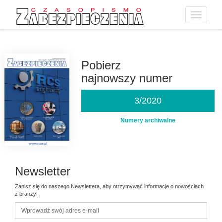
Toggle
navigatio
Przejdź
do
treści
Pobierz
najnowszy numer
3/2020
Numery archiwalne
Newsletter
Zapisz się do naszego Newslettera, aby otrzymywać informacje o nowościach
z branży!