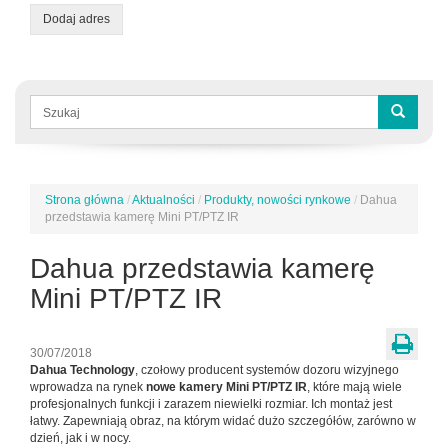
Dodaj adres
Formularz
wyszukiwania
Szukaj
Strona główna
/
Aktualności
/
Produkty, nowości rynkowe
/
Dahua
Jesteś
przedstawia kamerę Mini PT/PTZ IR
tutaj
Dahua przedstawia kamerę
Mini PT/PTZ IR
30/07/2018
Dahua Technology
, czołowy producent systemów dozoru wizyjnego
wprowadza na rynek
nowe kamery Mini PT/PTZ IR
, które mają wiele
profesjonalnych funkcji i zarazem niewielki rozmiar. Ich montaż jest
łatwy. Zapewniają obraz, na którym widać dużo szczegółów, zarówno w
dzień, jak i w nocy.