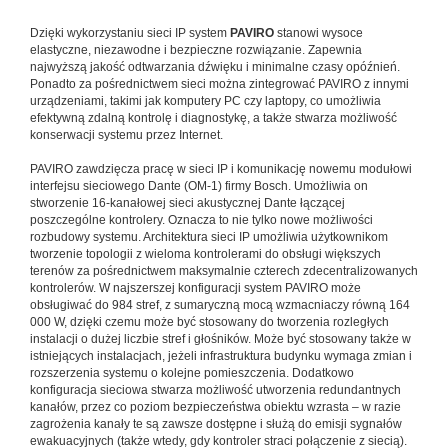
Dzięki wykorzystaniu sieci IP system
PAVIRO
stanowi wysoce
elastyczne, niezawodne i bezpieczne rozwiązanie. Zapewnia
najwyższą jakość odtwarzania dźwięku i minimalne czasy opóźnień.
Ponadto za pośrednictwem sieci można zintegrować PAVIRO z innymi
urządzeniami, takimi jak komputery PC czy laptopy, co umożliwia
efektywną zdalną kontrolę i diagnostykę, a także stwarza możliwość
konserwacji systemu przez Internet.
PAVIRO zawdzięcza pracę w sieci IP i komunikację nowemu modułowi
interfejsu sieciowego Dante (OM-1) firmy Bosch. Umożliwia on
stworzenie 16-kanałowej sieci akustycznej Dante łączącej
poszczególne kontrolery. Oznacza to nie tylko nowe możliwości
rozbudowy systemu. Architektura sieci IP umożliwia użytkownikom
tworzenie topologii z wieloma kontrolerami do obsługi większych
terenów za pośrednictwem maksymalnie czterech zdecentralizowanych
kontrolerów. W najszerszej konfiguracji system PAVIRO może
obsługiwać do 984 stref, z sumaryczną mocą wzmacniaczy równą 164
000 W, dzięki czemu może być stosowany do tworzenia rozległych
instalacji o dużej liczbie stref i głośników. Może być stosowany także w
istniejących instalacjach, jeżeli infrastruktura budynku wymaga zmian i
rozszerzenia systemu o kolejne pomieszczenia. Dodatkowo
konfiguracja sieciowa stwarza możliwość utworzenia redundantnych
kanałów, przez co poziom bezpieczeństwa obiektu wzrasta – w razie
zagrożenia kanały te są zawsze dostępne i służą do emisji sygnałów
ewakuacyjnych (także wtedy, gdy kontroler straci połączenie z siecią).