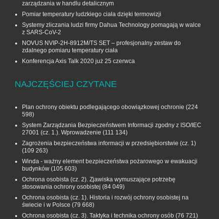
zarządzania w handlu detalicznym
Pomiar temperatury ludzkiego ciała dzięki termowizji
Systemy zliczania ludzi firmy Dahua Technology pomagają w walce
z SARS-CoV-2
NOVUS NVIP-2H-8912M/TS SET – profesjonalny zestaw do
zdalnego pomiaru temperatury ciała
Konferencja Axis Talk 2020 już 25 czerwca
NAJCZĘŚCIEJ CZYTANE
Plan ochrony obiektu podlegającego obowiązkowej ochronie
(224
598)
System Zarządzania Bezpieczeństwem Informacji zgodny z ISO/IEC
27001 (cz. 1.). Wprowadzenie
(111 134)
Zagrożenia bezpieczeństwa informacji w przedsiębiorstwie (cz. 1)
(109 263)
Winda - ważny element bezpieczeństwa pożarowego w ewakuacji
budynków
(105 603)
Ochrona osobista (cz. 2). Zjawiska wymuszające potrzebę
stosowania ochrony osobistej
(84 049)
Ochrona osobista (cz. 1). Historia i rozwój ochrony osobistej na
świecie i w Polsce
(79 668)
Ochrona osobista (cz. 3). Taktyka i technika ochrony osób
(76 721)