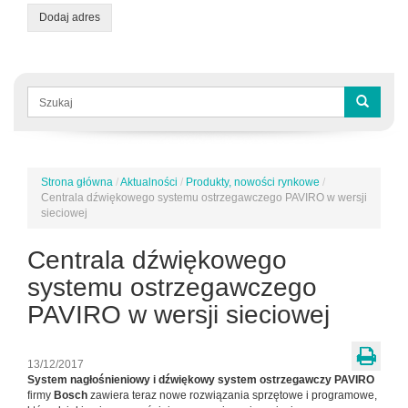
Dodaj adres
Formularz
wyszukiwania
Szukaj
Strona główna
/
Aktualności
/
Produkty, nowości rynkowe
/
Jesteś
Centrala dźwiękowego systemu ostrzegawczego PAVIRO w wersji
tutaj
sieciowej
Centrala dźwiękowego
systemu ostrzegawczego
PAVIRO w wersji sieciowej
13/12/2017
System nagłośnieniowy i dźwiękowy system ostrzegawczy PAVIRO
firmy
Bosch
zawiera teraz nowe rozwiązania sprzętowe i programowe,