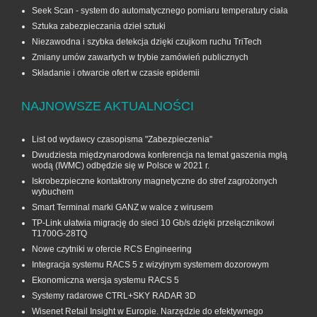
Seek Scan - system do automatycznego pomiaru temperatury ciała
Sztuka zabezpieczania dzieł sztuki
Niezawodna i szybka detekcja dzięki czujkom ruchu TriTech
Zmiany umów zawartych w trybie zamówień publicznych
Składanie i otwarcie ofert w czasie epidemii
NAJNOWSZE AKTUALNOŚCI
List od wydawcy czasopisma "Zabezpieczenia"
Dwudziesta międzynarodowa konferencja na temat gaszenia mgłą
wodą (IWMC) odbędzie się w Polsce w 2021 r.
Iskrobezpieczne kontaktrony magnetyczne do stref zagrożonych
wybuchem
Smart Terminal marki GANZ w walce z wirusem
TP-Link ułatwia migrację do sieci 10 Gb/s dzięki przełącznikowi
T1700G‑28TQ
Nowe czytniki w ofercie RCS Engineering
Integracja systemu RACS 5 z wizyjnym systemem dozorowym
Ekonomiczna wersja systemu RACS 5
Systemy radarowe CTRL+SKY RADAR 3D
Wisenet Retail Insight w Europie. Narzędzie do efektywnego