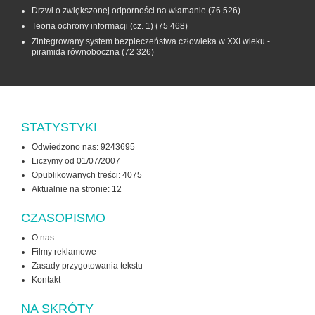
Drzwi o zwiększonej odporności na włamanie
(76 526)
Teoria ochrony informacji (cz. 1)
(75 468)
Zintegrowany system bezpieczeństwa człowieka w XXI wieku -
piramida równoboczna
(72 326)
STATYSTYKI
Odwiedzono nas: 9243695
Liczymy od 01/07/2007
Opublikowanych treści: 4075
Aktualnie na stronie:
12
CZASOPISMO
O nas
Filmy reklamowe
Zasady przygotowania tekstu
Kontakt
NA SKRÓTY