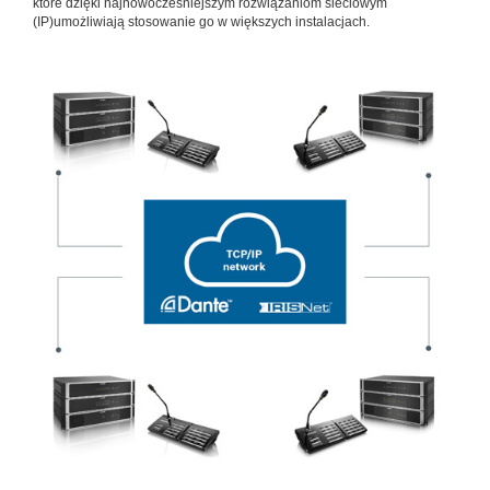
które dzięki najnowocześniejszym rozwiązaniom sieciowym
(IP)umożliwiają stosowanie go w większych instalacjach.