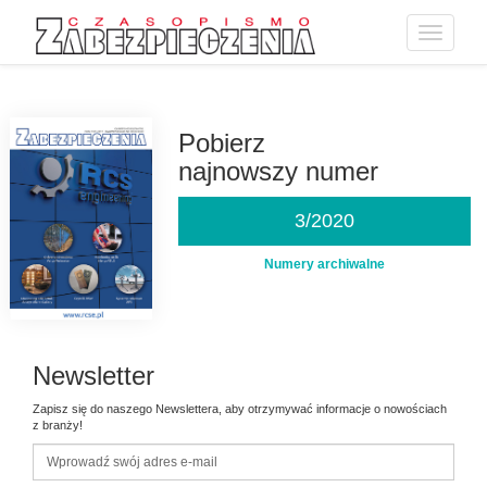
Toggle
navigatio
Przejdź
do
treści
Pobierz
najnowszy numer
3/2020
Numery archiwalne
Newsletter
Zapisz się do naszego Newslettera, aby otrzymywać informacje o nowościach
z branży!