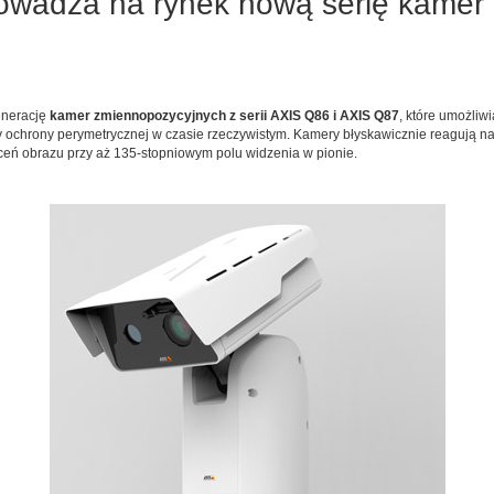
owadza na rynek nową serię kamer 
enerację
kamer zmiennopozycyjnych z serii AXIS Q86 i AXIS Q87
, które umożliw
 ochrony perymetrycznej w czasie rzeczywistym. Kamery błyskawicznie reagują na 
łceń obrazu przy aż 135-stopniowym polu widzenia w pionie.