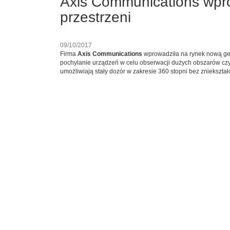
Axis Communications wpr
przestrzeni
09/10/2017
Firma
Axis Communications
wprowadziła na rynek nową g
pochylanie urządzeń w celu obserwacji dużych obszarów czy
umożliwiają stały dozór w zakresie 360 stopni bez zniekszta