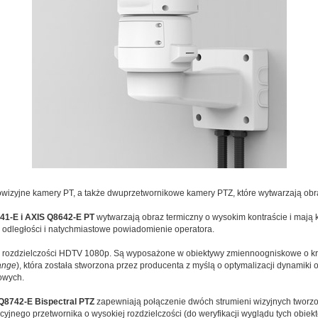
wizyjne kamery PT, a także dwuprzetwornikowe kamery PTZ, które wytwarzają obr
41-E i AXIS Q8642-E PT
wytwarzają obraz termiczny o wysokim kontraście i mają
 odległości i natychmiastowe powiadomienie operatora.
 rozdzielczości HDTV 1080p. Są wyposażone w obiektywy zmiennoogniskowe o krotn
ange
), która została stworzona przez producenta z myślą o optymalizacji dynamiki
owych.
Q8742-E Bispectral PTZ
zapewniają połączenie dwóch strumieni wizyjnych tworzo
cyjnego przetwornika o wysokiej rozdzielczości (do weryfikacji wyglądu tych obi