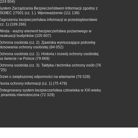
(224 604)
System Zarządzania Bezpieczeństwem Informacji zgodny z
ISO/IEC 27001 (cz. 1.). Wprowadzenie
(111 138)
Zagrożenia bezpieczeństwa informacji w przedsiębiorstwie
(cz. 1)
(109 266)
Winda - ważny element bezpieczeństwa pożarowego w
ewakuacji budynków
(105 607)
Ochrona osobista (cz. 2). Zjawiska wymuszające potrzebę
stosowania ochrony osobistej
(84 052)
Ochrona osobista (cz. 1). Historia i rozwój ochrony osobistej
na świecie i w Polsce
(79 669)
Ochrona osobista (cz. 3). Taktyka i technika ochrony osób
(76
725)
Drzwi o zwiększonej odporności na włamanie
(76 528)
Teoria ochrony informacji (cz. 1)
(75 478)
Zintegrowany system bezpieczeństwa człowieka w XXI wieku
- piramida równoboczna
(72 329)