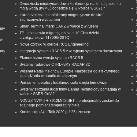
Dwudziesta międzynarodowa konferencja na temat gaszenia
mgłą wodą (IWMC) odbędzie się w Polsce w 2021 r.
Iskrobezpieczne kontaktrony magnetyczne do stref
zagrożonych wybuchem
Smart Terminal marki GANZ w walce z wirusem
rmy
TP-Link ułatwia migrację do sieci 10 Gb/s dzięki
przełącznikowi T1700G‑28TQ
 w
Nowe czytniki w ofercie RCS Engineering
ury
Integracja systemu RACS 5 z wizyjnym systemem dozorowym
Ekonomiczna wersja systemu RACS 5
Systemy radarowe CTRL+SKY RADAR 3D
ch
Wisenet Retail Insight w Europie. Narzędzie do efektywnego
zarządzania w handlu detalicznym
Pomiar temperatury ludzkiego ciała dzięki termowizji
Systemy zliczania ludzi firmy Dahua Technology pomagają w
walce z SARS-CoV-2
NOVUS NVIP-2H-8912M/TS SET – profesjonalny zestaw do
zdalnego pomiaru temperatury ciała
Konferencja Axis Talk 2020 już 25 czerwca