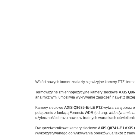
Wśród nowych kamer znalazły się wizyjne kamery PTZ, termo
Termowizyjne zmiennopozycyjne kamery sieciowe
AXIS Q86
analitycznymi umożliwia wykrywanie zagrożeń nawet z dużej
Kamery sieciowe
AXIS Q8685-E/-LE PTZ
wytwarzają obraz o
połączeniu z funkcją Forensic WDR (od ang.
wide dynamic r
użyteczność obrazu nawet w trudnych warunkach oświetleni
Dwuprzetwornikowe kamery sieciowe
AXIS Q8741-E i AXIS 
(wykorzystywanego do wykrywania obiektów), a także z trady