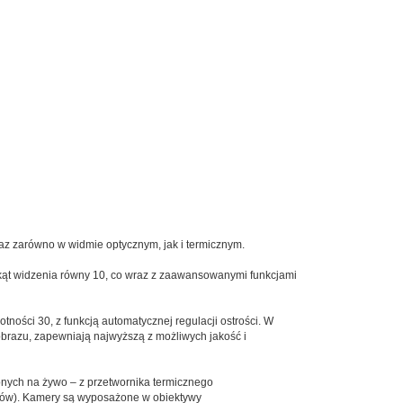
az zarówno w widmie optycznym, jak i termicznym.
 kąt widzenia równy 10, co wraz z zaawansowanymi funkcjami
ości 30, z funkcją automatycznej regulacji ostrości. W
 obrazu, zapewniają najwyższą z możliwych jakość i
nych na żywo – z przetwornika termicznego
ektów). Kamery są wyposażone w obiektywy