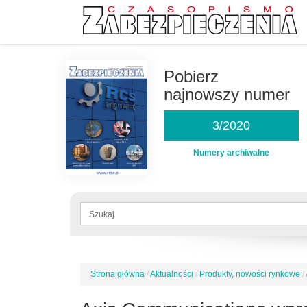
Przejdź
do
Pobierz
treści
najnowszy numer
3/2020
Numery archiwalne
Formularz
wyszukiwania
Szukaj
Strona główna
/
Aktualności
/
Produkty, nowości rynkowe
/
Jesteś
tutaj