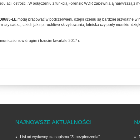
egulacji ostrości. W połączeniu z funkcją Forensic WDR zapewniają najwyższą z m
 Q8685-LE
mogą pracować w podczerwieni, dzięki czemu są bardziej przydatne w n
em czy sadzą, takich jak np. ruchliwe skrzyżowania, lotniska czy porty morskie, d
unications w drugim i trzecim kwartale 2017 r.
NAJNOWSZE AKTUALNOŚCI
N
List od wydawcy czasopisma "Zabezpieczenia"