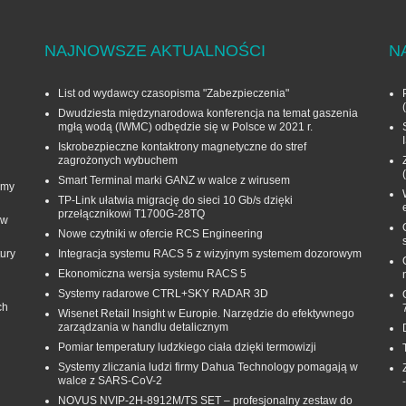
NAJNOWSZE AKTUALNOŚCI
N
List od wydawcy czasopisma "Zabezpieczenia"
Dwudziesta międzynarodowa konferencja na temat gaszenia
mgłą wodą (IWMC) odbędzie się w Polsce w 2021 r.
Iskrobezpieczne kontaktrony magnetyczne do stref
zagrożonych wybuchem
Smart Terminal marki GANZ w walce z wirusem
rmy
TP-Link ułatwia migrację do sieci 10 Gb/s dzięki
przełącznikowi T1700G‑28TQ
 w
Nowe czytniki w ofercie RCS Engineering
ury
Integracja systemu RACS 5 z wizyjnym systemem dozorowym
Ekonomiczna wersja systemu RACS 5
Systemy radarowe CTRL+SKY RADAR 3D
ch
Wisenet Retail Insight w Europie. Narzędzie do efektywnego
zarządzania w handlu detalicznym
Pomiar temperatury ludzkiego ciała dzięki termowizji
Systemy zliczania ludzi firmy Dahua Technology pomagają w
walce z SARS-CoV-2
NOVUS NVIP-2H-8912M/TS SET – profesjonalny zestaw do