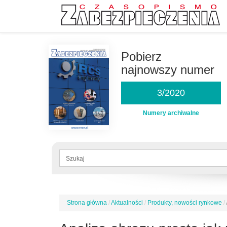
Przejdź
do
Pobierz
treści
najnowszy numer
3/2020
Numery archiwalne
Formularz
wyszukiwania
Szukaj
Strona główna
/
Aktualności
/
Produkty, nowości rynkowe
/
Jesteś
tutaj