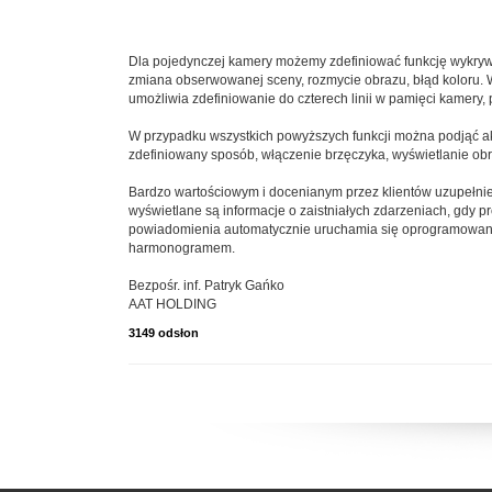
Dla pojedynczej kamery możemy zdefiniować funkcję wykrywan
zmiana obserwowanej sceny, rozmycie obrazu, błąd koloru. 
umożliwia zdefiniowanie do czterech linii w pamięci kamery,
W przypadku wszystkich powyższych funkcji można podjąć a
zdefiniowany sposób, włączenie brzęczyka, wyświetlanie ob
Bardzo wartościowym i docenianym przez klientów uzupełnien
wyświetlane są informacje o zaistniałych zdarzeniach, gdy p
powiadomienia automatycznie uruchamia się oprogramowanie
harmonogramem.
Bezpośr. inf. Patryk Gańko
AAT HOLDING
3149 odsłon