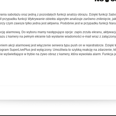
ia sabotażu oraz jedną z pozostałych funkcji analizy obrazu. Dzięki funkcji
Sabo
W przypadku funkcji
Wykrywanie obiektu
algorytm analizuje zarówno zniknięcie, ja
 przy czym zawsze tylko jedna jest aktywna. Podobnie jest w przypadku funkcji
Naru
kcję alarmową. Do wyboru mamy następujące opcje: zapis zrzutu ekranu, aktywac
razu z kamery na pełnym ekranie lub wysłanie wiadomości e-mail wraz z załączon
iem akcji alarmowej jest włączenie serwera typu push on w rejestratorze. Dzięk
rogram SuperLivePlus jest wyłączony. Umożliwia to szybką reakcję na zdarzenie, k
 wyświetlające w trybie na żywo obraz z kamery, która wywołała alarm. Funkcja