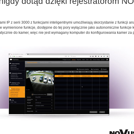
 nigdy dotąd dzięki rejestratorom N
 IP z serii 3000 z funkcjami inteligentnymi umożliwiają skorzystanie z funkcji ana
ie wymienione funkcje, dostępne do tej pory wyłącznie jako autonomiczne funkcje 
omatycznie do kamer, więc nie jest wymagany komputer do konfigurowania kamer za 