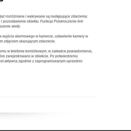
taż
rozróżniane i wykrywane są następujące zdarzenia:
k i pozostawienie obiektu. Funkcja
Przekroczenie linii
szenie strefy
.
ja wyjścia alarmowego w kamerze, ustawienie kamery w
ym zdjęciem ukazującym zdarzenie.
i temu w telefonie komórkowym, w zakładce
powiadomienia
,
tóre zarejestrowano w obiekcie. Po potwierdzeniu
 jest aktywna zgodnie z zaprogramowanym uprzednio