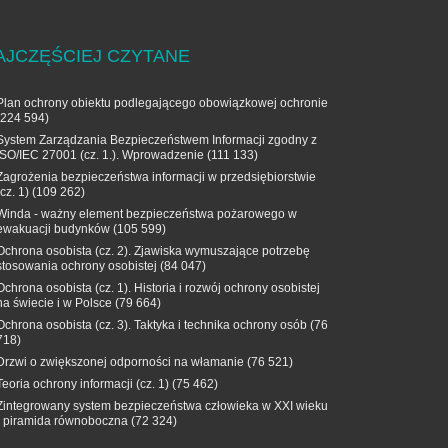
AJCZĘŚCIEJ CZYTANE
Plan ochrony obiektu podlegającego obowiązkowej ochronie
(224 594)
System Zarządzania Bezpieczeństwem Informacji zgodny z
ISO/IEC 27001 (cz. 1.). Wprowadzenie
(111 133)
Zagrożenia bezpieczeństwa informacji w przedsiębiorstwie
(cz. 1)
(109 262)
Winda - ważny element bezpieczeństwa pożarowego w
ewakuacji budynków
(105 599)
Ochrona osobista (cz. 2). Zjawiska wymuszające potrzebę
stosowania ochrony osobistej
(84 047)
Ochrona osobista (cz. 1). Historia i rozwój ochrony osobistej
na świecie i w Polsce
(79 664)
Ochrona osobista (cz. 3). Taktyka i technika ochrony osób
(76
718)
Drzwi o zwiększonej odporności na włamanie
(76 521)
Teoria ochrony informacji (cz. 1)
(75 462)
Zintegrowany system bezpieczeństwa człowieka w XXI wieku
- piramida równoboczna
(72 324)