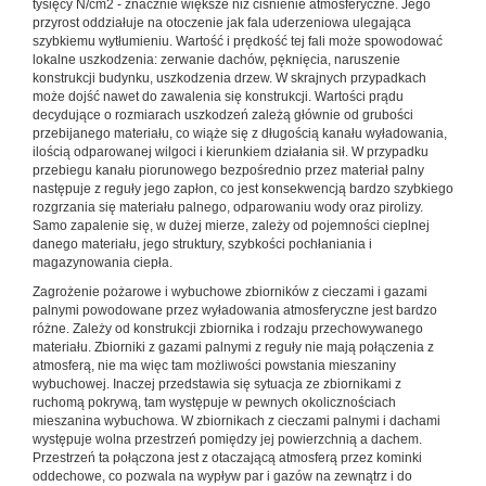
tysięcy N/cm2 - znacznie większe niż ciśnienie atmosferyczne. Jego
przyrost oddziałuje na otoczenie jak fala uderzeniowa ulegająca
szybkiemu wytłumieniu. Wartość i prędkość tej fali może spowodować
lokalne uszkodzenia: zerwanie dachów, pęknięcia, naruszenie
konstrukcji budynku, uszkodzenia drzew. W skrajnych przypadkach
może dojść nawet do zawalenia się konstrukcji. Wartości prądu
decydujące o rozmiarach uszkodzeń zależą głównie od grubości
przebijanego materiału, co wiąże się z długością kanału wyładowania,
ilością odparowanej wilgoci i kierunkiem działania sił. W przypadku
przebiegu kanału piorunowego bezpośrednio przez materiał palny
następuje z reguły jego zapłon, co jest konsekwencją bardzo szybkiego
rozgrzania się materiału palnego, odparowaniu wody oraz pirolizy.
Samo zapalenie się, w dużej mierze, zależy od pojemności cieplnej
danego materiału, jego struktury, szybkości pochłaniania i
magazynowania ciepła.
Zagrożenie pożarowe i wybuchowe zbiorników z cieczami i gazami
palnymi powodowane przez wyładowania atmosferyczne jest bardzo
różne. Zależy od konstrukcji zbiornika i rodzaju przechowywanego
materiału. Zbiorniki z gazami palnymi z reguły nie mają połączenia z
atmosferą, nie ma więc tam możliwości powstania mieszaniny
wybuchowej. Inaczej przedstawia się sytuacja ze zbiornikami z
ruchomą pokrywą, tam występuje w pewnych okolicznościach
mieszanina wybuchowa. W zbiornikach z cieczami palnymi i dachami
występuje wolna przestrzeń pomiędzy jej powierzchnią a dachem.
Przestrzeń ta połączona jest z otaczającą atmosferą przez kominki
oddechowe, co pozwala na wypływ par i gazów na zewnątrz i do