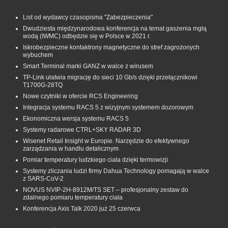
List od wydawcy czasopisma "Zabezpieczenia"
Dwudziesta międzynarodowa konferencja na temat gaszenia mgłą
wodą (IWMC) odbędzie się w Polsce w 2021 r.
Iskrobezpieczne kontaktrony magnetyczne do stref zagrożonych
wybuchem
Smart Terminal marki GANZ w walce z wirusem
TP-Link ułatwia migrację do sieci 10 Gb/s dzięki przełącznikowi
T1700G‑28TQ
Nowe czytniki w ofercie RCS Engineering
Integracja systemu RACS 5 z wizyjnym systemem dozorowym
Ekonomiczna wersja systemu RACS 5
Systemy radarowe CTRL+SKY RADAR 3D
Wisenet Retail Insight w Europie. Narzędzie do efektywnego
zarządzania w handlu detalicznym
Pomiar temperatury ludzkiego ciała dzięki termowizji
Systemy zliczania ludzi firmy Dahua Technology pomagają w walce
z SARS-CoV-2
NOVUS NVIP-2H-8912M/TS SET – profesjonalny zestaw do
zdalnego pomiaru temperatury ciała
Konferencja Axis Talk 2020 już 25 czerwca