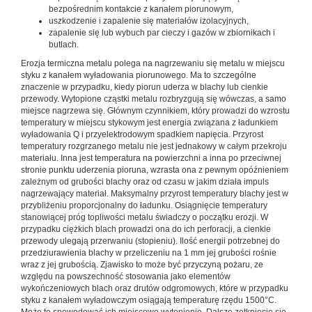
bezpośrednim kontakcie z kanałem piorunowym,
uszkodzenie i zapalenie się materiałów izolacyjnych,
zapalenie się lub wybuch par cieczy i gazów w zbiornikach i
butlach.
Erozja termiczna metalu polega na nagrzewaniu się metalu w miejscu
styku z kanałem wyładowania piorunowego. Ma to szczególne
znaczenie w przypadku, kiedy piorun uderza w blachy lub cienkie
przewody. Wytopione cząstki metalu rozbryzgują się wówczas, a samo
miejsce nagrzewa się. Głównym czynnikiem, który prowadzi do wzrostu
temperatury w miejscu stykowym jest energia związana z ładunkiem
wyładowania Q i przyelektrodowym spadkiem napięcia. Przyrost
temperatury rozgrzanego metalu nie jest jednakowy w całym przekroju
materiału. Inna jest temperatura na powierzchni a inna po przeciwnej
stronie punktu uderzenia pioruna, wzrasta ona z pewnym opóźnieniem
zależnym od grubości blachy oraz od czasu w jakim działa impuls
nagrzewający materiał. Maksymalny przyrost temperatury blachy jest w
przybliżeniu proporcjonalny do ładunku. Osiągnięcie temperatury
stanowiącej próg topliwości metalu świadczy o początku erozji. W
przypadku ciężkich blach prowadzi ona do ich perforacji, a cienkie
przewody ulegają przerwaniu (stopieniu). Ilość energii potrzebnej do
przedziurawienia blachy w przeliczeniu na 1 mm jej grubości rośnie
wraz z jej grubością. Zjawisko to może być przyczyną pożaru, ze
względu na powszechność stosowania jako elementów
wykończeniowych blach oraz drutów odgromowych, które w przypadku
styku z kanałem wyładowczym osiągają temperaturę rzędu 1500°C.