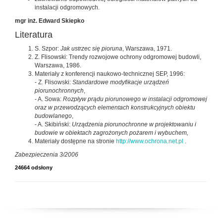
instalacji odgromowych.
mgr inż. Edward Skiepko
Literatura
S. Szpor:
Jak ustrzec się pioruna
, Warszawa, 1971.
Z. Flisowski: Trendy rozwojowe ochrony odgromowej budowli,
Warszawa, 1986.
Materiały z konferencji naukowo-technicznej SEP, 1996:
- Z. Flisowski:
Standardowe modyfikacje urządzeń
piorunochronnych
,
- A. Sowa:
Rozpływ prądu piorunowego w instalacji odgromowej
oraz w przewodzących elementach konstrukcyjnych obiektu
budowlanego
,
- A. Skibiński:
Urządzenia piorunochronne w projektowaniu i
budowie w obiektach zagrożonych pożarem i wybuchem,
Materiały dostępne na stronie
http://www.ochrona.net.pl
.
Zabezpieczenia 3/2006
24664 odsłony