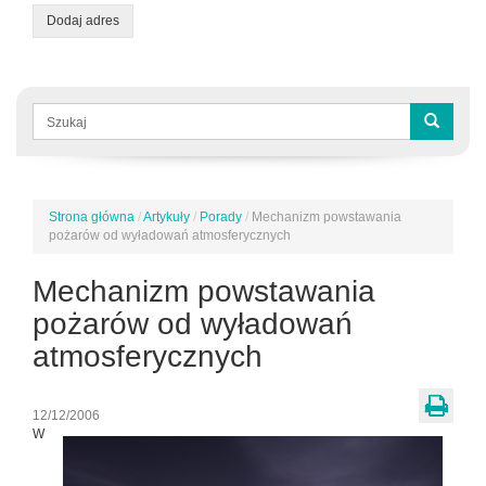
Dodaj adres
Formularz
wyszukiwania
Szukaj
Strona główna
/
Artykuły
/
Porady
/
Mechanizm powstawania
Jesteś
pożarów od wyładowań atmosferycznych
tutaj
Mechanizm powstawania
pożarów od wyładowań
atmosferycznych
12/12/2006
W