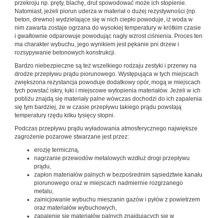
przekroju np. pręty, blachę, drut spowodować może ich stopienie.
Natomiast, jeżeli piorun uderza w materiał o dużej rezystywności (np.
beton, drewno) wydzielające się w nich ciepło powoduje, iż woda w
nim zawarta zostaje ogrzana do wysokiej temperatury w krótkim czasie
i gwałtownie odparowuje powodując nagły wzrost ciśnienia. Proces ten
ma charakter wybuchu, jego wynikiem jest pękanie pni drzew i
rozsypywanie betonowych konstrukcji.
Bardzo niebezpieczne są też wszelkiego rodzaju zestyki i przerwy na
drodze przepływu prądu piorunowego. Występująca w tych miejscach
zwiększona rezystancja powoduje dodatkowy opór, mogą w miejscach
tych powstać iskry, łuki i miejscowe wytopienia materiałów. Jeżeli w ich
pobliżu znajdą się materiały palne wówczas dochodzi do ich zapalenia
się tym bardziej, że w czasie przepływu takiego prądu powstają
temperatury rzędu kilku tysięcy stopni.
Podczas przepływu prądu wyładowania atmosferycznego największe
zagrożenie pożarowe stwarzane jest przez:
erozję termiczną,
nagrzanie przewodów metalowych wzdłuż drogi przepływu
prądu,
zapłon materiałów palnych w bezpośrednim sąsiedztwie kanału
piorunowego oraz w miejscach nadmiernie rozgrzanego
metalu,
zainicjowanie wybuchu mieszanin gazów i pyłów z powietrzem
oraz materiałów wybuchowych,
zapalenie się materiałów palnych znajdujących się w