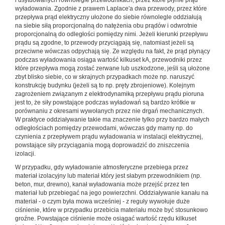
i usytuowanych równolegle przewodnikach, przez które płynie prąd
wyładowania. Zgodnie z prawem Laplace'a dwa przewody, przez które
przepływa prąd elektryczny ułożone do siebie równolegle oddziałują
na siebie siłą proporcjonalną do natężenia obu prądów i odwrotnie
proporcjonalną do odległości pomiędzy nimi. Jeżeli kierunki przepływu
prądu są zgodne, to przewody przyciągają się, natomiast jeżeli są
przeciwne wówczas odpychają się. Ze względu na fakt, że prąd płynący
podczas wyładowania osiąga wartość kilkuset kA, przewodniki przez
które przepływa mogą zostać zerwane lub uszkodzone, jeśli są ułożone
zbyt blisko siebie, co w skrajnych przypadkach może np. naruszyć
konstrukcję budynku (jeżeli są to np. pręty zbrojeniowe). Kolejnym
zagrożeniem związanym z elektrodynamiką przepływu prądu pioruna
jest to, że siły powstające podczas wyładowań są bardzo krótkie w
porównaniu z okresami wywołanych przez nie drgań mechanicznych.
W praktyce oddziaływanie takie ma znaczenie tylko przy bardzo małych
odległościach pomiędzy przewodami, wówczas gdy mamy np. do
czynienia z przepływem prądu wyładowania w instalacji elektrycznej,
powstające siły przyciągania mogą doprowadzić do zniszczenia
izolacji.
W przypadku, gdy wyładowanie atmosferyczne przebiega przez
materiał izolacyjny lub materiał który jest słabym przewodnikiem (np.
beton, mur, drewno), kanał wyładowania może przejść przez ten
materiał lub przebiegać na jego powierzchni. Oddziaływanie kanału na
materiał - o czym była mowa wcześniej - z reguły wywołuje duże
ciśnienie, które w przypadku przebicia materiału może być stosunkowo
groźne. Powstające ciśnienie może osiągać wartość rzędu kilkuset