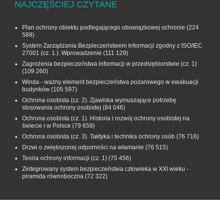
NAJCZĘŚCIEJ CZYTANE
Plan ochrony obiektu podlegającego obowiązkowej ochronie
(224
589)
System Zarządzania Bezpieczeństwem Informacji zgodny z ISO/IEC
27001 (cz. 1.). Wprowadzenie
(111 129)
Zagrożenia bezpieczeństwa informacji w przedsiębiorstwie (cz. 1)
(109 260)
Winda - ważny element bezpieczeństwa pożarowego w ewakuacji
budynków
(105 597)
Ochrona osobista (cz. 2). Zjawiska wymuszające potrzebę
stosowania ochrony osobistej
(84 046)
Ochrona osobista (cz. 1). Historia i rozwój ochrony osobistej na
świecie i w Polsce
(79 659)
Ochrona osobista (cz. 3). Taktyka i technika ochrony osób
(76 716)
Drzwi o zwiększonej odporności na włamanie
(76 515)
Teoria ochrony informacji (cz. 1)
(75 456)
Zintegrowany system bezpieczeństwa człowieka w XXI wieku -
piramida równoboczna
(72 322)