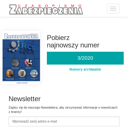
Toggle
navigatio
Przejdź
do
treści
Pobierz
najnowszy numer
3/2020
Numery archiwalne
Newsletter
Zapisz się do naszego Newslettera, aby otrzymywać informacje o nowościach
z branży!