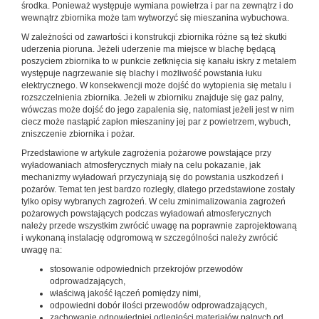
środka. Ponieważ występuje wymiana powietrza i par na zewnątrz i do
wewnątrz zbiornika może tam wytworzyć się mieszanina wybuchowa.
W zależności od zawartości i konstrukcji zbiornika różne są też skutki
uderzenia pioruna. Jeżeli uderzenie ma miejsce w blachę będącą
poszyciem zbiornika to w punkcie zetknięcia się kanału iskry z metalem
występuje nagrzewanie się blachy i możliwość powstania łuku
elektrycznego. W konsekwencji może dojść do wytopienia się metalu i
rozszczelnienia zbiornika. Jeżeli w zbiorniku znajduje się gaz palny,
wówczas może dojść do jego zapalenia się, natomiast jeżeli jest w nim
ciecz może nastąpić zapłon mieszaniny jej par z powietrzem, wybuch,
zniszczenie zbiornika i pożar.
Przedstawione w artykule zagrożenia pożarowe powstające przy
wyładowaniach atmosferycznych miały na celu pokazanie, jak
mechanizmy wyładowań przyczyniają się do powstania uszkodzeń i
pożarów. Temat ten jest bardzo rozległy, dlatego przedstawione zostały
tylko opisy wybranych zagrożeń. W celu zminimalizowania zagrożeń
pożarowych powstających podczas wyładowań atmosferycznych
należy przede wszystkim zwrócić uwagę na poprawnie zaprojektowaną
i wykonaną instalację odgromową w szczególności należy zwrócić
uwagę na:
stosowanie odpowiednich przekrojów przewodów
odprowadzających,
właściwą jakość łączeń pomiędzy nimi,
odpowiedni dobór ilości przewodów odprowadzających,
zachowanie odpowiedniej odległości materiałów palnych od