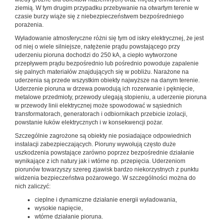
ziemią. W tym drugim przypadku przebywanie na otwartym terenie w
czasie burzy wiąże się z niebezpieczeństwem bezpośredniego
porażenia.
Wyładowanie atmosferyczne różni się tym od iskry elektrycznej, że jest
od niej o wiele silniejsze, natężenie prądu powstającego przy
uderzeniu pioruna dochodzi do 250 kA, a ciepło wytworzone
przepływem prądu bezpośrednio lub pośrednio powoduje zapalenie
się palnych materiałów znajdujących się w pobliżu. Narażone na
uderzenia są przede wszystkim obiekty najwyższe na danym terenie.
Uderzenie pioruna w drzewa powodują ich rozerwanie i pęknięcie,
metalowe przedmioty, przewody ulegają stopieniu, a uderzenie pioruna
w przewody linii elektrycznej może spowodować w sąsiednich
transformatorach, generatorach i odbiornikach przebicie izolacji,
powstanie łuków elektrycznych i w konsekwencji pożar.
Szczególnie zagrożone są obiekty nie posiadające odpowiednich
instalacji zabezpieczających. Pioruny wywołują często duże
uszkodzenia powstające zarówno poprzez bezpośrednie działanie
wynikające z ich natury jak i wtórne np. przepięcia. Uderzeniom
piorunów towarzyszy szereg zjawisk bardzo niekorzystnych z punktu
widzenia bezpieczeństwa pożarowego. W szczególności można do
nich zaliczyć:
cieplne i dynamiczne działanie energii wyładowania,
wysokie napięcie,
wtórne działanie pioruna.