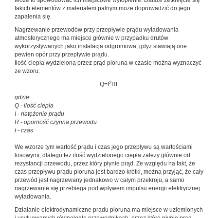
Może to spowodować ich miejscowe wytopienie. Dalsze zetknięcie się
takich elementów z materiałem palnym może doprowadzić do jego
zapalenia się.
Nagrzewanie przewodów przy przepływie prądu wyładowania
atmosferycznego ma miejsce głównie w przypadku drutów
wykorzystywanych jako instalacja odgromowa, gdyż stawiają one
pewien opór przy przepływie prądu.
Ilość ciepła wydzieloną przez prąd pioruna w czasie można wyznaczyć
ze wzoru:
2
Q=I
Rt
gdzie:
Q - ilość ciepła
I - natężenie prądu
R - oporność czynna przewodu
t - czas
We wzorze tym wartość prądu i czas jego przepływu są wartościami
losowymi, dlatego też ilość wydzielonego ciepła zależy głównie od
rezystancji przewodu, przez który płynie prąd. Ze względu na fakt, że
czas przepływu prądu pioruna jest bardzo krótki, można przyjąć, że cały
przewód jest nagrzewany jednakowo w całym przekroju, a samo
nagrzewanie się przebiega pod wpływem impulsu energii elektrycznej
wyładowania.
Działanie elektrodynamiczne prądu pioruna ma miejsce w uziemionych