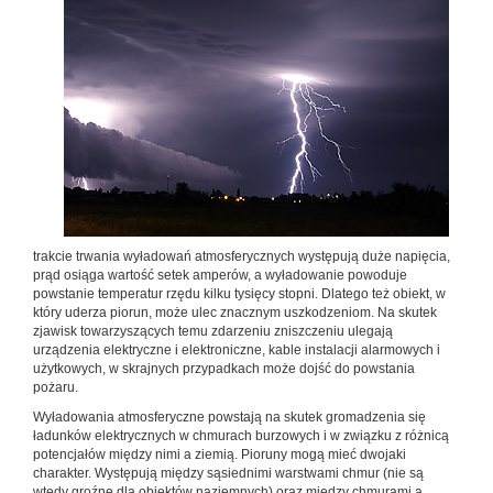
trakcie trwania wyładowań atmosferycznych występują duże napięcia,
prąd osiąga wartość setek amperów, a wyładowanie powoduje
powstanie temperatur rzędu kilku tysięcy stopni. Dlatego też obiekt, w
który uderza piorun, może ulec znacznym uszkodzeniom. Na skutek
zjawisk towarzyszących temu zdarzeniu zniszczeniu ulegają
urządzenia elektryczne i elektroniczne, kable instalacji alarmowych i
użytkowych, w skrajnych przypadkach może dojść do powstania
pożaru.
Wyładowania atmosferyczne powstają na skutek gromadzenia się
ładunków elektrycznych w chmurach burzowych i w związku z różnicą
potencjałów między nimi a ziemią. Pioruny mogą mieć dwojaki
charakter. Występują między sąsiednimi warstwami chmur (nie są
wtedy groźne dla obiektów naziemnych) oraz między chmurami a