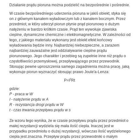
Działanie prądu pioruna można podzielić na bezpośrednie i pośrednie.
W czasie bezpośredniego uderzenia pioruna w jakiś obiekt, styka się
on z głównym kanałem wyładowczym lub z kanałem bocznym. Przez
przedmiot, w który uderzył piorun płynie prąd piorunowy o dużym
natężeniu w bardzo krótkim czasie. Prąd ten wywołuje zjawiska
cieplne, dynamiczne chemiczne i elektromagnetyczne. W zależności od
tego, z jakiego materiału wykonany jest obiekt efekt końcowy
wyładowania będzie inny. Najbardziej niebezpieczne, a zarazem
najbardziej zauważalne jest oddziaływanie cieplne prądu
piorunowego. Jego charakter i przebieg są zupełnie inne niż prądu o
częstotliwości przemysłowej, przepływającego przez przewodnik.
Stosując pewne uproszczenia samego zagadnienia można pracę, jaką
wykonuje piorun wyznaczyć stosując prawo Joule'a-Lenza:
2
P=I
Rt
gdzie:
P - praca w W
I - natężenie prądu w A
R - rezystancja drogi prądu w W
t - czas trwania przepływu prądu w s
Ze wzoru tego wynika, że w czasie przepływu prądu przez przedmiot o
małej rezystancji wydziela się mała ilość ciepła. Inaczej jest w
przypadku przedmiotu o dużej rezystancji, wówczas ilość wydzielonego
ciepła jest znaczna. Przepływ prądu przez przewodniki o małym