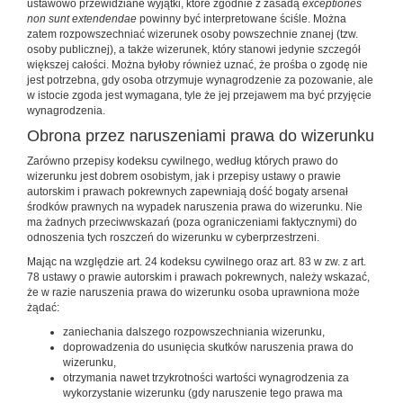
ustawowo przewidziane wyjątki, które zgodnie z zasadą
exceptiones
non sunt extendendae
powinny być interpretowane ściśle. Można
zatem rozpowszechniać wizerunek osoby powszechnie znanej (tzw.
osoby publicznej), a także wizerunek, który stanowi jedynie szczegół
większej całości. Można byłoby również uznać, że prośba o zgodę nie
jest potrzebna, gdy osoba otrzymuje wynagrodzenie za pozowanie, ale
w istocie zgoda jest wymagana, tyle że jej przejawem ma być przyjęcie
wynagrodzenia.
Obrona przez naruszeniami prawa do wizerunku
Zarówno przepisy kodeksu cywilnego, według których prawo do
wizerunku jest dobrem osobistym, jak i przepisy ustawy o prawie
autorskim i prawach pokrewnych zapewniają dość bogaty arsenał
środków prawnych na wypadek naruszenia prawa do wizerunku. Nie
ma żadnych przeciwwskazań (poza ograniczeniami faktycznymi) do
odnoszenia tych roszczeń do wizerunku w cyberprzestrzeni.
Mając na względzie art. 24 kodeksu cywilnego oraz art. 83 w zw. z art.
78 ustawy o prawie autorskim i prawach pokrewnych, należy wskazać,
że w razie naruszenia prawa do wizerunku osoba uprawniona może
żądać:
zaniechania dalszego rozpowszechniania wizerunku,
doprowadzenia do usunięcia skutków naruszenia prawa do
wizerunku,
otrzymania nawet trzykrotności wartości wynagrodzenia za
wykorzystanie wizerunku (gdy naruszenie tego prawa ma