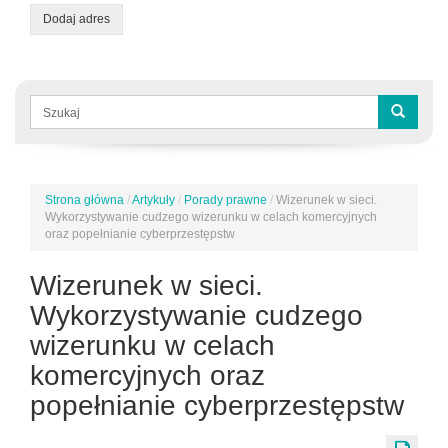
Dodaj adres
Formularz
wyszukiwania
Szukaj
Strona główna
/
Artykuły
/
Porady prawne
/
Wizerunek w sieci.
Jesteś
Wykorzystywanie cudzego wizerunku w celach komercyjnych
tutaj
oraz popełnianie cyberprzestępstw
Wizerunek w sieci.
Wykorzystywanie cudzego
wizerunku w celach
komercyjnych oraz
popełnianie cyberprzestępstw