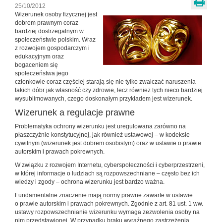
25/10/2012
Wizerunek osoby fizycznej jest
dobrem prawnym coraz
bardziej dostrzegalnym w
społeczeństwie polskim. Wraz
z rozwojem gospodarczym i
edukacyjnym oraz
bogaceniem się
społeczeństwa jego
członkowie coraz częściej starają się nie tylko zwalczać naruszenia
takich dóbr jak własność czy zdrowie, lecz również tych nieco bardziej
wysublimowanych, czego doskonałym przykładem jest wizerunek.
Wizerunek a regulacje prawne
Problematyka ochrony wizerunku jest uregulowana zarówno na
płaszczyźnie konstytucyjnej, jak również ustawowej – w kodeksie
cywilnym (wizerunek jest dobrem osobistym) oraz w ustawie o prawie
autorskim i prawach pokrewnych.
W związku z rozwojem Internetu, cyberspołeczności i cyberprzestrzeni,
w której informacje o ludziach są rozpowszechniane – często bez ich
wiedzy i zgody – ochrona wizerunku jest bardzo ważna.
Fundamentalne znaczenie mają normy prawne zawarte w ustawie
o prawie autorskim i prawach pokrewnych. Zgodnie z art. 81 ust. 1 ww.
ustawy rozpowszechnianie wizerunku wymaga zezwolenia osoby na
nim przedstawionej. W przypadku braku wyraźnego zastrzeżenia