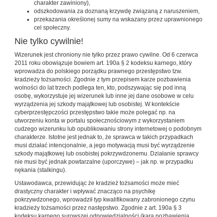
charakter zawiniony),
odszkodowania za doznaną krzywdę związaną z naruszeniem,
przekazania określonej sumy na wskazany przez uprawnionego
cel społeczny.
Nie tylko cywilnie!
Wizerunek jest chroniony nie tylko przez prawo cywilne. Od 6 czerwca
2011 roku obowiązuje bowiem art. 190a § 2 kodeksu karnego, który
wprowadza do polskiego porządku prawnego przestępstwo tzw.
kradzieży tożsamości. Zgodnie z tym przepisem karze pozbawienia
wolności do lat trzech podlega ten, kto, podszywając się pod inną
osobę, wykorzystuje jej wizerunek lub inne jej dane osobowe w celu
wyrządzenia jej szkody majątkowej lub osobistej. W kontekście
cyberprzestępczości przestępstwo takie może polegać np. na
utworzeniu konta w portalu społecznościowym z wykorzystaniem
cudzego wizerunku lub opublikowaniu strony internetowej o podobnym
charakterze. Istotne jest jednak to, że sprawca w takich przypadkach
musi działać intencjonalnie, a jego motywacją musi być wyrządzenie
szkody majątkowej lub osobistej pokrzywdzonemu. Działanie sprawcy
nie musi być jednak powtarzalne (uporczywe) – jak np. w przypadku
nękania (stalkingu).
Ustawodawca, przewidując że kradzież tożsamości może mieć
drastyczny charakter i wpływać znacząco na psychikę
pokrzywdzonego, wprowadził typ kwalifikowany zabronionego czynu
kradzieży tożsamości przez następstwo. Zgodnie z art. 190a § 3
kodeksu karnego surowszej odpowiedzialności (kara pozbawienia