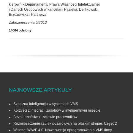
kierownik Departamentu Prawa Własności Intelektualnej
i Danych Osobowych w kancelarii Pasieka, Derlikowski,
Brzozowska i Partnerzy
Zabezpieczenia 5/2012
14004 odsłony
NAJNOWSZE ARTYKUŁY
Sztuczna inteligencja w systemach VMS
Korzyści z integracji zasobów w inteligentnym mieście
Bezpieczeństwo i zdrowie pracowników
Rozmieszczenie czujek pożarowych na płaskim stropie. Część 2
Wisenet WAVE 4.0. Nowa wersja oprogramowania VMS firmy