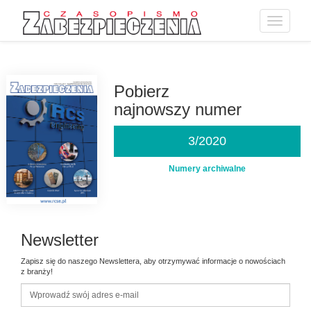
Toggle
navigatio
Przejdź
do
treści
Pobierz
najnowszy numer
3/2020
Numery archiwalne
Newsletter
Zapisz się do naszego Newslettera, aby otrzymywać informacje o nowościach
z branży!