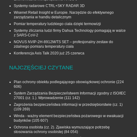
Systemy radarowe CTRL+SKY RADAR 3D
Wisenet Retail Insight w Europie. Narzędzie do efektywnego
zarządzania w handlu detalicznym
Pomiar temperatury ludzkiego ciała dzięki termowizji
Systemy zliczania ludzi firmy Dahua Technology pomagają w walce
z SARS-CoV-2
NOVUS NVIP-2H-8912M/TS SET – profesjonalny zestaw do
zdalnego pomiaru temperatury ciała
Konferencja Axis Talk 2020 już 25 czerwca
NAJCZĘŚCIEJ CZYTANE
Plan ochrony obiektu podlegającego obowiązkowej ochronie
(224
606)
System Zarządzania Bezpieczeństwem Informacji zgodny z ISO/IEC
27001 (cz. 1.). Wprowadzenie
(111 142)
Zagrożenia bezpieczeństwa informacji w przedsiębiorstwie (cz. 1)
(109 269)
Winda - ważny element bezpieczeństwa pożarowego w ewakuacji
budynków
(105 607)
Ochrona osobista (cz. 2). Zjawiska wymuszające potrzebę
stosowania ochrony osobistej
(84 054)