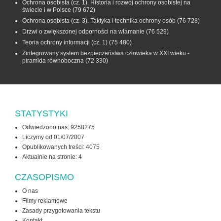
Ochrona osobista (cz. 1). Historia i rozwój ochrony osobistej na
świecie i w Polsce
(79 672)
Ochrona osobista (cz. 3). Taktyka i technika ochrony osób
(76 728)
Drzwi o zwiększonej odporności na włamanie
(76 529)
Teoria ochrony informacji (cz. 1)
(75 480)
Zintegrowany system bezpieczeństwa człowieka w XXI wieku -
piramida równoboczna
(72 330)
STATYSTYKI
Odwiedzono nas: 9258275
Liczymy od 01/07/2007
Opublikowanych treści: 4075
Aktualnie na stronie:
4
CZASOPISMO
O nas
Filmy reklamowe
Zasady przygotowania tekstu
Kontakt