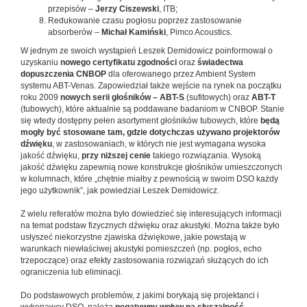
przepisów –
Jerzy Ciszewski
, ITB;
Redukowanie czasu pogłosu poprzez zastosowanie
absorberów –
Michał Kamiński
, Pimco Acoustics.
W jednym ze swoich wystąpień Leszek Demidowicz poinformował o
uzyskaniu
nowego certyfikatu zgodności
oraz
świadectwa
dopuszczenia CNBOP
dla oferowanego przez Ambient System
systemu ABT-Venas. Zapowiedział także wejście na rynek na początku
roku 2009
nowych serii głośników – ABT-S
(sufitowych) oraz
ABT-T
(tubowych), które aktualnie są poddawane badaniom w CNBOP. Stanie
się wtedy dostępny pełen asortyment głośników tubowych, które
będą
mogły być stosowane tam, gdzie dotychczas używano projektorów
dźwięku
, w zastosowaniach, w których nie jest wymagana wysoka
jakość dźwięku,
przy niższej cenie
takiego rozwiązania. Wysoką
jakość dźwięku zapewnią nowe konstrukcje głośników umieszczonych
w kolumnach, które „chętnie miałby z pewnością w swoim DSO każdy
jego użytkownik”, jak powiedział Leszek Demidowicz.
Z wielu referatów można było dowiedzieć się interesujących informacji
na temat podstaw fizycznych dźwięku oraz akustyki. Można także było
usłyszeć niekorzystne zjawiska dźwiękowe, jakie powstają w
warunkach niewłaściwej akustyki pomieszczeń (np. pogłos, echo
trzepoczące) oraz efekty zastosowania rozwiązań służących do ich
ograniczenia lub eliminacji.
Do podstawowych problemów, z jakimi borykają się projektanci i