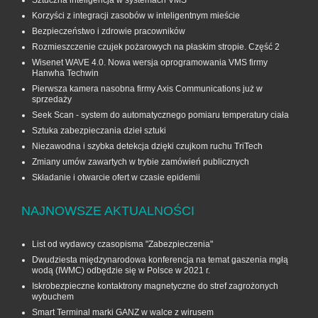
Sztuczna inteligencja w systemach VMS
Korzyści z integracji zasobów w inteligentnym mieście
Bezpieczeństwo i zdrowie pracowników
Rozmieszczenie czujek pożarowych na płaskim stropie. Część 2
Wisenet WAVE 4.0. Nowa wersja oprogramowania VMS firmy
Hanwha Techwin
Pierwsza kamera nasobna firmy Axis Communications już w
sprzedaży
Seek Scan - system do automatycznego pomiaru temperatury ciała
Sztuka zabezpieczania dzieł sztuki
Niezawodna i szybka detekcja dzięki czujkom ruchu TriTech
Zmiany umów zawartych w trybie zamówień publicznych
Składanie i otwarcie ofert w czasie epidemii
NAJNOWSZE AKTUALNOŚCI
List od wydawcy czasopisma "Zabezpieczenia"
Dwudziesta międzynarodowa konferencja na temat gaszenia mgłą
wodą (IWMC) odbędzie się w Polsce w 2021 r.
Iskrobezpieczne kontaktrony magnetyczne do stref zagrożonych
wybuchem
Smart Terminal marki GANZ w walce z wirusem