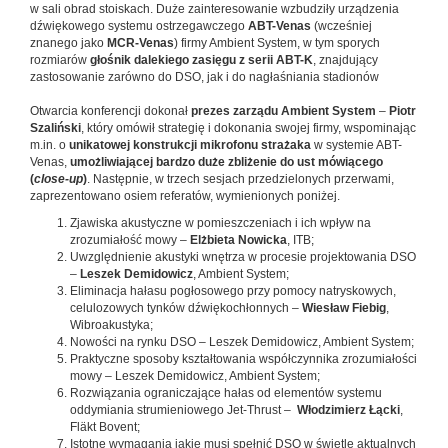
w sali obrad stoiskach. Duże zainteresowanie wzbudziły urządzenia
dźwiękowego systemu ostrzegawczego
ABT-Venas
(wcześniej
znanego jako
MCR-Venas
) firmy Ambient System, w tym sporych
rozmiarów
głośnik dalekiego zasięgu z serii ABT-K
, znajdujący
zastosowanie zarówno do DSO, jak i do nagłaśniania stadionów
Otwarcia konferencji dokonał
prezes zarządu Ambient System
–
Piotr
Szaliński
, który omówił strategię i dokonania swojej firmy, wspominając
m.in. o
unikatowej konstrukcji mikrofonu strażaka
w systemie ABT-
Venas,
umożliwiającej bardzo duże zbliżenie do ust mówiącego
(
close-up
)
. Następnie, w trzech sesjach przedzielonych przerwami,
zaprezentowano osiem referatów, wymienionych poniżej.
Zjawiska akustyczne w pomieszczeniach i ich wpływ na
zrozumiałość mowy –
Elżbieta Nowicka
, ITB;
Uwzględnienie akustyki wnętrza w procesie projektowania DSO
–
Leszek Demidowicz
, Ambient System;
Eliminacja hałasu pogłosowego przy pomocy natryskowych,
celulozowych tynków dźwiękochłonnych –
Wiesław Fiebig
,
Wibroakustyka;
Nowości na rynku DSO – Leszek Demidowicz, Ambient System;
Praktyczne sposoby kształtowania współczynnika zrozumiałości
mowy – Leszek Demidowicz, Ambient System;
Rozwiązania ograniczające hałas od elementów systemu
oddymiania strumieniowego Jet-Thrust –
Włodzimierz Łącki
,
Fläkt Bovent;
Istotne wymagania jakie musi spełnić DSO w świetle aktualnych