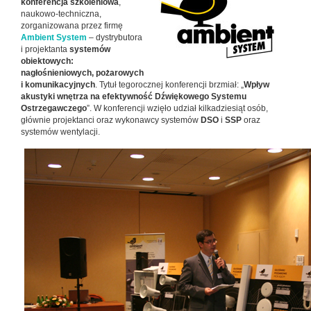
konferencja szkoleniowa
,
naukowo-techniczna,
zorganizowana przez firmę
Ambient System
– dystrybutora
i projektanta
systemów
obiektowych:
nagłośnieniowych, pożarowych
i komunikacyjnych
. Tytuł tegorocznej konferencji brzmiał: „
Wpływ
akustyki wnętrza na efektywność Dźwiękowego Systemu
Ostrzegawczego
”. W konferencji wzięło udział kilkadziesiąt osób,
głównie projektanci oraz wykonawcy systemów
DSO
i
SSP
oraz
systemów wentylacji.