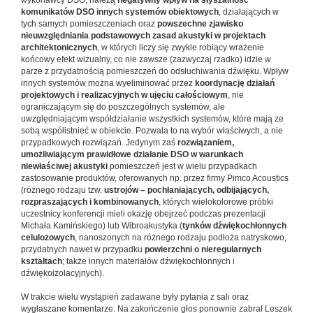
wykonawcy DSO, należą
negatywny wpływ na słyszalność
komunikatów DSO innych systemów obiektowych
, działających w
tych samych pomieszczeniach oraz
powszechne zjawisko
nieuwzględniania podstawowych zasad akustyki w projektach
architektonicznych
, w których liczy się zwykle robiący wrażenie
końcowy efekt wizualny, co nie zawsze (zazwyczaj rzadko) idzie w
parze z przydatnością pomieszczeń do odsłuchiwania dźwięku. Wpływ
innych systemów można wyeliminować przez
koordynację działań
projektowych i realizacyjnych w ujęciu całościowym
, nie
ograniczającym się do poszczególnych systemów, ale
uwzględniającym współdziałanie wszystkich systemów, które mają ze
sobą współistnieć w obiekcie. Pozwala to na wybór właściwych, a nie
przypadkowych rozwiązań. Jedynym zaś
rozwiązaniem,
umożliwiającym prawidłowe działanie DSO w warunkach
niewłaściwej akustyki
pomieszczeń jest w wielu przypadkach
zastosowanie produktów, oferowanych np. przez firmy Pimco Acoustics
(różnego rodzaju tzw.
ustrojów – pochłaniających, odbijających,
rozpraszających i kombinowanych
, których wielokolorowe próbki
uczestnicy konferencji mieli okazję obejrzeć podczas prezentacji
Michała Kamińskiego) lub Wibroakustyka (
tynków dźwiękochłonnych
celulozowych
, nanoszonych na różnego rodzaju podłoża natryskowo,
przydatnych nawet w przypadku
powierzchni o nieregularnych
kształtach
; także innych materiałów dźwiękochłonnych i
dźwiękoizolacyjnych).
W trakcie wielu wystąpień zadawane były pytania z sali oraz
wygłaszane komentarze. Na zakończenie głos ponownie zabrał Leszek