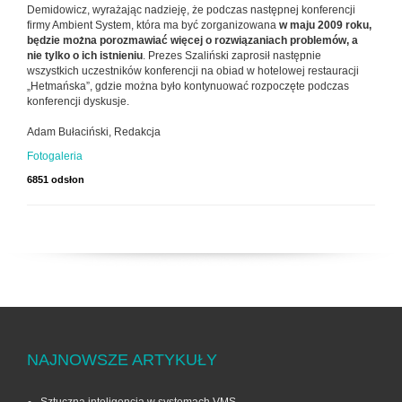
Demidowicz, wyrażając nadzieję, że podczas następnej konferencji
firmy Ambient System, która ma być zorganizowana
w maju 2009 roku,
będzie można porozmawiać więcej o rozwiązaniach problemów, a
nie tylko o ich istnieniu
. Prezes Szaliński zaprosił następnie
wszystkich uczestników konferencji na obiad w hotelowej restauracji
„Hetmańska”, gdzie można było kontynuować rozpoczęte podczas
konferencji dyskusje.
Adam Bułaciński, Redakcja
Fotogaleria
6851 odsłon
NAJNOWSZE ARTYKUŁY