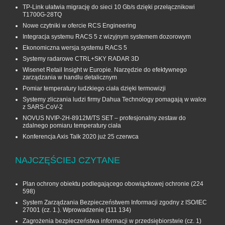
TP-Link ułatwia migrację do sieci 10 Gb/s dzięki przełącznikowi
T1700G‑28TQ
Nowe czytniki w ofercie RCS Engineering
Integracja systemu RACS 5 z wizyjnym systemem dozorowym
Ekonomiczna wersja systemu RACS 5
Systemy radarowe CTRL+SKY RADAR 3D
Wisenet Retail Insight w Europie. Narzędzie do efektywnego
zarządzania w handlu detalicznym
Pomiar temperatury ludzkiego ciała dzięki termowizji
Systemy zliczania ludzi firmy Dahua Technology pomagają w walce
z SARS-CoV-2
NOVUS NVIP-2H-8912M/TS SET – profesjonalny zestaw do
zdalnego pomiaru temperatury ciała
Konferencja Axis Talk 2020 już 25 czerwca
NAJCZĘŚCIEJ CZYTANE
Plan ochrony obiektu podlegającego obowiązkowej ochronie
(224
598)
System Zarządzania Bezpieczeństwem Informacji zgodny z ISO/IEC
27001 (cz. 1.). Wprowadzenie
(111 134)
Zagrożenia bezpieczeństwa informacji w przedsiębiorstwie (cz. 1)