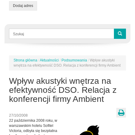
Dodaj adres
Formularz
wyszukiwania
Szukaj
Strona główna
/
Aktualności
/
Podsumowania
/
Wpływ akustyki
Jesteś
wnętrza na efektywność DSO. Relacja z konferencji firmy Ambient
tutaj
Wpływ akustyki wnętrza na
efektywność DSO. Relacja z
konferencji firmy Ambient
27/10/2008
22 października 2008 roku, w
warszawskim hotelu Sofitel
Victoria, odbyła się bezpłatna