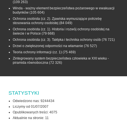
(109 263)
Winda - ważny element bezpieczeństwa pożarowego w ewakuacji
budynków
(105 604)
Ochrona osobista (cz. 2). Zjawiska wymuszające potrzebę
stosowania ochrony osobistej
(84 049)
Ochrona osobista (cz. 1). Historia i rozwój ochrony osobistej na
świecie i w Polsce
(79 668)
Ochrona osobista (cz. 3). Taktyka i technika ochrony osób
(76 721)
Drzwi o zwiększonej odporności na włamanie
(76 527)
Teoria ochrony informacji (cz. 1)
(75 469)
Zintegrowany system bezpieczeństwa człowieka w XXI wieku -
piramida równoboczna
(72 326)
STATYSTYKI
Odwiedzono nas: 9244434
Liczymy od 01/07/2007
Opublikowanych treści: 4075
Aktualnie na stronie:
11