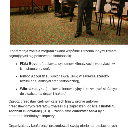
Konferencja została zorganizowana wspólnie z trzema innymi firmami,
zajmującymi się pokrewną działalnością:
Fläkt Bovent
(dostawca systemów klimatyzacji i wentylacji, w
tym strumieniowej),
Pimco Acoustics
, (wykonawca usług w zakresie szeroko
rozumianej akustyki architektonicznej),
Wibroakustyka
(dostawca innowacyjnych rozwiązań służących
do zwalczania drgań i hałasu).
Oprócz przedstawicieli ww. czterech firm w gronie autorów
przedstawionych referatów znaleźli się zaproszeni goście z
Instytutu
Techniki Budowlanej
(ITB). Czasopismo
Zabezpieczenia
było
patronem medialnym imprezy.
Organizatorzy konferencji prezentowali swoją ofertę na rozstawionych