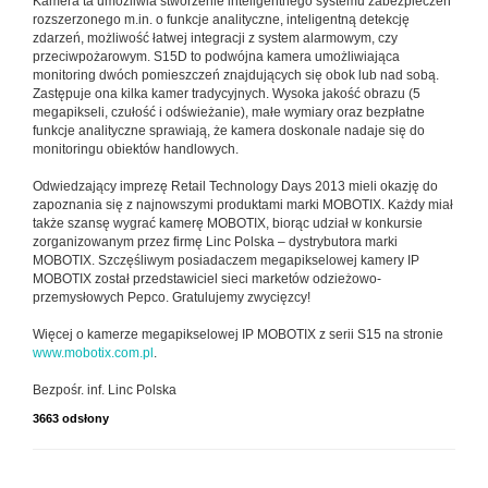
Kamera ta umożliwia stworzenie inteligentnego systemu zabezpieczeń
rozszerzonego m.in. o funkcje analityczne, inteligentną detekcję
zdarzeń, możliwość łatwej integracji z system alarmowym, czy
przeciwpożarowym. S15D to podwójna kamera umożliwiająca
monitoring dwóch pomieszczeń znajdujących się obok lub nad sobą.
Zastępuje ona kilka kamer tradycyjnych. Wysoka jakość obrazu (5
megapikseli, czułość i odświeżanie), małe wymiary oraz bezpłatne
funkcje analityczne sprawiają, że kamera doskonale nadaje się do
monitoringu obiektów handlowych.
Odwiedzający imprezę Retail Technology Days 2013 mieli okazję do
zapoznania się z najnowszymi produktami marki MOBOTIX. Każdy miał
także szansę wygrać kamerę MOBOTIX, biorąc udział w konkursie
zorganizowanym przez firmę Linc Polska – dystrybutora marki
MOBOTIX. Szczęśliwym posiadaczem megapikselowej kamery IP
MOBOTIX został przedstawiciel sieci marketów odzieżowo-
przemysłowych Pepco. Gratulujemy zwycięzcy!
Więcej o kamerze megapikselowej IP MOBOTIX z serii S15 na stronie
www.mobotix.com.pl
.
Bezpośr. inf. Linc Polska
3663 odsłony