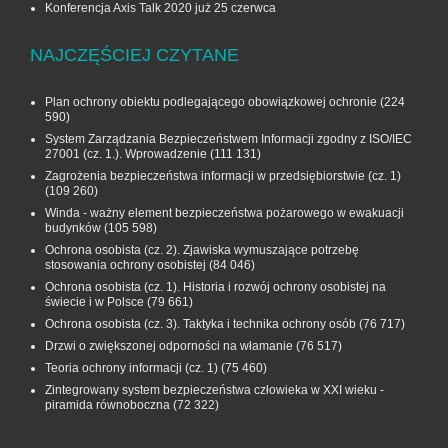
Konferencja Axis Talk 2020 już 25 czerwca
NAJCZĘŚCIEJ CZYTANE
Plan ochrony obiektu podlegającego obowiązkowej ochronie
(224
590)
System Zarządzania Bezpieczeństwem Informacji zgodny z ISO/IEC
27001 (cz. 1.). Wprowadzenie
(111 131)
Zagrożenia bezpieczeństwa informacji w przedsiębiorstwie (cz. 1)
(109 260)
Winda - ważny element bezpieczeństwa pożarowego w ewakuacji
budynków
(105 598)
Ochrona osobista (cz. 2). Zjawiska wymuszające potrzebę
stosowania ochrony osobistej
(84 046)
Ochrona osobista (cz. 1). Historia i rozwój ochrony osobistej na
świecie i w Polsce
(79 661)
Ochrona osobista (cz. 3). Taktyka i technika ochrony osób
(76 717)
Drzwi o zwiększonej odporności na włamanie
(76 517)
Teoria ochrony informacji (cz. 1)
(75 460)
Zintegrowany system bezpieczeństwa człowieka w XXI wieku -
piramida równoboczna
(72 322)