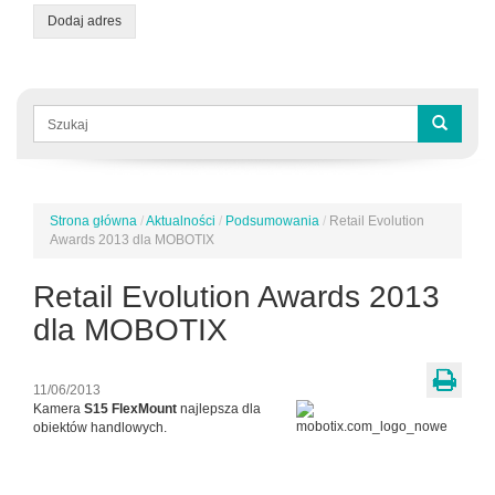
Dodaj adres
Formularz
wyszukiwania
Szukaj
Strona główna
/
Aktualności
/
Podsumowania
/
Retail Evolution
Jesteś
Awards 2013 dla MOBOTIX
tutaj
Retail Evolution Awards 2013
dla MOBOTIX
11/06/2013
Kamera
S15 FlexMount
najlepsza dla
obiektów handlowych.