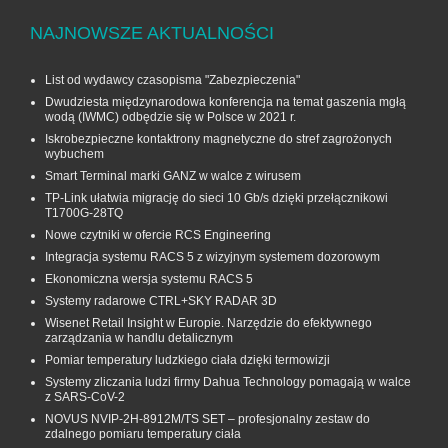
NAJNOWSZE AKTUALNOŚCI
List od wydawcy czasopisma "Zabezpieczenia"
Dwudziesta międzynarodowa konferencja na temat gaszenia mgłą
wodą (IWMC) odbędzie się w Polsce w 2021 r.
Iskrobezpieczne kontaktrony magnetyczne do stref zagrożonych
wybuchem
Smart Terminal marki GANZ w walce z wirusem
TP-Link ułatwia migrację do sieci 10 Gb/s dzięki przełącznikowi
T1700G‑28TQ
Nowe czytniki w ofercie RCS Engineering
Integracja systemu RACS 5 z wizyjnym systemem dozorowym
Ekonomiczna wersja systemu RACS 5
Systemy radarowe CTRL+SKY RADAR 3D
Wisenet Retail Insight w Europie. Narzędzie do efektywnego
zarządzania w handlu detalicznym
Pomiar temperatury ludzkiego ciała dzięki termowizji
Systemy zliczania ludzi firmy Dahua Technology pomagają w walce
z SARS-CoV-2
NOVUS NVIP-2H-8912M/TS SET – profesjonalny zestaw do
zdalnego pomiaru temperatury ciała