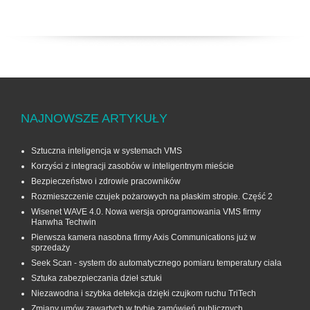
NAJNOWSZE ARTYKUŁY
Sztuczna inteligencja w systemach VMS
Korzyści z integracji zasobów w inteligentnym mieście
Bezpieczeństwo i zdrowie pracowników
Rozmieszczenie czujek pożarowych na płaskim stropie. Część 2
Wisenet WAVE 4.0. Nowa wersja oprogramowania VMS firmy
Hanwha Techwin
Pierwsza kamera nasobna firmy Axis Communications już w
sprzedaży
Seek Scan - system do automatycznego pomiaru temperatury ciała
Sztuka zabezpieczania dzieł sztuki
Niezawodna i szybka detekcja dzięki czujkom ruchu TriTech
Zmiany umów zawartych w trybie zamówień publicznych