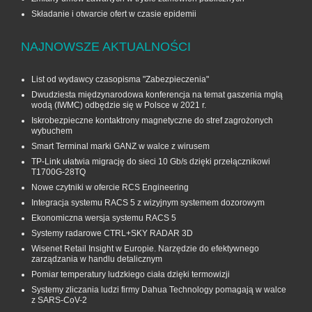
Składanie i otwarcie ofert w czasie epidemii
NAJNOWSZE AKTUALNOŚCI
List od wydawcy czasopisma "Zabezpieczenia"
Dwudziesta międzynarodowa konferencja na temat gaszenia mgłą
wodą (IWMC) odbędzie się w Polsce w 2021 r.
Iskrobezpieczne kontaktrony magnetyczne do stref zagrożonych
wybuchem
Smart Terminal marki GANZ w walce z wirusem
TP-Link ułatwia migrację do sieci 10 Gb/s dzięki przełącznikowi
T1700G‑28TQ
Nowe czytniki w ofercie RCS Engineering
Integracja systemu RACS 5 z wizyjnym systemem dozorowym
Ekonomiczna wersja systemu RACS 5
Systemy radarowe CTRL+SKY RADAR 3D
Wisenet Retail Insight w Europie. Narzędzie do efektywnego
zarządzania w handlu detalicznym
Pomiar temperatury ludzkiego ciała dzięki termowizji
Systemy zliczania ludzi firmy Dahua Technology pomagają w walce
z SARS-CoV-2