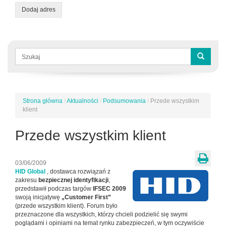
Dodaj adres
Formularz
wyszukiwania
Szukaj
Strona główna
/
Aktualności
/
Podsumowania
/
Przede wszystkim
Jesteś
klient
tutaj
Przede wszystkim klient
03/06/2009
HID Global
, dostawca rozwiązań z
zakresu
bezpiecznej identyfikacji
,
przedstawił podczas targów
IFSEC 2009
swoją inicjatywę
„Customer First”
(przede wszystkim klient). Forum było
przeznaczone dla wszystkich, którzy chcieli podzielić się swymi
poglądami i opiniami na temat rynku zabezpieczeń, w tym oczywiście