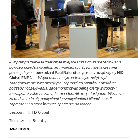
–
Imprezy targowe to znakomite miejsce i czas do zaprezentowania
nowości przedstawicielom firm współpracujących, ale także i tym
potencjalnym
– powiedział
Paul Naldrett
, dyrektor zarządzający
HID
Global EMEA
. –
W tym roku naszym celem było zwiększyć
zaangażowanie zwiedzających, zaprosić do rozmów, poznać ich
potrzeby i oczekiwania, zademonstrować pełną ofertę wyrobów i
rozwiązań z zakresu zarządzania identyfikacją i dostępem. W zamian
za podzielenie się pomysłami i przemyśleniami klienci zostali
zaproszeni na staroświeckie spotkanie na lodach
.
Bezpośr. inf. HID Global
Tłumaczenie: Redakcja
4250 odsłon