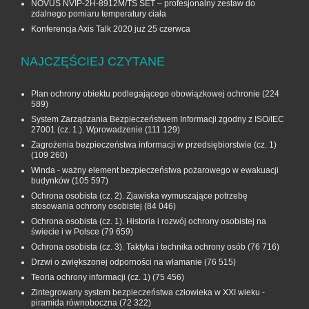
NOVUS NVIP-2H-8912M/TS SET – profesjonalny zestaw do
zdalnego pomiaru temperatury ciała
Konferencja Axis Talk 2020 już 25 czerwca
NAJCZĘŚCIEJ CZYTANE
Plan ochrony obiektu podlegającego obowiązkowej ochronie
(224
589)
System Zarządzania Bezpieczeństwem Informacji zgodny z ISO/IEC
27001 (cz. 1.). Wprowadzenie
(111 129)
Zagrożenia bezpieczeństwa informacji w przedsiębiorstwie (cz. 1)
(109 260)
Winda - ważny element bezpieczeństwa pożarowego w ewakuacji
budynków
(105 597)
Ochrona osobista (cz. 2). Zjawiska wymuszające potrzebę
stosowania ochrony osobistej
(84 046)
Ochrona osobista (cz. 1). Historia i rozwój ochrony osobistej na
świecie i w Polsce
(79 659)
Ochrona osobista (cz. 3). Taktyka i technika ochrony osób
(76 716)
Drzwi o zwiększonej odporności na włamanie
(76 515)
Teoria ochrony informacji (cz. 1)
(75 456)
Zintegrowany system bezpieczeństwa człowieka w XXI wieku -
piramida równoboczna
(72 322)