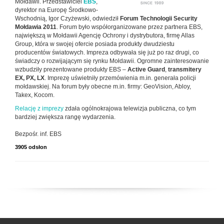
Mołdawii. Przedstawiciel
EBS
,
dyrektor na Europę Środkowo-
Wschodnią, Igor Czyżewski, odwiedził
Forum Technologii Security
Mołdawia 2011
. Forum było współorganizowane przez partnera EBS,
największą w Mołdawii Agencję Ochrony i dystrybutora, firmę Allas
Group, która w swojej ofercie posiada produkty dwudziestu
producentów światowych. Impreza odbywała się już po raz drugi, co
świadczy o rozwijającym się rynku Mołdawii. Ogromne zainteresowanie
wzbudziły prezentowane produkty EBS –
Active Guard
,
transmitery
EX, PX, LX
. Imprezę uświetniły przemówienia m.in. generała policji
mołdawskiej. Na forum były obecne m.in. firmy: GeoVision, Abloy,
Takex, Kocom.
Relację z imprezy
zdała ogólnokrajowa telewizja publiczna, co tym
bardziej zwiększa rangę wydarzenia.
Bezpośr. inf. EBS
3905 odsłon