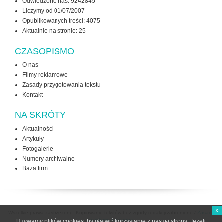
Odwiedzono nas: 9242845
Liczymy od 01/07/2007
Opublikowanych treści: 4075
Aktualnie na stronie:
25
CZASOPISMO
O nas
Filmy reklamowe
Zasady przygotowania tekstu
Kontakt
NA SKRÓTY
Aktualności
Artykuły
Fotogalerie
Numery archiwalne
Baza firm
x
Wszelkie prawa zastrzeżone. Kopiowanie tekstów bez zgody redakcji zabronione /
Zasady
użytkowania strony
Używamy plików cookies, by ułatwić korzystanie z naszej strony. Jeżeli