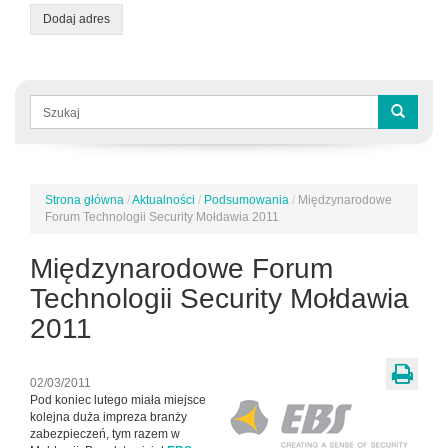
Dodaj adres
Formularz
wyszukiwania
Szukaj
Strona główna
/
Aktualności
/
Podsumowania
/
Międzynarodowe
Jesteś
Forum Technologii Security Mołdawia 2011
tutaj
Międzynarodowe Forum
Technologii Security Mołdawia
2011
02/03/2011
Pod koniec lutego miała miejsce
kolejna duża impreza branży
zabezpieczeń, tym razem w