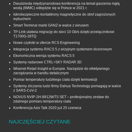
Dwudziesta międzynarodowa konferencja na temat gaszenia mgłą
wodą (IWMC) odbędzie się w Polsce w 2021 r.
Iskrobezpieczne kontaktrony magnetyczne do stref zagrożonych
wybuchem
Smart Terminal marki GANZ w walce z wirusem
TP-Link ułatwia migrację do sieci 10 Gb/s dzięki przełącznikowi
T1700G‑28TQ
Nowe czytniki w ofercie RCS Engineering
Integracja systemu RACS 5 z wizyjnym systemem dozorowym
Ekonomiczna wersja systemu RACS 5
Systemy radarowe CTRL+SKY RADAR 3D
Wisenet Retail Insight w Europie. Narzędzie do efektywnego
zarządzania w handlu detalicznym
Pomiar temperatury ludzkiego ciała dzięki termowizji
Systemy zliczania ludzi firmy Dahua Technology pomagają w walce
z SARS-CoV-2
NOVUS NVIP-2H-8912M/TS SET – profesjonalny zestaw do
zdalnego pomiaru temperatury ciała
Konferencja Axis Talk 2020 już 25 czerwca
NAJCZĘŚCIEJ CZYTANE