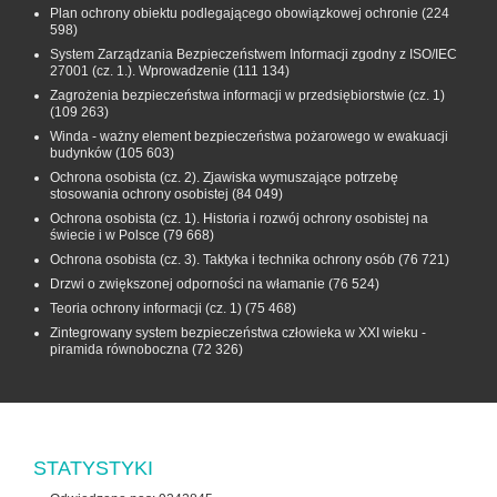
Plan ochrony obiektu podlegającego obowiązkowej ochronie
(224
598)
System Zarządzania Bezpieczeństwem Informacji zgodny z ISO/IEC
27001 (cz. 1.). Wprowadzenie
(111 134)
Zagrożenia bezpieczeństwa informacji w przedsiębiorstwie (cz. 1)
(109 263)
Winda - ważny element bezpieczeństwa pożarowego w ewakuacji
budynków
(105 603)
Ochrona osobista (cz. 2). Zjawiska wymuszające potrzebę
stosowania ochrony osobistej
(84 049)
Ochrona osobista (cz. 1). Historia i rozwój ochrony osobistej na
świecie i w Polsce
(79 668)
Ochrona osobista (cz. 3). Taktyka i technika ochrony osób
(76 721)
Drzwi o zwiększonej odporności na włamanie
(76 524)
Teoria ochrony informacji (cz. 1)
(75 468)
Zintegrowany system bezpieczeństwa człowieka w XXI wieku -
piramida równoboczna
(72 326)
STATYSTYKI