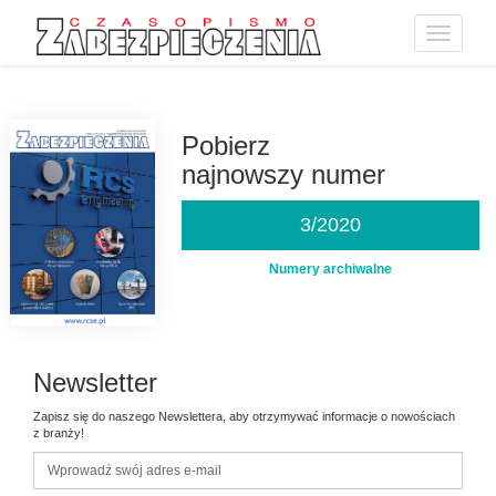
Toggle
navigatio
Przejdź
do
treści
Pobierz
najnowszy numer
3/2020
Numery archiwalne
Newsletter
Zapisz się do naszego Newslettera, aby otrzymywać informacje o nowościach
z branży!