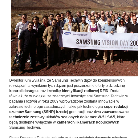
Dyrektor Kim wyjaśnił, że Samsung Techwin dąży do kompleksowych
rozwiązań, a wynikiem tych dążeń jest poszerzenie oferty o dziedzinę
kontroli dostępu
oraz technikę
identyfikacji radiowej RFID
. Dodał
również, że w związku ze znacznymi inwestycjami Samsung Techwin w
badania i rozwój w roku 2009 wprowadzone zostaną innowacje w
zakresie technologii zasadniczych, takie jak technologia
superredukcji
szumów Samsung (SSNR)
trzeciej generacji oraz dwa
zaawansowane
technicznie zestawy układów scalonych do kamer W-5 i SV-5
, które
będą dostępne wyłącznie w
kamerach i kamerach kopułkowych
Samsung Techwin.