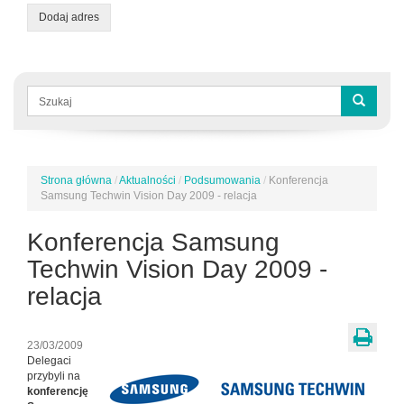
Dodaj adres
Formularz
wyszukiwania
Szukaj
Strona główna
/
Aktualności
/
Podsumowania
/
Konferencja
Jesteś
Samsung Techwin Vision Day 2009 - relacja
tutaj
Konferencja Samsung
Techwin Vision Day 2009 -
relacja
23/03/2009
Delegaci
przybyli na
konferencję