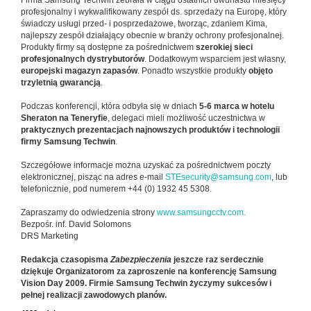
Firma Samsung Techwin zebrała w ciągu ostatnich dwunastu miesięcy
profesjonalny i wykwalifikowany zespół ds. sprzedaży na Europę, który
świadczy usługi przed- i posprzedażowe, tworząc, zdaniem Kima,
najlepszy zespół działający obecnie w branży ochrony profesjonalnej.
Produkty firmy są dostępne za pośrednictwem
szerokiej sieci
profesjonalnych dystrybutorów
. Dodatkowym wsparciem jest własny,
europejski magazyn zapasów
. Ponadto wszystkie produkty
objęto
trzyletnią gwarancją
.
Podczas konferencji, która odbyła się w dniach
5-6 marca w hotelu
Sheraton na Teneryfie
, delegaci mieli możliwość uczestnictwa w
praktycznych prezentacjach najnowszych produktów i technologii
firmy Samsung Techwin
.
Szczegółowe informacje można uzyskać za pośrednictwem poczty
elektronicznej, pisząc na adres e-mail
STEsecurity@samsung.com
, lub
telefonicznie, pod numerem +44 (0) 1932 45 5308.
Zapraszamy do odwiedzenia strony
www.samsungcctv.com.
Bezpośr. inf. David Solomons
DRS Marketing
Redakcja czasopisma
Zabezpieczenia
jeszcze raz serdecznie
dziękuje Organizatorom za zaproszenie na konferencję Samsung
Vision Day 2009. Firmie Samsung Techwin życzymy sukcesów i
pełnej realizacji zawodowych planów.