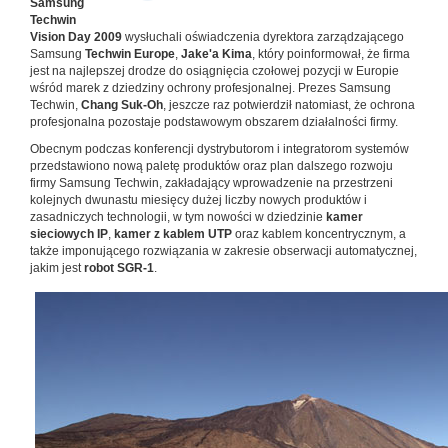
Samsung
Techwin
Vision Day 2009
wysłuchali oświadczenia dyrektora zarządzającego
Samsung
Techwin Europe
,
Jake'a Kima
, który poinformował, że firma
jest na najlepszej drodze do osiągnięcia czołowej pozycji w Europie
wśród marek z dziedziny ochrony profesjonalnej. Prezes Samsung
Techwin,
Chang Suk-Oh
, jeszcze raz potwierdził natomiast, że ochrona
profesjonalna pozostaje podstawowym obszarem działalności firmy.
Obecnym podczas konferencji dystrybutorom i integratorom systemów
przedstawiono nową paletę produktów oraz plan dalszego rozwoju
firmy Samsung Techwin, zakładający wprowadzenie na przestrzeni
kolejnych dwunastu miesięcy dużej liczby nowych produktów i
zasadniczych technologii, w tym nowości w dziedzinie
kamer
sieciowych IP
,
kamer z kablem UTP
oraz kablem koncentrycznym, a
także imponującego rozwiązania w zakresie obserwacji automatycznej,
jakim jest
robot SGR-1
.