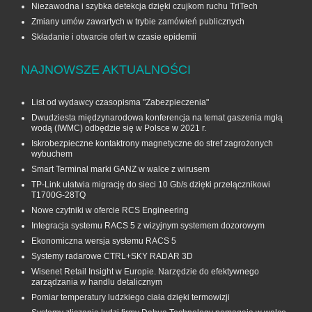
Niezawodna i szybka detekcja dzięki czujkom ruchu TriTech
Zmiany umów zawartych w trybie zamówień publicznych
Składanie i otwarcie ofert w czasie epidemii
NAJNOWSZE AKTUALNOŚCI
List od wydawcy czasopisma "Zabezpieczenia"
Dwudziesta międzynarodowa konferencja na temat gaszenia mgłą
wodą (IWMC) odbędzie się w Polsce w 2021 r.
Iskrobezpieczne kontaktrony magnetyczne do stref zagrożonych
wybuchem
Smart Terminal marki GANZ w walce z wirusem
TP-Link ułatwia migrację do sieci 10 Gb/s dzięki przełącznikowi
T1700G‑28TQ
Nowe czytniki w ofercie RCS Engineering
Integracja systemu RACS 5 z wizyjnym systemem dozorowym
Ekonomiczna wersja systemu RACS 5
Systemy radarowe CTRL+SKY RADAR 3D
Wisenet Retail Insight w Europie. Narzędzie do efektywnego
zarządzania w handlu detalicznym
Pomiar temperatury ludzkiego ciała dzięki termowizji