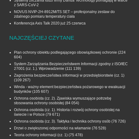
Systemy zliczania ludzi firmy Dahua Technology pomagają w walce
z SARS-CoV-2
NOVUS NVIP-2H-8912M/TS SET – profesjonalny zestaw do
zdalnego pomiaru temperatury ciała
Konferencja Axis Talk 2020 już 25 czerwca
NAJCZĘŚCIEJ CZYTANE
Plan ochrony obiektu podlegającego obowiązkowej ochronie
(224
604)
System Zarządzania Bezpieczeństwem Informacji zgodny z ISO/IEC
27001 (cz. 1.). Wprowadzenie
(111 139)
Zagrożenia bezpieczeństwa informacji w przedsiębiorstwie (cz. 1)
(109 267)
Winda - ważny element bezpieczeństwa pożarowego w ewakuacji
budynków
(105 607)
Ochrona osobista (cz. 2). Zjawiska wymuszające potrzebę
stosowania ochrony osobistej
(84 054)
Ochrona osobista (cz. 1). Historia i rozwój ochrony osobistej na
świecie i w Polsce
(79 671)
Ochrona osobista (cz. 3). Taktyka i technika ochrony osób
(76 726)
Drzwi o zwiększonej odporności na włamanie
(76 528)
Teoria ochrony informacji (cz. 1)
(75 478)