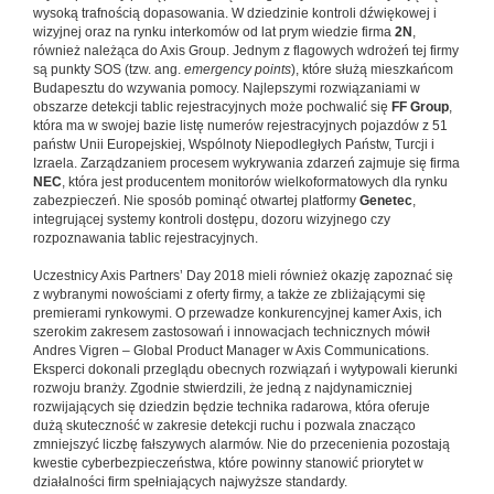
wysoką trafnością dopasowania. W dziedzinie kontroli dźwiękowej i
wizyjnej oraz na rynku interkomów od lat prym wiedzie firma
2N
,
również należąca do Axis Group. Jednym z flagowych wdrożeń tej firmy
są punkty SOS (tzw. ang.
emergency points
), które służą mieszkańcom
Budapesztu do wzywania pomocy. Najlepszymi rozwiązaniami w
obszarze detekcji tablic rejestracyjnych może pochwalić się
FF Group
,
która ma w swojej bazie listę numerów rejestracyjnych pojazdów z 51
państw Unii Europejskiej, Wspólnoty Niepodległych Państw, Turcji i
Izraela. Zarządzaniem procesem wykrywania zdarzeń zajmuje się firma
NEC
, która jest producentem monitorów wielkoformatowych dla rynku
zabezpieczeń. Nie sposób pominąć otwartej platformy
Genetec
,
integrującej systemy kontroli dostępu, dozoru wizyjnego czy
rozpoznawania tablic rejestracyjnych.
Uczestnicy Axis Partners’ Day 2018 mieli również okazję zapoznać się
z wybranymi nowościami z oferty firmy, a także ze zbliżającymi się
premierami rynkowymi. O przewadze konkurencyjnej kamer Axis, ich
szerokim zakresem zastosowań i innowacjach technicznych mówił
Andres Vigren – Global Product Manager w Axis Communications.
Eksperci dokonali przeglądu obecnych rozwiązań i wytypowali kierunki
rozwoju branży. Zgodnie stwierdzili, że jedną z najdynamiczniej
rozwijających się dziedzin będzie technika radarowa, która oferuje
dużą skuteczność w zakresie detekcji ruchu i pozwala znacząco
zmniejszyć liczbę fałszywych alarmów. Nie do przecenienia pozostają
kwestie cyberbezpieczeństwa, które powinny stanowić priorytet w
działalności firm spełniających najwyższe standardy.