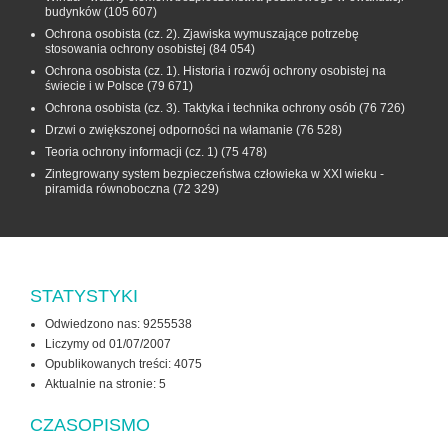
budynków
(105 607)
Ochrona osobista (cz. 2). Zjawiska wymuszające potrzebę
stosowania ochrony osobistej
(84 054)
Ochrona osobista (cz. 1). Historia i rozwój ochrony osobistej na
świecie i w Polsce
(79 671)
Ochrona osobista (cz. 3). Taktyka i technika ochrony osób
(76 726)
Drzwi o zwiększonej odporności na włamanie
(76 528)
Teoria ochrony informacji (cz. 1)
(75 478)
Zintegrowany system bezpieczeństwa człowieka w XXI wieku -
piramida równoboczna
(72 329)
STATYSTYKI
Odwiedzono nas: 9255538
Liczymy od 01/07/2007
Opublikowanych treści: 4075
Aktualnie na stronie:
5
CZASOPISMO