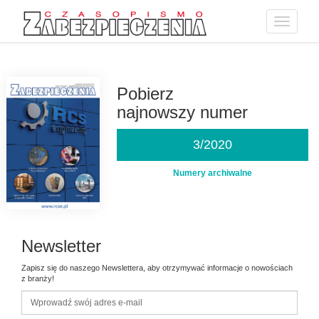
Toggle
navigatio
Przejdź
do
treści
Pobierz
najnowszy numer
3/2020
Numery archiwalne
Newsletter
Zapisz się do naszego Newslettera, aby otrzymywać informacje o nowościach
z branży!