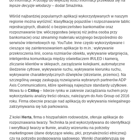
do informacji. A dostęp do większej ilości informacji przekłada się na
lepsze decyzje włodarzy
– dodał Smażinka.
Wśród najbardziej popularnych aplikacji wykorzystywanych w naszym
regionie można wyróżnić: klasyfikację pojazdów i rozpoznawanie tablic
rejestracyjnych, dbałość o bezpieczeństwo bankomatów oraz
rozpoznawanie tzw. włóczęgostwa (więcej niż jedna osoba przy
bankomacie) oraz
streaming
materiału wizyjnego bezpośrednio do
serwisów internetowych np. YouTube. Inne często wykorzystywane i
cieszące się zainteresowaniem aplikacje to m.in.: wykrywanie
przekroczenia linii, ocena rozmiarów obiektu, wykrywanie wtargnięcia,
inteligentna komunikacja między oświetlaczem IR/LED i kamerą,
zliczanie klientów w sklepach, zarządzanie kolejkami, automatyczne
śledzenie cyfrowe, wykrywanie ruchu, wykrywanie kierunku ruchu,
wykrywanie charakterystycznych dźwięków (strzelanie, przemoc). Na
szczególną uwagę zasługują rozwiązania wybranych partnerów ADP
Axis Communications, które spełniają najwyższe standardy użytkowe.
Mowa tu o
Citilog
– liderze rynku w zakresie zarządzania ruchem przy
wykorzystaniu analizy treści obrazu, należącym do Axis Group od 2016
roku. Firma obecnie pracuje nad aplikacją do wykrywania nielegalnego
zatrzymywania się lub parkowania.
Z kolei
Herta
, firma o hiszpańskim rodowodzie, oferuje aplikacje do
rozpoznawania twarzy. Technika ta jest wykorzystywana do identyfikacji
i weryfikacji twarzy w tłumie, analizy wizerunku na potrzeby
marketingowe (dane dotyczące wieku, płci, przynależności etnicznej)
czy na potrzeby postępowania sądowego. Wyniki charakteryzują się