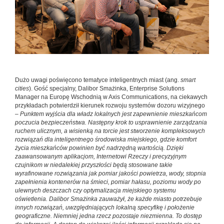
Dużo uwagi poświęcono tematyce inteligentnych miast (ang.
smart
cities
). Gość specjalny, Dalibor Smażinka, Enterprise Solutions
Manager na Europę Wschodnią w Axis Communications, na ciekawych
przykładach potwierdził kierunek rozwoju systemów dozoru wizyjnego
–
Punktem wyjścia dla władz lokalnych jest zapewnienie mieszkańcom
poczucia bezpieczeństwa. Następny krok to usprawnienie zarządzania
ruchem ulicznym, a wisienką na torcie jest stworzenie kompleksowych
rozwiązań dla inteligentnego środowiska miejskiego, gdzie komfort
życia mieszkańców powinien być nadrzędną wartością. Dzięki
zaawansowanym aplikacjom, Internetowi Rzeczy i precyzyjnym
czujnikom w niedalekiej przyszłości będą stosowane takie
wyrafinowane rozwiązania jak pomiar jakości powietrza, wody, stopnia
zapełnienia kontenerów na śmieci, pomiar hałasu, poziomu wody po
ulewnych deszczach czy optymalizacja miejskiego systemu
oświetlenia. Dalibor Smażinka zauważył, że każde miasto potrzebuje
innych rozwiązań, uwzględniających lokalną specyfikę i położenie
geograficzne. Niemniej jedna rzecz pozostaje niezmienna. To dostęp