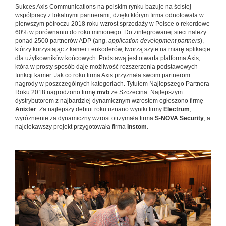
Sukces Axis Communications na polskim rynku bazuje na ścisłej
współpracy z lokalnymi partnerami, dzięki którym firma odnotowała w
pierwszym półroczu 2018 roku wzrost sprzedaży w Polsce o rekordowe
60% w porównaniu do roku minionego. Do zintegrowanej sieci należy
ponad 2500 partnerów ADP (ang.
application development partners
),
którzy korzystając z kamer i enkoderów, tworzą szyte na miarę aplikacje
dla użytkowników końcowych. Podstawą jest otwarta platforma Axis,
która w prosty sposób daje możliwość rozszerzenia podstawowych
funkcji kamer. Jak co roku firma Axis przyznała swoim partnerom
nagrody w poszczególnych kategoriach. Tytułem Najlepszego Partnera
Roku 2018 nagrodzono firmę
mvb
ze Szczecina. Najlepszym
dystrybutorem z najbardziej dynamicznym wzrostem ogłoszono firmę
Anixter
. Za najlepszy debiut roku uznano wyniki firmy
Electrum
,
wyróżnienie za dynamiczny wzrost otrzymała firma
S-NOVA Security
, a
najciekawszy projekt przygotowała firma
Instom
.