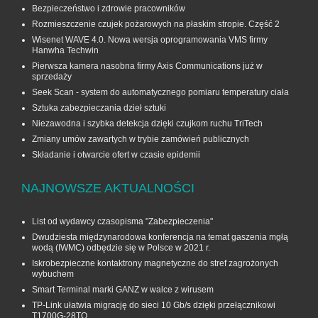
Bezpieczeństwo i zdrowie pracowników
Rozmieszczenie czujek pożarowych na płaskim stropie. Część 2
Wisenet WAVE 4.0. Nowa wersja oprogramowania VMS firmy
Hanwha Techwin
Pierwsza kamera nasobna firmy Axis Communications już w
sprzedaży
Seek Scan - system do automatycznego pomiaru temperatury ciała
Sztuka zabezpieczania dzieł sztuki
Niezawodna i szybka detekcja dzięki czujkom ruchu TriTech
Zmiany umów zawartych w trybie zamówień publicznych
Składanie i otwarcie ofert w czasie epidemii
NAJNOWSZE AKTUALNOŚCI
List od wydawcy czasopisma "Zabezpieczenia"
Dwudziesta międzynarodowa konferencja na temat gaszenia mgłą
wodą (IWMC) odbędzie się w Polsce w 2021 r.
Iskrobezpieczne kontaktrony magnetyczne do stref zagrożonych
wybuchem
Smart Terminal marki GANZ w walce z wirusem
TP-Link ułatwia migrację do sieci 10 Gb/s dzięki przełącznikowi
T1700G‑28TQ