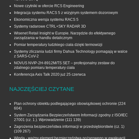
Nowe czytniki w ofercie RCS Engineering
Integracja systemu RACS 5 z wizyjnym systemem dozorowym
Ekonomiczna wersja systemu RACS 5
Systemy radarowe CTRL+SKY RADAR 3D
Wisenet Retail Insight w Europie. Narzędzie do efektywnego
zarządzania w handlu detalicznym
Pomiar temperatury ludzkiego ciała dzięki termowizji
Systemy zliczania ludzi firmy Dahua Technology pomagają w walce
z SARS-CoV-2
NOVUS NVIP-2H-8912M/TS SET – profesjonalny zestaw do
zdalnego pomiaru temperatury ciała
Konferencja Axis Talk 2020 już 25 czerwca
NAJCZĘŚCIEJ CZYTANE
Plan ochrony obiektu podlegającego obowiązkowej ochronie
(224
604)
System Zarządzania Bezpieczeństwem Informacji zgodny z ISO/IEC
27001 (cz. 1.). Wprowadzenie
(111 139)
Zagrożenia bezpieczeństwa informacji w przedsiębiorstwie (cz. 1)
(109 267)
Winda - ważny element bezpieczeństwa pożarowego w ewakuacji