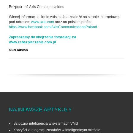
Bezpośr. inf. Axis Communications
Więcej informacji o firmie Axis można znaleźć na stronie internetowej
pod adresem
www.axis.com
oraz na polskim profilu
https://www.facebook.com/AxisCommunicationsPoland
.
Zapraszamy do obejrzenia fotorelacji na
www.zabezpieczenia.com.pl
.
4329 odsłon
NAJNOWSZE ARTYKUŁY
Sztuczna inteligencja w systemach VMS
Korzyści z integracji zasobów w inteligentnym mieście