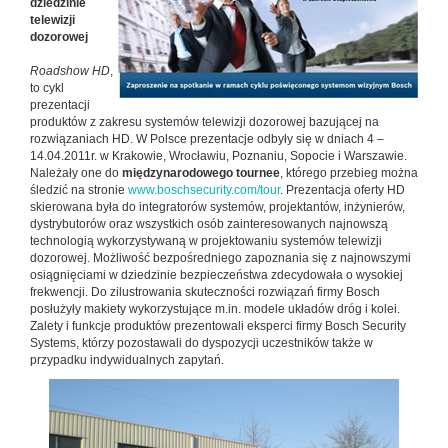
dziedzinie
telewizji
dozorowej
Roadshow HD
,
to cykl
prezentacji
produktów z zakresu systemów telewizji dozorowej bazującej na
rozwiązaniach HD. W Polsce prezentacje odbyły się w dniach 4 –
14.04.2011r. w Krakowie, Wrocławiu, Poznaniu, Sopocie i Warszawie.
Należały one do
międzynarodowego tournee
, którego przebieg można
śledzić na stronie
www.boschsecurity.com/tour
. Prezentacja oferty HD
skierowana była do integratorów systemów, projektantów, inżynierów,
dystrybutorów oraz wszystkich osób zainteresowanych najnowszą
technologią wykorzystywaną w projektowaniu systemów telewizji
dozorowej. Możliwość bezpośredniego zapoznania się z najnowszymi
osiągnięciami w dziedzinie bezpieczeństwa zdecydowała o wysokiej
frekwencji. Do zilustrowania skuteczności rozwiązań firmy Bosch
posłużyły makiety wykorzystujące m.in. modele układów dróg i kolei.
Zalety i funkcje produktów prezentowali eksperci firmy Bosch Security
Systems, którzy pozostawali do dyspozycji uczestników także w
przypadku indywidualnych zapytań.