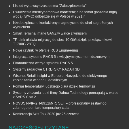
List od wydawcy czasopisma "Zabezpieczenia"
Dwudziesta międzynarodowa konferencja na temat gaszenia mgłą
wodą (IWMC) odbędzie się w Polsce w 2021 r.
Iskrobezpieczne kontaktrony magnetyczne do stref zagrożonych
wybuchem
Smart Terminal marki GANZ w walce z wirusem
TP-Link ułatwia migrację do sieci 10 Gb/s dzięki przełącznikowi
T1700G‑28TQ
Nowe czytniki w ofercie RCS Engineering
Integracja systemu RACS 5 z wizyjnym systemem dozorowym
Ekonomiczna wersja systemu RACS 5
Systemy radarowe CTRL+SKY RADAR 3D
Wisenet Retail Insight w Europie. Narzędzie do efektywnego
zarządzania w handlu detalicznym
Pomiar temperatury ludzkiego ciała dzięki termowizji
Systemy zliczania ludzi firmy Dahua Technology pomagają w walce
z SARS-CoV-2
NOVUS NVIP-2H-8912M/TS SET – profesjonalny zestaw do
zdalnego pomiaru temperatury ciała
Konferencja Axis Talk 2020 już 25 czerwca
NAJCZĘŚCIEJ CZYTANE