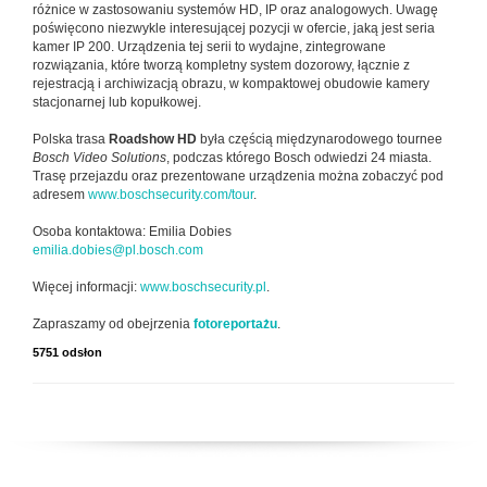
różnice w zastosowaniu systemów HD, IP oraz analogowych. Uwagę
poświęcono niezwykle interesującej pozycji w ofercie, jaką jest seria
kamer IP 200. Urządzenia tej serii to wydajne, zintegrowane
rozwiązania, które tworzą kompletny system dozorowy, łącznie z
rejestracją i archiwizacją obrazu, w kompaktowej obudowie kamery
stacjonarnej lub kopułkowej.
Polska trasa
Roadshow HD
była częścią międzynarodowego tournee
Bosch Video Solutions
, podczas którego Bosch odwiedzi 24 miasta.
Trasę przejazdu oraz prezentowane urządzenia można zobaczyć pod
adresem
www.boschsecurity.com/tour
.
Osoba kontaktowa: Emilia Dobies
emilia.dobies@pl.bosch.com
Więcej informacji:
www.boschsecurity.pl
.
Zapraszamy od obejrzenia
fotoreportażu
.
5751 odsłon