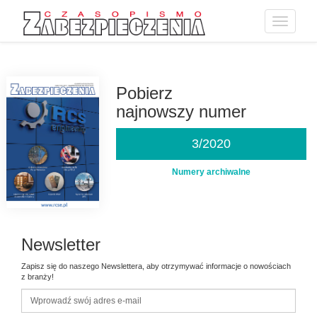
Toggle
navigatio
Przejdź
do
treści
Pobierz
najnowszy numer
3/2020
Numery archiwalne
Newsletter
Zapisz się do naszego Newslettera, aby otrzymywać informacje o nowościach
z branży!