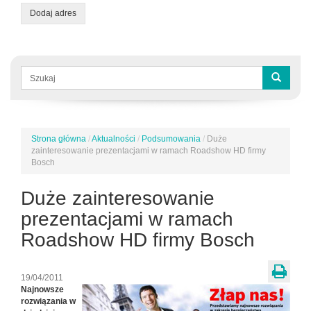
Dodaj adres
Formularz
wyszukiwania
Szukaj
Strona główna
/
Aktualności
/
Podsumowania
/
Duże
Jesteś
zainteresowanie prezentacjami w ramach Roadshow HD firmy
tutaj
Bosch
Duże zainteresowanie
prezentacjami w ramach
Roadshow HD firmy Bosch
19/04/2011
Najnowsze
rozwiązania w