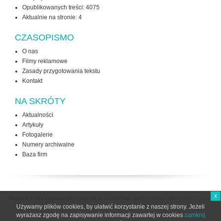
Opublikowanych treści: 4075
Aktualnie na stronie:
4
CZASOPISMO
O nas
Filmy reklamowe
Zasady przygotowania tekstu
Kontakt
NA SKRÓTY
Aktualności
Artykuły
Fotogalerie
Numery archiwalne
Baza firm
x
Wszelkie prawa zastrzeżone. Kopiowanie tekstów bez zgody redakcji zabronione /
Zasady
użytkowania strony
Używamy plików cookies, by ułatwić korzystanie z naszej strony. Jeżeli
wyrażasz zgodę na zapisywanie informacji zawartej w cookies
zamknij