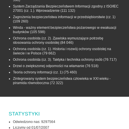
590)
System Zarządzania Bezpieczeństwem Informacji zgodny z ISO/IEC
27001 (cz. 1.). Wprowadzenie
(111 132)
Zagrożenia bezpieczeństwa informacji w przedsiębiorstwie (cz. 1)
(109 260)
Winda - ważny element bezpieczeństwa pożarowego w ewakuacji
budynków
(105 598)
Ochrona osobista (cz. 2). Zjawiska wymuszające potrzebę
stosowania ochrony osobistej
(84 046)
Ochrona osobista (cz. 1). Historia i rozwój ochrony osobistej na
świecie i w Polsce
(79 662)
Ochrona osobista (cz. 3). Taktyka i technika ochrony osób
(76 717)
Drzwi o zwiększonej odporności na włamanie
(76 518)
Teoria ochrony informacji (cz. 1)
(75 460)
Zintegrowany system bezpieczeństwa człowieka w XXI wieku -
piramida równoboczna
(72 322)
STATYSTYKI
Odwiedzono nas: 9297564
Liczymy od 01/07/2007