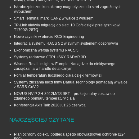
wodą (IWMC) odbędzie się w Polsce w 2021 r.
Iskrobezpieczne kontaktrony magnetyczne do stref zagrożonych
wybuchem
Smart Terminal marki GANZ w walce z wirusem
TP-Link ułatwia migrację do sieci 10 Gb/s dzięki przełącznikowi
T1700G‑28TQ
Nowe czytniki w ofercie RCS Engineering
Integracja systemu RACS 5 z wizyjnym systemem dozorowym
Ekonomiczna wersja systemu RACS 5
Systemy radarowe CTRL+SKY RADAR 3D
Wisenet Retail Insight w Europie. Narzędzie do efektywnego
zarządzania w handlu detalicznym
Pomiar temperatury ludzkiego ciała dzięki termowizji
Systemy zliczania ludzi firmy Dahua Technology pomagają w walce
z SARS-CoV-2
NOVUS NVIP-2H-8912M/TS SET – profesjonalny zestaw do
zdalnego pomiaru temperatury ciała
Konferencja Axis Talk 2020 już 25 czerwca
NAJCZĘŚCIEJ CZYTANE
Plan ochrony obiektu podlegającego obowiązkowej ochronie
(224