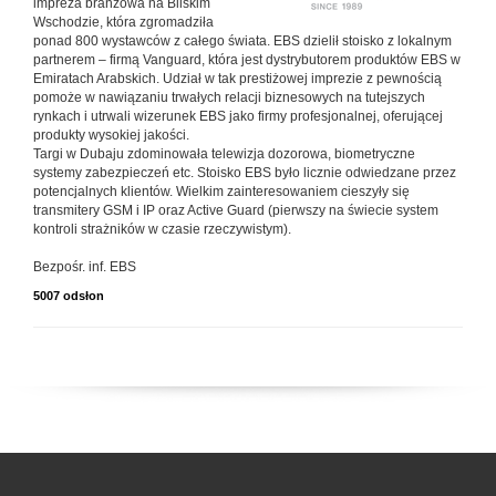
impreza branżowa na Bliskim
Wschodzie, która zgromadziła
ponad 800 wystawców z całego świata. EBS dzielił stoisko z lokalnym
partnerem – firmą Vanguard, która jest dystrybutorem produktów EBS w
Emiratach Arabskich. Udział w tak prestiżowej imprezie z pewnością
pomoże w nawiązaniu trwałych relacji biznesowych na tutejszych
rynkach i utrwali wizerunek EBS jako firmy profesjonalnej, oferującej
produkty wysokiej jakości.
Targi w Dubaju zdominowała telewizja dozorowa, biometryczne
systemy zabezpieczeń etc. Stoisko EBS było licznie odwiedzane przez
potencjalnych klientów. Wielkim zainteresowaniem cieszyły się
transmitery GSM i IP oraz Active Guard (pierwszy na świecie system
kontroli strażników w czasie rzeczywistym).
Bezpośr. inf. EBS
5007 odsłon