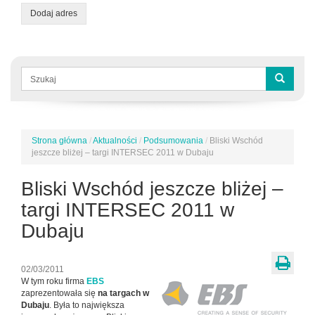
Dodaj adres
Formularz
wyszukiwania
Szukaj
Strona główna
/
Aktualności
/
Podsumowania
/
Bliski Wschód
Jesteś
jeszcze bliżej – targi INTERSEC 2011 w Dubaju
tutaj
Bliski Wschód jeszcze bliżej –
targi INTERSEC 2011 w
Dubaju
02/03/2011
W tym roku firma
EBS
zaprezentowała się
na targach w
Dubaju
. Była to największa