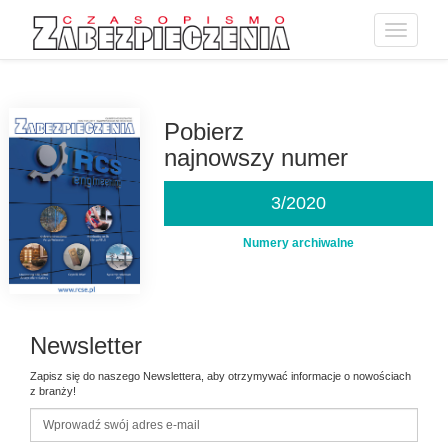
Toggle
navigatio
Przejdź
do
treści
Pobierz
najnowszy numer
3/2020
Numery archiwalne
Newsletter
Zapisz się do naszego Newslettera, aby otrzymywać informacje o nowościach
z branży!