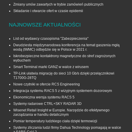
Zmiany umów zawartych w trybie zamówień publicznych
Składanie i otwarcie ofert w czasie epidemii
NAJNOWSZE AKTUALNOŚCI
List od wydawcy czasopisma "Zabezpieczenia"
Dwudziesta międzynarodowa konferencja na temat gaszenia mgłą
wodą (IWMC) odbędzie się w Polsce w 2021 r.
Iskrobezpieczne kontaktrony magnetyczne do stref zagrożonych
wybuchem
Smart Terminal marki GANZ w walce z wirusem
TP-Link ułatwia migrację do sieci 10 Gb/s dzięki przełącznikowi
T1700G‑28TQ
Nowe czytniki w ofercie RCS Engineering
Integracja systemu RACS 5 z wizyjnym systemem dozorowym
Ekonomiczna wersja systemu RACS 5
Systemy radarowe CTRL+SKY RADAR 3D
Wisenet Retail Insight w Europie. Narzędzie do efektywnego
zarządzania w handlu detalicznym
Pomiar temperatury ludzkiego ciała dzięki termowizji
Systemy zliczania ludzi firmy Dahua Technology pomagają w walce
z SARS-CoV-2