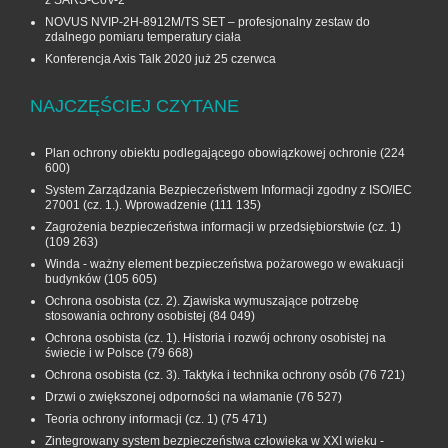
NOVUS NVIP-2H-8912M/TS SET – profesjonalny zestaw do
zdalnego pomiaru temperatury ciała
Konferencja Axis Talk 2020 już 25 czerwca
NAJCZĘŚCIEJ CZYTANE
Plan ochrony obiektu podlegającego obowiązkowej ochronie
(224
600)
System Zarządzania Bezpieczeństwem Informacji zgodny z ISO/IEC
27001 (cz. 1.). Wprowadzenie
(111 135)
Zagrożenia bezpieczeństwa informacji w przedsiębiorstwie (cz. 1)
(109 263)
Winda - ważny element bezpieczeństwa pożarowego w ewakuacji
budynków
(105 605)
Ochrona osobista (cz. 2). Zjawiska wymuszające potrzebę
stosowania ochrony osobistej
(84 049)
Ochrona osobista (cz. 1). Historia i rozwój ochrony osobistej na
świecie i w Polsce
(79 668)
Ochrona osobista (cz. 3). Taktyka i technika ochrony osób
(76 721)
Drzwi o zwiększonej odporności na włamanie
(76 527)
Teoria ochrony informacji (cz. 1)
(75 471)
Zintegrowany system bezpieczeństwa człowieka w XXI wieku -