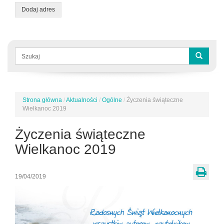
Dodaj adres
Formularz
wyszukiwania
Szukaj
Strona główna
/
Aktualności
/
Ogólne
/
Życzenia świąteczne
Jesteś
Wielkanoc 2019
tutaj
Życzenia świąteczne
Wielkanoc 2019
19/04/2019