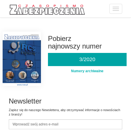
Toggle
navigatio
Przejdź
do
treści
Pobierz
najnowszy numer
3/2020
Numery archiwalne
Newsletter
Zapisz się do naszego Newslettera, aby otrzymywać informacje o nowościach
z branży!