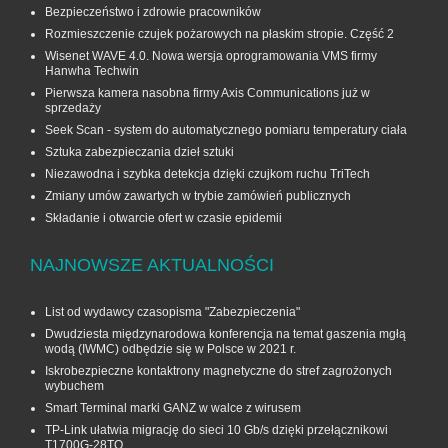
Bezpieczeństwo i zdrowie pracowników
Rozmieszczenie czujek pożarowych na płaskim stropie. Część 2
Wisenet WAVE 4.0. Nowa wersja oprogramowania VMS firmy
Hanwha Techwin
Pierwsza kamera nasobna firmy Axis Communications już w
sprzedaży
Seek Scan - system do automatycznego pomiaru temperatury ciała
Sztuka zabezpieczania dzieł sztuki
Niezawodna i szybka detekcja dzięki czujkom ruchu TriTech
Zmiany umów zawartych w trybie zamówień publicznych
Składanie i otwarcie ofert w czasie epidemii
NAJNOWSZE AKTUALNOŚCI
List od wydawcy czasopisma "Zabezpieczenia"
Dwudziesta międzynarodowa konferencja na temat gaszenia mgłą
wodą (IWMC) odbędzie się w Polsce w 2021 r.
Iskrobezpieczne kontaktrony magnetyczne do stref zagrożonych
wybuchem
Smart Terminal marki GANZ w walce z wirusem
TP-Link ułatwia migrację do sieci 10 Gb/s dzięki przełącznikowi
T1700G‑28TQ