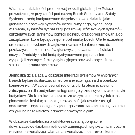
W ramach działalności produktowej w skali globalnej i w Polsce –
prowadzonej w przyszłości pod nazwą Bosch Security and Safety
Systems – będą kontynuowane dotychczasowe działania jako
globalnego dostawcy systemów dozoru wizyjnego, sygnalizacji
włamania, systemów sygnalizacji pożarowej, dźwiękowych systemów
ostrzegawczych, systemów kontroli dostępu oraz oprogramowania do
zarządzania, które będą dostępne pod marką Bosch. Ofertę uzupełnią
profesjonalne systemy dźwiękowe i systemy konferencyjne do
przekazywania komunikatów głosowych, odtwarzania dźwięku i
muzyki. Produkty nadal będą dystrybuowane poprzez sieć
wyspecjalizowanych firm dystrybucyjnych oraz wybranych firm o
statusie integratora systemów.
Jednostka działająca w obszarze integracji systemów w wybranych
krajach będzie dostarczać zintegrowane rozwiązania dla obiektów
komercyjnych. W zależności od regionu, oferta obejmie systemy
zabezpieczeń dla budynków, usługi energetyczne i systemy automatyki
budynków. Dla klientów oznacza to, że wszystkie elementy, takie jak
planowanie, instalacja i obsługa rozwiązań, jak również usługi
dodatkowe – będą dostępne z jednego źródła. Krok ten nie będzie miał
wpływu na nazewnictwo jednostek prawnych dywizji.
W obszarze działalności produktowej zostaną połączone
dotychczasowe działania jednostek zajmujących się systemami dozoru
wizyjnego, sygnalizacji włamania, sygnalizacji pożarowej i kontroli