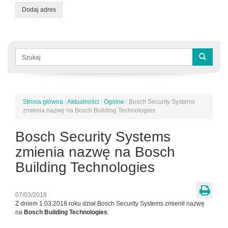
Dodaj adres
Formularz
wyszukiwania
Szukaj
Strona główna
/
Aktualności
/
Ogólne
/
Bosch Security Systems
Jesteś
zmienia nazwę na Bosch Building Technologies
tutaj
Bosch Security Systems
zmienia nazwę na Bosch
Building Technologies
07/03/2018
Z dniem 1.03.2018 roku dział Bosch Security Systems zmienił nazwę
na
Bosch Building Technologies
.