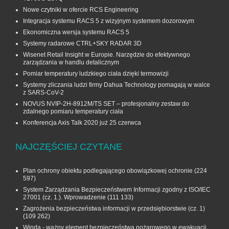
Nowe czytniki w ofercie RCS Engineering
Integracja systemu RACS 5 z wizyjnym systemem dozorowym
Ekonomiczna wersja systemu RACS 5
Systemy radarowe CTRL+SKY RADAR 3D
Wisenet Retail Insight w Europie. Narzędzie do efektywnego
zarządzania w handlu detalicznym
Pomiar temperatury ludzkiego ciała dzięki termowizji
Systemy zliczania ludzi firmy Dahua Technology pomagają w walce
z SARS-CoV-2
NOVUS NVIP-2H-8912M/TS SET – profesjonalny zestaw do
zdalnego pomiaru temperatury ciała
Konferencja Axis Talk 2020 już 25 czerwca
NAJCZĘŚCIEJ CZYTANE
Plan ochrony obiektu podlegającego obowiązkowej ochronie
(224
597)
System Zarządzania Bezpieczeństwem Informacji zgodny z ISO/IEC
27001 (cz. 1.). Wprowadzenie
(111 133)
Zagrożenia bezpieczeństwa informacji w przedsiębiorstwie (cz. 1)
(109 262)
Winda - ważny element bezpieczeństwa pożarowego w ewakuacji