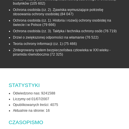
budynków
(105 602)
Ochrona osobista (cz. 2). Zjawiska wymuszające potrzebę
stosowania ochrony osobistej
(84 047)
Ochrona osobista (cz. 1). Historia i rozwój ochrony osobistej na
świecie i w Polsce
(79 666)
Ochrona osobista (cz. 3). Taktyka i technika ochrony osób
(76 719)
Drzwi o zwiększonej odporności na włamanie
(76 522)
Teoria ochrony informacji (cz. 1)
(75 466)
Zintegrowany system bezpieczeństwa człowieka w XXI wieku -
piramida równoboczna
(72 325)
STATYSTYKI
Odwiedzono nas: 9241588
Liczymy od 01/07/2007
Opublikowanych treści: 4075
Aktualnie na stronie:
16
CZASOPISMO