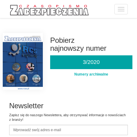
Toggle
navigatio
Przejdź
do
treści
Pobierz
najnowszy numer
3/2020
Numery archiwalne
Newsletter
Zapisz się do naszego Newslettera, aby otrzymywać informacje o nowościach
z branży!