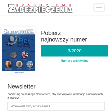
Toggle
navigatio
Przejdź
do
treści
Pobierz
najnowszy numer
3/2020
Numery archiwalne
Newsletter
Zapisz się do naszego Newslettera, aby otrzymywać informacje o nowościach
z branży!