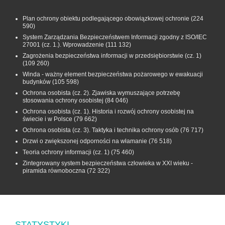
Plan ochrony obiektu podlegającego obowiązkowej ochronie
(224
590)
System Zarządzania Bezpieczeństwem Informacji zgodny z ISO/IEC
27001 (cz. 1.). Wprowadzenie
(111 132)
Zagrożenia bezpieczeństwa informacji w przedsiębiorstwie (cz. 1)
(109 260)
Winda - ważny element bezpieczeństwa pożarowego w ewakuacji
budynków
(105 598)
Ochrona osobista (cz. 2). Zjawiska wymuszające potrzebę
stosowania ochrony osobistej
(84 046)
Ochrona osobista (cz. 1). Historia i rozwój ochrony osobistej na
świecie i w Polsce
(79 662)
Ochrona osobista (cz. 3). Taktyka i technika ochrony osób
(76 717)
Drzwi o zwiększonej odporności na włamanie
(76 518)
Teoria ochrony informacji (cz. 1)
(75 460)
Zintegrowany system bezpieczeństwa człowieka w XXI wieku -
piramida równoboczna
(72 322)
STATYSTYKI