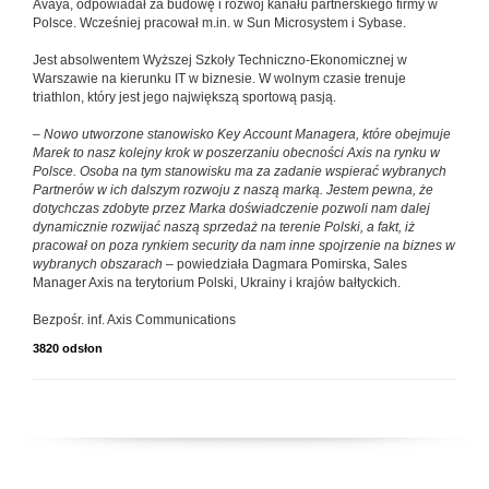
Avaya, odpowiadał za budowę i rozwój kanału partnerskiego firmy w
Polsce. Wcześniej pracował m.in. w Sun Microsystem i Sybase.
Jest absolwentem Wyższej Szkoły Techniczno-Ekonomicznej w
Warszawie na kierunku IT w biznesie. W wolnym czasie trenuje
triathlon, który jest jego największą sportową pasją.
–
Nowo utworzone stanowisko Key Account Managera, które obejmuje
Marek to nasz kolejny krok w poszerzaniu obecności Axis na rynku w
Polsce. Osoba na tym stanowisku ma za zadanie wspierać wybranych
Partnerów w ich dalszym rozwoju z naszą marką. Jestem pewna, że
dotychczas zdobyte przez Marka doświadczenie pozwoli nam dalej
dynamicznie rozwijać naszą sprzedaż na terenie Polski, a fakt, iż
pracował on poza rynkiem security da nam inne spojrzenie na biznes w
wybranych obszarach
– powiedziała Dagmara Pomirska, Sales
Manager Axis na terytorium Polski, Ukrainy i krajów bałtyckich.
Bezpośr. inf. Axis Communications
3820 odsłon