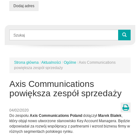
Dodaj adres
Formularz
wyszukiwania
Szukaj
Strona główna
/
Aktualności
/
Ogólne
/
Axis Communications
Jesteś
powiększa zespół sprzedaży
tutaj
Axis Communications
powiększa zespół sprzedaży
04/02/2020
Do zespołu
Axis Communications Poland
dołączył
Marek Białek
,
który objął nowo utworzone stanowisko Key Account Managera. Będzie
odpowiadał za rozwój współpracy z partnerami i wzrost biznesu firmy w
różnych segmentach polskiego rynku.