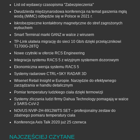
List od wydawcy czasopisma "Zabezpieczenia"
Dwudziesta międzynarodowa konferencja na temat gaszenia mgłą
wodą (IWMC) odbędzie się w Polsce w 2021 r.
Iskrobezpieczne kontaktrony magnetyczne do stref zagrożonych
wybuchem
Smart Terminal marki GANZ w walce z wirusem
TP-Link ułatwia migrację do sieci 10 Gb/s dzięki przełącznikowi
T1700G‑28TQ
Nowe czytniki w ofercie RCS Engineering
Integracja systemu RACS 5 z wizyjnym systemem dozorowym
Ekonomiczna wersja systemu RACS 5
Systemy radarowe CTRL+SKY RADAR 3D
Wisenet Retail Insight w Europie. Narzędzie do efektywnego
zarządzania w handlu detalicznym
Pomiar temperatury ludzkiego ciała dzięki termowizji
Systemy zliczania ludzi firmy Dahua Technology pomagają w walce
z SARS-CoV-2
NOVUS NVIP-2H-8912M/TS SET – profesjonalny zestaw do
zdalnego pomiaru temperatury ciała
Konferencja Axis Talk 2020 już 25 czerwca
NAJCZĘŚCIEJ CZYTANE