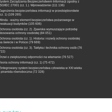
System Zarządzania Bezpieczeństwem Informacji zgodny z
ISO/IEC 27001 (cz. 1.). Wprowadzenie
(111 136)
Zagrożenia bezpieczeństwa informacji w przedsiębiorstwie
(cz. 1)
(109 265)
Winda - ważny element bezpieczeństwa pożarowego w
ewakuacji budynków
(105 606)
Ochrona osobista (cz. 2). Zjawiska wymuszające potrzebę
stosowania ochrony osobistej
(84 051)
Ochrona osobista (cz. 1). Historia i rozwój ochrony osobistej
na świecie i w Polsce
(79 669)
Ochrona osobista (cz. 3). Taktyka i technika ochrony osób
(76
722)
Drzwi o zwiększonej odporności na włamanie
(76 527)
Teoria ochrony informacji (cz. 1)
(75 472)
Zintegrowany system bezpieczeństwa człowieka w XXI wieku
- piramida równoboczna
(72 328)