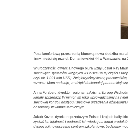
Poza komfortową przestrzenią biurową, nowa siedziba ma tak
firmy mieści się przy ul. Domaniewskiej 44 w Warszawie, na 
W uroczystości otwarcia nowego biura wziął udział Ray Maur
sieciowych systemów wizyjnych w Polsce i w tej części Europ
czyli ok. 1 091 mln USD). Zwiększyliśmy liczbę pracowników,
wzrostu. Mam nadzieję, że dzięki doskonałej partnerskiej 
Anna Forsberg, dyrektor regionalna Axis na Europę Wschodn
kanały sprzedaży. W minionym roku wprowadziliśmy na rynek
sieciowej kontroli dostępu i sieciowe urządzenia dźwiękowe
obserwacji w widmie termicznym.
Jakub Kozak, dyrektor sprzedaży w Polsce i krajach bałtyckic
zyskać ich lojalność i podnosić ich wiedzę na temat produk
dyspozycji nowoczesne centrum szkoleniowe, będziemy mogli 