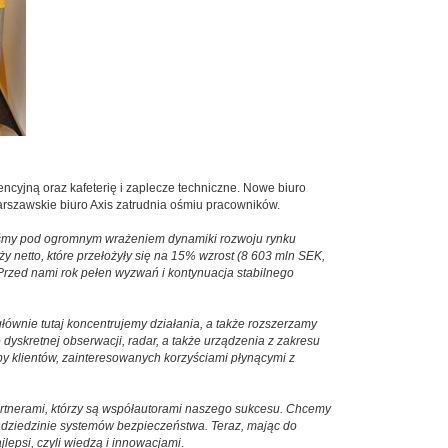
ncyjną oraz kafeterię i zaplecze techniczne. Nowe biuro
arszawskie biuro Axis zatrudnia ośmiu pracowników.
śmy pod ogromnym wrażeniem dynamiki rozwoju rynku
y netto, które przełożyły się na 15% wzrost (8 603 mln SEK,
. Przed nami rok pełen wyzwań i kontynuacja stabilnego
łównie tutaj koncentrujemy działania, a także rozszerzamy
skretnej obserwacji, radar, a także urządzenia z zakresu
y klientów, zainteresowanych korzyściami płynącymi z
rtnerami, którzy są współautorami naszego sukcesu. Chcemy
w dziedzinie systemów bezpieczeństwa. Teraz, mając do
epsi, czyli wiedzą i innowacjami
.