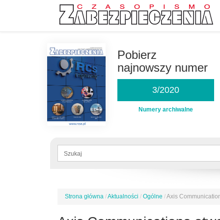
Przejdź
do
Pobierz
treści
najnowszy numer
3/2020
Numery archiwalne
Formularz
wyszukiwania
Szukaj
Strona główna
/
Aktualności
/
Ogólne
/
Axis Communication
Jesteś
tutaj