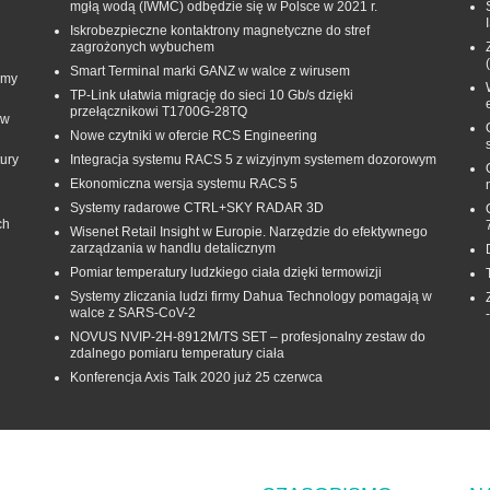
mgłą wodą (IWMC) odbędzie się w Polsce w 2021 r.
Iskrobezpieczne kontaktrony magnetyczne do stref
zagrożonych wybuchem
Smart Terminal marki GANZ w walce z wirusem
rmy
TP-Link ułatwia migrację do sieci 10 Gb/s dzięki
przełącznikowi T1700G‑28TQ
 w
Nowe czytniki w ofercie RCS Engineering
ury
Integracja systemu RACS 5 z wizyjnym systemem dozorowym
Ekonomiczna wersja systemu RACS 5
Systemy radarowe CTRL+SKY RADAR 3D
ch
Wisenet Retail Insight w Europie. Narzędzie do efektywnego
zarządzania w handlu detalicznym
Pomiar temperatury ludzkiego ciała dzięki termowizji
Systemy zliczania ludzi firmy Dahua Technology pomagają w
walce z SARS-CoV-2
NOVUS NVIP-2H-8912M/TS SET – profesjonalny zestaw do
zdalnego pomiaru temperatury ciała
Konferencja Axis Talk 2020 już 25 czerwca