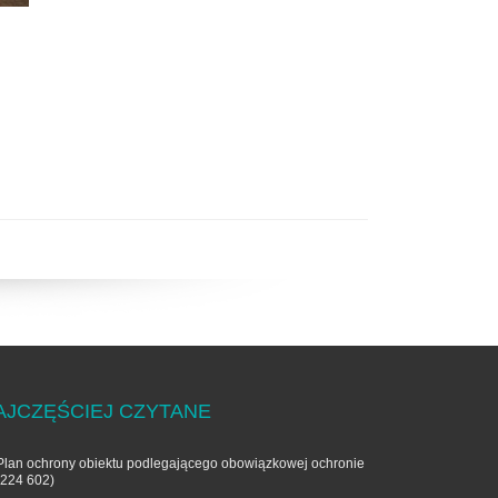
AJCZĘŚCIEJ CZYTANE
Plan ochrony obiektu podlegającego obowiązkowej ochronie
(224 602)