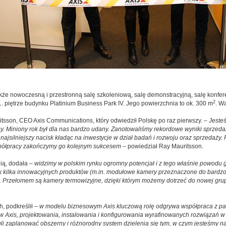
że nowoczesną i przestronną salę szkoleniową, salę demonstracyjną, salę konfere
2
1. piętrze budynku Platinium Business Park IV. Jego powierzchnia to ok. 300 m
. W
itsson, CEO Axis Communications, który odwiedził Polskę po raz pierwszy. –
Jeste
y. Miniony rok był dla nas bardzo udany. Zanotowaliśmy rekordowe wyniki sprzedaż
 najsilniejszy nacisk kładąc na inwestycje w dział badań i rozwoju oraz sprzedaży
współpracy zakończymy go kolejnym sukcesem
– powiedział Ray Mauritsson.
ią, dodała –
widzimy w polskim rynku ogromny potencjał i z tego właśnie powodu g
 kilka innowacyjnych produktów (m.in. modułowe kamery przeznaczone do bardzo dy
). Przełomem są kamery termowizyjne, dzięki którym możemy dotrzeć do nowej grup
h, podkreślił –
w modelu biznesowym Axis kluczową rolę odgrywa współpraca z pa
tów Axis, projektowania, instalowania i konfigurowania wyrafinowanych rozwiązań 
zaplanować obszerny i różnorodny system dzielenia się tym, w czym jesteśmy najl