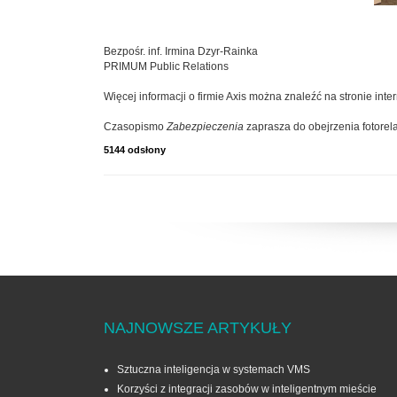
Bezpośr. inf. Irmina Dzyr-Rainka
PRIMUM Public Relations
Więcej informacji o firmie Axis można znaleźć na stronie in
Czasopismo
Zabezpieczenia
zaprasza do obejrzenia fotorela
5144 odsłony
NAJNOWSZE ARTYKUŁY
Sztuczna inteligencja w systemach VMS
Korzyści z integracji zasobów w inteligentnym mieście