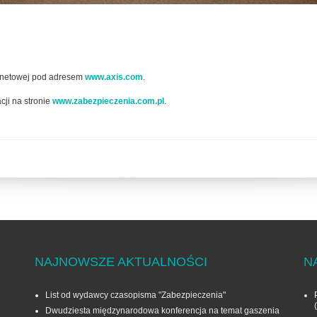
ternetowej pod adresem
www.axis.com
.
cji na stronie
www.zabezpieczenia.com.pl
.
NAJNOWSZE AKTUALNOŚCI
N
List od wydawcy czasopisma "Zabezpieczenia"
Dwudziesta międzynarodowa konferencja na temat gaszenia