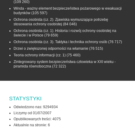
(109 260)
Winda - ważny element bezpieczeństwa pożarowego w ewakuacji
budynków
(105 597)
Ochrona osobista (cz. 2). Zjawiska wymuszające potrzebę
stosowania ochrony osobistej
(84 046)
Ochrona osobista (cz. 1). Historia i rozwój ochrony osobistej na
świecie i w Polsce
(79 659)
Ochrona osobista (cz. 3). Taktyka i technika ochrony osób
(76 717)
Drzwi o zwiększonej odporności na włamanie
(76 515)
Teoria ochrony informacji (cz. 1)
(75 460)
Zintegrowany system bezpieczeństwa człowieka w XXI wieku -
piramida równoboczna
(72 322)
STATYSTYKI
Odwiedzono nas: 9294934
Liczymy od 01/07/2007
Opublikowanych treści: 4075
Aktualnie na stronie:
6