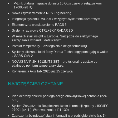
TP-Link ułatwia migrację do sieci 10 Gb/s dzięki przełącznikowi
T1700G‑28TQ
Nowe czytniki w ofercie RCS Engineering
Integracja systemu RACS 5 z wizyjnym systemem dozorowym
Ekonomiczna wersja systemu RACS 5
Systemy radarowe CTRL+SKY RADAR 3D
Wisenet Retail Insight w Europie. Narzędzie do efektywnego
zarządzania w handlu detalicznym
Pomiar temperatury ludzkiego ciała dzięki termowizji
Systemy zliczania ludzi firmy Dahua Technology pomagają w walce
z SARS-CoV-2
NOVUS NVIP-2H-8912M/TS SET – profesjonalny zestaw do
zdalnego pomiaru temperatury ciała
Konferencja Axis Talk 2020 już 25 czerwca
NAJCZĘŚCIEJ CZYTANE
Plan ochrony obiektu podlegającego obowiązkowej ochronie
(224
589)
System Zarządzania Bezpieczeństwem Informacji zgodny z ISO/IEC
27001 (cz. 1.). Wprowadzenie
(111 130)
Zagrożenia bezpieczeństwa informacji w przedsiębiorstwie (cz. 1)