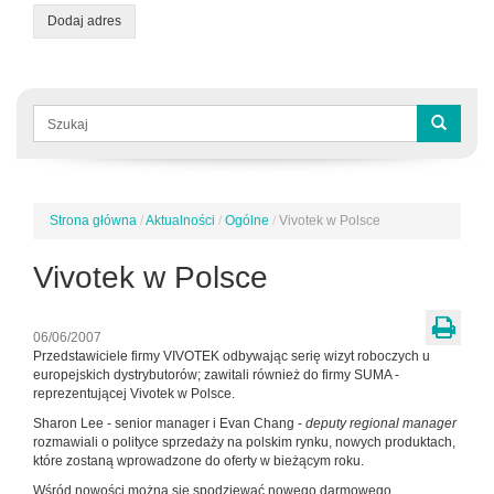
Dodaj adres
Formularz
wyszukiwania
Szukaj
Strona główna
/
Aktualności
/
Ogólne
/
Vivotek w Polsce
Jesteś
tutaj
Vivotek w Polsce
06/06/2007
Przedstawiciele firmy VIVOTEK odbywając serię wizyt roboczych u
europejskich dystrybutorów; zawitali również do firmy SUMA -
reprezentującej Vivotek w Polsce.
Sharon Lee - senior manager i Evan Chang -
deputy regional manager
rozmawiali o polityce sprzedaży na polskim rynku, nowych produktach,
które zostaną wprowadzone do oferty w bieżącym roku.
Wśród nowości można się spodziewać nowego darmowego