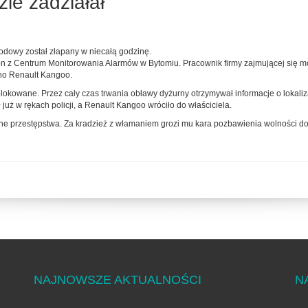
e zadziałał
hodowy został złapany w niecałą godzinę.
fon z Centrum Monitorowania Alarmów w Bytomiu. Pracownik firmy zajmującej się
ono Renault Kangoo.
blokowane. Przez cały czas trwania obławy dyżurny otrzymywał informacje o lokali
 już w rękach policji, a Renault Kangoo wróciło do właściciela.
inne przestępstwa. Za kradzież z włamaniem grozi mu kara pozbawienia wolności do 
NAJNOWSZE AKTUALNOŚCI
N