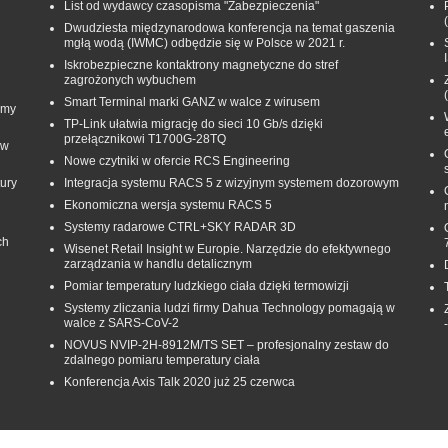
List od wydawcy czasopisma "Zabezpieczenia"
Dwudziesta międzynarodowa konferencja na temat gaszenia
mgłą wodą (IWMC) odbędzie się w Polsce w 2021 r.
Iskrobezpieczne kontaktrony magnetyczne do stref
zagrożonych wybuchem
Smart Terminal marki GANZ w walce z wirusem
rmy
TP-Link ułatwia migrację do sieci 10 Gb/s dzięki
przełącznikowi T1700G‑28TQ
 w
Nowe czytniki w ofercie RCS Engineering
ury
Integracja systemu RACS 5 z wizyjnym systemem dozorowym
Ekonomiczna wersja systemu RACS 5
Systemy radarowe CTRL+SKY RADAR 3D
ch
Wisenet Retail Insight w Europie. Narzędzie do efektywnego
zarządzania w handlu detalicznym
Pomiar temperatury ludzkiego ciała dzięki termowizji
Systemy zliczania ludzi firmy Dahua Technology pomagają w
walce z SARS-CoV-2
NOVUS NVIP-2H-8912M/TS SET – profesjonalny zestaw do
zdalnego pomiaru temperatury ciała
Konferencja Axis Talk 2020 już 25 czerwca