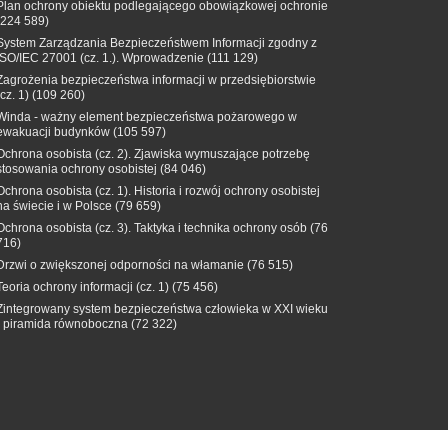
Plan ochrony obiektu podlegającego obowiązkowej ochronie
(224 589)
System Zarządzania Bezpieczeństwem Informacji zgodny z
ISO/IEC 27001 (cz. 1.). Wprowadzenie
(111 129)
Zagrożenia bezpieczeństwa informacji w przedsiębiorstwie
(cz. 1)
(109 260)
Winda - ważny element bezpieczeństwa pożarowego w
ewakuacji budynków
(105 597)
Ochrona osobista (cz. 2). Zjawiska wymuszające potrzebę
stosowania ochrony osobistej
(84 046)
Ochrona osobista (cz. 1). Historia i rozwój ochrony osobistej
na świecie i w Polsce
(79 659)
Ochrona osobista (cz. 3). Taktyka i technika ochrony osób
(76
716)
Drzwi o zwiększonej odporności na włamanie
(76 515)
Teoria ochrony informacji (cz. 1)
(75 456)
Zintegrowany system bezpieczeństwa człowieka w XXI wieku
- piramida równoboczna
(72 322)