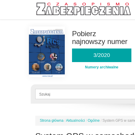
Przejdź
do
Pobierz
treści
najnowszy numer
3/2020
Numery archiwalne
Formularz
wyszukiwania
Szukaj
Strona główna
/
Aktualności
/
Ogólne
/
System GPS w samo
Jesteś
tutaj