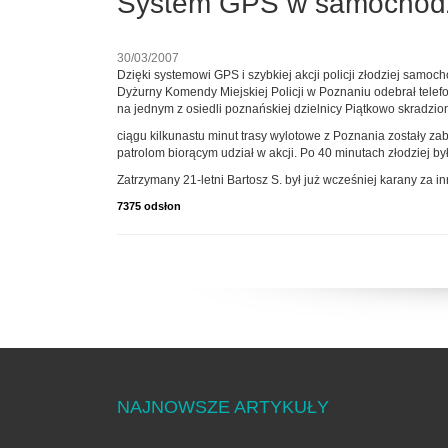
System GPS w samochodzi
30/03/2007
Dzięki systemowi GPS i szybkiej akcji policji złodziej samoc
Dyżurny Komendy Miejskiej Policji w Poznaniu odebrał tele
na jednym z osiedli poznańskiej dzielnicy Piątkowo skradzi
ciągu kilkunastu minut trasy wylotowe z Poznania zostały za
patrolom biorącym udział w akcji. Po 40 minutach złodziej był
Zatrzymany 21-letni Bartosz S. był już wcześniej karany za 
7375 odsłon
NAJNOWSZE ARTYKUŁY