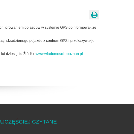
 monitorowaniem pojazdów w systemie GPS poinformował, że
zacji skradzionego pojazdu z centrum GPS i przekazywał je
lat dziesięciu.Źródło:
www.wiadomosci.epoznan.pl
AJCZĘŚCIEJ CZYTANE