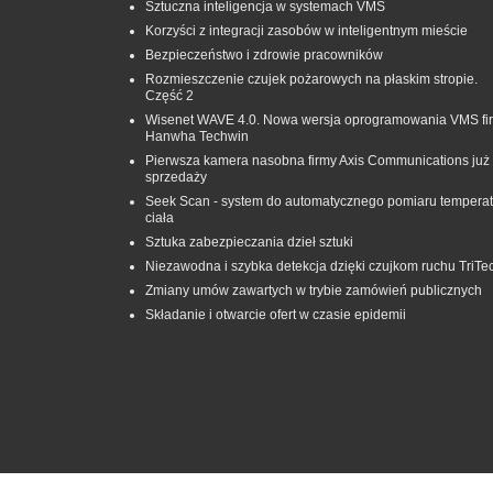
Sztuczna inteligencja w systemach VMS
Korzyści z integracji zasobów w inteligentnym mieście
Bezpieczeństwo i zdrowie pracowników
Rozmieszczenie czujek pożarowych na płaskim stropie.
Część 2
Wisenet WAVE 4.0. Nowa wersja oprogramowania VMS fi
Hanwha Techwin
Pierwsza kamera nasobna firmy Axis Communications już
sprzedaży
Seek Scan - system do automatycznego pomiaru temperat
ciała
Sztuka zabezpieczania dzieł sztuki
Niezawodna i szybka detekcja dzięki czujkom ruchu TriTe
Zmiany umów zawartych w trybie zamówień publicznych
Składanie i otwarcie ofert w czasie epidemii