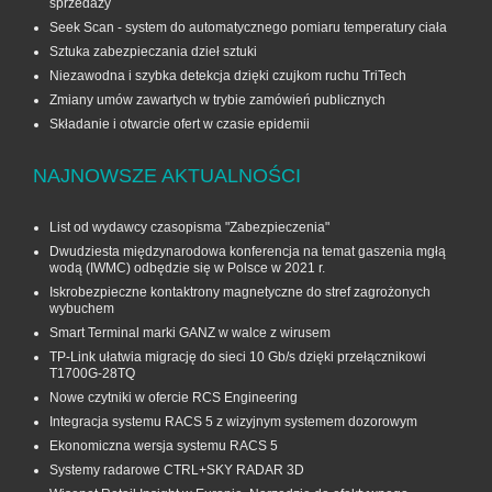
sprzedaży
Seek Scan - system do automatycznego pomiaru temperatury ciała
Sztuka zabezpieczania dzieł sztuki
Niezawodna i szybka detekcja dzięki czujkom ruchu TriTech
Zmiany umów zawartych w trybie zamówień publicznych
Składanie i otwarcie ofert w czasie epidemii
NAJNOWSZE AKTUALNOŚCI
List od wydawcy czasopisma "Zabezpieczenia"
Dwudziesta międzynarodowa konferencja na temat gaszenia mgłą
wodą (IWMC) odbędzie się w Polsce w 2021 r.
Iskrobezpieczne kontaktrony magnetyczne do stref zagrożonych
wybuchem
Smart Terminal marki GANZ w walce z wirusem
TP-Link ułatwia migrację do sieci 10 Gb/s dzięki przełącznikowi
T1700G‑28TQ
Nowe czytniki w ofercie RCS Engineering
Integracja systemu RACS 5 z wizyjnym systemem dozorowym
Ekonomiczna wersja systemu RACS 5
Systemy radarowe CTRL+SKY RADAR 3D