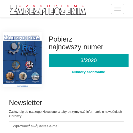
Toggle
navigatio
Przejdź
do
treści
Pobierz
najnowszy numer
3/2020
Numery archiwalne
Newsletter
Zapisz się do naszego Newslettera, aby otrzymywać informacje o nowościach
z branży!