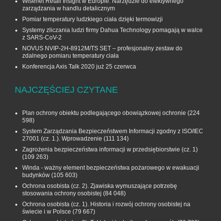
Wisenet Retail Insight w Europie. Narzędzie do efektywnego
zarządzania w handlu detalicznym
Pomiar temperatury ludzkiego ciała dzięki termowizji
Systemy zliczania ludzi firmy Dahua Technology pomagają w walce
z SARS-CoV-2
NOVUS NVIP-2H-8912M/TS SET – profesjonalny zestaw do
zdalnego pomiaru temperatury ciała
Konferencja Axis Talk 2020 już 25 czerwca
NAJCZĘŚCIEJ CZYTANE
Plan ochrony obiektu podlegającego obowiązkowej ochronie
(224
598)
System Zarządzania Bezpieczeństwem Informacji zgodny z ISO/IEC
27001 (cz. 1.). Wprowadzenie
(111 134)
Zagrożenia bezpieczeństwa informacji w przedsiębiorstwie (cz. 1)
(109 263)
Winda - ważny element bezpieczeństwa pożarowego w ewakuacji
budynków
(105 603)
Ochrona osobista (cz. 2). Zjawiska wymuszające potrzebę
stosowania ochrony osobistej
(84 048)
Ochrona osobista (cz. 1). Historia i rozwój ochrony osobistej na
świecie i w Polsce
(79 667)