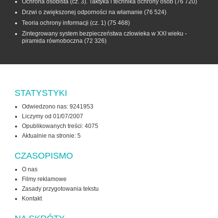
Ochrona osobista (cz. 3). Taktyka i technika ochrony osób
(76 720)
Drzwi o zwiększonej odporności na włamanie
(76 524)
Teoria ochrony informacji (cz. 1)
(75 468)
Zintegrowany system bezpieczeństwa człowieka w XXI wieku -
piramida równoboczna
(72 326)
STATYSTYKI
Odwiedzono nas: 9241953
Liczymy od 01/07/2007
Opublikowanych treści: 4075
Aktualnie na stronie:
5
CZASOPISMO
O nas
Filmy reklamowe
Zasady przygotowania tekstu
Kontakt