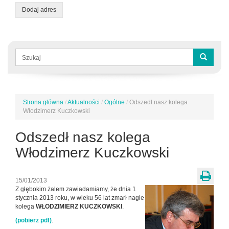
Dodaj adres
Formularz
wyszukiwania
Szukaj
Strona główna
/
Aktualności
/
Ogólne
/
Odszedł nasz kolega
Jesteś
Włodzimerz Kuczkowski
tutaj
Odszedł nasz kolega
Włodzimerz Kuczkowski
15/01/2013
Z głębokim żalem zawiadamiamy, że dnia 1
stycznia 2013 roku, w wieku 56 lat zmarł nagle
kolega
WŁODZIMIERZ KUCZKOWSKI
.
(pobierz pdf)
.