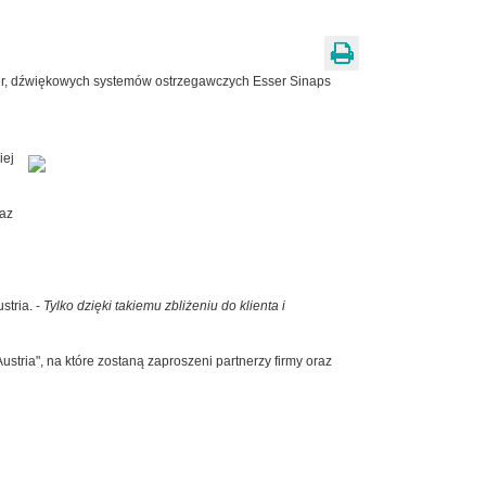
sser, dźwiękowych systemów ostrzegawczych Esser Sinaps
iej
raz
stria. -
Tylko dzięki takiemu zbliżeniu do klienta i
ustria", na które zostaną zaproszeni partnerzy firmy oraz