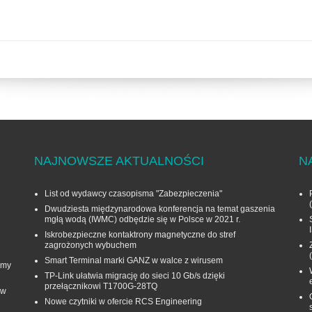
NAJNOWSZE AKTUALNOŚCI
N
List od wydawcy czasopisma "Zabezpieczenia"
Dwudziesta międzynarodowa konferencja na temat gaszenia
mgłą wodą (IWMC) odbędzie się w Polsce w 2021 r.
Iskrobezpieczne kontaktrony magnetyczne do stref
zagrożonych wybuchem
Smart Terminal marki GANZ w walce z wirusem
rmy
TP-Link ułatwia migrację do sieci 10 Gb/s dzięki
przełącznikowi T1700G‑28TQ
 w
Nowe czytniki w ofercie RCS Engineering