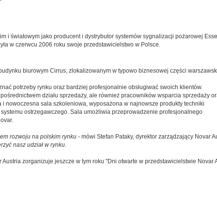
r
kim i światowym jako producent i dystrybutor systemów sygnalizacji pożarowej E
yła w czerwcu 2006 roku swoje przedstawicielstwo w Polsce.
udynku biurowym Cirrus, zlokalizowanym w typowo biznesowej części warszawsk
znać potrzeby rynku oraz bardziej profesjonalnie obsługiwać swoich klientów.
za pośrednictwem działu sprzedaży, ale również pracowników wsparcia sprzedaży o
na i nowoczesna sala szkoleniowa, wyposażona w najnowsze produkty techniki
o systemu ostrzegawczego. Sala umożliwia przeprowadzenie profesjonalnego
ovar.
iem rozwoju na polskim rynku
- mówi Stefan Pataky, dyrektor zarządzający Novar Au
zyć nasz udział w rynku.
 Austria zorganizuje jeszcze w tym roku "Dni otwarte w przedstawicielstwie Novar A