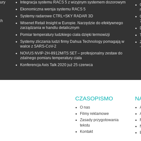
ury
Integracja systemu RACS 5 z wizyjnym systemem dozorowym
Ekonomiczna wersja systemu RACS 5
Systemy radarowe CTRL+SKY RADAR 3D
ch
Wisenet Retail Insight w Europie. Narzędzie do efektywnego
zarządzania w handlu detalicznym
Pomiar temperatury ludzkiego ciała dzięki termowizji
Systemy zliczania ludzi firmy Dahua Technology pomagają w
walce z SARS-CoV-2
NOVUS NVIP-2H-8912M/TS SET – profesjonalny zestaw do
zdalnego pomiaru temperatury ciała
Konferencja Axis Talk 2020 już 25 czerwca
CZASOPISMO
N
O nas
Filmy reklamowe
Zasady przygotowania
tekstu
Kontakt