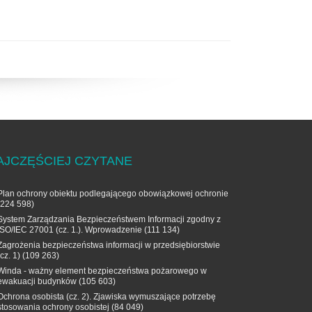
AJCZĘŚCIEJ CZYTANE
Plan ochrony obiektu podlegającego obowiązkowej ochronie
(224 598)
System Zarządzania Bezpieczeństwem Informacji zgodny z
ISO/IEC 27001 (cz. 1.). Wprowadzenie
(111 134)
Zagrożenia bezpieczeństwa informacji w przedsiębiorstwie
(cz. 1)
(109 263)
Winda - ważny element bezpieczeństwa pożarowego w
ewakuacji budynków
(105 603)
Ochrona osobista (cz. 2). Zjawiska wymuszające potrzebę
stosowania ochrony osobistej
(84 049)