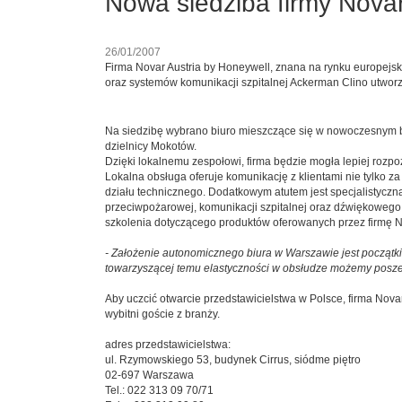
Nowa siedziba firmy Nova
26/01/2007
Firma Novar Austria by Honeywell, znana na rynku europejs
oraz systemów komunikacji szpitalnej Ackerman Clino utworz
Na siedzibę wybrano biuro mieszczące się w nowoczesnym b
dzielnicy Mokotów.
Dzięki lokalnemu zespołowi, firma będzie mogła lepiej rozpo
Lokalna obsługa oferuje komunikację z klientami nie tylko 
działu technicznego. Dodatkowym atutem jest specjalistycz
przeciwpożarowej, komunikacji szpitalnej oraz dźwiękoweg
szkolenia dotyczącego produktów oferowanych przez firmę N
- Założenie autonomicznego biura w Warszawie jest początk
towarzyszącej temu elastyczności w obsłudze możemy poszer
Aby uczcić otwarcie przedstawicielstwa w Polsce, firma Novar
wybitni goście z branży.
adres przedstawicielstwa:
ul. Rzymowskiego 53, budynek Cirrus, siódme piętro
02-697 Warszawa
Tel.: 022 313 09 70/71