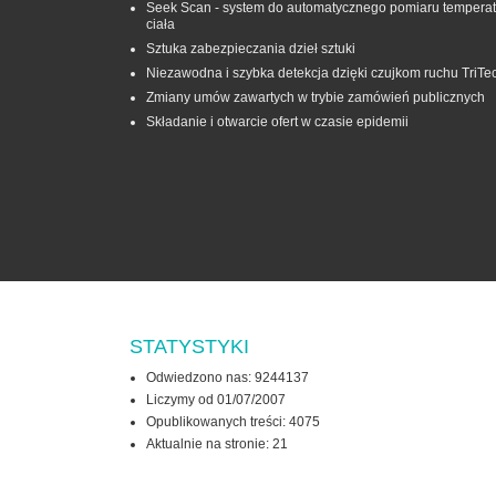
Seek Scan - system do automatycznego pomiaru temperat
ciała
Sztuka zabezpieczania dzieł sztuki
Niezawodna i szybka detekcja dzięki czujkom ruchu TriTe
Zmiany umów zawartych w trybie zamówień publicznych
Składanie i otwarcie ofert w czasie epidemii
STATYSTYKI
Odwiedzono nas: 9244137
Liczymy od 01/07/2007
Opublikowanych treści: 4075
Aktualnie na stronie:
21