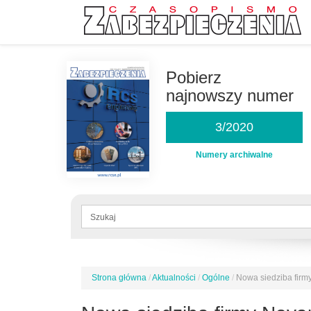
Przejdź
do
Pobierz
treści
najnowszy numer
3/2020
Numery archiwalne
Formularz
wyszukiwania
Szukaj
Strona główna
/
Aktualności
/
Ogólne
/
Nowa siedziba firm
Jesteś
tutaj