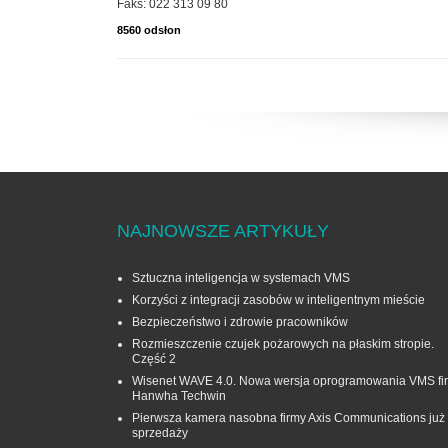
Faks: 022 313 09 80
8560 odsłon
NAJNOWSZE ARTYKUŁY
Sztuczna inteligencja w systemach VMS
Korzyści z integracji zasobów w inteligentnym mieście
Bezpieczeństwo i zdrowie pracowników
Rozmieszczenie czujek pożarowych na płaskim stropie.
Część 2
Wisenet WAVE 4.0. Nowa wersja oprogramowania VMS fi
Hanwha Techwin
Pierwsza kamera nasobna firmy Axis Communications już
sprzedaży