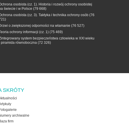
Ochrona osobista (cz. 1). Historia i rozwój ochrony osobistej
na świecie i w Polsce
(79 668)
Ochrona osobista (cz. 3). Taktyka i technika ochrony osób
(76
721)
Drzwi o zwiększonej odporności na włamanie
(76 527)
Teoria ochrony informacji (cz. 1)
(75 469)
Zintegrowany system bezpieczeństwa człowieka w XXI wieku
- piramida równoboczna
(72 326)
A SKRÓTY
Aktualności
Artykuły
Fotogalerie
Numery archiwalne
Baza firm