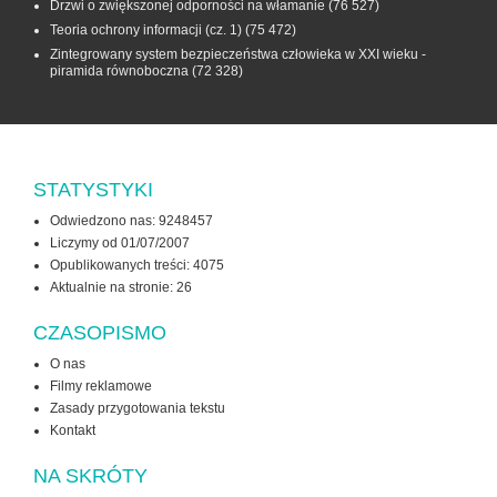
Drzwi o zwiększonej odporności na włamanie
(76 527)
Teoria ochrony informacji (cz. 1)
(75 472)
Zintegrowany system bezpieczeństwa człowieka w XXI wieku -
piramida równoboczna
(72 328)
STATYSTYKI
Odwiedzono nas: 9248457
Liczymy od 01/07/2007
Opublikowanych treści: 4075
Aktualnie na stronie:
26
CZASOPISMO
O nas
Filmy reklamowe
Zasady przygotowania tekstu
Kontakt
NA SKRÓTY