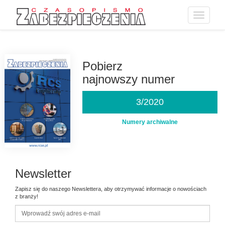
Toggle
navigatio
Przejdź
do
treści
Pobierz
najnowszy numer
3/2020
Numery archiwalne
Newsletter
Zapisz się do naszego Newslettera, aby otrzymywać informacje o nowościach
z branży!