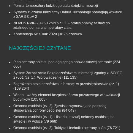
Pomiar temperatury ludzkiego ciała dzięki termowizji
Systemy zliczania ludzi firmy Dahua Technology pomagają w walce
z SARS-CoV-2
NOVUS NVIP-2H-8912M/TS SET – profesjonalny zestaw do
zdalnego pomiaru temperatury ciała
Konferencja Axis Talk 2020 już 25 czerwca
NAJCZĘŚCIEJ CZYTANE
Plan ochrony obiektu podlegającego obowiązkowej ochronie
(224
600)
System Zarządzania Bezpieczeństwem Informacji zgodny z ISO/IEC
27001 (cz. 1.). Wprowadzenie
(111 135)
Zagrożenia bezpieczeństwa informacji w przedsiębiorstwie (cz. 1)
(109 264)
Winda - ważny element bezpieczeństwa pożarowego w ewakuacji
budynków
(105 605)
Ochrona osobista (cz. 2). Zjawiska wymuszające potrzebę
stosowania ochrony osobistej
(84 049)
Ochrona osobista (cz. 1). Historia i rozwój ochrony osobistej na
świecie i w Polsce
(79 668)
Ochrona osobista (cz. 3). Taktyka i technika ochrony osób
(76 721)