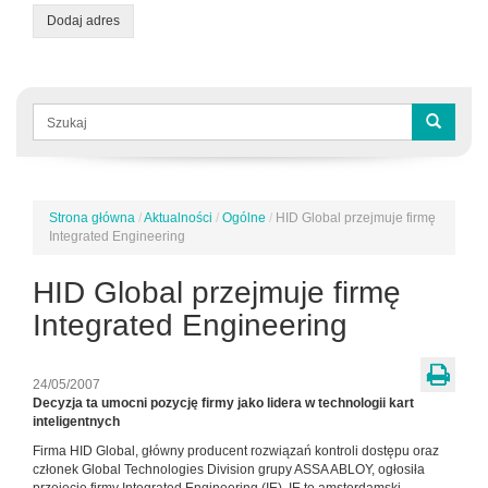
Dodaj adres
Formularz
wyszukiwania
Szukaj
Strona główna
/
Aktualności
/
Ogólne
/
HID Global przejmuje firmę
Jesteś
Integrated Engineering
tutaj
HID Global przejmuje firmę
Integrated Engineering
24/05/2007
Decyzja ta umocni pozycję firmy jako lidera w technologii kart
inteligentnych
Firma HID Global, główny producent rozwiązań kontroli dostępu oraz
członek Global Technologies Division grupy ASSA ABLOY, ogłosiła