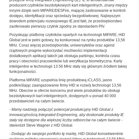
przejęcie firmy Integrated Engineering (IE). IE to amsterdamski
producent czytników bezdotykowych kart inteligentnych, znany między
innymi dzięki serii MIFARE/DESFire, mającej zastosowanie w kontroli
dostępu, identyfikacji oraz sprzedaży bezgotówkowej. Najlepszym
dowodem potencjału rozwojowego IE jest fakt, że przedsiębiorstwo
zaoferowało pierwszy czytnik zgodny ze standardem PIV.
Pozyskując platfornę czytników opartych na technologii MIFARE, HID
Global jest w pełni gotowy, by konkurować na rynku produktów 13,56
MHz. Coraz więcej przedsiębiorstw, uniwersytetów oraz agend
rządowych pragnie wykorzystać możliwości implementacji
dodatkowych aplikacji takich jak obsługa parkingu, kontrola czasu
pracy i obecności pracowników lub weryfikacja biometryczna. Karty
inteligentne w technologii 13.56 MHz stały się głównym źródłem takiej
funkcjonalności.
Platforma MIFARE uzupełnia linię produktową iCLASS, jasno
podkreślając zaangażowanie firmy HID w rozwój technologii 13,56
MHz. Obecnie w ofercie koncernu jest wiele produktów do obsługi
bezdotykowych kart inteligentnych, dostępnych u ponad 40 000
przedstawicieli na całym świecie.
- Mamy nadzieję połączyć potencjał produkcyjny HID Global z
innowacyjnością Integrated Engineering, aby doskonałe produkty IE
stały się dostępne dla większej liczby odbiorców na całym świecie
-
stwierdził Steve Wagner z HID Global.
- Dodając do swojego portfolio tę markę, HID Global konsekwentnie