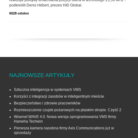
realizuje politykę umacniania pozycji lidera w technologii 13,56 MHz
-
podkreślił Denis Hébert, prezes HID Global.
6028 odsłon
NAJNOWSZE ARTYKUŁY
Sztuczna inteligencja w systemach VMS
Korzyści z integracji zasobów w inteligentnym mieście
Bezpieczeństwo i zdrowie pracowników
Rozmieszczenie czujek pożarowych na płaskim stropie. Część 2
Wisenet WAVE 4.0. Nowa wersja oprogramowania VMS firmy
Hanwha Techwin
Pierwsza kamera nasobna firmy Axis Communications już w
sprzedaży