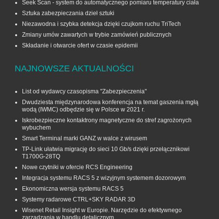
Seek Scan - system do automatycznego pomiaru temperatury ciała
Sztuka zabezpieczania dzieł sztuki
Niezawodna i szybka detekcja dzięki czujkom ruchu TriTech
Zmiany umów zawartych w trybie zamówień publicznych
Składanie i otwarcie ofert w czasie epidemii
NAJNOWSZE AKTUALNOŚCI
List od wydawcy czasopisma "Zabezpieczenia"
Dwudziesta międzynarodowa konferencja na temat gaszenia mgłą
wodą (IWMC) odbędzie się w Polsce w 2021 r.
Iskrobezpieczne kontaktrony magnetyczne do stref zagrożonych
wybuchem
Smart Terminal marki GANZ w walce z wirusem
TP-Link ułatwia migrację do sieci 10 Gb/s dzięki przełącznikowi
T1700G‑28TQ
Nowe czytniki w ofercie RCS Engineering
Integracja systemu RACS 5 z wizyjnym systemem dozorowym
Ekonomiczna wersja systemu RACS 5
Systemy radarowe CTRL+SKY RADAR 3D
Wisenet Retail Insight w Europie. Narzędzie do efektywnego
zarządzania w handlu detalicznym