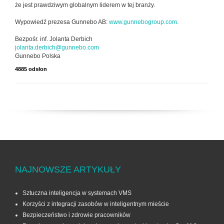
że jest prawdziwym globalnym liderem w tej branży.
Wypowiedź prezesa Gunnebo AB:
www.gunnebogroup.com
.
Bezpośr. inf. Jolanta Derbich
jolanta.derbich@gunnebo.com
Gunnebo Polska
4885 odsłon
NAJNOWSZE ARTYKUŁY
Sztuczna inteligencja w systemach VMS
Korzyści z integracji zasobów w inteligentnym mieście
Bezpieczeństwo i zdrowie pracowników