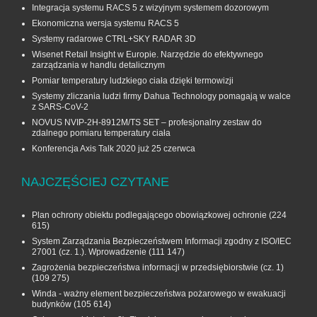
Integracja systemu RACS 5 z wizyjnym systemem dozorowym
Ekonomiczna wersja systemu RACS 5
Systemy radarowe CTRL+SKY RADAR 3D
Wisenet Retail Insight w Europie. Narzędzie do efektywnego
zarządzania w handlu detalicznym
Pomiar temperatury ludzkiego ciała dzięki termowizji
Systemy zliczania ludzi firmy Dahua Technology pomagają w walce
z SARS-CoV-2
NOVUS NVIP-2H-8912M/TS SET – profesjonalny zestaw do
zdalnego pomiaru temperatury ciała
Konferencja Axis Talk 2020 już 25 czerwca
NAJCZĘŚCIEJ CZYTANE
Plan ochrony obiektu podlegającego obowiązkowej ochronie
(224
615)
System Zarządzania Bezpieczeństwem Informacji zgodny z ISO/IEC
27001 (cz. 1.). Wprowadzenie
(111 147)
Zagrożenia bezpieczeństwa informacji w przedsiębiorstwie (cz. 1)
(109 275)
Winda - ważny element bezpieczeństwa pożarowego w ewakuacji
budynków
(105 614)