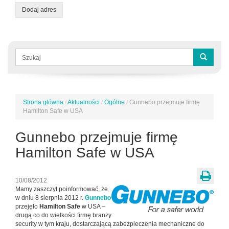
Dodaj adres
Formularz
wyszukiwania
Szukaj
Strona główna
/
Aktualności
/
Ogólne
/
Gunnebo przejmuje firmę
Jesteś
Hamilton Safe w USA
tutaj
Gunnebo przejmuje firmę
Hamilton Safe w USA
10/08/2012
Mamy zaszczyt poinformować, że
w dniu 8 sierpnia 2012 r.
Gunnebo
przejęło
Hamilton Safe
w USA –
drugą co do wielkości firmę branży
security w tym kraju, dostarczającą zabezpieczenia mechaniczne do