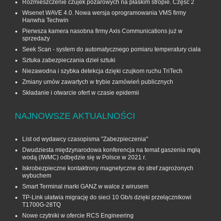
Rozmieszczenie czujek pożarowych na płaskim stropie. Część 2
Wisenet WAVE 4.0. Nowa wersja oprogramowania VMS firmy
Hanwha Techwin
Pierwsza kamera nasobna firmy Axis Communications już w
sprzedaży
Seek Scan - system do automatycznego pomiaru temperatury ciała
Sztuka zabezpieczania dzieł sztuki
Niezawodna i szybka detekcja dzięki czujkom ruchu TriTech
Zmiany umów zawartych w trybie zamówień publicznych
Składanie i otwarcie ofert w czasie epidemii
NAJNOWSZE AKTUALNOŚCI
List od wydawcy czasopisma "Zabezpieczenia"
Dwudziesta międzynarodowa konferencja na temat gaszenia mgłą
wodą (IWMC) odbędzie się w Polsce w 2021 r.
Iskrobezpieczne kontaktrony magnetyczne do stref zagrożonych
wybuchem
Smart Terminal marki GANZ w walce z wirusem
TP-Link ułatwia migrację do sieci 10 Gb/s dzięki przełącznikowi
T1700G‑28TQ
Nowe czytniki w ofercie RCS Engineering