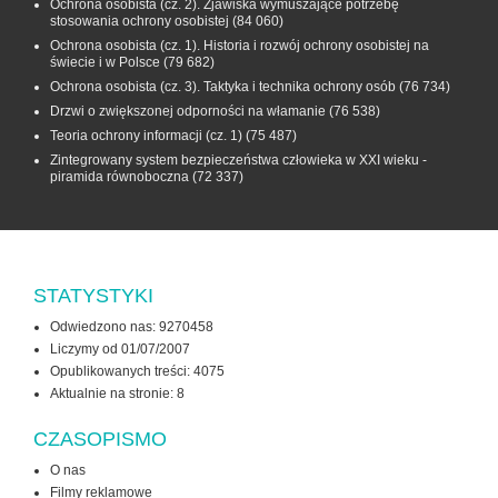
Ochrona osobista (cz. 2). Zjawiska wymuszające potrzebę
stosowania ochrony osobistej
(84 060)
Ochrona osobista (cz. 1). Historia i rozwój ochrony osobistej na
świecie i w Polsce
(79 682)
Ochrona osobista (cz. 3). Taktyka i technika ochrony osób
(76 734)
Drzwi o zwiększonej odporności na włamanie
(76 538)
Teoria ochrony informacji (cz. 1)
(75 487)
Zintegrowany system bezpieczeństwa człowieka w XXI wieku -
piramida równoboczna
(72 337)
STATYSTYKI
Odwiedzono nas: 9270458
Liczymy od 01/07/2007
Opublikowanych treści: 4075
Aktualnie na stronie:
8
CZASOPISMO
O nas
Filmy reklamowe