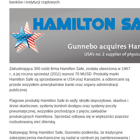
banków i instytucji rządowych.
Zatrudniająca 300 osób firma Hamilton Safe, została utworzona w 1967
r., a jej roczna sprzedaż (2011) wynosi 70 MUSD. Produkty marki
Hamilton Safe są sprzedawane w USA oraz Kanadzie, a odbiorcami są
przede wszystkim amerykańskie banki oraz organy administracji
publicznej.
Flagowe produkty Hamilton Safe to sejfy, skrytki depozytowe, skarbce i
drzwi skarbcowe, systemy kontroli dostępu oraz systemy poczty
pneumatycznej, wszystkie pochodzące z pięciu zakładów
produkcyjnych Hamiltona. Sprzedaż odbywa się w większości poprzez
rozbudowaną sieć dilerską.
Nabywając firmę Hamilton Safe, Gunnebo podkreśla, że tradycyjne
zabezpieczenia mechaniczne są nadal w centrum jej zainteresowania i