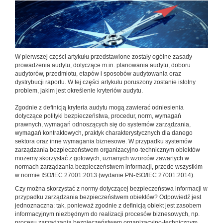
W pierwszej części artykułu przedstawione zostały ogólne zasady
prowadzenia audytu, dotyczące m.in. planowania audytu, doboru
audytorów, przedmiotu, etapów i sposobów audytowania oraz
dystrybucji raportu. W tej części artykułu poruszony zostanie istotny
problem, jakim jest określenie kryteriów audytu.
Zgodnie z definicją kryteria audytu mogą zawierać odniesienia
dotyczące polityki bezpieczeństwa, procedur, norm, wymagań
prawnych, wymagań odnoszących się do systemów zarządzania,
wymagań kontraktowych, praktyk charakterystycznych dla danego
sektora oraz inne wymagania biznesowe. W przypadku systemów
zarządzania bezpieczeństwem organizacyjno-technicznym obiektów
możemy skorzystać z gotowych, uznanych wzorców zawartych w
normach zarządzania bezpieczeństwem informacji, przede wszystkim
w normie ISO/IEC 27001:2013 (wydanie PN-ISO/IEC 27001:2014).
Czy można skorzystać z normy dotyczącej bezpieczeństwa informacji w
przypadku zarządzania bezpieczeństwem obiektów? Odpowiedź jest
jednoznaczna: tak, ponieważ zgodnie z definicją obiekt jest zasobem
informacyjnym niezbędnym do realizacji procesów biznesowych, np.
procesu zarządzania bezpieczeństwem organizacyjno-technicznym.