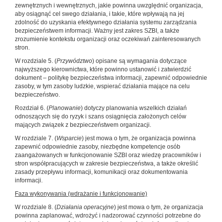
zewnętrznych i wewnętrznych, jakie powinna uwzględnić organizacja,
aby osiągnąć cel swego działania, i takie, które wpływają na jej
zdolność do uzyskania efektywnego działania systemu zarządzania
bezpieczeństwem informacji. Ważny jest zakres SZBI, a także
zrozumienie kontekstu organizacji oraz oczekiwań zainteresowanych
stron.
W rozdziale 5. (
Przywództwo
) opisane są wymagania dotyczące
najwyższego kierownictwa, które powinno ustanowić i zatwierdzić
dokument – politykę bezpieczeństwa informacji, zapewnić odpowiednie
zasoby, w tym zasoby ludzkie, wspierać działania mające na celu
bezpieczeństwo.
Rozdział 6. (
Planowanie
) dotyczy planowania wszelkich działań
odnoszących się do ryzyk i szans osiągnięcia założonych celów
mających związek z bezpieczeństwem organizacji.
W rozdziale 7. (
Wsparcie
) jest mowa o tym, że organizacja powinna
zapewnić odpowiednie zasoby, niezbędne kompetencje osób
zaangażowanych w funkcjonowanie SZBI oraz wiedzę pracowników i
stron współpracujących w zakresie bezpieczeństwa, a także określić
zasady przepływu informacji, komunikacji oraz dokumentowania
informacji.
Faza wykonywania (wdrażanie i funkcjonowanie)
W rozdziale 8. (
Działania operacyjne
) jest mowa o tym, że organizacja
powinna zaplanować, wdrożyć i nadzorować czynności potrzebne do