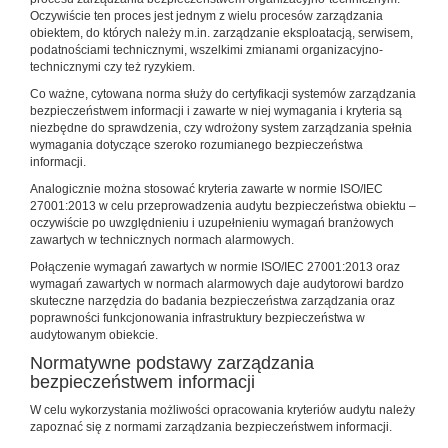
Oczywiście ten proces jest jednym z wielu procesów zarządzania
obiektem, do których należy m.in. zarządzanie eksploatacją, serwisem,
podatnościami technicznymi, wszelkimi zmianami organizacyjno-
technicznymi czy też ryzykiem.
Co ważne, cytowana norma służy do certyfikacji systemów zarządzania
bezpieczeństwem informacji i zawarte w niej wymagania i kryteria są
niezbędne do sprawdzenia, czy wdrożony system zarządzania spełnia
wymagania dotyczące szeroko rozumianego bezpieczeństwa
informacji.
Analogicznie można stosować kryteria zawarte w normie ISO/IEC
27001:2013 w celu przeprowadzenia audytu bezpieczeństwa obiektu –
oczywiście po uwzględnieniu i uzupełnieniu wymagań branżowych
zawartych w technicznych normach alarmowych.
Połączenie wymagań zawartych w normie ISO/IEC 27001:2013 oraz
wymagań zawartych w normach alarmowych daje audytorowi bardzo
skuteczne narzędzia do badania bezpieczeństwa zarządzania oraz
poprawności funkcjonowania infrastruktury bezpieczeństwa w
audytowanym obiekcie.
Normatywne podstawy zarządzania
bezpieczeństwem informacji
W celu wykorzystania możliwości opracowania kryteriów audytu należy
zapoznać się z normami zarządzania bezpieczeństwem informacji.