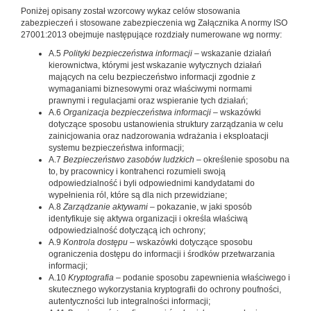
Poniżej opisany został wzorcowy wykaz celów stosowania
zabezpieczeń i stosowane zabezpieczenia wg Załącznika A normy ISO
27001:2013 obejmuje następujące rozdziały numerowane wg normy:
A.5
Polityki bezpieczeństwa informacji
– wskazanie działań
kierownictwa, którymi jest wskazanie wytycznych działań
mających na celu bezpieczeństwo informacji zgodnie z
wymaganiami biznesowymi oraz właściwymi normami
prawnymi i regulacjami oraz wspieranie tych działań;
A.6
Organizacja bezpieczeństwa informacji
– wskazówki
dotyczące sposobu ustanowienia struktury zarządzania w celu
zainicjowania oraz nadzorowania wdrażania i eksploatacji
systemu bezpieczeństwa informacji;
A.7
Bezpieczeństwo zasobów ludzkich
– określenie sposobu na
to, by pracownicy i kontrahenci rozumieli swoją
odpowiedzialność i byli odpowiednimi kandydatami do
wypełnienia ról, które są dla nich przewidziane;
A.8
Zarządzanie aktywami
– pokazanie, w jaki sposób
identyfikuje się aktywa organizacji i określa właściwą
odpowiedzialność dotyczącą ich ochrony;
A.9
Kontrola dostępu
– wskazówki dotyczące sposobu
ograniczenia dostępu do informacji i środków przetwarzania
informacji;
A.10
Kryptografia
– podanie sposobu zapewnienia właściwego i
skutecznego wykorzystania kryptografii do ochrony poufności,
autentyczności lub integralności informacji;