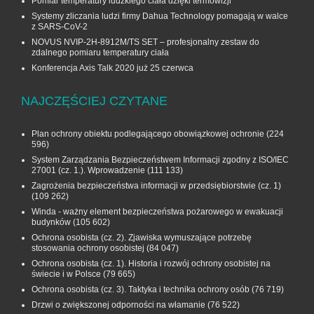
Pomiar temperatury ludzkiego ciała dzięki termowizji
Systemy zliczania ludzi firmy Dahua Technology pomagają w walce
z SARS-CoV-2
NOVUS NVIP-2H-8912M/TS SET – profesjonalny zestaw do
zdalnego pomiaru temperatury ciała
Konferencja Axis Talk 2020 już 25 czerwca
NAJCZĘŚCIEJ CZYTANE
Plan ochrony obiektu podlegającego obowiązkowej ochronie
(224
596)
System Zarządzania Bezpieczeństwem Informacji zgodny z ISO/IEC
27001 (cz. 1.). Wprowadzenie
(111 133)
Zagrożenia bezpieczeństwa informacji w przedsiębiorstwie (cz. 1)
(109 262)
Winda - ważny element bezpieczeństwa pożarowego w ewakuacji
budynków
(105 602)
Ochrona osobista (cz. 2). Zjawiska wymuszające potrzebę
stosowania ochrony osobistej
(84 047)
Ochrona osobista (cz. 1). Historia i rozwój ochrony osobistej na
świecie i w Polsce
(79 665)
Ochrona osobista (cz. 3). Taktyka i technika ochrony osób
(76 719)
Drzwi o zwiększonej odporności na włamanie
(76 522)