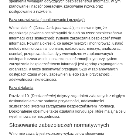
spełnienia wymagań dotyczących bezpieczeństwa informacji, w tym
planowanie i nadzór operacyjny, szacowanie ryzyka oraz
postępowanie z ryzykiem.
Faza sprawdzania (monitorowanie i przegląd)
W rozdziale 9. (
Ocena funkcjonowania
) jest mowa o tym, że
organizacja powinna ocenić wyniki działań na rzecz bezpieczeństwa
informacji oraz skuteczność systemu zarządzania bezpieczeństwem
informacji. Powinna określić, co należy mierzyć i monitorować, ustalić
metody monitorowania i pomiaru, nadzorować, mierzyć, analizować,
oceniać, przeprowadzać audyty wewnętrzne w zaplanowanych
odstępach czasu w celu dostarczenia informacji o tym, czy system
zarządzania bezpieczeństwem informacji jest zgodny z wymaganiami
organizacji, a także dokonywać przeglądu SZBI w zaplanowanych
odstępach czasu w celu zapewnienia jego stałej przydatności,
adekwatności i skuteczności.
Faza działania
Rozdział 10. (
Doskonalenie
) dotyczy zagadnień związanych z ciągłym
doskonaleniem oraz badania przydatności, adekwatności i
skuteczności systemu zarządzania bezpieczeństwem informacji.
Doskonalenie obejmuje także działania korygujące, które mają na celu
wyeliminowanie niezgodności.
Stosowanie zabezpieczeń normatywnych
W normie zawarty jest wzorcowy wykaz celów stosowania