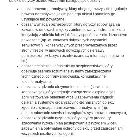
obiektu dotyczy przede wszystkim następujące obszary:
obszar prawno-normatywny, który obejmuje wszystkie regulacje
prawno-normatywne, jakim podlega obiekt i podmioty go
użytkujące lub powiązane;
obszar wymagań biznesowych, który dotyczy zobowiązania
zawarte w umowach między zainteresowanymi stronami, które
korzystają z obiektu lub w jakiś inny sposób są z nim biznesowo
powiązane (np. w umowach dotyczących czynności
serwisowych i konserwacyjnych przeprowadzanych przez
strony trzecie, w umowach dotyczących dzierżawy
pomieszczeń, w których przetwarzane są informacje niejawne
itd.);
obszar technicznej infrastruktury bezpieczeństwa, który
obejmuje szeroko rozumiane systemy zabezpieczenia
technicznego, ochrony środowiska, komunikacyjne i
teleinformatyczne;
obszar zarządzania utrzymaniem obiektu (serwisem,
konserwacją), który obejmuje zarządzanie eksploatacją i
administrowanie obiektem w celu zapewnienia ciągłości
działania systemów organizacyjno-technicznych obiektu
zgodnie z wymaganiami prawno-normatywnymi (np.
dokumentowanie serwisu i przeglądów systemów alarmowych);
obszar zarządzania ryzykiem, który dotyczy procedury
szacowania ryzyka i plan postępowania z ryzykiem w celu
zapewnienia optymalnej ochrony obiektu przed zagrożeniami
wszystkich możliwych kategorii;