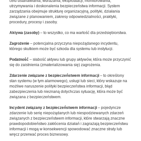
celu ustanawiania, wdrażania, eksploatacji, monitorowania,
utrzymywania i doskonalenia bezpieczeństwa informacji. System
zarządzania obejmuje strukturę organizacyjną, polityki, działania
związane z planowaniem, zakresy odpowiedzialności, praktyki,
procedury, procesy i zasoby.
Aktywa (zasoby)
– to wszystko, co ma wartość dla przedsiębiorstwa.
Zagrożenie
– potencjalna przyczyna niepożądanego incydentu,
którego skutkiem może być szkoda dla systemu lub instytucji.
Podatność
– słabość aktywu lub grupy aktywów, która może przyczynić
się do zaistnienia (zmaterializowania się) zagrożenia.
Zdarzenie związane z bezpieczeństwem informacji
– to określony
stan systemu (w tym alarmowego), usługi lub sieci, który wskazuje na
możliwe naruszenie polityki bezpieczeństwa informacji, błąd
zabezpieczenia lub nieznaną dotychczas sytuację, która może być
związana z bezpieczeństwem.
Incydent związany z bezpieczeństwem informacji
– pojedyncze
zdarzenie lub serię niepożądanych lub niespodziewanych zdarzeń
związanych z bezpieczeństwem informacji, które stwarzają znaczne
prawdopodobieństwo zakłócenia działań i zagrażają bezpieczeństwu
informacji i mogą w konsekwencji spowodować znaczne straty lub
wręcz przerwać proces biznesowy.