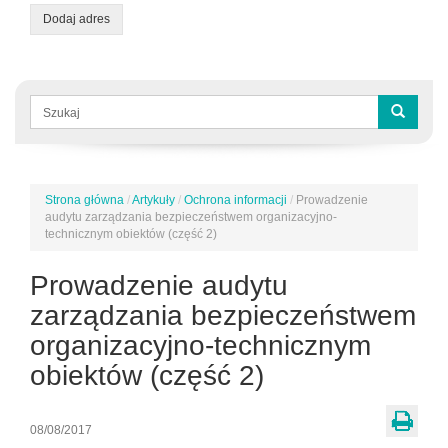
Dodaj adres
Formularz
wyszukiwania
Szukaj
Strona główna
/
Artykuły
/
Ochrona informacji
/
Prowadzenie
Jesteś
audytu zarządzania bezpieczeństwem organizacyjno-
tutaj
technicznym obiektów (część 2)
Prowadzenie audytu
zarządzania bezpieczeństwem
organizacyjno-technicznym
obiektów (część 2)
08/08/2017