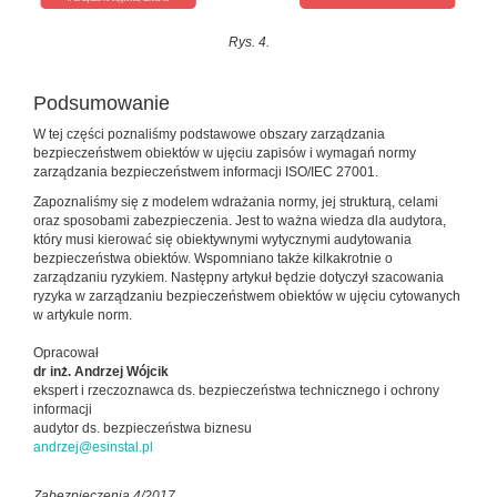
Rys. 4.
Podsumowanie
W tej części poznaliśmy podstawowe obszary zarządzania
bezpieczeństwem obiektów w ujęciu zapisów i wymagań normy
zarządzania bezpieczeństwem informacji ISO/IEC 27001.
Zapoznaliśmy się z modelem wdrażania normy, jej strukturą, celami
oraz sposobami zabezpieczenia. Jest to ważna wiedza dla audytora,
który musi kierować się obiektywnymi wytycznymi audytowania
bezpieczeństwa obiektów. Wspomniano także kilkakrotnie o
zarządzaniu ryzykiem. Następny artykuł będzie dotyczył szacowania
ryzyka w zarządzaniu bezpieczeństwem obiektów w ujęciu cytowanych
w artykule norm.
Opracował
dr inż. Andrzej Wójcik
ekspert i rzeczoznawca ds. bezpieczeństwa technicznego i ochrony
informacji
audytor ds. bezpieczeństwa biznesu
andrzej@esinstal.pl
Zabezpieczenia 4/2017