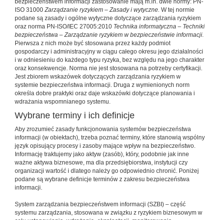
bezpieczeństwem informacji zastosowanie mają m.in. dwie normy: PN-
ISO 31000
Zarządzanie ryzykiem – Zasady i wytyczne.
W tej normie
podane są zasady i ogólne wytyczne dotyczące zarządzania ryzykiem
oraz norma PN-ISO/IEC 27005:2010
Technika informatyczna – Techniki
bezpieczeństwa
–
Zarządzanie ryzykiem w bezpieczeństwie informacji.
Pierwsza z nich może być stosowana przez każdy podmiot
gospodarczy i administracyjny w ciągu całego okresu jego działalności
i w odniesieniu do każdego typu ryzyka, bez względu na jego charakter
oraz konsekwencje. Norma nie jest stosowana na potrzeby certyfikacji.
Jest zbiorem wskazówek dotyczących zarządzania ryzykiem w
systemie bezpieczeństwa informacji. Druga z wymienionych norm
określa dobre praktyki oraz daje wskazówki dotyczące planowania i
wdrażania wspomnianego systemu.
Wybrane terminy i ich definicje
Aby zrozumieć zasady funkcjonowania systemów bezpieczeństwa
informacji (w obiektach), trzeba poznać terminy, które stanowią wspólny
język opisujący procesy i zasoby mające wpływ na bezpieczeństwo.
Informację traktujemy jako aktyw (zasób), który, podobnie jak inne
ważne aktywa biznesowe, ma dla przedsiębiorstwa, instytucji czy
organizacji wartość i dlatego należy go odpowiednio chronić. Poniżej
podane są wybrane definicje terminów z zakresu bezpieczeństwa
informacji.
System zarządzania bezpieczeństwem informacji (SZBI) – część
systemu zarządzania, stosowana w związku z ryzykiem biznesowym w