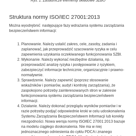
Rys. 1. Zasadnicze elementy składowe SZBO
Struktura normy ISO/IEC 27001:2013
Można wyodrębnić następujące fazy wdrażania systemu zarządzania
bezpieczeństwem informacji:
Planowanie. Należy ustalić zakres, cele, zasoby, zadania i
zaplanować, jak przeprowadzić szacowanie ryzyka w celu
zapewnienia uzyskania oczekiwanego funkcjonowania SZBI.
Wykonanie. Należy wykonać niezbędne działania, np.
przeprowadzić analizę ryzyka i postępowanie z ryzykiem,
zabezpieczyć informacje technicznie, organizacyjnie i prawno-
normatywnie.
Sprawdzenie. Należy zapewnić (poprzez stosowanie
wskaźników i pomiarów, audyt i kontrolę zarządzania), że
zaspokojono potrzeby zainteresowanych stron w zakresie
funkcjonowania systemu zarządzania bezpieczeństwem
informacji.
Działanie. Należy dokonać przeglądu wyników pomiarów i w
razie potrzeby podjąć odpowiednie kroki w celu udoskonalenia
Systemu Zarządzania Bezpieczeństwem Informacji lub korekty
niezgodności. Nowa wersja normy ISO/lEC 27001:2013 bazuje
na modelu ciągłego doskonalenia. Nie ma w niej
jednoznacznego odniesienia do cyklu PDCA i znanego