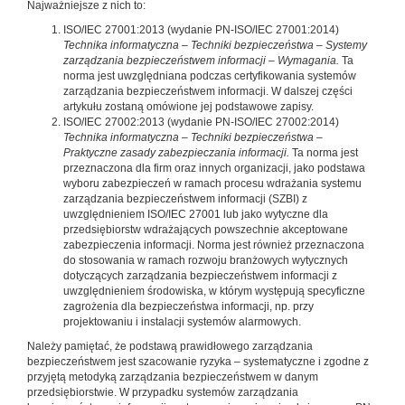
Najważniejsze z nich to:
ISO/IEC 27001:2013 (wydanie PN-ISO/IEC 27001:2014)
Technika informatyczna – Techniki bezpieczeństwa – Systemy
zarządzania bezpieczeństwem informacji – Wymagania.
Ta
norma jest uwzględniana podczas certyfikowania systemów
zarządzania bezpieczeństwem informacji. W dalszej części
artykułu zostaną omówione jej podstawowe zapisy.
ISO/IEC 27002:2013 (wydanie PN-ISO/IEC 27002:2014)
Technika informatyczna – Techniki bezpieczeństwa –
Praktyczne zasady zabezpieczania informacji.
Ta norma jest
przeznaczona dla firm oraz innych organizacji, jako podstawa
wyboru zabezpieczeń w ramach procesu wdrażania systemu
zarządzania bezpieczeństwem informacji (SZBI) z
uwzględnieniem ISO/IEC 27001 lub jako wytyczne dla
przedsiębiorstw wdrażających powszechnie akceptowane
zabezpieczenia informacji. Norma jest również przeznaczona
do stosowania w ramach rozwoju branżowych wytycznych
dotyczących zarządzania bezpieczeństwem informacji z
uwzględnieniem środowiska, w którym występują specyficzne
zagrożenia dla bezpieczeństwa informacji, np. przy
projektowaniu i instalacji systemów alarmowych.
Należy pamiętać, że podstawą prawidłowego zarządzania
bezpieczeństwem jest szacowanie ryzyka – systematyczne i zgodne z
przyjętą metodyką zarządzania bezpieczeństwem w danym
przedsiębiorstwie. W przypadku systemów zarządzania