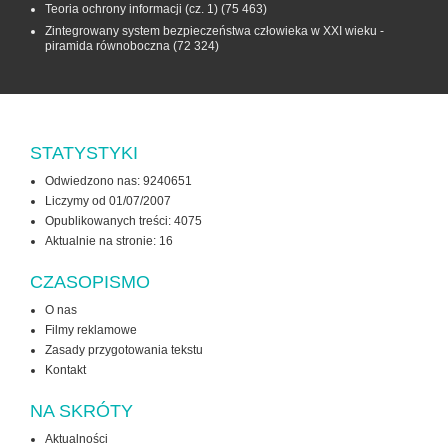
Teoria ochrony informacji (cz. 1)
(75 463)
Zintegrowany system bezpieczeństwa człowieka w XXI wieku -
piramida równoboczna
(72 324)
STATYSTYKI
Odwiedzono nas: 9240651
Liczymy od 01/07/2007
Opublikowanych treści: 4075
Aktualnie na stronie:
16
CZASOPISMO
O nas
Filmy reklamowe
Zasady przygotowania tekstu
Kontakt
NA SKRÓTY
Aktualności