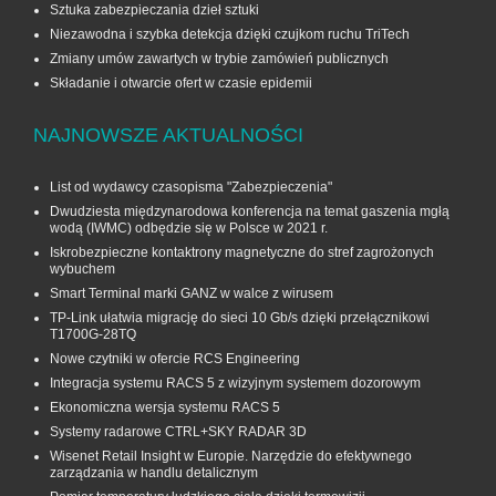
Sztuka zabezpieczania dzieł sztuki
Niezawodna i szybka detekcja dzięki czujkom ruchu TriTech
Zmiany umów zawartych w trybie zamówień publicznych
Składanie i otwarcie ofert w czasie epidemii
NAJNOWSZE AKTUALNOŚCI
List od wydawcy czasopisma "Zabezpieczenia"
Dwudziesta międzynarodowa konferencja na temat gaszenia mgłą
wodą (IWMC) odbędzie się w Polsce w 2021 r.
Iskrobezpieczne kontaktrony magnetyczne do stref zagrożonych
wybuchem
Smart Terminal marki GANZ w walce z wirusem
TP-Link ułatwia migrację do sieci 10 Gb/s dzięki przełącznikowi
T1700G‑28TQ
Nowe czytniki w ofercie RCS Engineering
Integracja systemu RACS 5 z wizyjnym systemem dozorowym
Ekonomiczna wersja systemu RACS 5
Systemy radarowe CTRL+SKY RADAR 3D
Wisenet Retail Insight w Europie. Narzędzie do efektywnego
zarządzania w handlu detalicznym