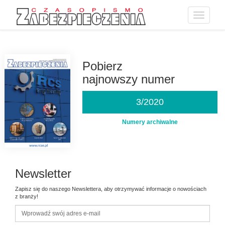
Toggle
navigatio
Przejdź
do
treści
Pobierz
najnowszy numer
3/2020
Numery archiwalne
Newsletter
Zapisz się do naszego Newslettera, aby otrzymywać informacje o nowościach
z branży!