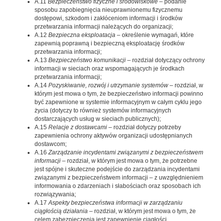
A.11
Bezpieczeństwo fizyczne i środowiskowe
– podanie
sposobu zapobiegnięcia nieuprawnionemu fizycznemu
dostępowi, szkodom i zakłóceniom informacji i środków
przetwarzania informacji należących do organizacji;
A.12
Bezpieczna eksploatacja
– określenie wymagań, które
zapewnią poprawną i bezpieczną eksploatację środków
przetwarzania informacji;
A.13
Bezpieczeństwo komunikacji
– rozdział dotyczący ochrony
informacji w sieciach oraz wspomagających je środkach
przetwarzania informacji;
A.14
Pozyskiwanie, rozwój i utrzymanie systemów
– rozdział, w
którym jest mowa o tym, że bezpieczeństwo informacji powinno
być zapewnione w systemie informacyjnym w całym cyklu jego
życia (dotyczy to również systemów informacyjnych
dostarczających usług w sieciach publicznych);
A.15
Relacje z dostawcami
– rozdział dotyczy potrzeby
zapewnienia ochrony aktywów organizacji udostępnianych
dostawcom;
A.16
Zarządzanie incydentami związanymi z bezpieczeństwem
informacji
– rozdział, w którym jest mowa o tym, że potrzebne
jest spójne i skuteczne podejście do zarządzania incydentami
związanymi z bezpieczeństwem informacji – z uwzględnieniem
informowania o zdarzeniach i słabościach oraz sposobach ich
rozwiązywania;
A.17
Aspekty bezpieczeństwa informacji w zarządzaniu
ciągłością działania
– rozdział, w którym jest mowa o tym, że
celem zabezpieczenia jest zapewnienie ciągłości