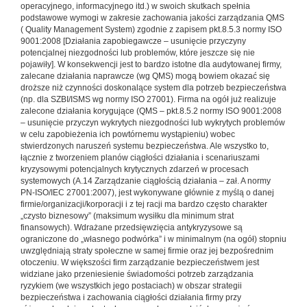
operacyjnego, informacyjnego itd.) w swoich skutkach spełnia
podstawowe wymogi w zakresie zachowania jakości zarządzania QMS
( Quality Management System) zgodnie z zapisem pkt.8.5.3 normy ISO
9001:2008 [Działania zapobiegawcze – usunięcie przyczyny
potencjalnej niezgodności lub problemów, które jeszcze się nie
pojawiły]. W konsekwencji jest to bardzo istotne dla audytowanej firmy,
zalecane działania naprawcze (wg QMS) mogą bowiem okazać się
droższe niż czynności doskonalące system dla potrzeb bezpieczeństwa
(np. dla SZBI/ISMS wg normy ISO 27001). Firma na ogół już realizuje
zalecone działania korygujące (QMS – pkt.8.5.2 normy ISO 9001:2008
– usunięcie przyczyn wykrytych niezgodności lub wykrytych problemów
w celu zapobieżenia ich powtórnemu wystąpieniu) wobec
stwierdzonych naruszeń systemu bezpieczeństwa. Ale wszystko to,
łącznie z tworzeniem planów ciągłości działania i scenariuszami
kryzysowymi potencjalnych krytycznych zdarzeń w procesach
systemowych (A.14 Zarządzanie ciągłością działania – zał. A normy
PN-ISO/IEC 27001:2007), jest wykonywane głównie z myślą o danej
firmie/organizacji/korporacji i z tej racji ma bardzo często charakter
„czysto biznesowy” (maksimum wysiłku dla minimum strat
finansowych). Wdrażane przedsięwzięcia antykryzysowe są
ograniczone do „własnego podwórka” i w minimalnym (na ogół) stopniu
uwzględniają straty społeczne w samej firmie oraz jej bezpośrednim
otoczeniu. W większości firm zarządzanie bezpieczeństwem jest
widziane jako przeniesienie świadomości potrzeb zarządzania
ryzykiem (we wszystkich jego postaciach) w obszar strategii
bezpieczeństwa i zachowania ciągłości działania firmy przy