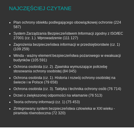
NAJCZĘŚCIEJ CZYTANE
Plan ochrony obiektu podlegającego obowiązkowej ochronie
(224
587)
System Zarządzania Bezpieczeństwem Informacji zgodny z ISO/IEC
27001 (cz. 1.). Wprowadzenie
(111 127)
Zagrożenia bezpieczeństwa informacji w przedsiębiorstwie (cz. 1)
(109 259)
Winda - ważny element bezpieczeństwa pożarowego w ewakuacji
budynków
(105 591)
Ochrona osobista (cz. 2). Zjawiska wymuszające potrzebę
stosowania ochrony osobistej
(84 045)
Ochrona osobista (cz. 1). Historia i rozwój ochrony osobistej na
świecie i w Polsce
(79 658)
Ochrona osobista (cz. 3). Taktyka i technika ochrony osób
(76 714)
Drzwi o zwiększonej odporności na włamanie
(76 513)
Teoria ochrony informacji (cz. 1)
(75 453)
Zintegrowany system bezpieczeństwa człowieka w XXI wieku -
piramida równoboczna
(72 320)