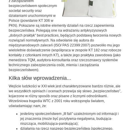
z zarządzaniem
bezpieczeństwem społecznym
societal security oraz
działaniami uruchomionymi w
Polsce (powstanie KT 306 w
PKN). Pokazane są istotne elementy działań na rzecz zapewnienia
bezpieczeństwa. Polegają one na wdrażaniu antykryzysowych
„dobrych praktyk” best practices, będących podstawą tworzenia nowych
rozwiązań normatywnych. Na odwołanie się autora do
międzynarodowych zaleceń (ISO/ PAS 22399:2007) pozwoliło mu jego
wieloletnie doświadczenie (współpraca w zespole KT 182 oraz robocze
kontakty z członkami innych KT), a także jego praktyka zawodowa (jako
menedżera TQM, audytora-konsultanta oraz rzeczoznawcy systemów
technicznego zabezpieczenia osób, mienia i zarządzania
bezpieczeństwem).
Kilka słów wprowadzenia...
Wejście ludzkości w XXI wiek jest charakteryzowane bardzo różnie, ale
we wszystkich opiniach i ocenach przewija się słowo „bezpieczeństwo”,
kojarzone w różny sposób oraz pisane z licznymi odnośnikami.
Wrześniowa tragedia WTC z 2001 roku wstrząsnęła światem,
uświadamiając nam, że:
jesteśmy społeczeństwem „III fali” uzależnionym od informacji i
jej znaczenia (może być pozytywna-negatywna, budująca-
niszcząca, mobilizująca-panikująca);
działania na rzecz naszego bezpieczeństwa (społecznego,