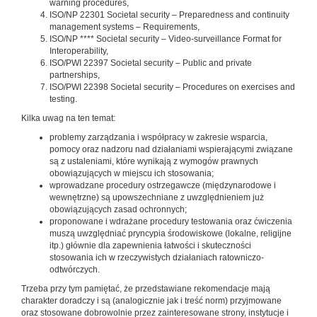
warning procedures,
ISO/NP 22301 Societal security – Preparedness and continuity
management systems – Requirements,
ISO/NP **** Societal security – Video-surveillance Format for
Interoperability,
ISO/PWI 22397 Societal security – Public and private
partnerships,
ISO/PWI 22398 Societal security – Procedures on exercises and
testing.
Kilka uwag na ten temat:
problemy zarządzania i współpracy w zakresie wsparcia,
pomocy oraz nadzoru nad działaniami wspierającymi związane
są z ustaleniami, które wynikają z wymogów prawnych
obowiązujących w miejscu ich stosowania;
wprowadzane procedury ostrzegawcze (międzynarodowe i
wewnętrzne) są upowszechniane z uwzględnieniem już
obowiązujących zasad ochronnych;
proponowane i wdrażane procedury testowania oraz ćwiczenia
muszą uwzględniać pryncypia środowiskowe (lokalne, religijne
itp.) głównie dla zapewnienia łatwości i skuteczności
stosowania ich w rzeczywistych działaniach ratowniczo-
odtwórczych.
Trzeba przy tym pamiętać, że przedstawiane rekomendacje mają
charakter doradczy i są (analogicznie jak i treść norm) przyjmowane
oraz stosowane dobrowolnie przez zainteresowane strony, instytucje i