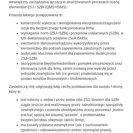
wewnętrzny zarządzania łączący w analizowanych procesach ocenę
elementów ZSJ i SZBI (QMS+ISMS).
Powody takiego postępowania to:
konieczność wykrycia i skorygowania niezgodności/zagrożeń/
ryzyk dla bezpiecznego funkcjonowania firmy;
wymaganie norm (ZSJ+SZBI) i przepisów ustawowych (SZBI), w
tym deklarowanych odrębnie (SoA ISMS);
mechanizm sterowania/nadzoru wykorzystywany przez
kierownictwo dla potrzeb zapewnienia założonych zysków;
audyt jako kluczowy element dla zapewnienia skuteczności
ZSJ+SZBI,
skorygowanie błędów/niedoróbek i pomyłek procesowych oraz
eliminacja ryzyk dla firmy, zanim zostaną one wykryte przez
jednostki zewnętrzne lub (co gorsze) zmaterializują się w
postaci kosztów finansowych i środowiskowych.
Zasadniczą rolę odgrywają tutaj cechy podstawowe dla audytu I strony,
który to:
jest robiony u siebie i przez siebie (dla ZSJ, bowiem dla SZBI
ciągle jeszcze jest realizowany przez zatrudnionego specjalistę
zewnętrznego z powodu obiektywizmu oceny, ponieważ „trudno
jest być sędzią we własnej sprawie”, a problematyka
bezpieczeństwa obejmuje całość firmy),
ma zasady ustalane wewnętrznie (ale z zachowaniem
zgodności i odpowiedzialności wobec wymogów prawa),