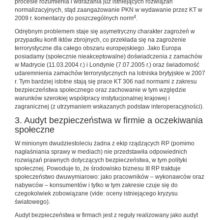
procesie rozumienia i wdrażania już istniejących rozwiązań
normalizacyjnych, stąd zaangażowanie PKN w wydawanie przez KT w
4
2009 r. komentarzy do poszczególnych norm
.
Odrębnym problemem staje się asymetryczny charakter zagrożeń w
przypadku konfl iktów zbrojnych, co przekłada się na zagrożenie
terrorystyczne dla całego obszaru europejskiego. Jako Europa
posiadamy (społecznie nieakceptowalne) doświadczenia z zamachów
w Madrycie (11.03.2004 r.) i Londynie (7.07.2005 r.) oraz świadomość
udaremnienia zamachów terrorystycznych na lotniska brytyjskie w 2007
r. Tym bardziej istotne stają się prace KT 306 nad normami z zakresu
bezpieczeństwa społecznego oraz zachowanie w tym względzie
warunków szerokiej współpracy instytucjonalnej krajowej i
zagranicznej (z utrzymaniem wskazanych podstaw interoperacyjności).
3. Audyt bezpieczeństwa w firmie a oczekiwania
społeczne
W minionym dwudziestoleciu żadna z ekip rządzących RP (pomimo
nagłaśniania sprawy w mediach) nie przedstawiła odpowiednich
rozwiązań prawnych dotyczących bezpieczeństwa, w tym polityki
społecznej. Powoduje to, że środowisko biznesu III RP traktuje
społeczeństwo dwuwymiarowo: jako pracowników – wykonawców oraz
nabywców – konsumentów i tylko w tym zakresie czuje się do
czegokolwiek zobowiązane (vide: oceny istniejącego kryzysu
światowego).
Audyt bezpieczeństwa w firmach jest z reguły realizowany jako audyt