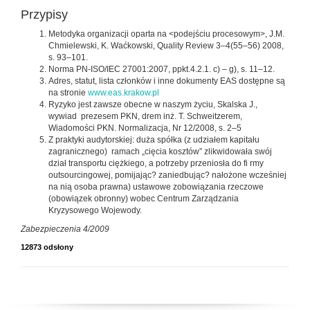
Przypisy
Metodyka organizacji oparta na <podejściu procesowym>, J.M.
Chmielewski, K. Waćkowski, Quality Review 3–4(55–56) 2008,
s. 93–101.
Norma PN-ISO/IEC 27001:2007, ppkt.4.2.1. c) – g), s. 11–12.
Adres, statut, lista członków i inne dokumenty EAS dostępne są
na stronie
www.eas.krakow.pl
Ryzyko jest zawsze obecne w naszym życiu, Skalska J.,
wywiad prezesem PKN, drem inż. T. Schweitzerem,
Wiadomości PKN. Normalizacja, Nr 12/2008, s. 2–5
Z praktyki audytorskiej: duża spółka (z udziałem kapitału
zagranicznego) ramach „cięcia kosztów” zlikwidowała swój
dział transportu ciężkiego, a potrzeby przeniosła do fi rmy
outsourcingowej, pomijając? zaniedbując? nałożone wcześniej
na nią osoba prawna) ustawowe zobowiązania rzeczowe
(obowiązek obronny) wobec Centrum Zarządzania
Kryzysowego Wojewody.
Zabezpieczenia 4/2009
12873 odsłony