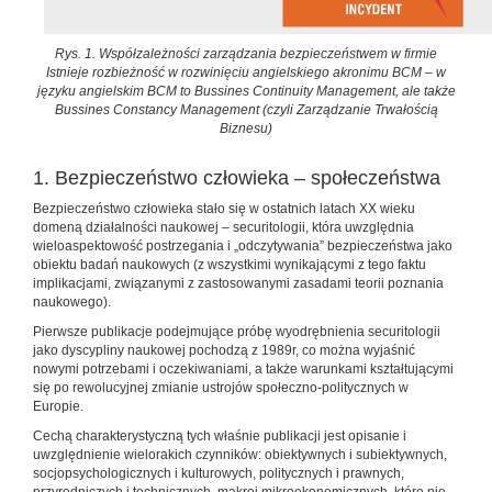
Rys. 1. Współzależności zarządzania bezpieczeństwem w firmie
Istnieje rozbieżność w rozwinięciu angielskiego akronimu BCM – w
języku angielskim BCM to Bussines Continuity Management, ale także
Bussines Constancy Management (czyli Zarządzanie Trwałością
Biznesu)
1. Bezpieczeństwo człowieka – społeczeństwa
Bezpieczeństwo człowieka stało się w ostatnich latach XX wieku
domeną działalności naukowej – securitologii, która uwzględnia
wieloaspektowość postrzegania i „odczytywania” bezpieczeństwa jako
obiektu badań naukowych (z wszystkimi wynikającymi z tego faktu
implikacjami, związanymi z zastosowanymi zasadami teorii poznania
naukowego).
Pierwsze publikacje podejmujące próbę wyodrębnienia securitologii
jako dyscypliny naukowej pochodzą z 1989r, co można wyjaśnić
nowymi potrzebami i oczekiwaniami, a także warunkami kształtującymi
się po rewolucyjnej zmianie ustrojów społeczno-politycznych w
Europie.
Cechą charakterystyczną tych właśnie publikacji jest opisanie i
uwzględnienie wielorakich czynników: obiektywnych i subiektywnych,
socjopsychologicznych i kulturowych, politycznych i prawnych,