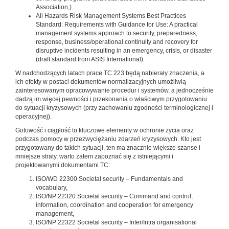
Association,)
All Hazards Risk Management Systems Best Practices
Standard: Requirements with Guidance for Use: A practical
management systems approach to security, preparedness,
response, business/operational continuity and recovery for
disruptive incidents resulting in an emergency, crisis, or disaster
(draft standard from ASIS International).
W nadchodzących latach prace TC 223 będą nabierały znaczenia, a
ich efekty w postaci dokumentów normalizacyjnych umożliwią
zainteresowanym opracowywanie procedur i systemów, a jednocześnie
dadzą im więcej pewności i przekonania o właściwym przygotowaniu
do sytuacji kryzysowych (przy zachowaniu zgodności terminologicznej i
operacyjnej).
Gotowość i ciągłość to kluczowe elementy w ochronie życia oraz
podczas pomocy w przezwyciężaniu zdarzeń kryzysowych. Kto jest
przygotowany do takich sytuacji, ten ma znacznie większe szanse i
mniejsze straty, warto zatem zapoznać się z istniejącymi i
projektowanymi dokumentami TC:
ISO/WD 22300 Societal security – Fundamentals and
vocabulary,
ISO/NP 22320 Societal security – Command and control,
information, coordination and cooperation for emergency
management,
ISO/NP 22322 Societal security – Inter/Intra organisational