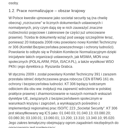
osoby.
1.2. Prace normalizujące – obszar krajowy
W Polsce kwestie ujmowane jako societal security są (na chwilę
obecną) „rozrzucone” w licznych dokumentach ustawowych i
normatywnych, przy czym dają się w nich zauważyć znaczne
rozbieżności pojęciowe i zakresowe (w części już umocowane
prawnie). Trzeba te dokumenty wziąć pod uwagę szczególnie teraz,
ponieważ 20 listopada 2008 roku powołano nowy Komitet Techniczny
nr 306 (Komitet Bezpieczeństwa powszechnego i ochrony ludności).
Powołanie to odbyło się w Polskim Komitecie Normalizacyjnym dzięki
inicjatywie takich organizacji ustawowych, jak MSWiA, MON oraz
społecznych (POLALARM, PISA, ISACA PL), a także wysiłkowi WSO
PKN i jego dyrektora p. Ryszarda Grabca.
W styczniu 2009 r. został powołany Komitet Techniczny 391 i zarazem
przestała istnieć dotychczasowa grupa robocza CEN BT/WG 161 ds.
ochrony i bezpieczeństwa ludności. KT 306 będący lustrzanym
odbiciem dla obu ww. instytucji ma zapewnić wdrożenie w polskiej
praktyce prawnej i zharmonizowanie w naszych normach wskazań
dyrektyw UE, związanych z bezpieczeństwem społecznym w
warunkach kryzysu i zagrożeń, a wynikających pośrednio z
implementacji regionalnej prac ISO/TC 223 „Societal Security”. KT 306
jest sklasyfikowany wg ICS jako: 01.040.03; 01.040.13; 03.080.20;
03.080.30; 03.100.01; 13.060.01; 13.200; 13.310; 13.340.10; 95.020.
Jego zakres tematyczny obejmujący ogrom zagadnień niezbędnych do
opracowania jest następujący: