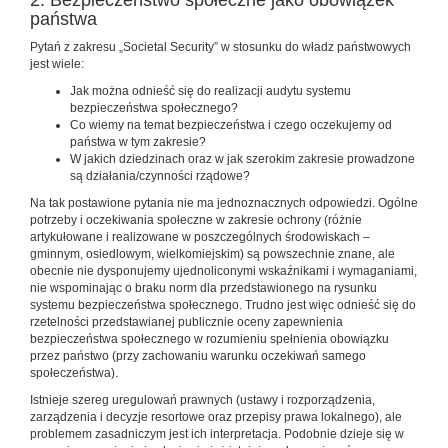
2. Bezpieczeństwo społeczne jako obowiązek
państwa
Pytań z zakresu „Societal Security” w stosunku do władz państwowych
jest wiele:
Jak można odnieść się do realizacji audytu systemu
bezpieczeństwa społecznego?
Co wiemy na temat bezpieczeństwa i czego oczekujemy od
państwa w tym zakresie?
W jakich dziedzinach oraz w jak szerokim zakresie prowadzone
są działania/czynności rządowe?
Na tak postawione pytania nie ma jednoznacznych odpowiedzi. Ogólne
potrzeby i oczekiwania społeczne w zakresie ochrony (różnie
artykułowane i realizowane w poszczególnych środowiskach –
gminnym, osiedlowym, wielkomiejskim) są powszechnie znane, ale
obecnie nie dysponujemy ujednoliconymi wskaźnikami i wymaganiami,
nie wspominając o braku norm dla przedstawionego na rysunku
systemu bezpieczeństwa społecznego. Trudno jest więc odnieść się do
rzetelności przedstawianej publicznie oceny zapewnienia
bezpieczeństwa społecznego w rozumieniu spełnienia obowiązku
przez państwo (przy zachowaniu warunku oczekiwań samego
społeczeństwa).
Istnieje szereg uregulowań prawnych (ustawy i rozporządzenia,
zarządzenia i decyzje resortowe oraz przepisy prawa lokalnego), ale
problemem zasadniczym jest ich interpretacja. Podobnie dzieje się w