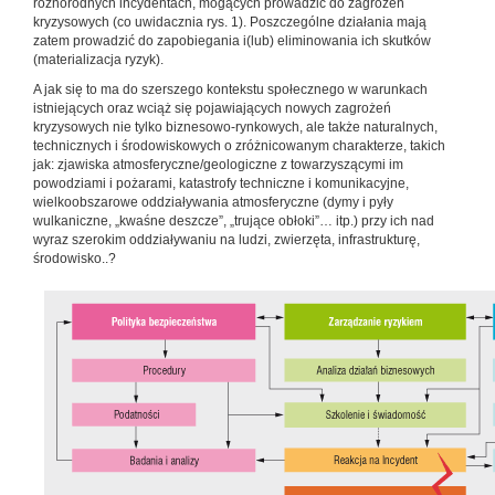
różnorodnych incydentach, mogących prowadzić do zagrożeń
kryzysowych (co uwidacznia rys. 1). Poszczególne działania mają
zatem prowadzić do zapobiegania i(lub) eliminowania ich skutków
(materializacja ryzyk).
A jak się to ma do szerszego kontekstu społecznego w warunkach
istniejących oraz wciąż się pojawiających nowych zagrożeń
kryzysowych nie tylko biznesowo-rynkowych, ale także naturalnych,
technicznych i środowiskowych o zróżnicowanym charakterze, takich
jak: zjawiska atmosferyczne/geologiczne z towarzyszącymi im
powodziami i pożarami, katastrofy techniczne i komunikacyjne,
wielkoobszarowe oddziaływania atmosferyczne (dymy i pyły
wulkaniczne, „kwaśne deszcze”, „trujące obłoki”… itp.) przy ich nad
wyraz szerokim oddziaływaniu na ludzi, zwierzęta, infrastrukturę,
środowisko..?