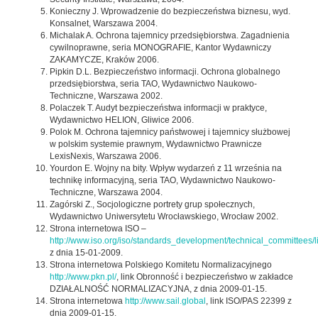
Konieczny J. Wprowadzenie do bezpieczeństwa biznesu, wyd.
Konsalnet, Warszawa 2004.
Michalak A. Ochrona tajemnicy przedsiębiorstwa. Zagadnienia
cywilnoprawne, seria MONOGRAFIE, Kantor Wydawniczy
ZAKAMYCZE, Kraków 2006.
Pipkin D.L. Bezpieczeństwo informacji. Ochrona globalnego
przedsiębiorstwa, seria TAO, Wydawnictwo Naukowo-
Techniczne, Warszawa 2002.
Polaczek T. Audyt bezpieczeństwa informacji w praktyce,
Wydawnictwo HELION, Gliwice 2006.
Polok M. Ochrona tajemnicy państwowej i tajemnicy służbowej
w polskim systemie prawnym, Wydawnictwo Prawnicze
LexisNexis, Warszawa 2006.
Yourdon E. Wojny na bity. Wpływ wydarzeń z 11 września na
technikę informacyjną, seria TAO, Wydawnictwo Naukowo-
Techniczne, Warszawa 2004.
Zagórski Z., Socjologiczne portrety grup społecznych,
Wydawnictwo Uniwersytetu Wrocławskiego, Wrocław 2002.
Strona internetowa ISO –
http://www.iso.org/iso/standards_development/technical_committees/li
z dnia 15-01-2009.
Strona internetowa Polskiego Komitetu Normalizacyjnego
http://www.pkn.pl/
, link Obronność i bezpieczeństwo w zakładce
DZIAŁALNOŚĆ NORMALIZACYJNA, z dnia 2009-01-15.
Strona internetowa
http://www.sail.global
, link ISO/PAS 22399 z
dnia 2009-01-15.