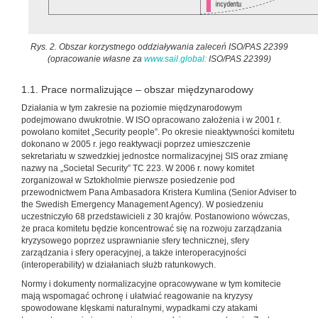
Rys. 2. Obszar korzystnego oddziaływania zaleceń ISO/PAS 22399
(opracowanie własne za
www.sail.global:
ISO/PAS 22399)
1.1. Prace normalizujące – obszar międzynarodowy
Działania w tym zakresie na poziomie międzynarodowym
podejmowano dwukrotnie. W ISO opracowano założenia i w 2001 r.
powołano komitet „Security people”. Po okresie nieaktywności komitetu
dokonano w 2005 r. jego reaktywacji poprzez umieszczenie
sekretariatu w szwedzkiej jednostce normalizacyjnej SIS oraz zmianę
nazwy na „Societal Security” TC 223. W 2006 r. nowy komitet
zorganizował w Sztokholmie pierwsze posiedzenie pod
przewodnictwem Pana Ambasadora Kristera Kumlina (Senior Adviser to
the Swedish Emergency Management Agency). W posiedzeniu
uczestniczyło 68 przedstawicieli z 30 krajów. Postanowiono wówczas,
że praca komitetu będzie koncentrować się na rozwoju zarządzania
kryzysowego poprzez usprawnianie sfery technicznej, sfery
zarządzania i sfery operacyjnej, a także interoperacyjności
(interoperability) w działaniach służb ratunkowych.
Normy i dokumenty normalizacyjne opracowywane w tym komitecie
mają wspomagać ochronę i ułatwiać reagowanie na kryzysy
spowodowane klęskami naturalnymi, wypadkami czy atakami