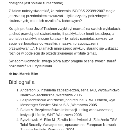
dostępne jest polskie tłumaczenie).
Z żalem należy stwierdzić, że zalecenia ISO/PAS 22399:2007 ciągle
jeszcze są przedmiotem rozważań… tylko czy aby potrzebnych i
skutecznych, co do ich rezultatów końcowych?
Ksiądz profesor Józef Tischner zwykł był mawiać na swoich wykładach:
„...choć prawdą jest stwierdzenie, iż praktyka bez teorii jest ślepa, a
teoria bez praktyki mocno kulawa – to należy pamiętać zawsze, że
życie jest bogatsze od wszelkich naszych przypuszczeń i
przewidywań…”. Na łamach niniejszego artykułu starano się wskazać
różnice w podejściu do przedstawionego w tytule tematu.
Świadom ułomności swego pióra autor pragnie ocenę swoich starań
pozostawić PT Czytelnikom.
dr inż. Marek Blim
Bibliografia
Anderson S. Inżynieria zabezpieczeń, seria TAO, Wydawnictwo
Naukowo-Techniczne, Warszawa 2005.
Bezpieczeństwo w biznesie, pod red. nauk. Wł. Fehlera, wyd.
Messenger Service Stolica S.A., Warszawa 2005.
Białas A. Bezpieczeństwo informacji i usług w nowoczesnej
instytucji i firmie, WNT, Warszawa 2006.
Byczkowski M. Blim M., Zawiła-Niedźwiecki J., Założenia TSM -
Total Security Management, opracowanie European Network
Security Institute, Warszawa, 2004.