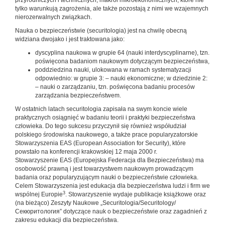
przyrodniczych i technicznych, makroi mikroekonomicznych, które nie
tylko warunkują zagrożenia, ale także pozostają z nimi we wzajemnych
nierozerwalnych związkach.
Nauka o bezpieczeństwie (securitologia) jest na chwilę obecną
widziana dwojako i jest traktowana jako:
dyscyplina naukowa w grupie 64 (nauki interdyscyplinarne), tzn.
poświęcona badaniom naukowym dotyczącym bezpieczeństwa,
poddziedzina nauki, ulokowana w ramach systematyzacji
odpowiednio: w grupie 3: – nauki ekonomiczne; w dziedzinie 2:
– nauki o zarządzaniu, tzn. poświęcona badaniu procesów
zarządzania bezpieczeństwem.
W ostatnich latach securitologia zapisała na swym koncie wiele
praktycznych osiągnięć w badaniu teorii i praktyki bezpieczeństwa
człowieka. Do tego sukcesu przyczynił się również współudział
polskiego środowiska naukowego, a także prace popularyzatorskie
Stowarzyszenia EAS (European Association for Security), które
powstało na konferencji krakowskiej 12 maja 2000 r.
Stowarzyszenie EAS (Europejska Federacja dla Bezpieczeństwa) ma
osobowość prawną i jest towarzystwem naukowym prowadzącym
badania oraz popularyzującym nauki o bezpieczeństwie człowieka.
Celem Stowarzyszenia jest edukacja dla bezpieczeństwa ludzi i firm we
3
wspólnej Europie
. Stowarzyszenie wydaje publikacje książkowe oraz
(na bieżąco) Zeszyty Naukowe „Securitologia/Securitology/
Секюритология” dotyczące nauk o bezpieczeństwie oraz zagadnień z
zakresu edukacji dla bezpieczeństwa.