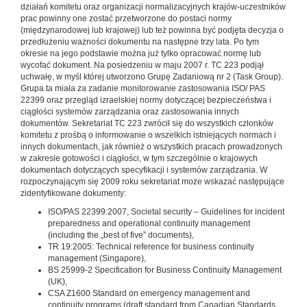
działań komitetu oraz organizacji normalizacyjnych krajów-uczestników
prac powinny one zostać przetworzone do postaci normy
(międzynarodowej lub krajowej) lub też powinna być podjęta decyzja o
przedłużeniu ważności dokumentu na następne trzy lata. Po tym
okresie na jego podstawie można już tylko opracować normę lub
wycofać dokument. Na posiedzeniu w maju 2007 r. TC 223 podjął
uchwałę, w myśl której utworzono Grupę Zadaniową nr 2 (Task Group).
Grupa ta miała za zadanie monitorowanie zastosowania ISO/ PAS
22399 oraz przegląd izraelskiej normy dotyczącej bezpieczeństwa i
ciągłości systemów zarządzania oraz zastosowania innych
dokumentów. Sekretariat TC 223 zwrócił się do wszystkich członków
komitetu z prośbą o informowanie o wszelkich istniejących normach i
innych dokumentach, jak również o wszystkich pracach prowadzonych
w zakresie gotowości i ciągłości, w tym szczególnie o krajowych
dokumentach dotyczących specyfikacji i systemów zarządzania. W
rozpoczynającym się 2009 roku sekretariat może wskazać następujące
zidentyfikowane dokumenty:
ISO/PAS 22399:2007, Societal security – Guidelines for incident
preparedness and operational continuity management
(including the „best of five” documents),
TR 19:2005: Technical reference for business continuity
management (Singapore),
BS 25999-2 Specification for Business Continuity Management
(UK),
CSA Z1600 Standard on emergency management and
continuity programs (draft standard from Canadian Standards