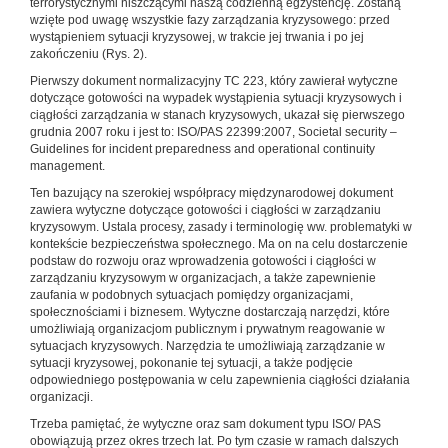
terrorystycznymi niszczącymi naszą codzienną egzystencję. Zostaną
wzięte pod uwagę wszystkie fazy zarządzania kryzysowego: przed
wystąpieniem sytuacji kryzysowej, w trakcie jej trwania i po jej
zakończeniu (Rys. 2).
Pierwszy dokument normalizacyjny TC 223, który zawierał wytyczne
dotyczące gotowości na wypadek wystąpienia sytuacji kryzysowych i
ciągłości zarządzania w stanach kryzysowych, ukazał się pierwszego
grudnia 2007 roku i jest to: ISO/PAS 22399:2007, Societal security –
Guidelines for incident preparedness and operational continuity
management.
Ten bazujący na szerokiej współpracy międzynarodowej dokument
zawiera wytyczne dotyczące gotowości i ciągłości w zarządzaniu
kryzysowym. Ustala procesy, zasady i terminologię ww. problematyki w
kontekście bezpieczeństwa społecznego. Ma on na celu dostarczenie
podstaw do rozwoju oraz wprowadzenia gotowości i ciągłości w
zarządzaniu kryzysowym w organizacjach, a także zapewnienie
zaufania w podobnych sytuacjach pomiędzy organizacjami,
społecznościami i biznesem. Wytyczne dostarczają narzędzi, które
umożliwiają organizacjom publicznym i prywatnym reagowanie w
sytuacjach kryzysowych. Narzędzia te umożliwiają zarządzanie w
sytuacji kryzysowej, pokonanie tej sytuacji, a także podjęcie
odpowiedniego postępowania w celu zapewnienia ciągłości działania
organizacji.
Trzeba pamiętać, że wytyczne oraz sam dokument typu ISO/ PAS
obowiązują przez okres trzech lat. Po tym czasie w ramach dalszych