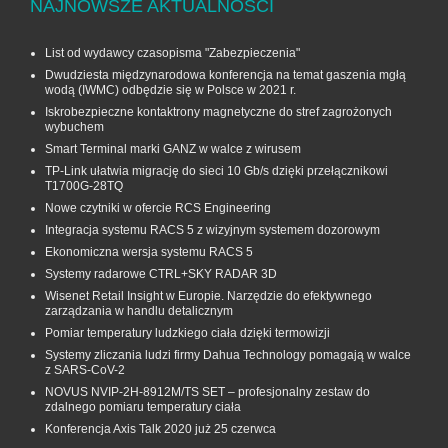
NAJNOWSZE AKTUALNOŚCI
List od wydawcy czasopisma "Zabezpieczenia"
Dwudziesta międzynarodowa konferencja na temat gaszenia mgłą
wodą (IWMC) odbędzie się w Polsce w 2021 r.
Iskrobezpieczne kontaktrony magnetyczne do stref zagrożonych
wybuchem
Smart Terminal marki GANZ w walce z wirusem
TP-Link ułatwia migrację do sieci 10 Gb/s dzięki przełącznikowi
T1700G‑28TQ
Nowe czytniki w ofercie RCS Engineering
Integracja systemu RACS 5 z wizyjnym systemem dozorowym
Ekonomiczna wersja systemu RACS 5
Systemy radarowe CTRL+SKY RADAR 3D
Wisenet Retail Insight w Europie. Narzędzie do efektywnego
zarządzania w handlu detalicznym
Pomiar temperatury ludzkiego ciała dzięki termowizji
Systemy zliczania ludzi firmy Dahua Technology pomagają w walce
z SARS-CoV-2
NOVUS NVIP-2H-8912M/TS SET – profesjonalny zestaw do
zdalnego pomiaru temperatury ciała
Konferencja Axis Talk 2020 już 25 czerwca