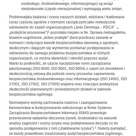
osobistego, środowiskowego, informacyjnego) są wciąż
niedoskonałe (często nieracjonalne) i wymagają wielu zmian.
Problematyka badania i oceny naszych działań, widziana i traktowana
coraz częściej zgodnie z normami zarządczymi jako metodyczne
odniesienie do zadań organizacyjnych („koło Deminga – PDCA” ↔
1
„podejście procesowe”)
pozostała niejako w tle. Sprawa niebagatelna,
bowiem uogólnione „dobre praktyki” (best practices) zawarte w
normach i dotyczące kwestii bezpieczeństwa stanowią o zgodnym,
skutecznym i dającym się wymiernie porównać postępowaniu w
odniesieniu do samego problemu bezpieczeństwa w różnych
organizacjach, co można stwierdzić i określić poprzez audyt.
Warto tu podkreślić, że użycie narzędziowe norm zarządzania
jakościowego (ISO 9000, ISO 9001, ISO 9004) z całym ich dorobkiem i
skutecznością celową dla potrzeb oceny procesów zapewnienia
bezpieczeństwa środowiskowego oraz informacyjnego (ISO 14001, ISO
27001, ISO 27002, ISO 27005) wspiera oraz znacząco podwyższa
skuteczność planowanych i prowadzonych działań w zakresie
bezpieczeństwa ogólnego.
Normatywny wymóg zachowania nadzoru i zaangażowania
kierownictwa w funkcjonowanie wdrożonego w firmie Systemu
Zarządzania Bezpieczeństwem Informacji /ISMS/ powoduje
przeniesienie wpływów otoczenia (rynek, środowisko) na warunki
analizy zagrożeń i oceny ryzyka oraz podejmowane decyzje co do
2
sposobu postępowania z nim („traktowanie ryzyka”)
. Należy pamiętać,
że każdy prawidłowo zrealizowany audyt bezpieczeństwa (ogólnego,