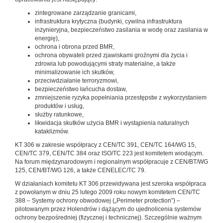
zintegrowane zarządzanie granicami,
infrastruktura krytyczna (budynki, cywilna infrastruktura
inżynieryjna, bezpieczeństwo zasilania w wodę oraz zasilania w
energię),
ochrona i obrona przed BMR,
ochrona obywateli przed zjawiskami groźnymi dla życia i
zdrowia lub powodującymi straty materialne, a także
minimalizowanie ich skutków,
przeciwdziałanie terroryzmowi,
bezpieczeństwo łańcucha dostaw,
zmniejszenie ryzyka popełniania przestępstw z wykorzystaniem
produktów i usług,
służby ratunkowe,
likwidacja skutków użycia BMR i wystąpienia naturalnych
kataklizmów.
KT 306 w zakresie współpracy z CEN/TC 391, CEN/TC 164/WG 15,
CEN/TC 379, CEN/TC 384 oraz ISO/TC 223 jest komitetem wiodącym.
Na forum międzynarodowym i regionalnym współpracuje z CEN/BT/WG
125, CEN/BT/WG 126, a także CENELEC/TC 79.
W działaniach komitetu KT 306 przewidywana jest szeroka współpraca
z powołanym w dniu 25 lutego 2009 roku nowym komitetem CEN/TC
388 – Systemy ochrony obwodowej („Perimeter protection”) –
pilotowanym przez Holendrów i dążącym do ujednolicenia systemów
ochrony bezpośredniej (fizycznej i technicznej). Szczególnie ważnym