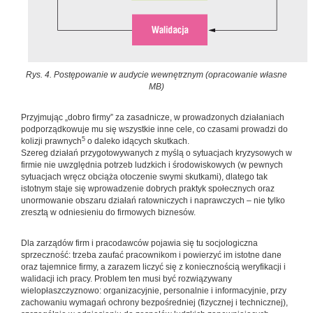
Rys. 4. Postępowanie w audycie wewnętrznym (opracowanie własne
MB)
Przyjmując „dobro firmy” za zasadnicze, w prowadzonych działaniach
podporządkowuje mu się wszystkie inne cele, co czasami prowadzi do
5
kolizji prawnych
o daleko idących skutkach.
Szereg działań przygotowywanych z myślą o sytuacjach kryzysowych w
firmie nie uwzględnia potrzeb ludzkich i środowiskowych (w pewnych
sytuacjach wręcz obciąża otoczenie swymi skutkami), dlatego tak
istotnym staje się wprowadzenie dobrych praktyk społecznych oraz
unormowanie obszaru działań ratowniczych i naprawczych – nie tylko
zresztą w odniesieniu do firmowych biznesów.
Dla zarządów firm i pracodawców pojawia się tu socjologiczna
sprzeczność: trzeba zaufać pracownikom i powierzyć im istotne dane
oraz tajemnice firmy, a zarazem liczyć się z koniecznością weryfikacji i
walidacji ich pracy. Problem ten musi być rozwiązywany
wielopłaszczyznowo: organizacyjnie, personalnie i informacyjnie, przy
zachowaniu wymagań ochrony bezpośredniej (fizycznej i technicznej),