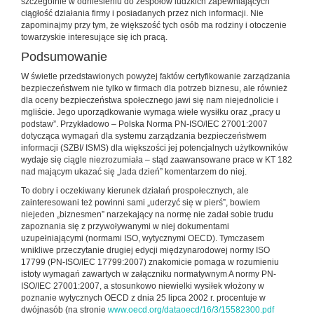
szczególnie w odniesieniu do zespołów ludzkich zapewniających
ciągłość działania firmy i posiadanych przez nich informacji. Nie
zapominajmy przy tym, że większość tych osób ma rodziny i otoczenie
towarzyskie interesujące się ich pracą.
Podsumowanie
W świetle przedstawionych powyżej faktów certyfikowanie zarządzania
bezpieczeństwem nie tylko w firmach dla potrzeb biznesu, ale również
dla oceny bezpieczeństwa społecznego jawi się nam niejednolicie i
mgliście. Jego uporządkowanie wymaga wiele wysiłku oraz „pracy u
podstaw”. Przykładowo – Polska Norma PN-ISO/IEC 27001:2007
dotycząca wymagań dla systemu zarządzania bezpieczeństwem
informacji (SZBI/ ISMS) dla większości jej potencjalnych użytkowników
wydaje się ciągle niezrozumiała – stąd zaawansowane prace w KT 182
nad mającym ukazać się „lada dzień” komentarzem do niej.
To dobry i oczekiwany kierunek działań prospołecznych, ale
zainteresowani też powinni sami „uderzyć się w pierś”, bowiem
niejeden „biznesmen” narzekający na normę nie zadał sobie trudu
zapoznania się z przywoływanymi w niej dokumentami
uzupełniającymi (normami ISO, wytycznymi OECD). Tymczasem
wnikliwe przeczytanie drugiej edycji międzynarodowej normy ISO
17799 (PN-ISO/IEC 17799:2007) znakomicie pomaga w rozumieniu
istoty wymagań zawartych w załączniku normatywnym A normy PN-
ISO/IEC 27001:2007, a stosunkowo niewielki wysiłek włożony w
poznanie wytycznych OECD z dnia 25 lipca 2002 r. procentuje w
dwójnasób (na stronie
www.oecd.org/dataoecd/16/3/15582300.pdf