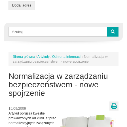
Dodaj adres
Formularz
wyszukiwania
Szukaj
Strona główna
/
Artykuły
/
Ochrona informacji
/
Normalizacja w
Jesteś
zarządzaniu bezpieczeństwem - nowe spojrzenie
tutaj
Normalizacja w zarządzaniu
bezpieczeństwem - nowe
spojrzenie
15/09/2009
Artykuł porusza kwestię
prowadzonych od kilku lat prac
normalizacyjnych związanych