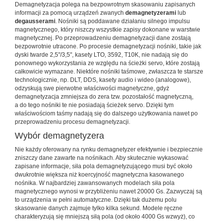
Demagnetyzacja polega na bezpowrotnym skasowaniu zapisanych
informacji za pomocą urządzeń zwanych
­demagnetyzerami
lub
degausserami
. Nośniki są poddawane działaniu silnego impulsu
magnetycznego, który niszczy wszystkie zapisy dokonane w warstwie
magnetycznej. Po przeprowadzeniu demagnetyzacji dane zostają
bezpowrotnie utracone. Po procesie demagnetyzacji nośniki, takie jak
dyski twarde 2,5"/3,5", kasety LTO, 3592, T10K, nie nadają się do
ponownego wykorzystania ze względu na ścieżki servo, które zostają
całkowicie wymazane. Niektóre nośniki taśmowe, zwłaszcza te starsze
technologicznie, np. DLT, DDS, kasety audio i wideo (analogowe),
odzyskują swe pierwotne właściwości magnetyczne, gdyż
demagnetyzacja zmniejsza do zera tzw. pozostałość magnetyczną,
a do tego nośniki te nie posiadają ścieżek servo. Dzięki tym
właściwościom taśmy nadają się do dalszego użytkowania nawet po
przeprowadzeniu procesu demagnetyzacji.
Wybór demagnetyzera
Nie każdy oferowany na rynku demagnetyzer efektywnie i bezpiecznie
zniszczy dane zawarte na nośnikach. Aby skutecznie wykasować
zapisane informacje, siła pola demagnetyzującego musi być około
dwukrotnie większa niż koercyjność magnetyczna kasowanego
nośnika. W najbardziej zawansowanych modelach siła pola
magnetycznego wynosi w przybliżeniu nawet 20000 Gs. Zazwyczaj są
to urządzenia w pełni automatyczne. Dzięki tak dużemu polu
skasowanie danych zajmuje tylko kilka sekund. Modele ręczne
charakteryzują się mniejszą siłą pola (od około 4000 Gs wzwyż), co