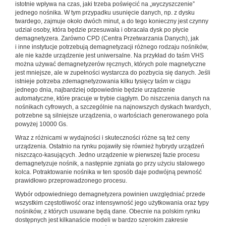
istotnie wpływa na czas, jaki trzeba poświęcić na „wyczyszczenie”
jednego nośnika. W tym przypadku usunięcie danych, np. z dysku
twardego, zajmuje około dwóch minut, a do tego konieczny jest czynny
udział osoby, która będzie przesuwała i obracała dysk po płycie
demagnetyzera. Zarówno CPD (Centra Przetwarzania Danych), jak
i inne instytucje potrzebują demagnetyzacji różnego rodzaju nośników,
ale nie każde urządzenie jest uniwersalne. Na przykład do taśm VHS
można używać demagnetyzerów ręcznych, których pole magnetyczne
jest mniejsze, ale w zupełności wystarcza do pozbycia się danych. Jeśli
istnieje potrzeba zdemagnetyzowania kilku tysięcy taśm w ciągu
jednego dnia, najbardziej odpowiednie będzie urządzenie
automatyczne, które pracuje w trybie ciągłym. Do niszczenia danych na
nośnikach cyfrowych, a szczególnie na najnowszych dyskach twardych,
potrzebne są silniejsze urządzenia, o wartościach generowanego pola
powyżej 10000 Gs.
Wraz z różnicami w wydajności i skuteczności różne są też ceny
urządzenia. Ostatnio na rynku pojawiły się również hybrydy urządzeń
niszcząco-kasujących. Jedno urządzenie w pierwszej fazie procesu
demagnetyzuje nośnik, a następnie zgniata go przy użyciu stalowego
kolca. Potraktowanie nośnika w ten sposób daje podwójną pewność
prawidłowo przeprowadzonego procesu.
Wybór odpowiedniego demagnetyzera powinien uwzględniać przede
wszystkim częstotliwość oraz intensywność jego użytkowania oraz typy
nośników, z których usuwane będą dane. Obecnie na polskim rynku
dostępnych jest kilkanaście modeli w bardzo szerokim zakresie