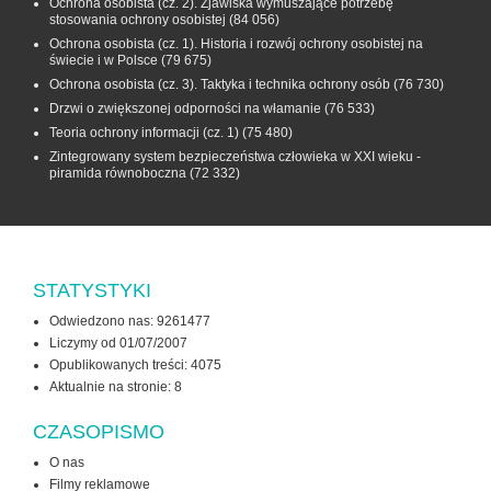
Ochrona osobista (cz. 2). Zjawiska wymuszające potrzebę
stosowania ochrony osobistej
(84 056)
Ochrona osobista (cz. 1). Historia i rozwój ochrony osobistej na
świecie i w Polsce
(79 675)
Ochrona osobista (cz. 3). Taktyka i technika ochrony osób
(76 730)
Drzwi o zwiększonej odporności na włamanie
(76 533)
Teoria ochrony informacji (cz. 1)
(75 480)
Zintegrowany system bezpieczeństwa człowieka w XXI wieku -
piramida równoboczna
(72 332)
STATYSTYKI
Odwiedzono nas: 9261477
Liczymy od 01/07/2007
Opublikowanych treści: 4075
Aktualnie na stronie:
8
CZASOPISMO
O nas
Filmy reklamowe