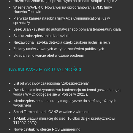
Rozmieszczenie czujek pożarowych na płaskim stropie. Część 2
Wisenet WAVE 4.0. Nowa wersja oprogramowania VMS firmy
Hanwha Techwin
Pierwsza kamera nasobna firmy Axis Communications już w
sprzedaży
Seek Scan - system do automatycznego pomiaru temperatury ciała
Sztuka zabezpieczania dzieł sztuki
Niezawodna i szybka detekcja dzięki czujkom ruchu TriTech
Zmiany umów zawartych w trybie zamówień publicznych
Składanie i otwarcie ofert w czasie epidemii
NAJNOWSZE AKTUALNOŚCI
List od wydawcy czasopisma "Zabezpieczenia"
Dwudziesta międzynarodowa konferencja na temat gaszenia mgłą
wodą (IWMC) odbędzie się w Polsce w 2021 r.
Iskrobezpieczne kontaktrony magnetyczne do stref zagrożonych
wybuchem
Smart Terminal marki GANZ w walce z wirusem
TP-Link ułatwia migrację do sieci 10 Gb/s dzięki przełącznikowi
T1700G‑28TQ
Nowe czytniki w ofercie RCS Engineering