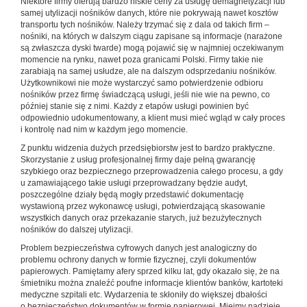
Niektóre firmy oferują bardzo niskie ceny za usługę demagnetyzacji lub
samej utylizacji nośników danych, które nie pokrywają nawet kosztów
transportu tych nośników. Należy trzymać się z dala od takich firm –
nośniki, na których w dalszym ciągu zapisane są informacje (narażone
są zwłaszcza dyski twarde) mogą pojawić się w najmniej oczekiwanym
momencie na rynku, nawet poza granicami Polski. Firmy takie nie
zarabiają na samej usłudze, ale na dalszym odsprzedaniu nośników.
Użytkownikowi nie może wystarczyć samo potwierdzenie odbioru
nośników przez firmę świadczącą usługi, jeśli nie wie na pewno, co
później stanie się z nimi. Każdy z etapów usługi powinien być
odpowiednio udokumentowany, a klient musi mieć wgląd w cały proces
i kontrolę nad nim w każdym jego momencie.
Z punktu widzenia dużych przedsiębiorstw jest to bardzo praktyczne.
Skorzystanie z usług profesjonalnej firmy daje pełną gwarancję
szybkiego oraz bezpiecznego przeprowadzenia całego procesu, a gdy
u zamawiającego takie usługi przeprowadzany będzie audyt,
poszczególne działy będą mogły przedstawić dokumentację
wystawioną przez wykonawcę usługi, potwierdzającą skasowanie
wszystkich danych oraz przekazanie starych, już bezużytecznych
nośników do dalszej utylizacji.
Problem bezpieczeństwa cyfrowych danych jest analogiczny do
problemu ochrony danych w formie fizycznej, czyli dokumentów
papierowych. Pamiętamy afery sprzed kilku lat, gdy okazało się, że na
śmietniku można znaleźć poufne informacje klientów banków, kartoteki
medyczne szpitali etc. Wydarzenia te skłoniły do większej dbałości
o bezpieczeństwo dokumentów w formie papierowej. Miejmy nadzieję,