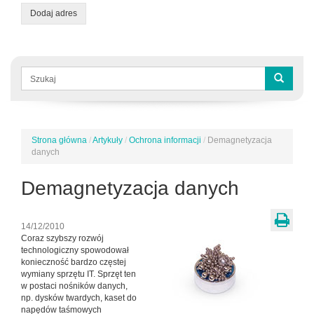
Dodaj adres
Formularz
wyszukiwania
Szukaj
Strona główna
/
Artykuły
/
Ochrona informacji
/
Demagnetyzacja
Jesteś
danych
tutaj
Demagnetyzacja danych
14/12/2010
Coraz szybszy rozwój
technologiczny spowodował
konieczność bardzo częstej
wymiany sprzętu IT. Sprzęt ten
w postaci nośników danych,
np. dysków twardych, kaset do
napędów taśmowych