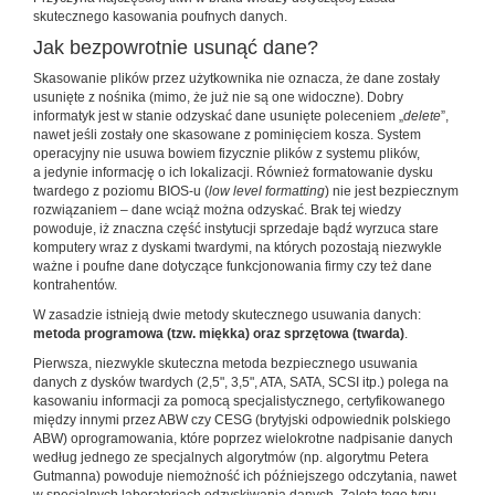
skutecznego kasowania poufnych danych.
Jak bezpowrotnie usunąć dane?
Skasowanie plików przez użytkownika nie oznacza, że dane zostały
usunięte z nośnika (mimo, że już nie są one widoczne). Dobry
informatyk jest w stanie odzyskać dane usunięte poleceniem „
delete
”,
nawet jeśli zostały one skasowane z pominięciem kosza. System
operacyjny nie usuwa bowiem fizycznie plików z systemu plików,
a jedynie informację o ich lokalizacji. Również formatowanie dysku
twardego z poziomu BIOS-u (
low level formatting
) nie jest bezpiecznym
rozwiązaniem – dane wciąż można odzyskać. Brak tej wiedzy
powoduje, iż znaczna część instytucji sprzedaje bądź wyrzuca stare
komputery wraz z dyskami twardymi, na których pozostają niezwykle
ważne i poufne dane dotyczące funkcjonowania firmy czy też dane
kontrahentów.
W zasadzie istnieją dwie metody skutecznego usuwania danych:
metoda programowa (tzw. miękka) oraz sprzętowa (twarda)
.
Pierwsza, niezwykle skuteczna metoda bezpiecznego usuwania
danych z dysków twardych (2,5", 3,5", ATA, SATA, SCSI itp.) polega na
kasowaniu informacji za pomocą specjalistycznego, certyfikowanego
między innymi przez ABW czy CESG (brytyjski odpowiednik polskiego
ABW) oprogramowania, które poprzez wielokrotne nadpisanie danych
według jednego ze specjalnych algorytmów (np. algorytmu Petera
Gutmanna) powoduje niemożność ich późniejszego odczytania, nawet