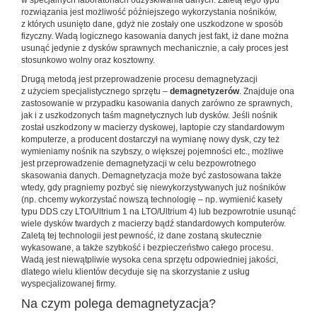
w specjalnych laboratoriach odzyskiwania danych. Zaletą tego typu
rozwiązania jest możliwość późniejszego wykorzystania nośników,
z których usunięto dane, gdyż nie zostały one uszkodzone w sposób
fizyczny. Wadą logicznego kasowania danych jest fakt, iż dane można
usunąć jedynie z dysków sprawnych mechanicznie, a cały proces jest
stosunkowo wolny oraz kosztowny.
Drugą metodą jest przeprowadzenie procesu demagnetyzacji
z użyciem specjalistycznego sprzętu –
demagnetyzerów
. Znajduje ona
zastosowanie w przypadku kasowania danych zarówno ze sprawnych,
jak i z uszkodzonych taśm magnetycznych lub dysków. Jeśli nośnik
został uszkodzony w macierzy dyskowej, laptopie czy standardowym
komputerze, a producent dostarczył na wymianę nowy dysk, czy też
wymieniamy nośnik na szybszy, o większej pojemności etc., możliwe
jest przeprowadzenie demagnetyzacji w celu bezpowrotnego
skasowania danych. Demagnetyzacja może być zastosowana także
wtedy, gdy pragniemy pozbyć się niewykorzystywanych już nośników
(np. chcemy wykorzystać nowszą technologię – np. wymienić kasety
typu DDS czy LTO/Ultrium 1 na LTO/Ultrium 4) lub bezpowrotnie usunąć
wiele dysków twardych z macierzy bądź standardowych komputerów.
Zaletą tej technologii jest pewność, iż dane zostaną skutecznie
wykasowane, a także szybkość i bezpieczeństwo całego procesu.
Wadą jest niewątpliwie wysoka cena sprzętu odpowiedniej jakości,
dlatego wielu klientów decyduje się na skorzystanie z usług
wyspecjalizowanej firmy.
Na czym polega demagnetyzacja?