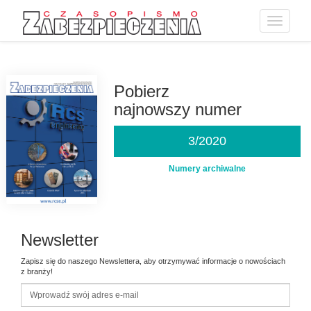
Toggle
navigatio
Przejdź
do
treści
Pobierz
najnowszy numer
3/2020
Numery archiwalne
Newsletter
Zapisz się do naszego Newslettera, aby otrzymywać informacje o nowościach
z branży!