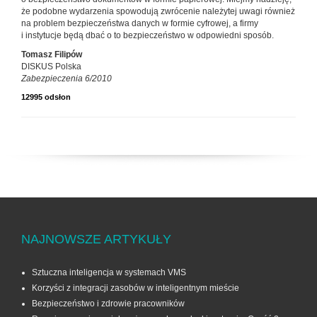
że podobne wydarzenia spowodują zwrócenie należytej uwagi również
na problem bezpieczeństwa danych w formie cyfrowej, a firmy
i instytucje będą dbać o to bezpieczeństwo w odpowiedni sposób.
Tomasz Filipów
DISKUS Polska
Zabezpieczenia 6/2010
12995 odsłon
NAJNOWSZE ARTYKUŁY
Sztuczna inteligencja w systemach VMS
Korzyści z integracji zasobów w inteligentnym mieście
Bezpieczeństwo i zdrowie pracowników