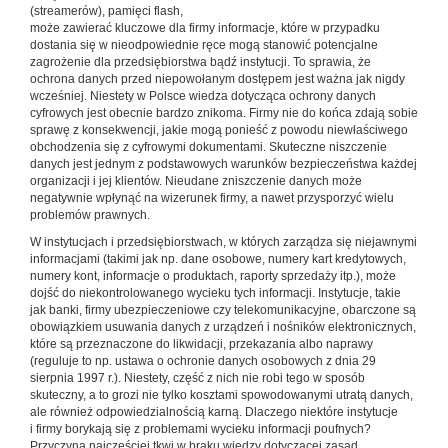
(streamerów), pamięci flash,
może zawierać kluczowe dla firmy informacje, które w przypadku
dostania się w nieodpowiednie ręce mogą stanowić potencjalne
zagrożenie dla przedsiębiorstwa bądź instytucji. To sprawia, że
ochrona danych przed niepowołanym dostępem jest ważna jak nigdy
wcześniej. Niestety w Polsce wiedza dotycząca ochrony danych
cyfrowych jest obecnie bardzo znikoma. Firmy nie do końca zdają sobie
sprawę z konsekwencji, jakie mogą ponieść z powodu niewłaściwego
obchodzenia się z cyfrowymi dokumentami. Skuteczne niszczenie
danych jest jednym z podstawowych warunków bezpieczeństwa każdej
organizacji i jej klientów. Nieudane zniszczenie danych może
negatywnie wpłynąć na wizerunek firmy, a nawet przysporzyć wielu
problemów prawnych.
W instytucjach i przedsiębiorstwach, w których zarządza się niejawnymi
informacjami (takimi jak np. dane osobowe, numery kart kredytowych,
numery kont, informacje o produktach, raporty sprzedaży itp.), może
dojść do niekontrolowanego wycieku tych informacji. Instytucje, takie
jak banki, firmy ubezpieczeniowe czy telekomunikacyjne, obarczone są
obowiązkiem usuwania danych z urządzeń i nośników elektronicznych,
które są przeznaczone do likwidacji, przekazania albo naprawy
(reguluje to np. ustawa o ochronie danych osobowych z dnia 29
sierpnia 1997 r.). Niestety, część z nich nie robi tego w sposób
skuteczny, a to grozi nie tylko kosztami spowodowanymi utratą danych,
ale również odpowiedzialnością karną. Dlaczego niektóre instytucje
i firmy borykają się z problemami wycieku informacji poufnych?
Przyczyna najczęściej tkwi w braku wiedzy dotyczącej zasad