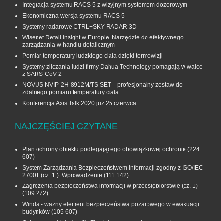
Integracja systemu RACS 5 z wizyjnym systemem dozorowym
Ekonomiczna wersja systemu RACS 5
Systemy radarowe CTRL+SKY RADAR 3D
Wisenet Retail Insight w Europie. Narzędzie do efektywnego
zarządzania w handlu detalicznym
Pomiar temperatury ludzkiego ciała dzięki termowizji
Systemy zliczania ludzi firmy Dahua Technology pomagają w walce
z SARS-CoV-2
NOVUS NVIP-2H-8912M/TS SET – profesjonalny zestaw do
zdalnego pomiaru temperatury ciała
Konferencja Axis Talk 2020 już 25 czerwca
NAJCZĘŚCIEJ CZYTANE
Plan ochrony obiektu podlegającego obowiązkowej ochronie
(224
607)
System Zarządzania Bezpieczeństwem Informacji zgodny z ISO/IEC
27001 (cz. 1.). Wprowadzenie
(111 142)
Zagrożenia bezpieczeństwa informacji w przedsiębiorstwie (cz. 1)
(109 272)
Winda - ważny element bezpieczeństwa pożarowego w ewakuacji
budynków
(105 607)