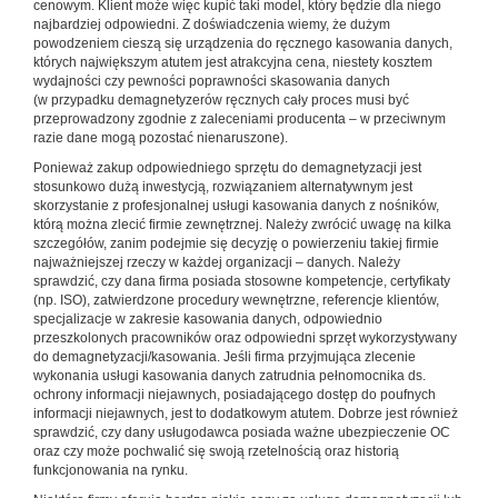
cenowym. Klient może więc kupić taki model, który będzie dla niego
najbardziej odpowiedni. Z doświadczenia wiemy, że dużym
powodzeniem cieszą się urządzenia do ręcznego kasowania danych,
których największym atutem jest atrakcyjna cena, niestety kosztem
wydajności czy pewności poprawności skasowania danych
(w przypadku demagnetyzerów ręcznych cały proces musi być
przeprowadzony zgodnie z zaleceniami producenta – w przeciwnym
razie dane mogą pozostać nienaruszone).
Ponieważ zakup odpowiedniego sprzętu do demagnetyzacji jest
stosunkowo dużą inwestycją, rozwiązaniem alternatywnym jest
skorzystanie z profesjonalnej usługi kasowania danych z nośników,
którą można zlecić firmie zewnętrznej. Należy zwrócić uwagę na kilka
szczegółów, zanim podejmie się decyzję o powierzeniu takiej firmie
najważniejszej rzeczy w każdej organizacji – danych. Należy
sprawdzić, czy dana firma posiada stosowne kompetencje, certyfikaty
(np. ISO), zatwierdzone procedury wewnętrzne, referencje klientów,
specjalizacje w zakresie kasowania danych, odpowiednio
przeszkolonych pracowników oraz odpowiedni sprzęt wykorzystywany
do demagnetyzacji/kasowania. Jeśli firma przyjmująca zlecenie
wykonania usługi kasowania danych zatrudnia pełnomocnika ds.
ochrony informacji niejawnych, posiadającego dostęp do poufnych
informacji niejawnych, jest to dodatkowym atutem. Dobrze jest również
sprawdzić, czy dany usługodawca posiada ważne ubezpieczenie OC
oraz czy może pochwalić się swoją rzetelnością oraz historią
funkcjonowania na rynku.