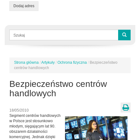
Dodaj adres
Formularz
wyszukiwania
Szukaj
Strona główna
/
Artykuły
/
Ochrona fizyczna
/
Bezpieczeństwo
Jesteś
centrów handlowych
tutaj
Bezpieczeństwo centrów
handlowych
18/05/2010
Segment centrów handlowych
w Polsce jest stosunkowo
młodym, sięgającym lat 90.
obszarem działalności
komercyjnej. Jednak dzięki