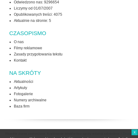
Odwiedzono nas: 9296654
Liczymy od 01/07/2007
Opublikowanych treści: 4075
Aktualnie na stronie:
5
CZASOPISMO
O nas
Filmy reklamowe
Zasady przygotowania tekstu
Kontakt
NA SKRÓTY
Aktualności
Artykuły
Fotogalerie
Numery archiwalne
Baza firm
x
Wszelkie prawa zastrzeżone. Kopiowanie tekstów bez zgody redakcji zabronione /
Zasady
użytkowania strony