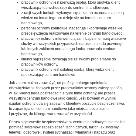
pracownik ochrony jest pierwszą osobą, którą spotyka klient
wjeżdżający lub wchodzący do centrum handlowego,
z racji swych funkcji i wykonywanych zadań ochrona ma pełną
wiedzę na temat tego, co dzieje się na terenie centrum
handlowego,
personel ochrony kontroluje, nadzoruje i koordynuje wszelkie
przedsięwzięcia realizowane na terenie centrum handlowego,
pracownicy ochrony interweniują sami bądź informują właściwe
służby we wszystkich przypadkach naruszenia ładu prawnego
lub innych zakłóceń normalnego funkcjonowania centrum
handlowego,
klienci najczęściej zwracają się ze swoimi problemami do
pracowników ochrony,
pracownik ochrony jest ostatnią osobą, którą widzi klient
opuszczający centrum handlowe.
Jak zatem można zauważyć, od profesjonalnego spełniania
obowiązków służbowych przez pracowników ochrony zależy sposób,
w jaki klienci będą postrzegać nie tylko firmę ochrony, ale przede
wszystkim centrum handlowe jako całość. Jeśli bowiem w wyniku
działań ochrony uda się zapewnić klientowi poczucie bezpieczeństwa,
to zapamięta on centrum handlowe jako miejsce bezpieczne
i przyjazne, do którego warto wracać w przyszłości.
Poruszając kwestię bezpieczeństwa w centrum handlowym, nie można
pominąć systemów zabezpieczeń technicznych, takich jak systemy
telewizji dozorowej, system sygnalizacji włamania i napadu oraz