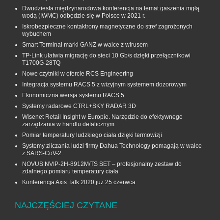
Dwudziesta międzynarodowa konferencja na temat gaszenia mgłą
wodą (IWMC) odbędzie się w Polsce w 2021 r.
Iskrobezpieczne kontaktrony magnetyczne do stref zagrożonych
wybuchem
Smart Terminal marki GANZ w walce z wirusem
TP-Link ułatwia migrację do sieci 10 Gb/s dzięki przełącznikowi
T1700G‑28TQ
Nowe czytniki w ofercie RCS Engineering
Integracja systemu RACS 5 z wizyjnym systemem dozorowym
Ekonomiczna wersja systemu RACS 5
Systemy radarowe CTRL+SKY RADAR 3D
Wisenet Retail Insight w Europie. Narzędzie do efektywnego
zarządzania w handlu detalicznym
Pomiar temperatury ludzkiego ciała dzięki termowizji
Systemy zliczania ludzi firmy Dahua Technology pomagają w walce
z SARS-CoV-2
NOVUS NVIP-2H-8912M/TS SET – profesjonalny zestaw do
zdalnego pomiaru temperatury ciała
Konferencja Axis Talk 2020 już 25 czerwca
NAJCZĘŚCIEJ CZYTANE