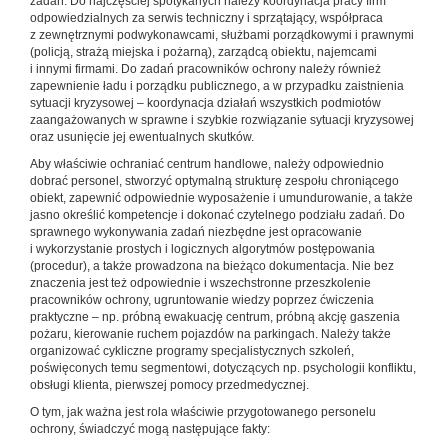
zadań. Do najczęściej spotykanych należy koordynacja pracy firm
odpowiedzialnych za serwis techniczny i sprzątający, współpraca
z zewnętrznymi podwykonawcami, służbami porządkowymi i prawnymi
(policją, strażą miejska i pożarną), zarządcą obiektu, najemcami
i innymi firmami. Do zadań pracowników ochrony należy również
zapewnienie ładu i porządku publicznego, a w przypadku zaistnienia
sytuacji kryzysowej – koordynacja działań wszystkich podmiotów
zaangażowanych w sprawne i szybkie rozwiązanie sytuacji kryzysowej
oraz usunięcie jej ewentualnych skutków.
Aby właściwie ochraniać centrum handlowe, należy odpowiednio
dobrać personel, stworzyć optymalną strukturę zespołu chroniącego
obiekt, zapewnić odpowiednie wyposażenie i umundurowanie, a także
jasno określić kompetencje i ­dokonać czytelnego podziału zadań. Do
sprawnego wykonywania zadań niezbędne jest opracowanie
i wykorzystanie prostych i logicznych algorytmów postępowania
(procedur), a także prowadzona na bieżąco dokumentacja. Nie bez
znaczenia jest też odpowiednie i wszechstronne przeszkolenie
pracowników ochrony, ugruntowanie wiedzy poprzez ćwiczenia
praktyczne – np. próbną ewakuację centrum, próbną akcję gaszenia
pożaru, kierowanie ruchem pojazdów na parkingach. Należy także
organizować cykliczne programy specjalistycznych szkoleń,
poświęconych temu segmentowi, dotyczących np. psychologii konfliktu,
obsługi klienta, pierwszej pomocy przedmedycznej.
O tym, jak ważna jest rola właściwie przygotowanego personelu
ochrony, świadczyć mogą następujące fakty: