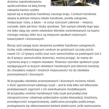
dużemu zapotrzebowaniu
społeczeństwa na taką formę
zakupów bardzo szybko
wpisał się w krajobraz handlowy naszego kraju. Centrum handlowe
skupia w jednym miejscu lokale handlowe, punkty usługowe,
restauracje i bary, a także – w coraz szerszym zakresie – miejsca
rozrywki, takie jak kina i kluby sportowe. Tym samym obiekty tego typu
nie tylko stają się celem odwiedzin klientów zorientowanych na kupno
różnego rodzaju dóbr, lecz są miejscem spotkań rodzinnych,
towarzyskich i biznesowych.
Biorąc pod uwagę duże skupienie punktów handlowo-usługowych,
liczbę osób odwiedzających centrum (w godzinach szczytu jest to
nawet 10–12 tysięcy osób) oraz ruch samochodów na parkingach (od 2
do 8 tysięcy samochodów dziennie), można przyjąć, że mamy do
czynienia wręcz z małymi miastami. Również szerokie spektrum ryzyk
występujących w dużych obiektach handlowych jest zbliżone bardziej
do charakteru małych i średnich miejscowości niż do obiektów
przemysłowych i biurowych.
W przypadku obiektów przemysłowych i biurowych możemy mówić
o dość ograniczonym katalogu ryzyk – jest to lista kilku lub kilkunastu
podstawowych zagrożeń z ich ewentualnymi modyfikacjami.
W przypadku centrów handlowych lista ryzyk jest praktycznie
nieograniczona i obejmuje potencjalne ryzyka dewastacji, kradzieży,
przestępczości zorganizowanej, zakłócania porządku publicznego,
posługiwania się sfałszowanymi kartami płatniczymi, prób wymuszania