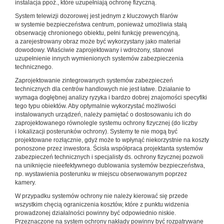
instalacja ppoż., które uzupełniają ochronę fizyczną.
System telewizji dozorowej jest jednym z kluczowych filarów
w systemie bezpieczeństwa centrum, ponieważ umożliwia stałą
obserwację chronionego obiektu, pełni funkcję prewencyjną,
a zarejestrowany obraz może być wykorzystany jako materiał
dowodowy. Właściwie zaprojektowany i wdrożony, stanowi
uzupełnienie innych wymienionych systemów zabezpieczenia
technicznego.
Zaprojektowanie zintegrowanych systemów zabezpieczeń
technicznych dla centrów handlowych nie jest łatwe. Działanie to
wymaga dogłębnej analizy ryzyka i bardzo dobrej znajomości specyfiki
tego typu obiektów. Aby optymalnie wykorzystać możliwości
instalowanych urządzeń, należy pamiętać o dostosowaniu ich do
zaprojektowanego równolegle systemu ochrony fizycznej (do liczby
i lokalizacji posterunków ochrony). Systemy te nie mogą być
projektowane rozłącznie, gdyż może to wpłynąć niekorzystnie na koszty
ponoszone przez inwestora. Ścisła współpraca projektanta systemów
zabezpieczeń technicznych i specjalisty ds. ochrony fizycznej pozwoli
na uniknięcie nieefektywnego dublowania systemów bezpieczeństwa,
np. wystawienia posterunku w miejscu obserwowanym poprzez
kamery.
W przypadku systemów ochrony nie należy kierować się przede
wszystkim chęcią ograniczenia kosztów, które z punktu widzenia
prowadzonej działalności powinny być odpowiednio niskie.
Przeznaczone na system ochrony nakłady powinny być rozpatrywane