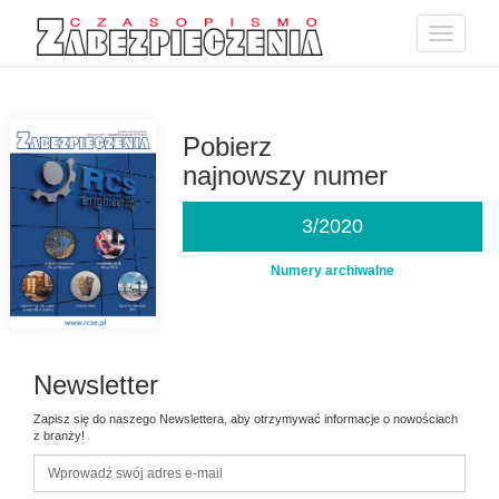
Toggle
navigatio
Przejdź
do
treści
Pobierz
najnowszy numer
3/2020
Numery archiwalne
Newsletter
Zapisz się do naszego Newslettera, aby otrzymywać informacje o nowościach
z branży!