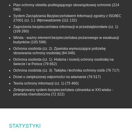
Plan ochrony obiektu podlegającego obowiązkowej ochronie
(224
590)
System Zarządzania Bezpieczeństwem Informacji zgodny z ISO/IEC
27001 (cz. 1.). Wprowadzenie
(111 132)
Zagrożenia bezpieczeństwa informacji w przedsiębiorstwie (cz. 1)
(109 260)
Winda - ważny element bezpieczeństwa pożarowego w ewakuacji
budynków
(105 598)
Ochrona osobista (cz. 2). Zjawiska wymuszające potrzebę
stosowania ochrony osobistej
(84 046)
Ochrona osobista (cz. 1). Historia i rozwój ochrony osobistej na
świecie i w Polsce
(79 662)
Ochrona osobista (cz. 3). Taktyka i technika ochrony osób
(76 717)
Drzwi o zwiększonej odporności na włamanie
(76 517)
Teoria ochrony informacji (cz. 1)
(75 460)
Zintegrowany system bezpieczeństwa człowieka w XXI wieku -
piramida równoboczna
(72 322)
STATYSTYKI