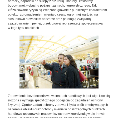
haraczy, napadów na sklepy z biżuterią i kantory, katastrofy
budowlanej, wybuchu pożaru i zamachu terrorystycznego. Tak
zróżnicowane ryzyka są związane głównie z publicznym charakterem
obiektu, zgromadzeniem mienia o często ogromnej wartości na
stosunkowo niewielkim obszarze oraz patologią związaną
z przebywaniem pełnej, przekrojowej reprezentacji społeczeństwa
w tego typu obiektach.
Zapewnienie bezpieczeństwa w centrach handlowych jest więc kwestią
złożoną i wymaga specyficznego podejścia do zagadnień ochrony
fizycznej. Oprócz zadań ochrony zdrowia i życia osób przebywających
na terenie obiektu oraz ochrony mienia w poszczególnych punktach
handlowo-usługowych pracownicy ochrony koordynują wiele innych