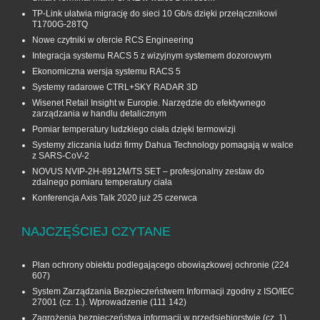
TP-Link ułatwia migrację do sieci 10 Gb/s dzięki przełącznikowi
T1700G‑28TQ
Nowe czytniki w ofercie RCS Engineering
Integracja systemu RACS 5 z wizyjnym systemem dozorowym
Ekonomiczna wersja systemu RACS 5
Systemy radarowe CTRL+SKY RADAR 3D
Wisenet Retail Insight w Europie. Narzędzie do efektywnego
zarządzania w handlu detalicznym
Pomiar temperatury ludzkiego ciała dzięki termowizji
Systemy zliczania ludzi firmy Dahua Technology pomagają w walce
z SARS-CoV-2
NOVUS NVIP-2H-8912M/TS SET – profesjonalny zestaw do
zdalnego pomiaru temperatury ciała
Konferencja Axis Talk 2020 już 25 czerwca
NAJCZĘŚCIEJ CZYTANE
Plan ochrony obiektu podlegającego obowiązkowej ochronie
(224
607)
System Zarządzania Bezpieczeństwem Informacji zgodny z ISO/IEC
27001 (cz. 1.). Wprowadzenie
(111 142)
Zagrożenia bezpieczeństwa informacji w przedsiębiorstwie (cz. 1)