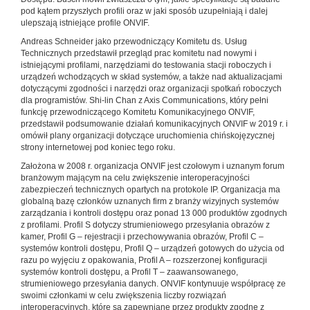
pod kątem przyszłych profili oraz w jaki sposób uzupełniają i dalej
ulepszają istniejące profile ONVIF.
Andreas Schneider jako przewodniczący Komitetu ds. Usług
Technicznych przedstawił przegląd prac komitetu nad nowymi i
istniejącymi profilami, narzędziami do testowania stacji roboczych i
urządzeń wchodzących w skład systemów, a także nad aktualizacjami
dotyczącymi zgodności i narzędzi oraz organizacji spotkań roboczych
dla programistów. Shi-lin Chan z Axis Communications, który pełni
funkcję przewodniczącego Komitetu Komunikacyjnego ONVIF,
przedstawił podsumowanie działań komunikacyjnych ONVIF w 2019 r. i
omówił plany organizacji dotyczące uruchomienia chińskojęzycznej
strony internetowej pod koniec tego roku.
Założona w 2008 r. organizacja ONVIF jest czołowym i uznanym forum
branżowym mającym na celu zwiększenie interoperacyjności
zabezpieczeń technicznych opartych na protokole IP. Organizacja ma
globalną bazę członków uznanych firm z branży wizyjnych systemów
zarządzania i kontroli dostępu oraz ponad 13 000 produktów zgodnych
z profilami. Profil S dotyczy strumieniowego przesyłania obrazów z
kamer, Profil G – rejestracji i przechowywania obrazów, Profil C –
systemów kontroli dostępu, Profil Q – urządzeń gotowych do użycia od
razu po wyjęciu z opakowania, Profil A – rozszerzonej konfiguracji
systemów kontroli dostępu, a Profil T – zaawansowanego,
strumieniowego przesyłania danych. ONVIF kontynuuje współpracę ze
swoimi członkami w celu zwiększenia liczby rozwiązań
interoperacyjnych, które są zapewniane przez produkty zgodne z