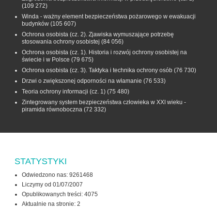
(109 272)
Winda - ważny element bezpieczeństwa pożarowego w ewakuacji
budynków
(105 607)
Ochrona osobista (cz. 2). Zjawiska wymuszające potrzebę
stosowania ochrony osobistej
(84 056)
Ochrona osobista (cz. 1). Historia i rozwój ochrony osobistej na
świecie i w Polsce
(79 675)
Ochrona osobista (cz. 3). Taktyka i technika ochrony osób
(76 730)
Drzwi o zwiększonej odporności na włamanie
(76 533)
Teoria ochrony informacji (cz. 1)
(75 480)
Zintegrowany system bezpieczeństwa człowieka w XXI wieku -
piramida równoboczna
(72 332)
STATYSTYKI
Odwiedzono nas: 9261468
Liczymy od 01/07/2007
Opublikowanych treści: 4075
Aktualnie na stronie:
2