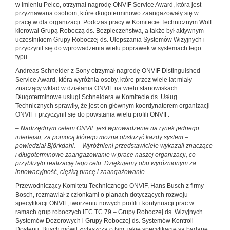
w imieniu Pelco, otrzymał nagrodę ONVIF Service Award, która jest
przyznawana osobom, które długoterminowo zaangażowały się w
pracę w dla organizacji. Podczas pracy w Komitecie Technicznym Wolf
kierował Grupą Roboczą ds. Bezpieczeństwa, a także był aktywnym
uczestnikiem Grupy Roboczej ds. Ulepszania Systemów Wizyjnych i
przyczynił się do wprowadzenia wielu poprawek w systemach tego
typu.
Andreas Schneider z Sony otrzymał nagrodę ONVIF Distinguished
Service Award, która wyróżnia osoby, które przez wiele lat miały
znaczący wkład w działania ONVIF na wielu stanowiskach.
Długoterminowe usługi Schneidera w Komitecie ds. Usług
Technicznych sprawiły, że jest on głównym koordynatorem organizacji
ONVIF i przyczynił się do powstania wielu profili ONVIF.
– Nadrzędnym celem ONVIF jest wprowadzenie na rynek jednego
interfejsu, za pomocą którego można obsłużyć każdy system –
powiedział Björkdahl. – Wyróżnieni przedstawiciele wykazali znaczące
i długoterminowe zaangażowanie w prace naszej organizacji, co
przybliżyło realizację tego celu. Dziękujemy obu wyróżnionym za
innowacyjność, ciężką pracę i zaangażowanie.
Przewodniczący Komitetu Technicznego ONVIF, Hans Busch z firmy
Bosch, rozmawiał z członkami o planach dotyczących rozwoju
specyfikacji ONVIF, tworzeniu nowych profili i kontynuacji prac w
ramach grup roboczych IEC TC 79 – Grupy Roboczej ds. Wizyjnych
Systemów Dozorowych i Grupy Roboczej ds. Systemów Kontroli
Dostępu. Busch mówił zwłaszcza o tym, jakie specyfikacje są badane