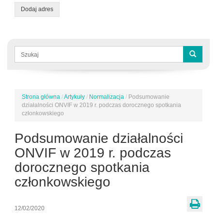
Dodaj adres
Formularz
wyszukiwania
Szukaj
Strona główna
/
Artykuły
/
Normalizacja
/
Podsumowanie
Jesteś
działalności ONVIF w 2019 r. podczas dorocznego spotkania
tutaj
członkowskiego
Podsumowanie działalności
ONVIF w 2019 r. podczas
dorocznego spotkania
członkowskiego
12/02/2020