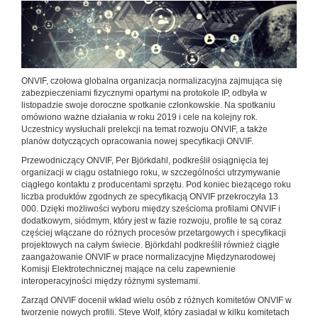
ONVIF, czołowa globalna organizacja normalizacyjna zajmująca się
zabezpieczeniami fizycznymi opartymi na protokole IP, odbyła w
listopadzie swoje doroczne spotkanie członkowskie. Na spotkaniu
omówiono ważne działania w roku 2019 i cele na kolejny rok.
Uczestnicy wysłuchali prelekcji na temat rozwoju ONVIF, a także
planów dotyczących opracowania nowej specyfikacji ONVIF.
Przewodniczący ONVIF, Per Björkdahl, podkreślił osiągnięcia tej
organizacji w ciągu ostatniego roku, w szczególności utrzymywanie
ciągłego kontaktu z producentami sprzętu. Pod koniec bieżącego roku
liczba produktów zgodnych ze specyfikacją ONVIF przekroczyła 13
000. Dzięki możliwości wyboru między sześcioma profilami ONVIF i
dodatkowym, siódmym, który jest w fazie rozwoju, profile te są coraz
częściej włączane do różnych procesów przetargowych i specyfikacji
projektowych na całym świecie. Björkdahl podkreślił również ciągłe
zaangażowanie ONVIF w prace normalizacyjne Międzynarodowej
Komisji Elektrotechnicznej mające na celu zapewnienie
interoperacyjności między różnymi systemami.
Zarząd ONVIF docenił wkład wielu osób z różnych komitetów ONVIF w
tworzenie nowych profili. Steve Wolf, który zasiadał w kilku komitetach