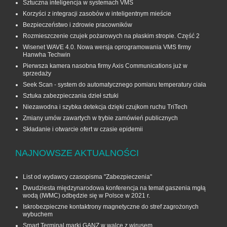
Sztuczna inteligencja w systemach VMS
Korzyści z integracji zasobów w inteligentnym mieście
Bezpieczeństwo i zdrowie pracowników
Rozmieszczenie czujek pożarowych na płaskim stropie. Część 2
Wisenet WAVE 4.0. Nowa wersja oprogramowania VMS firmy
Hanwha Techwin
Pierwsza kamera nasobna firmy Axis Communications już w
sprzedaży
Seek Scan - system do automatycznego pomiaru temperatury ciała
Sztuka zabezpieczania dzieł sztuki
Niezawodna i szybka detekcja dzięki czujkom ruchu TriTech
Zmiany umów zawartych w trybie zamówień publicznych
Składanie i otwarcie ofert w czasie epidemii
NAJNOWSZE AKTUALNOŚCI
List od wydawcy czasopisma "Zabezpieczenia"
Dwudziesta międzynarodowa konferencja na temat gaszenia mgłą
wodą (IWMC) odbędzie się w Polsce w 2021 r.
Iskrobezpieczne kontaktrony magnetyczne do stref zagrożonych
wybuchem
Smart Terminal marki GANZ w walce z wirusem