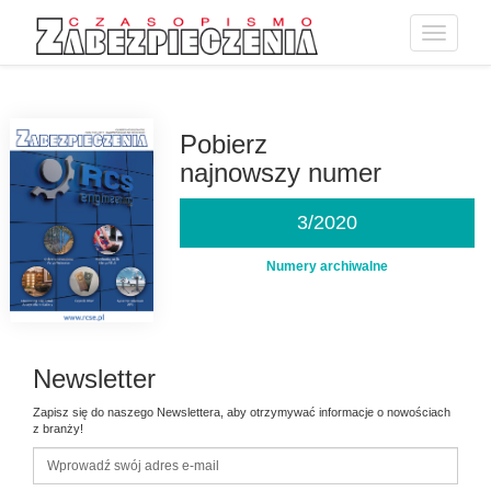
Toggle
navigatio
Przejdź
do
treści
Pobierz
najnowszy numer
3/2020
Numery archiwalne
Newsletter
Zapisz się do naszego Newslettera, aby otrzymywać informacje o nowościach
z branży!