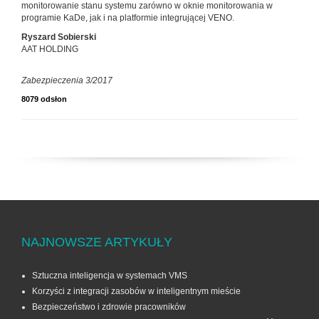
monitorowanie stanu systemu zarówno w oknie monitorowania w
programie KaDe, jak i na platformie integrującej VENO.
Ryszard Sobierski
AAT HOLDING
Zabezpieczenia 3/2017
8079 odsłon
NAJNOWSZE ARTYKUŁY
Sztuczna inteligencja w systemach VMS
Korzyści z integracji zasobów w inteligentnym mieście
Bezpieczeństwo i zdrowie pracowników