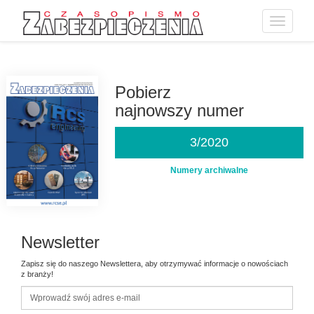
Toggle
navigatio
Przejdź
do
treści
Pobierz
najnowszy numer
3/2020
Numery archiwalne
Newsletter
Zapisz się do naszego Newslettera, aby otrzymywać informacje o nowościach
z branży!