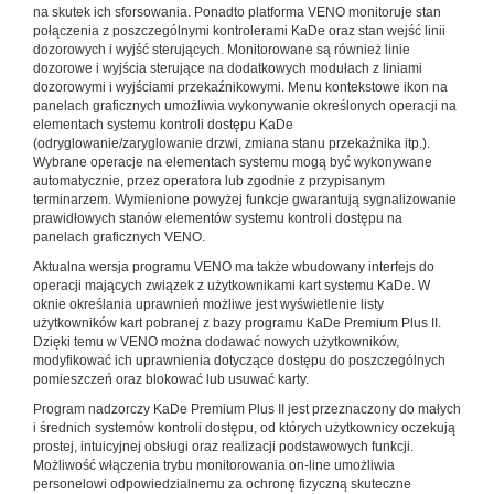
na skutek ich sforsowania. Ponadto platforma VENO monitoruje stan
połączenia z poszczególnymi kontrolerami KaDe oraz stan wejść linii
dozorowych i wyjść sterujących. Monitorowane są również linie
dozorowe i wyjścia sterujące na dodatkowych modułach z liniami
dozorowymi i wyjściami przekaźnikowymi. Menu kontekstowe ikon na
panelach graficznych umożliwia wykonywanie określonych operacji na
elementach systemu kontroli dostępu KaDe
(odryglowanie/zaryglowanie drzwi, zmiana stanu przekaźnika itp.).
Wybrane operacje na elementach systemu mogą być wykonywane
automatycznie, przez operatora lub zgodnie z przypisanym
terminarzem. Wymienione powyżej funkcje gwarantują sygnalizowanie
prawidłowych stanów elementów systemu kontroli dostępu na
panelach graficznych VENO.
Aktualna wersja programu VENO ma także wbudowany interfejs do
operacji mających związek z użytkownikami kart systemu KaDe. W
oknie określania uprawnień możliwe jest wyświetlenie listy
użytkowników kart pobranej z bazy programu KaDe Premium Plus II.
Dzięki temu w VENO można dodawać nowych użytkowników,
modyfikować ich uprawnienia dotyczące dostępu do poszczególnych
pomieszczeń oraz blokować lub usuwać karty.
Program nadzorczy KaDe Premium Plus II jest przeznaczony do małych
i średnich systemów kontroli dostępu, od których użytkownicy oczekują
prostej, intuicyjnej obsługi oraz realizacji podstawowych funkcji.
Możliwość włączenia trybu monitorowania on-line umożliwia
personelowi odpowiedzialnemu za ochronę fizyczną skuteczne