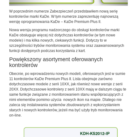
W poprzednim numerze Zabezpieczeń przedstawiłem nową serię
kontrolerów marki KaDe. W tym numerze zaprezentuję najnowszą
wersję oprogramowania KaDe – KaDe Premium Plus II.
Nowa wersja programu nadzorczego do obsługi kontrolerów marki
KaDe obsługuje więcej niż dotychczas kontrolerów (w tym nowe
modele) i ma kilka nowych, ciekawych funkcji. Dotyczy to w
szczególności trybów monitorowania systemu oraz zaawansowanych
funkcji dostępnych podczas korzystania z kart.
Powiększony asortyment oferowanych
kontrolerów
Obecnie, po wprowadzeniu nowych modeli, oferowanych jest w sumie
11 kontrolerów KaDe Premium Plus II. Lista obejmuje zarówno
dotychczasowe modele z serii 10XX, jak również nowe wersje z serii
20XX. Dotychczasowe kontrolery z serii 10XX mają w dalszym ciągu te
same funkcje związane z monitorowaniem stanu współpracujących z
nimi elementów pomimo użycia nowych ikon na mapie. Dlatego nie
zaleca się instalowania systemów zbudowanych z wykorzystaniem
starych i nowych kontrolerów, jeżeli ma być użyty tryb monitorowania
on-line.