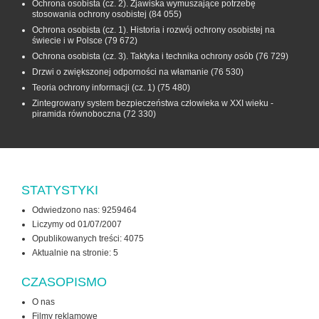
Ochrona osobista (cz. 2). Zjawiska wymuszające potrzebę
stosowania ochrony osobistej
(84 055)
Ochrona osobista (cz. 1). Historia i rozwój ochrony osobistej na
świecie i w Polsce
(79 672)
Ochrona osobista (cz. 3). Taktyka i technika ochrony osób
(76 729)
Drzwi o zwiększonej odporności na włamanie
(76 530)
Teoria ochrony informacji (cz. 1)
(75 480)
Zintegrowany system bezpieczeństwa człowieka w XXI wieku -
piramida równoboczna
(72 330)
STATYSTYKI
Odwiedzono nas: 9259464
Liczymy od 01/07/2007
Opublikowanych treści: 4075
Aktualnie na stronie:
5
CZASOPISMO
O nas
Filmy reklamowe