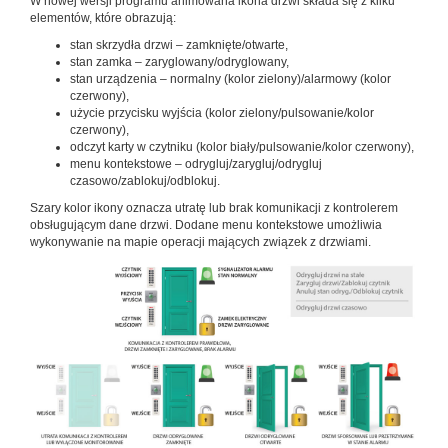
W nowej wersji programu animowana ikona drzwi składa się z kilku
elementów, które obrazują:
stan skrzydła drzwi – zamknięte/otwarte,
stan zamka – zaryglowany/odryglowany,
stan urządzenia – normalny (kolor zielony)/alarmowy (kolor
czerwony),
użycie przycisku wyjścia (kolor zielony/pulsowanie/kolor
czerwony),
odczyt karty w czytniku (kolor biały/pulsowanie/kolor czerwony),
menu kontekstowe – odrygluj/zarygluj/odrygluj
czasowo/zablokuj/odblokuj.
Szary kolor ikony oznacza utratę lub brak komunikacji z kontrolerem
obsługującym dane drzwi. Dodane menu kontekstowe umożliwia
wykonywanie na mapie operacji mających związek z drzwiami.