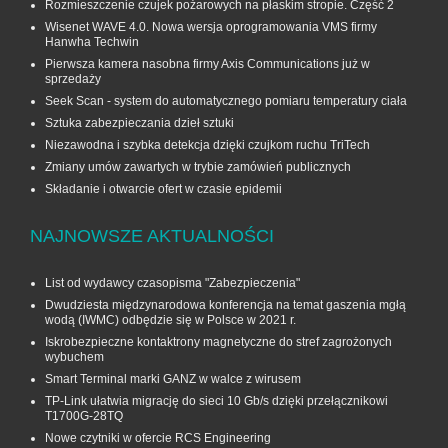
Rozmieszczenie czujek pożarowych na płaskim stropie. Część 2
Wisenet WAVE 4.0. Nowa wersja oprogramowania VMS firmy
Hanwha Techwin
Pierwsza kamera nasobna firmy Axis Communications już w
sprzedaży
Seek Scan - system do automatycznego pomiaru temperatury ciała
Sztuka zabezpieczania dzieł sztuki
Niezawodna i szybka detekcja dzięki czujkom ruchu TriTech
Zmiany umów zawartych w trybie zamówień publicznych
Składanie i otwarcie ofert w czasie epidemii
NAJNOWSZE AKTUALNOŚCI
List od wydawcy czasopisma "Zabezpieczenia"
Dwudziesta międzynarodowa konferencja na temat gaszenia mgłą
wodą (IWMC) odbędzie się w Polsce w 2021 r.
Iskrobezpieczne kontaktrony magnetyczne do stref zagrożonych
wybuchem
Smart Terminal marki GANZ w walce z wirusem
TP-Link ułatwia migrację do sieci 10 Gb/s dzięki przełącznikowi
T1700G‑28TQ
Nowe czytniki w ofercie RCS Engineering