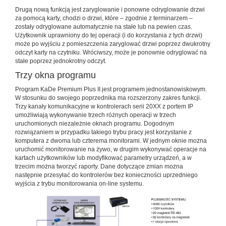
Drugą nową funkcją jest zaryglowanie i ponowne odryglowanie drzwi
za pomocą karty, chodzi o drzwi, które – zgodnie z terminarzem –
zostały odryglowane automatycznie na stałe lub na pewien czas.
Użytkownik uprawniony do tej operacji (i do korzystania z tych drzwi)
może po wyjściu z pomieszczenia zaryglować drzwi poprzez dwukrotny
odczyt karty na czytniku. Wróciwszy, może je ponownie odryglować na
stałe poprzez jednokrotny odczyt.
Trzy okna programu
Program KaDe Premium Plus II jest programem jednostanowiskowym.
W stosunku do swojego poprzednika ma rozszerzony zakres funkcji.
Trzy kanały komunikacyjne w kontrolerach serii 20XX z portem IP
umożliwiają wykonywanie trzech różnych operacji w trzech
uruchomionych niezależnie oknach programu. Dogodnym
rozwiązaniem w przypadku takiego trybu pracy jest korzystanie z
komputera z dwoma lub czterema monitorami. W jednym oknie można
uruchomić monitorowanie na żywo, w drugim wykonywać operacje na
kartach użytkowników lub modyfikować parametry urządzeń, a w
trzecim można tworzyć raporty. Dane dotyczące zmian można
następnie przesyłać do kontrolerów bez konieczności uprzedniego
wyjścia z trybu monitorowania on-line systemu.