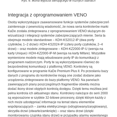
Rys. 6. Ikona wyjścia sterującego w różnych stanach
Integracja z oprogramowaniem VENO
Osoby wykorzystujące zaawansowane funkcje systemów zabezpieczeń
zainteresuje z pewnością wiadomość, że nowa seria kontrolerów marki
KaDe została zintegrowana z oprogramowaniem VENO służącym do
wizualizacji i integracji systemów zabezpieczających mienie. Seria ta
obejmuje modele standardowe – KDH-KS2012-IP (dwa porty
czytników, 1–2 drzwi) i KDH-KS2024-IP (cztery porty czytników, 2–4
drzwi) – oraz modele zintegrowane – KDH-KZ2000-IP-U (wersja na
karty Unique) i KDH-KZ2000-IP-M (wersja na karty Mifare). Wszystkie
wymienione modele mają wbudowane porty IP do komunikacji z
programem nadzorczym. Porty te są wykorzystywane również do
bezpośredniej komunikacji z platformą VENO. Kontrolery są
konfigurowane w programie KaDe Premium Plus II. Po przesłaniu bazy
danych z programu do kontrolerów mogą one zostać dodane jako
urządzenia zintegrowane do bazy platformy VENO. Na panelach
zawierających plany poszczególnych fragmentów obiektu można
dodać ikony drzwi objętych kontrolą dostępu. Dzięki temu możliwa jest
pełna kontrola ich aktualnego stanu. Kontrolery należące do serii 2000
są wyposażone w szybkie 32-bitowe procesory, dzięki którym każdy z
nich może udostępniać informacje na temat stanu elementów
współpracujących – zamka elektrycznego (odryglowany/zaryglowany),
skrzydła drzwi (otwarte/zamknięte) – oraz stanu drzwi (dzięki
monitorowaniu czujnika stanu drzwi) w przypadku alarmu wywołanego