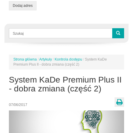
Dodaj adres
Formularz
wyszukiwania
Szukaj
Strona główna
/
Artykuły
/
Kontrola dostępu
/
System KaDe
Jesteś
Premium Plus II - dobra zmiana (część 2)
tutaj
System KaDe Premium Plus II
- dobra zmiana (część 2)
07/06/2017