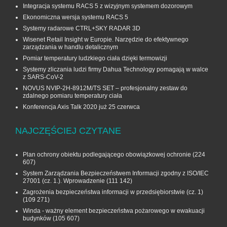
Integracja systemu RACS 5 z wizyjnym systemem dozorowym
Ekonomiczna wersja systemu RACS 5
Systemy radarowe CTRL+SKY RADAR 3D
Wisenet Retail Insight w Europie. Narzędzie do efektywnego
zarządzania w handlu detalicznym
Pomiar temperatury ludzkiego ciała dzięki termowizji
Systemy zliczania ludzi firmy Dahua Technology pomagają w walce
z SARS-CoV-2
NOVUS NVIP-2H-8912M/TS SET – profesjonalny zestaw do
zdalnego pomiaru temperatury ciała
Konferencja Axis Talk 2020 już 25 czerwca
NAJCZĘŚCIEJ CZYTANE
Plan ochrony obiektu podlegającego obowiązkowej ochronie
(224
607)
System Zarządzania Bezpieczeństwem Informacji zgodny z ISO/IEC
27001 (cz. 1.). Wprowadzenie
(111 142)
Zagrożenia bezpieczeństwa informacji w przedsiębiorstwie (cz. 1)
(109 271)
Winda - ważny element bezpieczeństwa pożarowego w ewakuacji
budynków
(105 607)