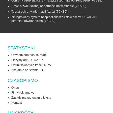
Ochrona osobista (cz. 3). Taktyka i technika ochrony osób
(76 728)
Drzwi o zwiększonej odporności na włamanie
(76 530)
Teoria ochrony informacji (cz. 1)
(75 480)
Zintegrowany system bezpieczeństwa człowieka w XXI wieku -
piramida równoboczna
(72 330)
STATYSTYKI
Odwiedzono nas: 9259049
Liczymy od 01/07/2007
Opublikowanych treści: 4075
Aktualnie na stronie:
11
CZASOPISMO
O nas
Filmy reklamowe
Zasady przygotowania tekstu
Kontakt
NA SKRÓTY