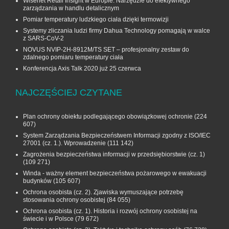
Wisenet Retail Insight w Europie. Narzędzie do efektywnego
zarządzania w handlu detalicznym
Pomiar temperatury ludzkiego ciała dzięki termowizji
Systemy zliczania ludzi firmy Dahua Technology pomagają w walce
z SARS-CoV-2
NOVUS NVIP-2H-8912M/TS SET – profesjonalny zestaw do
zdalnego pomiaru temperatury ciała
Konferencja Axis Talk 2020 już 25 czerwca
NAJCZĘŚCIEJ CZYTANE
Plan ochrony obiektu podlegającego obowiązkowej ochronie
(224
607)
System Zarządzania Bezpieczeństwem Informacji zgodny z ISO/IEC
27001 (cz. 1.). Wprowadzenie
(111 142)
Zagrożenia bezpieczeństwa informacji w przedsiębiorstwie (cz. 1)
(109 271)
Winda - ważny element bezpieczeństwa pożarowego w ewakuacji
budynków
(105 607)
Ochrona osobista (cz. 2). Zjawiska wymuszające potrzebę
stosowania ochrony osobistej
(84 055)
Ochrona osobista (cz. 1). Historia i rozwój ochrony osobistej na
świecie i w Polsce
(79 672)