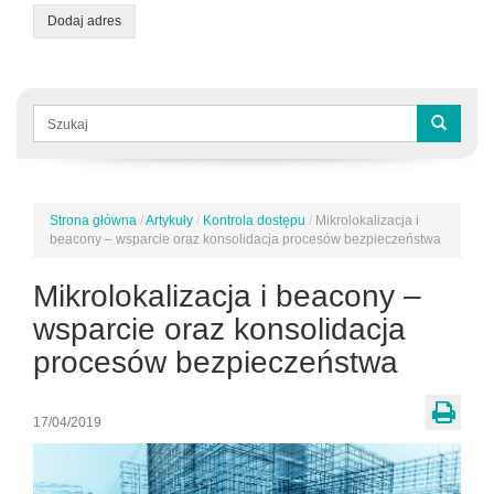
Dodaj adres
Formularz
wyszukiwania
Szukaj
Strona główna
/
Artykuły
/
Kontrola dostępu
/
Mikrolokalizacja i
Jesteś
beacony – wsparcie oraz konsolidacja procesów bezpieczeństwa
tutaj
Mikrolokalizacja i beacony –
wsparcie oraz konsolidacja
procesów bezpieczeństwa
17/04/2019