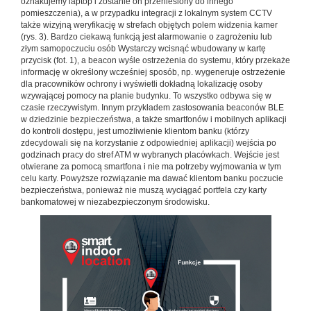
oznakujemy laptop i zostanie on przeniesiony do innego
pomieszczenia), a w przypadku integracji z lokalnym system CCTV
także wizyjną weryfikację w strefach objętych polem widzenia kamer
(rys. 3). Bardzo ciekawą funkcją jest alarmowanie o zagrożeniu lub
złym samopoczuciu osób Wystarczy wcisnąć wbudowany w kartę
przycisk (fot. 1), a beacon wyśle ostrzeżenia do systemu, który przekaże
informację w określony wcześniej sposób, np. wygeneruje ostrzeżenie
dla pracowników ochrony i wyświetli dokładną lokalizację osoby
wzywającej pomocy na planie budynku. To wszystko odbywa się w
czasie rzeczywistym. Innym przykładem zastosowania beaconów BLE
w dziedzinie bezpieczeństwa, a także smartfonów i mobilnych aplikacji
do kontroli dostępu, jest umożliwienie klientom banku (którzy
zdecydowali się na korzystanie z odpowiedniej aplikacji) wejścia po
godzinach pracy do stref ATM w wybranych placówkach. Wejście jest
otwierane za pomocą smartfona i nie ma potrzeby wyjmowania w tym
celu karty. Powyższe rozwiązanie ma dawać klientom banku poczucie
bezpieczeństwa, ponieważ nie muszą wyciągać portfela czy karty
bankomatowej w niezabezpieczonym środowisku.