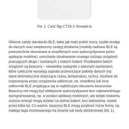
Fot. 1. Card Tag CT18-3. Kontakt.io
Główne zalety standardu BLE, takie jak mały pobór mocy, szybki dostęp
do danych oraz zwiększony zasięg działania (moduły radiowe BLE są
powszechnie stosowane w smartfonach oraz wykorzystywane przez
aplikacje mobilne), umożliwiły zbudowanie nowego rodzaju urządzeń
pracujących długo i zasilanych z małych baterii. Przykładem takich
urządzeń są beacony – niewielkie nadajniki z własnym zasilaniem,
które cyklicznie wysyłają sygnały przenoszące pakiety danych (np.
dane telemetryczne dotyczące czasu, temperatury, ruchu), możliwe do
rozpoznania przez urządzenia odbiorcze, np. smartfony lub inne
odbiorniki BLE znajdujące się w najbliższym otoczeniu beaconów.
Beacony nie mogą być efektywnie wykorzystywane bez odpowiedniego
oprogramowania, np. w postaci aplikacji mobilnych, ale dzięki niskiemu
zużyciu energii mogą działać na jednej baterii, bez ładowania, nawet
przez kilka lat. Co ważne, beacony BLE mogą przybrać różne formy, np.
małego taga montowanego na ścianie lub karty zbliżeniowej (fot. 1).