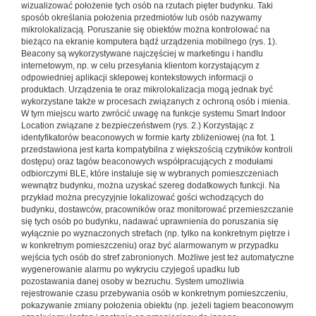
wizualizować położenie tych osób na rzutach pięter budynku. Taki
sposób określania położenia przedmiotów lub osób nazywamy
mikrolokalizacją. Poruszanie się obiektów można kontrolować na
bieżąco na ekranie komputera bądź urządzenia mobilnego (rys. 1).
Beacony są wykorzystywane najczęściej w marketingu i handlu
internetowym, np. w celu przesyłania klientom korzystającym z
odpowiedniej aplikacji sklepowej kontekstowych informacji o
produktach. Urządzenia te oraz mikrolokalizacja mogą jednak być
wykorzystane także w procesach związanych z ochroną osób i mienia.
W tym miejscu warto zwrócić uwagę na funkcje systemu Smart Indoor
Location związane z bezpieczeństwem (rys. 2.) Korzystając z
identyfikatorów beaconowych w formie karty zbliżeniowej (na fot. 1
przedstawiona jest karta kompatybilna z większością czytników kontroli
dostępu) oraz tagów beaconowych współpracujących z modułami
odbiorczymi BLE, które instaluje się w wybranych pomieszczeniach
wewnątrz budynku, można uzyskać szereg dodatkowych funkcji. Na
przykład można precyzyjnie lokalizować gości wchodzących do
budynku, dostawców, pracowników oraz monitorować przemieszczanie
się tych osób po budynku, nadawać uprawnienia do poruszania się
wyłącznie po wyznaczonych strefach (np. tylko na konkretnym piętrze i
w konkretnym pomieszczeniu) oraz być alarmowanym w przypadku
wejścia tych osób do stref zabronionych. Możliwe jest też automatyczne
wygenerowanie alarmu po wykryciu czyjegoś upadku lub
pozostawania danej osoby w bezruchu. System umożliwia
rejestrowanie czasu przebywania osób w konkretnym pomieszczeniu,
pokazywanie zmiany położenia obiektu (np. jeżeli tagiem beaconowym