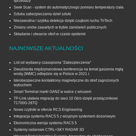
sprzedaży
Seek Scan - system do automatycznego pomiaru temperatury ciała
Sztuka zabezpieczania dzieł sztuki
Niezawodna i szybka detekcja dzięki czujkom ruchu TriTech
Zmiany umów zawartych w trybie zamówień publicznych
Składanie i otwarcie ofert w czasie epidemii
NAJNOWSZE AKTUALNOŚCI
List od wydawcy czasopisma "Zabezpieczenia"
Dwudziesta międzynarodowa konferencja na temat gaszenia mgłą
wodą (IWMC) odbędzie się w Polsce w 2021 r.
Iskrobezpieczne kontaktrony magnetyczne do stref zagrożonych
wybuchem
Smart Terminal marki GANZ w walce z wirusem
TP-Link ułatwia migrację do sieci 10 Gb/s dzięki przełącznikowi
T1700G‑28TQ
Nowe czytniki w ofercie RCS Engineering
Integracja systemu RACS 5 z wizyjnym systemem dozorowym
Ekonomiczna wersja systemu RACS 5
Systemy radarowe CTRL+SKY RADAR 3D