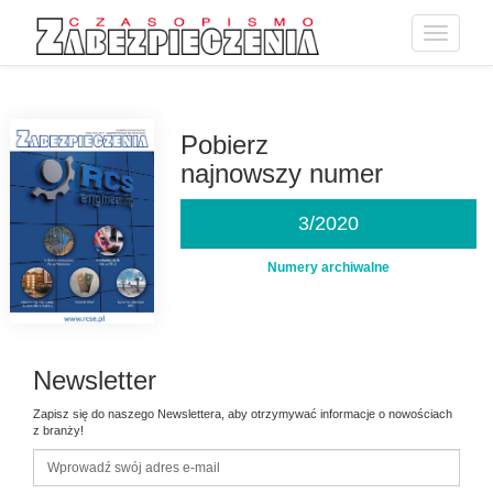
Toggle
navigatio
Przejdź
do
treści
Pobierz
najnowszy numer
3/2020
Numery archiwalne
Newsletter
Zapisz się do naszego Newslettera, aby otrzymywać informacje o nowościach
z branży!