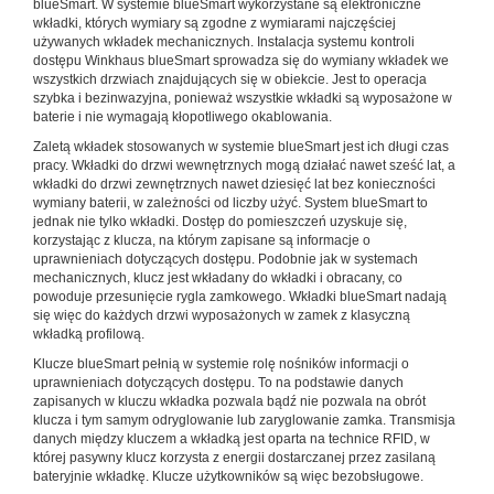
blueSmart. W systemie blueSmart wykorzystane są elektroniczne
wkładki, których wymiary są zgodne z wymiarami najczęściej
używanych wkładek mechanicznych. Instalacja systemu kontroli
dostępu Winkhaus blueSmart sprowadza się do wymiany wkładek we
wszystkich drzwiach znajdujących się w obiekcie. Jest to operacja
szybka i bezinwazyjna, ponieważ wszystkie wkładki są wyposażone w
baterie i nie wymagają kłopotliwego okablowania.
Zaletą wkładek stosowanych w systemie blueSmart jest ich długi czas
pracy. Wkładki do drzwi wewnętrznych mogą działać nawet sześć lat, a
wkładki do drzwi zewnętrznych nawet dziesięć lat bez konieczności
wymiany baterii, w zależności od liczby użyć. System blueSmart to
jednak nie tylko wkładki. Dostęp do pomieszczeń uzyskuje się,
korzystając z klucza, na którym zapisane są informacje o
uprawnieniach dotyczących dostępu. Podobnie jak w systemach
mechanicznych, klucz jest wkładany do wkładki i obracany, co
powoduje przesunięcie rygla zamkowego. Wkładki blueSmart nadają
się więc do każdych drzwi wyposażonych w zamek z klasyczną
wkładką profilową.
Klucze blueSmart pełnią w systemie rolę nośników informacji o
uprawnieniach dotyczących dostępu. To na podstawie danych
zapisanych w kluczu wkładka pozwala bądź nie pozwala na obrót
klucza i tym samym odryglowanie lub zaryglowanie zamka. Transmisja
danych między kluczem a wkładką jest oparta na technice RFID, w
której pasywny klucz korzysta z energii dostarczanej przez zasilaną
bateryjnie wkładkę. Klucze użytkowników są więc bezobsługowe.