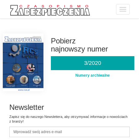
Toggle
navigatio
Przejdź
do
treści
Pobierz
najnowszy numer
3/2020
Numery archiwalne
Newsletter
Zapisz się do naszego Newslettera, aby otrzymywać informacje o nowościach
z branży!