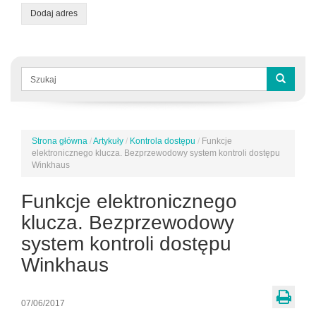
Dodaj adres
Formularz
wyszukiwania
Szukaj
Strona główna
/
Artykuły
/
Kontrola dostępu
/
Funkcje
Jesteś
elektronicznego klucza. Bezprzewodowy system kontroli dostępu
tutaj
Winkhaus
Funkcje elektronicznego
klucza. Bezprzewodowy
system kontroli dostępu
Winkhaus
07/06/2017