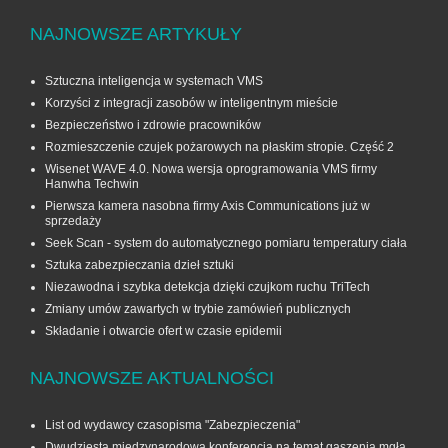
NAJNOWSZE ARTYKUŁY
Sztuczna inteligencja w systemach VMS
Korzyści z integracji zasobów w inteligentnym mieście
Bezpieczeństwo i zdrowie pracowników
Rozmieszczenie czujek pożarowych na płaskim stropie. Część 2
Wisenet WAVE 4.0. Nowa wersja oprogramowania VMS firmy
Hanwha Techwin
Pierwsza kamera nasobna firmy Axis Communications już w
sprzedaży
Seek Scan - system do automatycznego pomiaru temperatury ciała
Sztuka zabezpieczania dzieł sztuki
Niezawodna i szybka detekcja dzięki czujkom ruchu TriTech
Zmiany umów zawartych w trybie zamówień publicznych
Składanie i otwarcie ofert w czasie epidemii
NAJNOWSZE AKTUALNOŚCI
List od wydawcy czasopisma "Zabezpieczenia"
Dwudziesta międzynarodowa konferencja na temat gaszenia mgłą