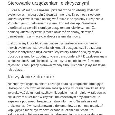
Sterowanie urządzeniami elektrycznymi
Klucze blueSmart, w założeniu przeznaczone do obsługi wkładek
systemowych, mogą pełnić również inne role. Za pomocą swojego
klucza użytkownik może obsługiwać także inne systemy i urządzenia.
Popularnym uzupełnieniem systemu kontroli dostępu Winkhaus
blueSmart są czytniki sterujące urządzeniami elektrycznymi. Za
pomocą klucza użytkownik może otwierać szlabany, sterować
oświetleniem czy włączyć w dozór system alarmowy.
Elektroniczny klucz blueSmart może być zastosowany również w
innych systemach sterowania lub kontroli dostępu, jeżeli potrzebna
będzie identyfikacja użytkownika. Wystarczy zadbać o to, by czytnik
obcego systemu był zgodny z typem transpondera RFID zastosowanym
w kluczu blueSmart. Takim kluczem można np. obsługiwać system
rejestracji czasu pracy, sterować windą albo uruchomić jakąś maszynę
lub pojazd.
Korzystanie z drukarek
Niezbędnym wyposażeniem każdego biura są urządzenia drukujące.
Dostęp do nich również można zabezpieczyć kluczem blueSmart. Aby
wydrukować dokument, użytkownik będzie musiał najpierw zalogować
się kluczem blueSmart w czytniku umieszczonym przy drukarce. To
zapewnia poufność i bezpieczeństwo informacji. Niezależnie od
drukowania, również skanowanie dokumentów za pomocą urządzeń
kopiujących może być zabezpieczone kluczem blueSmart. Po
zalogowaniu pliki zeskanowanych dokumentów zostaną wysłane na