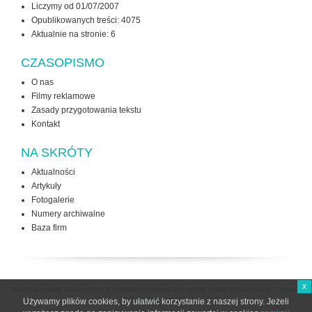
Liczymy od 01/07/2007
Opublikowanych treści: 4075
Aktualnie na stronie:
6
CZASOPISMO
O nas
Filmy reklamowe
Zasady przygotowania tekstu
Kontakt
NA SKRÓTY
Aktualności
Artykuły
Fotogalerie
Numery archiwalne
Baza firm
x
Wszelkie prawa zastrzeżone. Kopiowanie tekstów bez zgody redakcji zabronione /
Zasady
użytkowania strony
Używamy plików cookies, by ułatwić korzystanie z naszej strony. Jeżeli