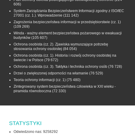
606)
System Zarządzania Bezpieczeństwem Informacji zgodny z ISO/IEC
27001 (cz. 1.). Wprowadzenie
(111 142)
Zagrożenia bezpieczeństwa informacji w przedsiębiorstwie (cz. 1)
(109 269)
Winda - ważny element bezpieczeństwa pożarowego w ewakuacji
budynków
(105 607)
Ochrona osobista (cz. 2). Zjawiska wymuszające potrzebę
stosowania ochrony osobistej
(84 054)
Ochrona osobista (cz. 1). Historia i rozwój ochrony osobistej na
świecie i w Polsce
(79 672)
Ochrona osobista (cz. 3). Taktyka i technika ochrony osób
(76 728)
Drzwi o zwiększonej odporności na włamanie
(76 529)
Teoria ochrony informacji (cz. 1)
(75 480)
Zintegrowany system bezpieczeństwa człowieka w XXI wieku -
piramida równoboczna
(72 330)
STATYSTYKI
Odwiedzono nas: 9258292