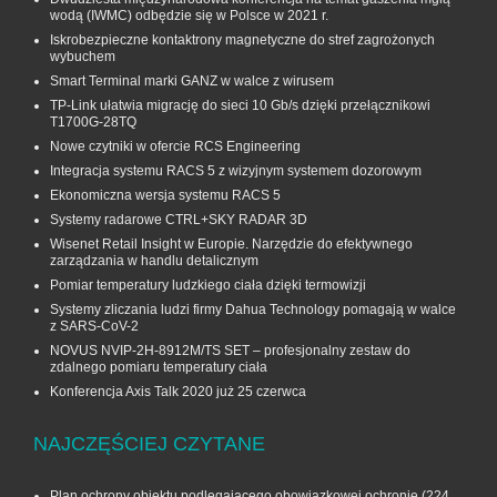
wodą (IWMC) odbędzie się w Polsce w 2021 r.
Iskrobezpieczne kontaktrony magnetyczne do stref zagrożonych
wybuchem
Smart Terminal marki GANZ w walce z wirusem
TP-Link ułatwia migrację do sieci 10 Gb/s dzięki przełącznikowi
T1700G‑28TQ
Nowe czytniki w ofercie RCS Engineering
Integracja systemu RACS 5 z wizyjnym systemem dozorowym
Ekonomiczna wersja systemu RACS 5
Systemy radarowe CTRL+SKY RADAR 3D
Wisenet Retail Insight w Europie. Narzędzie do efektywnego
zarządzania w handlu detalicznym
Pomiar temperatury ludzkiego ciała dzięki termowizji
Systemy zliczania ludzi firmy Dahua Technology pomagają w walce
z SARS-CoV-2
NOVUS NVIP-2H-8912M/TS SET – profesjonalny zestaw do
zdalnego pomiaru temperatury ciała
Konferencja Axis Talk 2020 już 25 czerwca
NAJCZĘŚCIEJ CZYTANE
Plan ochrony obiektu podlegającego obowiązkowej ochronie
(224