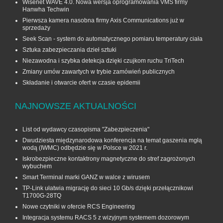
Wisenet WAVE 4.0. Nowa wersja oprogramowania VMS firmy
Hanwha Techwin
Pierwsza kamera nasobna firmy Axis Communications już w
sprzedaży
Seek Scan - system do automatycznego pomiaru temperatury ciała
Sztuka zabezpieczania dzieł sztuki
Niezawodna i szybka detekcja dzięki czujkom ruchu TriTech
Zmiany umów zawartych w trybie zamówień publicznych
Składanie i otwarcie ofert w czasie epidemii
NAJNOWSZE AKTUALNOŚCI
List od wydawcy czasopisma "Zabezpieczenia"
Dwudziesta międzynarodowa konferencja na temat gaszenia mgłą
wodą (IWMC) odbędzie się w Polsce w 2021 r.
Iskrobezpieczne kontaktrony magnetyczne do stref zagrożonych
wybuchem
Smart Terminal marki GANZ w walce z wirusem
TP-Link ułatwia migrację do sieci 10 Gb/s dzięki przełącznikowi
T1700G‑28TQ
Nowe czytniki w ofercie RCS Engineering
Integracja systemu RACS 5 z wizyjnym systemem dozorowym