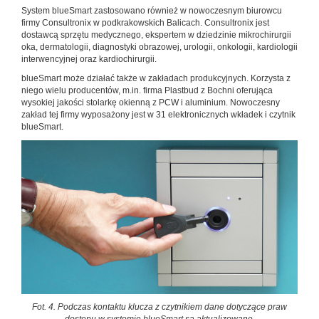
System blueSmart zastosowano również w nowoczesnym biurowcu
firmy Consultronix w podkrakowskich Balicach. Consultronix jest
dostawcą sprzętu medycznego, ekspertem w dziedzinie mikrochirurgii
oka, dermatologii, diagnostyki obrazowej, urologii, onkologii, kardiologii
interwencyjnej oraz kardiochirurgii.
blueSmart może działać także w zakładach produkcyjnych. Korzysta z
niego wielu producentów, m.in. firma Plastbud z Bochni oferująca
wysokiej jakości stolarkę okienną z PCW i aluminium. Nowoczesny
zakład tej firmy wyposażony jest w 31 elektronicznych wkładek i czytnik
blueSmart.
Fot. 4. Podczas kontaktu klucza z czytnikiem dane dotyczące praw
dostępu w systemie blueSmart są aktualizowane