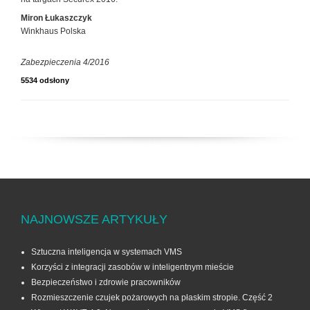
Miron Łukaszczyk
Winkhaus Polska
Zabezpieczenia 4/2016
5534 odsłony
NAJNOWSZE ARTYKUŁY
Sztuczna inteligencja w systemach VMS
Korzyści z integracji zasobów w inteligentnym mieście
Bezpieczeństwo i zdrowie pracowników
Rozmieszczenie czujek pożarowych na płaskim stropie. Część 2