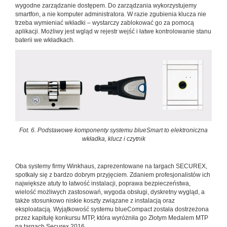
wygodne zarządzanie dostępem. Do zarządzania wykorzystujemy
smartfon, a nie komputer administratora. W razie zgubienia klucza nie
trzeba wymieniać wkładki – wystarczy zablokować go za pomocą
aplikacji. Możliwy jest wgląd w rejestr wejść i łatwe kontrolowanie stanu
baterii we wkładkach.
Fot. 6. Podstawowe komponenty systemu blueSmart to elektroniczna
wkładka, klucz i czytnik
Oba systemy firmy Winkhaus, zaprezentowane na targach SECUREX,
spotkały się z bardzo dobrym przyjęciem. Zdaniem profesjonalistów ich
największe atuty to łatwość instalacji, poprawa bezpieczeństwa,
wielość możliwych zastosowań, wygoda obsługi, dyskretny wygląd, a
także stosunkowo niskie koszty związane z instalacją oraz
eksploatacją. Wyjątkowość systemu blueCompact została dostrzeżona
przez kapitułę konkursu MTP, która wyróżniła go Złotym Medalem MTP
na targach Securex 2016.