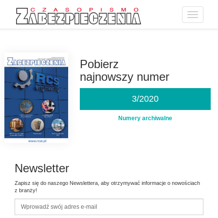
Toggle
navigatio
Przejdź
do
treści
Pobierz
najnowszy numer
3/2020
Numery archiwalne
Newsletter
Zapisz się do naszego Newslettera, aby otrzymywać informacje o nowościach
z branży!