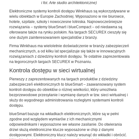
i fot. Arte studio architektoniczne)
Elektroniczne systemy kontroli dostępu Winkhaus są wykorzystywane w
wielu obiektach w Europie Zachodniej. Wyposażono w nie biurowce,
hotele, szpitale, szkoły i nowoczesne lotniska. Najnowocześniejsze
rozwiązania – systemy blueSmart i blueCompact – od niedawna są
oferowane także na rynku polskim. Na targach SECUREX cieszyły się
one dużym zainteresowaniem specjalistów z branży.
Firma Winkhaus ma wieloletnie doświadczenie w branży zabezpieczeń
mechanicznych, a od kilku lat specjalizuje się także w innowacyjnych
rozwiązaniach z dziedziny kontroli dostępu. Te ostatnie zaprezentowała
na tegorocznych targach SECUREX w Poznaniu.
Kontrola dostępu w sieci wirtualnej
Pierwszy z zaprezentowanych na targach produktów z dziedziny
zabezpieczeń elektronicznych to blueSmart – zaawansowany system
kontroli dostępu do obiektów o różnej wielkości, który umożliwia
bezprzewodowe przesyłanie i wymianę danych w tzw. sieci wirtualnej i
służy do wygodnego administrowania rozległymi systemami kontroli
dostępu.
blueSmart bazuje na wkładkach elektronicznych, które są w pełni
zgodne pod względem wymiarów z ich mechanicznymi
odpowiednikami i wyposażone we własne zasilanie. Do otwierania
drzwi służą elektroniczne klucze wyposażone w chip z danymi
dostępowymi. Elektroniczny klucz należy wsunąć do wkładki i obrócić.