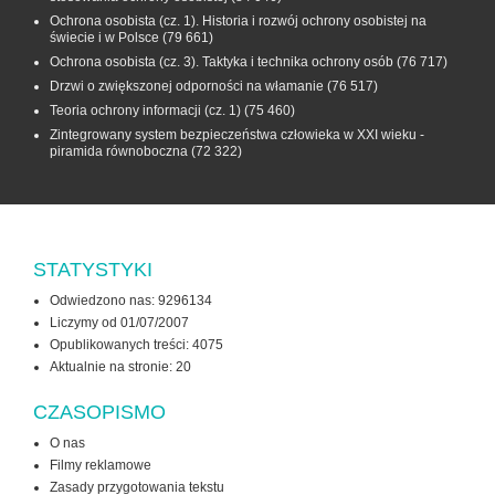
Ochrona osobista (cz. 1). Historia i rozwój ochrony osobistej na
świecie i w Polsce
(79 661)
Ochrona osobista (cz. 3). Taktyka i technika ochrony osób
(76 717)
Drzwi o zwiększonej odporności na włamanie
(76 517)
Teoria ochrony informacji (cz. 1)
(75 460)
Zintegrowany system bezpieczeństwa człowieka w XXI wieku -
piramida równoboczna
(72 322)
STATYSTYKI
Odwiedzono nas: 9296134
Liczymy od 01/07/2007
Opublikowanych treści: 4075
Aktualnie na stronie:
20
CZASOPISMO
O nas
Filmy reklamowe
Zasady przygotowania tekstu