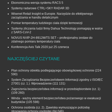
Ekonomiczna wersja systemu RACS 5
Systemy radarowe CTRL+SKY RADAR 3D
Wisenet Retail Insight w Europie. Narzędzie do efektywnego
zarządzania w handlu detalicznym
Pomiar temperatury ludzkiego ciała dzięki termowizji
Systemy zliczania ludzi firmy Dahua Technology pomagają w walce
z SARS-CoV-2
NOVUS NVIP-2H-8912M/TS SET – profesjonalny zestaw do
zdalnego pomiaru temperatury ciała
Konferencja Axis Talk 2020 już 25 czerwca
NAJCZĘŚCIEJ CZYTANE
Plan ochrony obiektu podlegającego obowiązkowej ochronie
(224
590)
System Zarządzania Bezpieczeństwem Informacji zgodny z ISO/IEC
27001 (cz. 1.). Wprowadzenie
(111 131)
Zagrożenia bezpieczeństwa informacji w przedsiębiorstwie (cz. 1)
(109 260)
Winda - ważny element bezpieczeństwa pożarowego w ewakuacji
budynków
(105 598)
Ochrona osobista (cz. 2). Zjawiska wymuszające potrzebę
stosowania ochrony osobistej
(84 046)