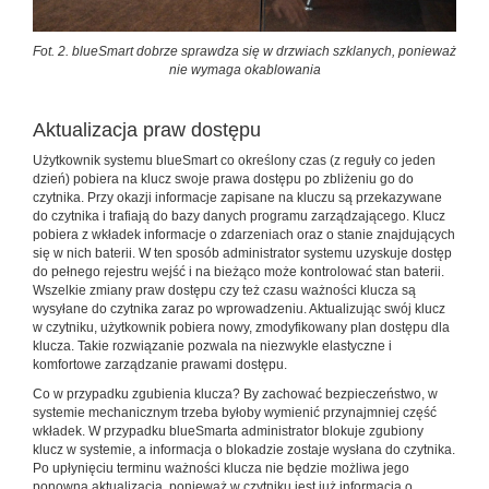
Fot. 2. blueSmart dobrze sprawdza się w drzwiach szklanych, ponieważ
nie wymaga okablowania
Aktualizacja praw dostępu
Użytkownik systemu blueSmart co określony czas (z reguły co jeden
dzień) pobiera na klucz swoje prawa dostępu po zbliżeniu go do
czytnika. Przy okazji informacje zapisane na kluczu są przekazywane
do czytnika i trafiają do bazy danych programu zarządzającego. Klucz
pobiera z wkładek informacje o zdarzeniach oraz o stanie znajdujących
się w nich baterii. W ten sposób administrator systemu uzyskuje dostęp
do pełnego rejestru wejść i na bieżąco może kontrolować stan baterii.
Wszelkie zmiany praw dostępu czy też czasu ważności klucza są
wysyłane do czytnika zaraz po wprowadzeniu. Aktualizując swój klucz
w czytniku, użytkownik pobiera nowy, zmodyfikowany plan dostępu dla
klucza. Takie rozwiązanie pozwala na niezwykle elastyczne i
komfortowe zarządzanie prawami dostępu.
Co w przypadku zgubienia klucza? By zachować bezpieczeństwo, w
systemie mechanicznym trzeba byłoby wymienić przynajmniej część
wkładek. W przypadku blueSmarta administrator blokuje zgubiony
klucz w systemie, a informacja o blokadzie zostaje wysłana do czytnika.
Po upłynięciu terminu ważności klucza nie będzie możliwa jego
ponowna aktualizacja, ponieważ w czytniku jest już informacja o