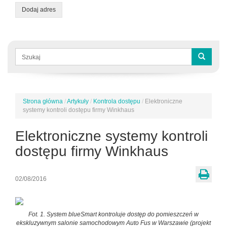
Dodaj adres
Formularz
wyszukiwania
Szukaj
Strona główna
/
Artykuły
/
Kontrola dostępu
/
Elektroniczne
Jesteś
systemy kontroli dostępu firmy Winkhaus
tutaj
Elektroniczne systemy kontroli
dostępu firmy Winkhaus
02/08/2016
Fot. 1.
System blueSmart kontroluje dostęp do pomieszczeń w
ekskluzywnym salonie samochodowym Auto Fus w Warszawie
(projekt