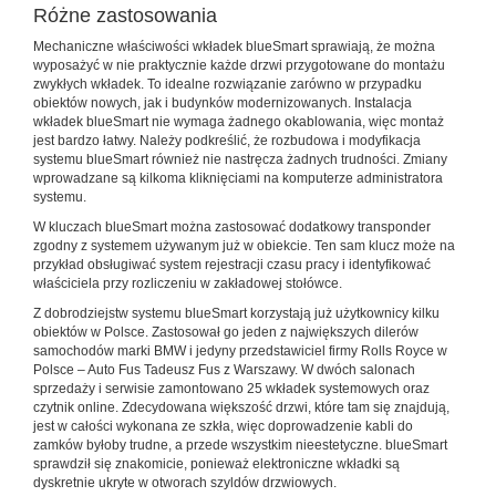
Różne zastosowania
Mechaniczne właściwości wkładek blueSmart sprawiają, że można
wyposażyć w nie praktycznie każde drzwi przygotowane do montażu
zwykłych wkładek. To idealne rozwiązanie zarówno w przypadku
obiektów nowych, jak i budynków modernizowanych. Instalacja
wkładek blueSmart nie wymaga żadnego okablowania, więc montaż
jest bardzo łatwy. Należy podkreślić, że rozbudowa i modyfikacja
systemu blueSmart również nie nastręcza żadnych trudności. Zmiany
wprowadzane są kilkoma kliknięciami na komputerze administratora
systemu.
W kluczach blueSmart można zastosować dodatkowy transponder
zgodny z systemem używanym już w obiekcie. Ten sam klucz może na
przykład obsługiwać system rejestracji czasu pracy i identyfikować
właściciela przy rozliczeniu w zakładowej stołówce.
Z dobrodziejstw systemu blueSmart korzystają już użytkownicy kilku
obiektów w Polsce. Zastosował go jeden z największych dilerów
samochodów marki BMW i jedyny przedstawiciel firmy Rolls Royce w
Polsce – Auto Fus Tadeusz Fus z Warszawy. W dwóch salonach
sprzedaży i serwisie zamontowano 25 wkładek systemowych oraz
czytnik online. Zdecydowana większość drzwi, które tam się znajdują,
jest w całości wykonana ze szkła, więc doprowadzenie kabli do
zamków byłoby trudne, a przede wszystkim nieestetyczne. blueSmart
sprawdził się znakomicie, ponieważ elektroniczne wkładki są
dyskretnie ukryte w otworach szyldów drzwiowych.