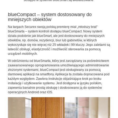
blueCompact – system dostosowany do
mniejszych obiektów
Na targach Securex swoją polską premierę miał „młodszy brat”
blueSmarta – system kontroli dostępu blueCompact. Nowy system
działa podobnie jak blueSmart, ale jest dostosowany do mniejszych
obiektów, np. domów, rezydencji, biur lub gabinetów, w których
wykorzystuje się nie więcej niż 25 wkładek i 99 kluczy. Jego zaletami są
łatwość obsługi, elastyczność i możliwość sterowania za pomocą
urządzeń mobilnych.
W odróżnieniu od blueSmarta, który jest zarządzany za pośrednictwem
zaawansowanego oprogramowania umożliwiającego administrowanie
złożonymi systemami, blueCompact jest obsługiwany za pomocą
darmowej aplikacji na smartfony. Aplikacja ta została dopracowana pod
każdym względem. Zawiera instrukcje objaśniające krok po kroku
instalację i użytkowanie systemu. Jest dostępna w języku polskim,
zapewnia banalnie prostą obsługę i dostosowano ją do systemów
operacyjnych Android oraz iOS.