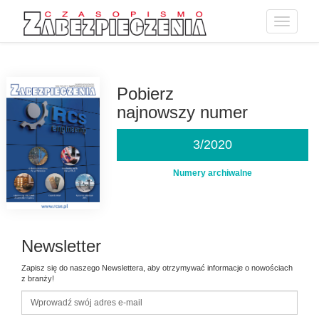
Toggle
navigatio
Przejdź
do
treści
Pobierz
najnowszy numer
3/2020
Numery archiwalne
Newsletter
Zapisz się do naszego Newslettera, aby otrzymywać informacje o nowościach
z branży!