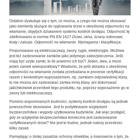
Ostatnio dyskutuje się o tym, co można, a czego nie można stosować
jako elementy służące do ryglowania drzwi o określonej odporności na
włamanie, objętych działaniem systemu kontroli dostępu. Odporność tę
zdefiniowano w normie PN-EN 1627
Drzwi, okna, ściany osłonowe,
kraty i żaluzje. Odporność na włamanie. Wymagania i klasyfikacja.
Proponowane są elektrozaczepy, zwory, rygle, elektrorygle. Możliwe
jest też zastosowanie zamków jako jedynego zabezpieczenia. Jeśli
mają być użyte zamki, to ile powinno ich być? Jeden, dwa, a może
jeden zamek wielopunktowy? Wiadomo, że jeśli stolarka o określonej
odporności na włamanie została przebadana w procesie certyfikacji
razem z konkretnym wyposażeniem, np. zamkiem odpowiedniej klasy,
to nie można ani zastosować zamka innej klasy, ani dokonywać
jakichkolwiek przeróbek tego produktu, np. poprzez wyposażenie go w
zwory lub elektrozaczepy.
Pomimo wspomnianych trudności, systemy kontroli dostępu są jednak
powszechnie stosowane. Jest to podyktowane względami
bezpieczeństwa i wygody użytkowania budynków. Jak więc postąpić,
gdy ze względów bezpieczeństwa konieczne jest zastosowanie
certyfikowanych drzwi? Nie jest to trudne, jednak należy przestrzec
kilku zasad.
Pamiętając o złotej zasadzie ochrony obiektów, a mianowicie o tym, że