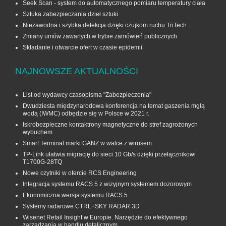
Seek Scan - system do automatycznego pomiaru temperatury ciała
Sztuka zabezpieczania dzieł sztuki
Niezawodna i szybka detekcja dzięki czujkom ruchu TriTech
Zmiany umów zawartych w trybie zamówień publicznych
Składanie i otwarcie ofert w czasie epidemii
NAJNOWSZE AKTUALNOŚCI
List od wydawcy czasopisma "Zabezpieczenia"
Dwudziesta międzynarodowa konferencja na temat gaszenia mgłą
wodą (IWMC) odbędzie się w Polsce w 2021 r.
Iskrobezpieczne kontaktrony magnetyczne do stref zagrożonych
wybuchem
Smart Terminal marki GANZ w walce z wirusem
TP-Link ułatwia migrację do sieci 10 Gb/s dzięki przełącznikowi
T1700G‑28TQ
Nowe czytniki w ofercie RCS Engineering
Integracja systemu RACS 5 z wizyjnym systemem dozorowym
Ekonomiczna wersja systemu RACS 5
Systemy radarowe CTRL+SKY RADAR 3D
Wisenet Retail Insight w Europie. Narzędzie do efektywnego
zarządzania w handlu detalicznym