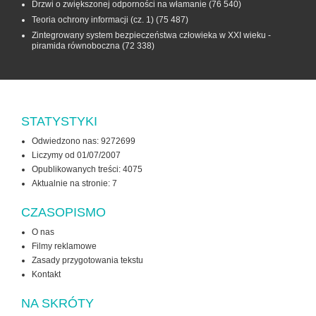
Drzwi o zwiększonej odporności na włamanie
(76 540)
Teoria ochrony informacji (cz. 1)
(75 487)
Zintegrowany system bezpieczeństwa człowieka w XXI wieku -
piramida równoboczna
(72 338)
STATYSTYKI
Odwiedzono nas: 9272699
Liczymy od 01/07/2007
Opublikowanych treści: 4075
Aktualnie na stronie:
7
CZASOPISMO
O nas
Filmy reklamowe
Zasady przygotowania tekstu
Kontakt
NA SKRÓTY