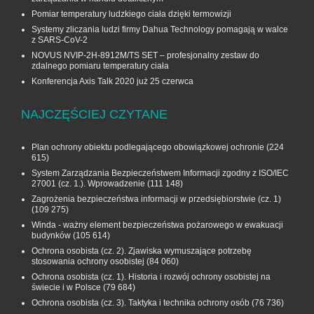
Pomiar temperatury ludzkiego ciała dzięki termowizji
Systemy zliczania ludzi firmy Dahua Technology pomagają w walce
z SARS-CoV-2
NOVUS NVIP-2H-8912M/TS SET – profesjonalny zestaw do
zdalnego pomiaru temperatury ciała
Konferencja Axis Talk 2020 już 25 czerwca
NAJCZĘŚCIEJ CZYTANE
Plan ochrony obiektu podlegającego obowiązkowej ochronie
(224
615)
System Zarządzania Bezpieczeństwem Informacji zgodny z ISO/IEC
27001 (cz. 1.). Wprowadzenie
(111 148)
Zagrożenia bezpieczeństwa informacji w przedsiębiorstwie (cz. 1)
(109 275)
Winda - ważny element bezpieczeństwa pożarowego w ewakuacji
budynków
(105 614)
Ochrona osobista (cz. 2). Zjawiska wymuszające potrzebę
stosowania ochrony osobistej
(84 060)
Ochrona osobista (cz. 1). Historia i rozwój ochrony osobistej na
świecie i w Polsce
(79 684)
Ochrona osobista (cz. 3). Taktyka i technika ochrony osób
(76 736)