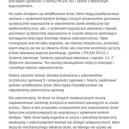
pod kątem zgodności z normą PN-EN 1627 razem z fabrycznym
wyposażeniem.
Na rynku dostępne są certyfikowane drzwi, które mogą współpracować
zarówno z systemami kontroli dostępu różnych producentów (ponieważ
są fabrycznie wyposażone w odpowiednie zamki elektryczne lub
elektromotoryczne), jak i z systemami sygnalizacji włamania i napadu
(ponieważ są fabrycznie wyposażone w czujniki otwarcia spełniające
wymagania dotyczące trzeciego stopnia zabezpieczenia). Takie
rozwiązanie jest nie tylko wygodne, ale również bezpieczne, ponieważ
alarm włączy się nie po otwarciu drzwi, ale znacznie wcześniej, już przy
próbie włamania poprzez penetrację, zgodnie z PN-EN 50131-1
Systemy alarmowe. Systemy sygnalizacji włamania i napadu. Cz. 7:
Wytyczne stosowania.
Ten wymóg obowiązkowo dotyczy trzeciego i
czwartego stopnia zabezpieczenia.
Należy uważnie dobrać stolarkę budowlaną o odpowiedniej
szczelności ogniowej E i izolacyjności ogniowej I. Należy zaoferować
gotowe certyfikowane drzwi, które będą charakteryzować się
odpowiednią odpornością ogniową.
Nie zapominajmy, że drzwi na drogach ewakuacyjnych muszą
zagwarantować swobodę przejścia w warunkach panujących w czasie
pożaru. Także w tym przypadku rozwiązaniem jest zastosowanie drzwi
fabrycznie przystosowanych do współpracy z systemami kontroli
dostępu. Takie drzwi będą wygodne w użyciu i umożliwią bezpieczną
ewakuację z wykorzystaniem klamek lub dźwigni antypanicznych, które
służą do mechanicznego otwarcia drzwi, do którego nie używa się