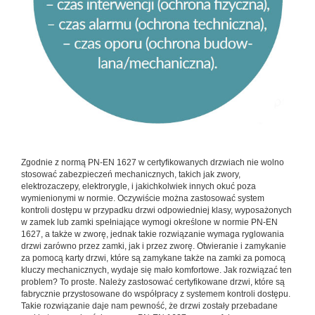
Zgodnie z normą PN-EN 1627 w certyfikowanych drzwiach nie wolno
stosować zabezpieczeń mechanicznych, takich jak zwory,
elektrozaczepy, elektrorygle, i jakichkolwiek innych okuć poza
wymienionymi w normie. Oczywiście można zastosować system
kontroli dostępu w przypadku drzwi odpowiedniej klasy, wyposażonych
w zamek lub zamki spełniające wymogi określone w normie PN-EN
1627, a także w zworę, jednak takie rozwiązanie wymaga ryglowania
drzwi zarówno przez zamki, jak i przez zworę. Otwieranie i zamykanie
za pomocą karty drzwi, które są zamykane także na zamki za pomocą
kluczy mechanicznych, wydaje się mało komfortowe. Jak rozwiązać ten
problem? To proste. Należy zastosować certyfikowane drzwi, które są
fabrycznie przystosowane do współpracy z systemem kontroli dostępu.
Takie rozwiązanie daje nam pewność, że drzwi zostały przebadane