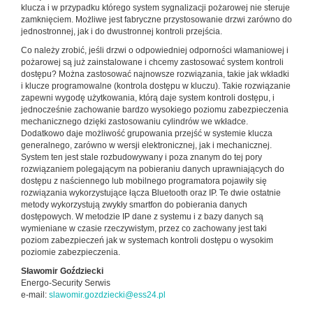
klucza i w przypadku którego system sygnalizacji pożarowej nie steruje
zamknięciem. Możliwe jest fabryczne przystosowanie drzwi zarówno do
jednostronnej, jak i do dwustronnej kontroli przejścia.
Co należy zrobić, jeśli drzwi o odpowiedniej odporności włamaniowej i
pożarowej są już zainstalowane i chcemy zastosować system kontroli
dostępu? Można zastosować najnowsze rozwiązania, takie jak wkładki
i klucze programowalne (kontrola dostępu w kluczu). Takie rozwiązanie
zapewni wygodę użytkowania, którą daje system kontroli dostępu, i
jednocześnie zachowanie bardzo wysokiego poziomu zabezpieczenia
mechanicznego dzięki zastosowaniu cylindrów we wkładce.
Dodatkowo daje możliwość grupowania przejść w systemie klucza
generalnego, zarówno w wersji elektronicznej, jak i mechanicznej.
System ten jest stale rozbudowywany i poza znanym do tej pory
rozwiązaniem polegającym na pobieraniu danych uprawniających do
dostępu z naściennego lub mobilnego programatora pojawiły się
rozwiązania wykorzystujące łącza Bluetooth oraz IP. Te dwie ostatnie
metody wykorzystują zwykły smartfon do pobierania danych
dostępowych. W metodzie IP dane z systemu i z bazy danych są
wymieniane w czasie rzeczywistym, przez co zachowany jest taki
poziom zabezpieczeń jak w systemach kontroli dostępu o wysokim
poziomie zabezpieczenia.
Sławomir Goździecki
Energo-Security Serwis
e-mail:
slawomir.gozdziecki@ess24.pl