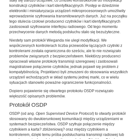
stały się bardzo uciążliwe, co zmusiło konstruktorów do modyfikacji
konstrukcji czytników i kart identyfikacyjnych. Postęp w dziedzinie
elektroniki i miniaturyzacja urządzeń mikroprocesorowych umożliwiły
wprowadzenie szyfrowania transmitowanych danych. Już na początku
tego stulecia czołowi producenci czytników i kart identyfikacyjnych
zastosowali szyfrowanie interfejsu radiowego. Od tego momentu
przechwycenie danych metodą podsłuchu stało się bezużyteczne.
Niestety sam protokół Wieganda nie uległ modyfikacji. We
współczesnych kontrolerach liczba przewodów łączących czytniki z
kontrolerami została ograniczona do sześciu, ale to nie rozwiązało
problemów związanych z bezpieczeństwem. Niektórzy producenci
opracowali własne protokoły transmisji szeregowej i zastosowali
magistralowe połączenie czytników, jednak pojawił się problem z
kompatybilnością. Projektanci byli zmuszeni do stosowania wszystkich
urządzeń wchodzących w skład systemu jednej marki, co w wielu
sytuacjach stanowiło poważne ograniczenie funkcjonalności.
Dopiero pojawienie się otwartego protokołu OSDP rozwiązało
większość opisanych problemów.
Protokół OSDP
OSDP (od ang.
Open Supervised Device Protocol
) to otwarty protokół
stosowany do dwukierunkowej komunikacji między urządzeniami w
systemach bezpieczeństwa. OSDP szyfruje połączenie między
czytnikiem a karta? zbliżeniową? oraz między czytnikiem a
kontrolerem, dzięki temu próba podsłuchania transmisji radiowej lub