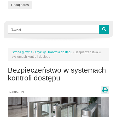
Dodaj adres
Formularz
wyszukiwania
Szukaj
Strona główna
/
Artykuły
/
Kontrola dostępu
/
Bezpieczeństwo w
Jesteś
systemach kontroli dostępu
tutaj
Bezpieczeństwo w systemach
kontroli dostępu
07/08/2019