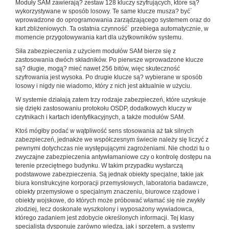
Moduły SAM zawierają? zestaw 128 kluczy szyfrujących, które są?
wykorzystywane w sposób losowy. Te same klucze musza? być´
wprowadzone do oprogramowania zarządzającego systemem oraz do
kart zbliżeniowych. Ta ostatnia czynność´ przebiega automatycznie, w
momencie przygotowywania kart dla użytkowników systemu.
Siła zabezpieczenia z użyciem modułów SAM bierze się z
zastosowania dwóch składników. Po pierwsze wprowadzone klucze
są? długie, mogą? mieć nawet 256 bitów, więc skuteczność
szyfrowania jest wysoka. Po drugie klucze są? wybierane w sposób
losowy i nigdy nie wiadomo, który z nich jest aktualnie w użyciu.
W systemie działają zatem trzy rodzaje zabezpieczeń, które uzyskuje
się dzięki zastosowaniu protokołu OSDP, dodatkowych kluczy w
czytnikach i kartach identyfikacyjnych, a także modułów SAM.
Ktoś mógłby podać w wątpliwość sens stosowania aż tak silnych
zabezpieczeń, jednakże we współczesnym świecie należy się liczyć z
pewnymi dotychczas nie występującymi zagrożeniami. Nie chodzi tu o
zwyczajne zabezpieczenia antywłamaniowe czy o kontrolę dostępu na
terenie przeciętnego budynku. W takim przypadku wystarczą
podstawowe zabezpieczenia. Są jednak obiekty specjalne, takie jak
biura konstrukcyjne korporacji przemysłowych, laboratoria badawcze,
obiekty przemysłowe o specjalnym znaczeniu, biurowce rządowe i
obiekty wojskowe, do których może próbować włamać się nie zwykły
złodziej, lecz doskonale wyszkolony i wyposażony wywiadowca,
którego zadaniem jest zdobycie określonych informacji. Tej klasy
specjalista dysponuje zarówno wiedzą, jak i sprzętem, a systemy