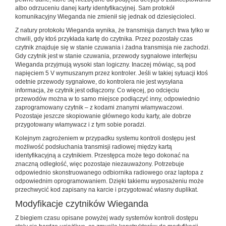
albo odrzuceniu danej karty identyfikacyjnej. Sam protokół
komunikacyjny Wieganda nie zmienił się jednak od dziesięcioleci.
Z natury protokołu Wieganda wynika, że transmisja danych trwa tylko w
chwili, gdy ktoś przykłada kartę do czytnika. Przez pozostały czas
czytnik znajduje się w stanie czuwania i żadna transmisja nie zachodzi.
Gdy czytnik jest w stanie czuwania, przewody sygnałowe interfejsu
Wieganda przyjmują wysoki stan logiczny. Inaczej mówiąc, są pod
napięciem 5 V wymuszanym przez kontroler. Jeśli w takiej sytuacji ktoś
odetnie przewody sygnałowe, do kontrolera nie jest wysyłana
informacja, że czytnik jest odłączony. Co więcej, po odcięciu
przewodów można w to samo miejsce podłączyć inny, odpowiednio
zaprogramowany czytnik – z kodami znanymi włamywaczowi.
Pozostaje jeszcze skopiowanie głównego kodu karty, ale dobrze
przygotowany włamywacz i z tym sobie poradzi.
Kolejnym zagrożeniem w przypadku systemu kontroli dostępu jest
możliwość podsłuchania transmisji radiowej między kartą
identyfikacyjną a czytnikiem. Przestępca może tego dokonać na
znaczną odległość, więc pozostaje niezauważony. Potrzebuje
odpowiednio skonstruowanego odbiornika radiowego oraz laptopa z
odpowiednim oprogramowaniem. Dzięki takiemu wyposażeniu może
przechwycić kod zapisany na karcie i przygotować własny duplikat.
Modyfikacje czytników Wieganda
Z biegiem czasu opisane powyżej wady systemów kontroli dostępu