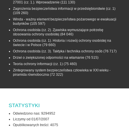
27001 (cz. 1.). Wprowadzenie
(111 130)
Zagrożenia bezpieczeństwa informacji w przedsiębiorstwie (cz. 1)
(109 260)
Winda - ważny element bezpieczeństwa pożarowego w ewakuacji
budynków
(105 597)
Ochrona osobista (cz. 2). Zjawiska wymuszające potrzebę
stosowania ochrony osobistej
(84 046)
Ochrona osobista (cz. 1). Historia i rozwój ochrony osobistej na
świecie i w Polsce
(79 660)
Ochrona osobista (cz. 3). Taktyka i technika ochrony osób
(76 717)
Drzwi o zwiększonej odporności na włamanie
(76 515)
Teoria ochrony informacji (cz. 1)
(75 460)
Zintegrowany system bezpieczeństwa człowieka w XXI wieku -
piramida równoboczna
(72 322)
STATYSTYKI
Odwiedzono nas: 9294952
Liczymy od 01/07/2007
Opublikowanych treści: 4075