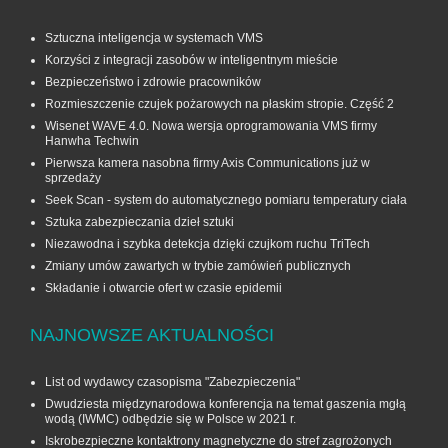
Sztuczna inteligencja w systemach VMS
Korzyści z integracji zasobów w inteligentnym mieście
Bezpieczeństwo i zdrowie pracowników
Rozmieszczenie czujek pożarowych na płaskim stropie. Część 2
Wisenet WAVE 4.0. Nowa wersja oprogramowania VMS firmy
Hanwha Techwin
Pierwsza kamera nasobna firmy Axis Communications już w
sprzedaży
Seek Scan - system do automatycznego pomiaru temperatury ciała
Sztuka zabezpieczania dzieł sztuki
Niezawodna i szybka detekcja dzięki czujkom ruchu TriTech
Zmiany umów zawartych w trybie zamówień publicznych
Składanie i otwarcie ofert w czasie epidemii
NAJNOWSZE AKTUALNOŚCI
List od wydawcy czasopisma "Zabezpieczenia"
Dwudziesta międzynarodowa konferencja na temat gaszenia mgłą
wodą (IWMC) odbędzie się w Polsce w 2021 r.
Iskrobezpieczne kontaktrony magnetyczne do stref zagrożonych