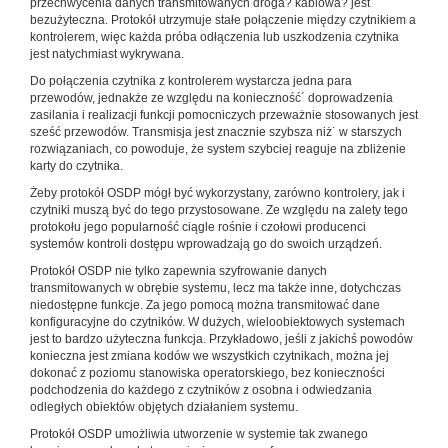
przechwycenia danych transmitowanych droga? kablowa? jest
bezużyteczna. Protokół utrzymuje stałe połączenie między czytnikiem a
kontrolerem, więc każda próba odłączenia lub uszkodzenia czytnika
jest natychmiast wykrywana.
Do połączenia czytnika z kontrolerem wystarcza jedna para
przewodów, jednakże ze względu na konieczność´ doprowadzenia
zasilania i realizacji funkcji pomocniczych przeważnie stosowanych jest
sześć przewodów. Transmisja jest znacznie szybsza niż˙ w starszych
rozwiązaniach, co powoduje, że system szybciej reaguje na zbliżenie
karty do czytnika.
Żeby protokół OSDP mógł być wykorzystany, zarówno kontrolery, jak i
czytniki muszą być do tego przystosowane. Ze względu na zalety tego
protokołu jego popularność ciągle rośnie i czołowi producenci
systemów kontroli dostępu wprowadzają go do swoich urządzeń.
Protokół OSDP nie tylko zapewnia szyfrowanie danych
transmitowanych w obrębie systemu, lecz ma także inne, dotychczas
niedostępne funkcje. Za jego pomocą można transmitować dane
konfiguracyjne do czytników. W dużych, wieloobiektowych systemach
jest to bardzo użyteczna funkcja. Przykładowo, jeśli z jakichś powodów
konieczna jest zmiana kodów we wszystkich czytnikach, można jej
dokonać z poziomu stanowiska operatorskiego, bez konieczności
podchodzenia do każdego z czytników z osobna i odwiedzania
odległych obiektów objętych działaniem systemu.
Protokół OSDP umożliwia utworzenie w systemie tak zwanego