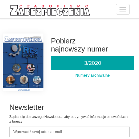
Toggle
navigatio
Przejdź
do
treści
Pobierz
najnowszy numer
3/2020
Numery archiwalne
Newsletter
Zapisz się do naszego Newslettera, aby otrzymywać informacje o nowościach
z branży!