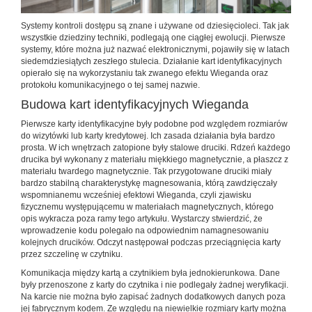
Systemy kontroli dostępu są znane i używane od dziesięcioleci. Tak jak
wszystkie dziedziny techniki, podlegają one ciągłej ewolucji. Pierwsze
systemy, które można już nazwać elektronicznymi, pojawiły się w latach
siedemdziesiątych zeszłego stulecia. Działanie kart identyfikacyjnych
opierało się na wykorzystaniu tak zwanego efektu Wieganda oraz
protokołu komunikacyjnego o tej samej nazwie.
Budowa kart identyfikacyjnych Wieganda
Pierwsze karty identyfikacyjne były podobne pod względem rozmiarów
do wizytówki lub karty kredytowej. Ich zasada działania była bardzo
prosta. W ich wnętrzach zatopione były stalowe druciki. Rdzeń każdego
drucika był wykonany z materiału miękkiego magnetycznie, a płaszcz z
materiału twardego magnetycznie. Tak przygotowane druciki miały
bardzo stabilną charakterystykę magnesowania, którą zawdzięczały
wspomnianemu wcześniej efektowi Wieganda, czyli zjawisku
fizycznemu występującemu w materiałach magnetycznych, którego
opis wykracza poza ramy tego artykułu. Wystarczy stwierdzić, że
wprowadzenie kodu polegało na odpowiednim namagnesowaniu
kolejnych drucików. Odczyt następował podczas przeciągnięcia karty
przez szczelinę w czytniku.
Komunikacja między kartą a czytnikiem była jednokierunkowa. Dane
były przenoszone z karty do czytnika i nie podlegały żadnej weryfikacji.
Na karcie nie można było zapisać żadnych dodatkowych danych poza
jej fabrycznym kodem. Ze względu na niewielkie rozmiary karty można