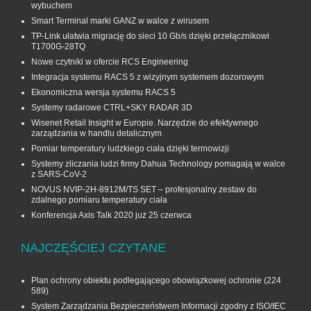
wybuchem
Smart Terminal marki GANZ w walce z wirusem
TP-Link ułatwia migrację do sieci 10 Gb/s dzięki przełącznikowi
T1700G‑28TQ
Nowe czytniki w ofercie RCS Engineering
Integracja systemu RACS 5 z wizyjnym systemem dozorowym
Ekonomiczna wersja systemu RACS 5
Systemy radarowe CTRL+SKY RADAR 3D
Wisenet Retail Insight w Europie. Narzędzie do efektywnego
zarządzania w handlu detalicznym
Pomiar temperatury ludzkiego ciała dzięki termowizji
Systemy zliczania ludzi firmy Dahua Technology pomagają w walce
z SARS-CoV-2
NOVUS NVIP-2H-8912M/TS SET – profesjonalny zestaw do
zdalnego pomiaru temperatury ciała
Konferencja Axis Talk 2020 już 25 czerwca
NAJCZĘŚCIEJ CZYTANE
Plan ochrony obiektu podlegającego obowiązkowej ochronie
(224
589)
System Zarządzania Bezpieczeństwem Informacji zgodny z ISO/IEC