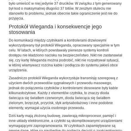
było umieścić w niej jedynie 37 drucików. W związku z tym generowany
był kod o maksymalnej długości 37 bitów. W zeszłym stuleciu nie
stanowiło to problemu, jednak obecnie takie ograniczenie jest nie do
przyjęcia.
Protokół Wieganda i konsekwencje jego
stosowania
Do komunikacji między czytnikami a kontrolerami drzwiowymi
wykorzystywany był protokół Wieganda, opracowany specjalnie w tym
celu. W latach, w których powstawały pierwsze systemy kontroli
dostępu nie kładziono nacisku na bezpieczeństwo. Nikt nie zastanawiał
się, czy kartę Wieganda można podrobić, nikt nie rozpatrywał sytuacji,
w której włamywacz rozcina kable i podłącza do systemu jakieś obce
urządzenia.
Zasadniczo protokół Wieganda wykorzystuje transmisję szeregową z
użyciem dwóch przewodów sygnałowych i przewodu masowego,
jednak do połączenia czytników z kontrolerami stosowane były kable
kilkunastożyłowe. Każdy z elementów czytnika, to znaczy dioda
świecąca się światłem czerwonym, dioda świecąca się światłem
zielonym, brzęczyk, przycisk, styk antysabotażowy i inne podobne
elementy, wymagał użycia osobnego przewodu.
Dziś karty mają złożoną budowę, zawierają mikroprocesor, pamięć i
inne układy elektroniczne, a czytniki są skomplikowanymi urządzeniami
wymagającymi zaprogramowania. W czytnikach zapamiętywane są
pewne dane, które są niezbędne do podjęcia decyzji o zaakceptowaniu