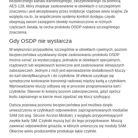
bezpiecznego kanału transmisyjnego, zaszyfrowanego za pomocą
AES-128, który znajduje zastosowanie w obiektach o szczególnym
znaczeniu i jest akceptowany przez instytucje rządowe wielu krajów. Ze
względu na to, że współczesne systemy kontroli dostępu często
obejmują swoim zasięgiem obiekty rozmieszczone w różnych
częściach świata, ta cecha protokołu OSDP nabiera szczególnego
znaczenia.
Gdy OSDP nie wystarcza
W większości przypadków, szczególnie w obiektach cywilnych, poziom
bezpieczeństwa uzyskiwany dzięki zastosowaniu protokołu OSDP
można uznać za wystarczający, jednakże w obiektach specjalnych,
rządowych lub wojskowych konieczne jest zastosowanie silniejszych
zabezpieczeń. Jednym z nich jest wprowadzenie dodatkowych kluczy
do kart identyfikacyjnych i do czytników. W efekcie uzyskuje się
symetryczne kodowanie transmisji radiowej między kartą a czytnikiem.
Wprowadzanie kluczy odbywa się w procesie programowania kart i
czytników. Stanowi to kolejny poziom zabezpieczenia, gdyż oprócz
kodu zapisanego w karcie musi zgadzać się klucz szyfrujący.
Dalsza poprawa poziomu bezpieczeństwa jest możliwa dzięki
umieszczeniu w czytnikach odpowiednio zaprogramowanych modułów
SAM (od ang.
Secure Access Module
), z wyglądu przypominających
zwykłe karty SIM. Czytniki muszą być do tego przygotowane. Muszą
zawierać odpowiednie gniazda, w których umieszcza się moduły SAM.
Obecnie wielu producentów produkuje takie czytniki.