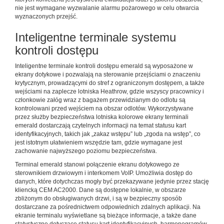
nie jest wymagane wyzwalanie alarmu pożarowego w celu otwarcia
wyznaczonych przejść.
Inteligentne terminale systemu
kontroli dostępu
Inteligentne terminale kontroli dostępu emerald są wyposażone w
ekrany dotykowe i pozwalają na sterowanie przejściami o znaczeniu
krytycznym, prowadzącymi do stref z ograniczonym dostępem, a także
wejściami na zaplecze lotniska Heathrow, gdzie wszyscy pracownicy i
członkowie załóg wraz z bagażem przewidzianym do odlotu są
kontrolowani przed wejściem na obszar odlotów. Wykorzystywane
przez służby bezpieczeństwa lotniska kolorowe ekrany terminali
emerald dostarczają czytelnych informacji na temat statusu kart
identyfikacyjnych, takich jak „zakaz wstępu” lub „zgoda na wstęp”, co
jest istotnym ułatwieniem wszędzie tam, gdzie wymagane jest
zachowanie najwyższego poziomu bezpieczeństwa.
Terminal emerald stanowi połączenie ekranu dotykowego ze
sterownikiem drzwiowym i interkomem VoIP. Umożliwia dostęp do
danych, które dotychczas mogły być przekazywane jedynie przez stację
kliencką CEM AC2000. Dane są dostępne lokalnie, w obszarze
zbliżonym do obsługiwanych drzwi, i są w bezpieczny sposób
dostarczane za pośrednictwem odpowiednich zdalnych aplikacji. Na
ekranie terminalu wyświetlane są bieżące informacje, a także dane