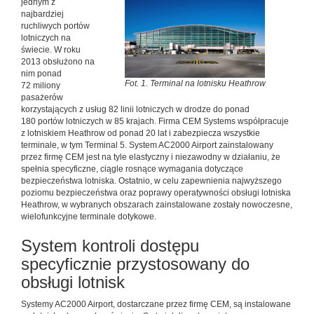
jednym z
najbardziej
ruchliwych portów
lotniczych na
świecie. W roku
2013 obsłużono na
nim ponad
Fot. 1. Terminal na lotnisku Heathrow
72 miliony
pasażerów
korzystających z usług 82 linii lotniczych w drodze do ponad
180 portów lotniczych w 85 krajach. Firma CEM Systems współpracuje
z lotniskiem Heathrow od ponad 20 lat i zabezpiecza wszystkie
terminale, w tym Terminal 5. System AC2000 Airport zainstalowany
przez firmę CEM jest na tyle elastyczny i niezawodny w działaniu, że
spełnia specyficzne, ciągle rosnące wymagania dotyczące
bezpieczeństwa lotniska. Ostatnio, w celu zapewnienia najwyższego
poziomu bezpieczeństwa oraz poprawy operatywności obsługi lotniska
Heathrow, w wybranych obszarach zainstalowane zostały nowoczesne,
wielofunkcyjne terminale dotykowe.
System kontroli dostępu
specyficznie przystosowany do
obsługi lotnisk
Systemy AC2000 Airport, dostarczane przez firmę CEM, są instalowane