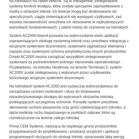
na lotniskach na całym świecie. Są to inteligentne, zintegrowane
systemy kontroli dostępu, które zostały specjalnie zaprojektowane z
myślą o obsłudze lotnisk. Ich funkcje mogą być dostosowane do
specyficznych, ciągle zmieniających się wymagań użytkowych, zaś
wysoka niezawodność umożliwia ich stosowanie w najtrudniejszych
warunkach środowiskowych, z jakimi mamy do czynienia na lotniskach.
System AC2000 Airport pozwala na wykorzystanie wielu aplikacji
usprawniających obsługę naziemną lotnisk oraz umożliwia integrację z
wizyjnymi systemami dozorowymi, systemami sygnalizacji włamania i
napadu oraz systemami ochrony perymetrycznej innych producentów.
Dzięki AC2000 można zarządzać wszystkimi zintegrowanymi
systemami za pośrednictwem jednego stanowiska operatorskiego.
Przykładowo, na lotnisku Heathrow, na terenie Terminalu 5, system
AC2000 został zintegrowany z wybranym przez użytkownika
końcowego wizyjnym systemem dozorowym.
Na lotniskach system AC2000 jest zazwyczaj wykorzystywany do
zarządzania ruchem osobowym i służy do blokowania
nieautoryzowanego dostępu do wybranych obszarów lotniska,
podlegających szczególnej ochronie. Ponadto system umożliwia
sterowanie ruchem pasażerów oraz gości odwiedzających lotnisko, a
także kontrolę ruchu bagażowego w punktach odpraw, które są
rozmieszczone na terenie całego lotniska.
Firma CEM Systems, należąca do wąskiego grona producentów
przygotowanych do projektowania i produkcji urządzeń i aplikacji
programowych służących do obsługi lotnisk, opracowała taką wersję