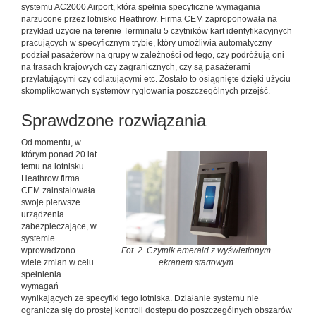
systemu AC2000 Airport, która spełnia specyficzne wymagania
narzucone przez lotnisko Heathrow. Firma CEM zaproponowała na
przykład użycie na terenie Terminalu 5 czytników kart identyfikacyjnych
pracujących w specyficznym trybie, który umożliwia automatyczny
podział pasażerów na grupy w zależności od tego, czy podróżują oni
na trasach krajowych czy zagranicznych, czy są pasażerami
przylatującymi czy odlatującymi etc. Zostało to osiągnięte dzięki użyciu
skomplikowanych systemów ryglowania poszczególnych przejść.
Sprawdzone rozwiązania
Od momentu, w
którym ponad 20 lat
temu na lotnisku
Heathrow firma
CEM zainstalowała
swoje pierwsze
urządzenia
zabezpieczające, w
systemie
wprowadzono
Fot. 2. Czytnik emerald z wyświetlonym
wiele zmian w celu
ekranem startowym
spełnienia
wymagań
wynikających ze specyfiki tego lotniska. Działanie systemu nie
ogranicza się do prostej kontroli dostępu do poszczególnych obszarów