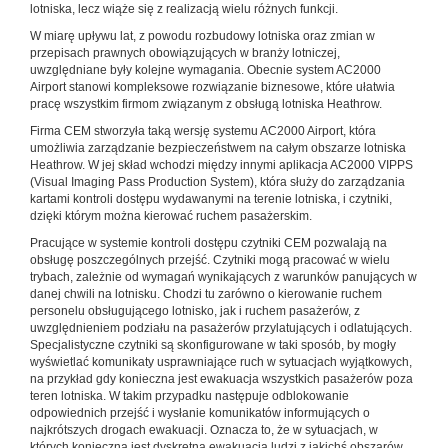
lotniska, lecz wiąże się z realizacją wielu różnych funkcji.
W miarę upływu lat, z powodu rozbudowy lotniska oraz zmian w
przepisach prawnych obowiązujących w branży lotniczej,
uwzględniane były kolejne wymagania. Obecnie system AC2000
Airport stanowi kompleksowe rozwiązanie biznesowe, które ułatwia
pracę wszystkim firmom związanym z obsługą lotniska Heathrow.
Firma CEM stworzyła taką wersję systemu AC2000 Airport, która
umożliwia zarządzanie bezpieczeństwem na całym obszarze lotniska
Heathrow. W jej skład wchodzi między innymi aplikacja AC2000 VIPPS
(Visual Imaging Pass Production System), która służy do zarządzania
kartami kontroli dostępu wydawanymi na terenie lotniska, i czytniki,
dzięki którym można kierować ruchem pasażerskim.
Pracujące w systemie kontroli dostępu czytniki CEM pozwalają na
obsługę poszczególnych przejść. Czytniki mogą pracować w wielu
trybach, zależnie od wymagań wynikających z warunków panujących w
danej chwili na lotnisku. Chodzi tu zarówno o kierowanie ruchem
personelu obsługującego lotnisko, jak i ruchem pasażerów, z
uwzględnieniem podziału na pasażerów przylatujących i odlatujących.
Specjalistyczne czytniki są skonfigurowane w taki sposób, by mogły
wyświetlać komunikaty usprawniające ruch w sytuacjach wyjątkowych,
na przykład gdy konieczna jest ewakuacja wszystkich pasażerów poza
teren lotniska. W takim przypadku następuje odblokowanie
odpowiednich przejść i wysłanie komunikatów informujących o
najkrótszych drogach ewakuacji. Oznacza to, że w sytuacjach, w
których konieczna jest dyskretna ewakuacja ludzi z jakichś obszarów,