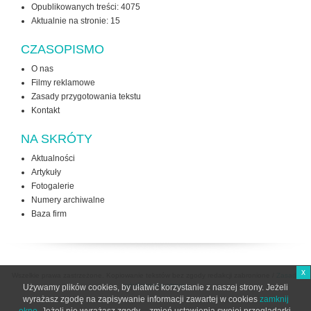
Opublikowanych treści: 4075
Aktualnie na stronie:
15
CZASOPISMO
O nas
Filmy reklamowe
Zasady przygotowania tekstu
Kontakt
NA SKRÓTY
Aktualności
Artykuły
Fotogalerie
Numery archiwalne
Baza firm
x
Wszelkie prawa zastrzeżone. Kopiowanie tekstów bez zgody redakcji zabronione /
Zasady
użytkowania strony
Używamy plików cookies, by ułatwić korzystanie z naszej strony. Jeżeli
wyrażasz zgodę na zapisywanie informacji zawartej w cookies
zamknij