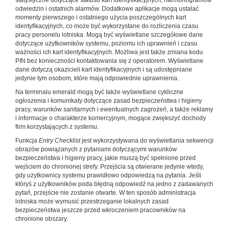
statystyczne dotyczące statusu kart identyfikacyjnych, harmonogramów
odwiedzin i ostatnich alarmów. Dodatkowe aplikacje mogą ustalać
momenty pierwszego i ostatniego użycia poszczególnych kart
identyfikacyjnych, co może być wykorzystane do rozliczenia czasu
pracy personelu lotniska. Mogą być wyświetlane szczegółowe dane
dotyczące użytkowników systemu, poziomu ich uprawnień i czasu
ważności ich kart identyfikacyjnych. Możliwa jest także zmiana kodu
PIN bez konieczności kontaktowania się z operatorem. Wyświetlane
dane dotyczą okazicieli kart identyfikacyjnych i są udostępniane
jedynie tym osobom, które mają odpowiednie uprawnienia.
Na terminalu emerald mogą być także wyświetlane cykliczne
ogłoszenia i komunikaty dotyczące zasad bezpieczeństwa i higieny
pracy, warunków sanitarnych i ewentualnych zagrożeń, a także reklamy
i informacje o charakterze komercyjnym, mogące zwiększyć dochody
firm korzystających z systemu.
Funkcja
Entry Checklist
jest wykorzystywana do wyświetlania sekwencji
obrazów powiązanych z pytaniami dotyczącymi warunków
bezpieczeństwa i higieny pracy, jakie muszą być spełnione przed
wejściem do chronionej strefy. Przejścia są otwierane jedynie wtedy,
gdy użytkownicy systemu prawidłowo odpowiedzą na pytania. Jeśli
któryś z użytkowników poda błędną odpowiedź na jedno z zadawanych
pytań, przejście nie zostanie otwarte. W ten sposób administracja
lotniska może wymusić przestrzeganie lokalnych zasad
bezpieczeństwa jeszcze przed wkroczeniem pracowników na
chronione obszary.