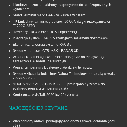
Iskrobezpieczne kontaktrony magnetyczne do stref zagrożonych
wybuchem
Smart Terminal marki GANZ w walce z wirusem
TP-Link ułatwia migrację do sieci 10 Gb/s dzięki przełącznikowi
T1700G‑28TQ
Nowe czytniki w ofercie RCS Engineering
Integracja systemu RACS 5 z wizyjnym systemem dozorowym
Ekonomiczna wersja systemu RACS 5
Systemy radarowe CTRL+SKY RADAR 3D
Wisenet Retail Insight w Europie. Narzędzie do efektywnego
zarządzania w handlu detalicznym
Pomiar temperatury ludzkiego ciała dzięki termowizji
Systemy zliczania ludzi firmy Dahua Technology pomagają w walce
z SARS-CoV-2
NOVUS NVIP-2H-8912M/TS SET – profesjonalny zestaw do
zdalnego pomiaru temperatury ciała
Konferencja Axis Talk 2020 już 25 czerwca
NAJCZĘŚCIEJ CZYTANE
Plan ochrony obiektu podlegającego obowiązkowej ochronie
(224
598)