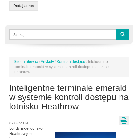
Dodaj adres
Formularz
wyszukiwania
Szukaj
Strona główna
/
Artykuły
/
Kontrola dostępu
/
Inteligentne
Jesteś
terminale emerald w systemie kontroli dostępu na lotnisku
tutaj
Heathrow
Inteligentne terminale emerald
w systemie kontroli dostępu na
lotnisku Heathrow
07/08/2014
Londyńskie lotnisko
Heathrow jest