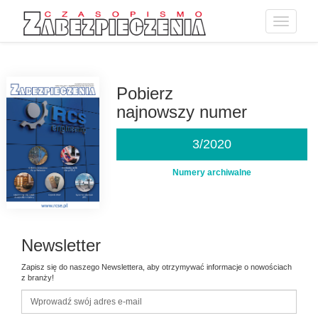
Toggle
navigatio
Przejdź
do
treści
Pobierz
najnowszy numer
3/2020
Numery archiwalne
Newsletter
Zapisz się do naszego Newslettera, aby otrzymywać informacje o nowościach
z branży!