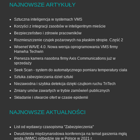
NAJNOWSZE ARTYKUŁY
Sztuczna inteligencja w systemach VMS
Korzyści z integracji zasobów w inteligentnym mieście
Bezpieczeństwo i zdrowie pracowników
Rozmieszczenie czujek pożarowych na płaskim stropie. Część 2
Wisenet WAVE 4.0. Nowa wersja oprogramowania VMS firmy
Hanwha Techwin
Pierwsza kamera nasobna firmy Axis Communications już w
sprzedaży
Seek Scan - system do automatycznego pomiaru temperatury ciała
Sztuka zabezpieczania dzieł sztuki
Niezawodna i szybka detekcja dzięki czujkom ruchu TriTech
Zmiany umów zawartych w trybie zamówień publicznych
Składanie i otwarcie ofert w czasie epidemii
NAJNOWSZE AKTUALNOŚCI
List od wydawcy czasopisma "Zabezpieczenia"
Dwudziesta międzynarodowa konferencja na temat gaszenia mgłą
wodą (IWMC) odbędzie się w Polsce w 2021 r.