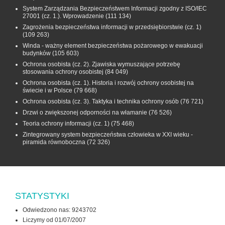
System Zarządzania Bezpieczeństwem Informacji zgodny z ISO/IEC
27001 (cz. 1.). Wprowadzenie
(111 134)
Zagrożenia bezpieczeństwa informacji w przedsiębiorstwie (cz. 1)
(109 263)
Winda - ważny element bezpieczeństwa pożarowego w ewakuacji
budynków
(105 603)
Ochrona osobista (cz. 2). Zjawiska wymuszające potrzebę
stosowania ochrony osobistej
(84 049)
Ochrona osobista (cz. 1). Historia i rozwój ochrony osobistej na
świecie i w Polsce
(79 668)
Ochrona osobista (cz. 3). Taktyka i technika ochrony osób
(76 721)
Drzwi o zwiększonej odporności na włamanie
(76 526)
Teoria ochrony informacji (cz. 1)
(75 468)
Zintegrowany system bezpieczeństwa człowieka w XXI wieku -
piramida równoboczna
(72 326)
STATYSTYKI
Odwiedzono nas: 9243702
Liczymy od 01/07/2007