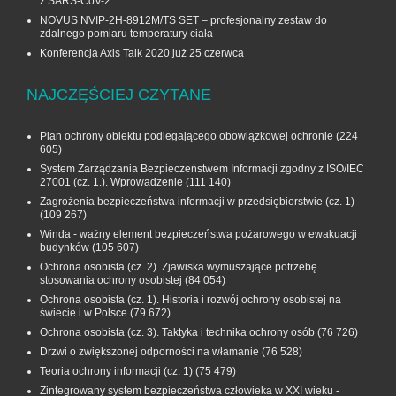
z SARS-CoV-2
NOVUS NVIP-2H-8912M/TS SET – profesjonalny zestaw do
zdalnego pomiaru temperatury ciała
Konferencja Axis Talk 2020 już 25 czerwca
NAJCZĘŚCIEJ CZYTANE
Plan ochrony obiektu podlegającego obowiązkowej ochronie
(224
605)
System Zarządzania Bezpieczeństwem Informacji zgodny z ISO/IEC
27001 (cz. 1.). Wprowadzenie
(111 140)
Zagrożenia bezpieczeństwa informacji w przedsiębiorstwie (cz. 1)
(109 267)
Winda - ważny element bezpieczeństwa pożarowego w ewakuacji
budynków
(105 607)
Ochrona osobista (cz. 2). Zjawiska wymuszające potrzebę
stosowania ochrony osobistej
(84 054)
Ochrona osobista (cz. 1). Historia i rozwój ochrony osobistej na
świecie i w Polsce
(79 672)
Ochrona osobista (cz. 3). Taktyka i technika ochrony osób
(76 726)
Drzwi o zwiększonej odporności na włamanie
(76 528)
Teoria ochrony informacji (cz. 1)
(75 479)
Zintegrowany system bezpieczeństwa człowieka w XXI wieku -