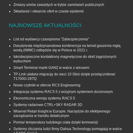
Zmiany umów zawartych w trybie zamówień publicznych
Składanie i otwarcie ofert w czasie epidemii
NAJNOWSZE AKTUALNOŚCI
List od wydawcy czasopisma "Zabezpieczenia"
Dwudziesta międzynarodowa konferencja na temat gaszenia mgłą
wodą (IWMC) odbędzie się w Polsce w 2021 r.
Iskrobezpieczne kontaktrony magnetyczne do stref zagrożonych
wybuchem
Smart Terminal marki GANZ w walce z wirusem
TP-Link ułatwia migrację do sieci 10 Gb/s dzięki przełącznikowi
T1700G‑28TQ
Nowe czytniki w ofercie RCS Engineering
Integracja systemu RACS 5 z wizyjnym systemem dozorowym
Ekonomiczna wersja systemu RACS 5
Systemy radarowe CTRL+SKY RADAR 3D
Wisenet Retail Insight w Europie. Narzędzie do efektywnego
zarządzania w handlu detalicznym
Pomiar temperatury ludzkiego ciała dzięki termowizji
Systemy zliczania ludzi firmy Dahua Technology pomagają w walce