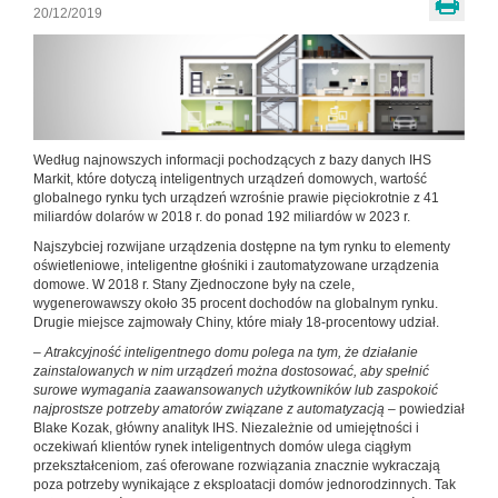
20/12/2019
Według najnowszych informacji pochodzących z bazy danych IHS
Markit, które dotyczą inteligentnych urządzeń domowych, wartość
globalnego rynku tych urządzeń wzrośnie prawie pięciokrotnie z 41
miliardów dolarów w 2018 r. do ponad 192 miliardów w 2023 r.
Najszybciej rozwijane urządzenia dostępne na tym rynku to elementy
oświetleniowe, inteligentne głośniki i zautomatyzowane urządzenia
domowe. W 2018 r. Stany Zjednoczone były na czele,
wygenerowawszy około 35 procent dochodów na globalnym rynku.
Drugie miejsce zajmowały Chiny, które miały 18-procentowy udział.
–
Atrakcyjność inteligentnego domu polega na tym, że działanie
zainstalowanych w nim urządzeń można dostosować, aby spełnić
surowe wymagania zaawansowanych użytkowników lub zaspokoić
najprostsze potrzeby amatorów związane z automatyzacją
– powiedział
Blake Kozak, główny analityk IHS. Niezależnie od umiejętności i
oczekiwań klientów rynek inteligentnych domów ulega ciągłym
przekształceniom, zaś oferowane rozwiązania znacznie wykraczają
poza potrzeby wynikające z eksploatacji domów jednorodzinnych. Tak