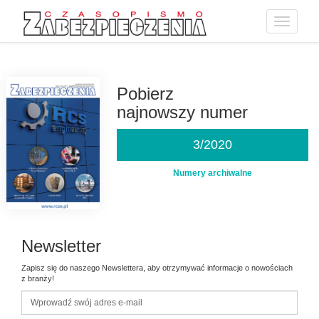
Toggle
navigatio
Przejdź
do
treści
Pobierz
najnowszy numer
3/2020
Numery archiwalne
Newsletter
Zapisz się do naszego Newslettera, aby otrzymywać informacje o nowościach
z branży!