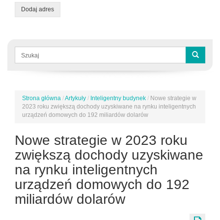
Dodaj adres
Formularz
wyszukiwania
Szukaj
Strona główna
/
Artykuły
/
Inteligentny budynek
/
Nowe strategie w
Jesteś
2023 roku zwiększą dochody uzyskiwane na rynku inteligentnych
tutaj
urządzeń domowych do 192 miliardów dolarów
Nowe strategie w 2023 roku
zwiększą dochody uzyskiwane
na rynku inteligentnych
urządzeń domowych do 192
miliardów dolarów