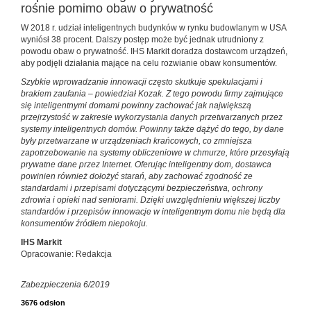
rośnie pomimo obaw o prywatność
W 2018 r. udział inteligentnych budynków w rynku budowlanym w USA
wyniósł 38 procent. Dalszy postęp może być jednak utrudniony z
powodu obaw o prywatność. IHS Markit doradza dostawcom urządzeń,
aby podjęli działania mające na celu rozwianie obaw konsumentów.
Szybkie wprowadzanie innowacji często skutkuje spekulacjami i
brakiem zaufania – powiedział Kozak. Z tego powodu firmy zajmujące
się inteligentnymi domami powinny zachować jak największą
przejrzystość w zakresie wykorzystania danych przetwarzanych przez
systemy inteligentnych domów. Powinny także dążyć do tego, by dane
były przetwarzane w urządzeniach krańcowych, co zmniejsza
zapotrzebowanie na systemy obliczeniowe w chmurze, które przesyłają
prywatne dane przez Internet. Oferując inteligentny dom, dostawca
powinien również dołożyć starań, aby zachować zgodność ze
standardami i przepisami dotyczącymi bezpieczeństwa, ochrony
zdrowia i opieki nad seniorami. Dzięki uwzględnieniu większej liczby
standardów i przepisów innowacje w inteligentnym domu nie będą dla
konsumentów źródłem niepokoju.
IHS Markit
Opracowanie: Redakcja
Zabezpieczenia 6/2019
3676 odsłon