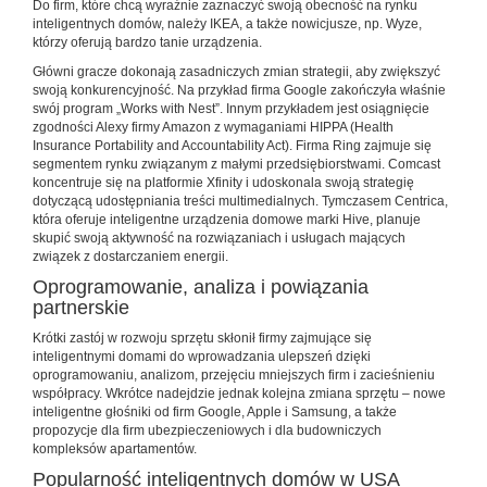
Do firm, które chcą wyraźnie zaznaczyć swoją obecność na rynku
inteligentnych domów, należy IKEA, a także nowicjusze, np. Wyze,
którzy oferują bardzo tanie urządzenia.
Główni gracze dokonają zasadniczych zmian strategii, aby zwiększyć
swoją konkurencyjność. Na przykład firma Google zakończyła właśnie
swój program „Works with Nest”. Innym przykładem jest osiągnięcie
zgodności Alexy firmy Amazon z wymaganiami HIPPA (Health
Insurance Portability and Accountability Act). Firma Ring zajmuje się
segmentem rynku związanym z małymi przedsiębiorstwami. Comcast
koncentruje się na platformie Xfinity i udoskonala swoją strategię
dotyczącą udostępniania treści multimedialnych. Tymczasem Centrica,
która oferuje inteligentne urządzenia domowe marki Hive, planuje
skupić swoją aktywność na rozwiązaniach i usługach mających
związek z dostarczaniem energii.
Oprogramowanie, analiza i powiązania
partnerskie
Krótki zastój w rozwoju sprzętu skłonił firmy zajmujące się
inteligentnymi domami do wprowadzania ulepszeń dzięki
oprogramowaniu, analizom, przejęciu mniejszych firm i zacieśnieniu
współpracy. Wkrótce nadejdzie jednak kolejna zmiana sprzętu – nowe
inteligentne głośniki od firm Google, Apple i Samsung, a także
propozycje dla firm ubezpieczeniowych i dla budowniczych
kompleksów apartamentów.
Popularność inteligentnych domów w USA