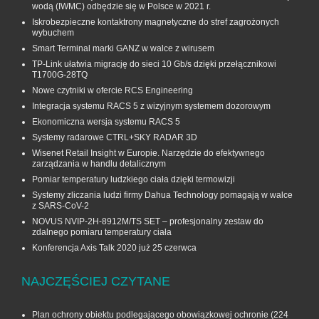
wodą (IWMC) odbędzie się w Polsce w 2021 r.
Iskrobezpieczne kontaktrony magnetyczne do stref zagrożonych
wybuchem
Smart Terminal marki GANZ w walce z wirusem
TP-Link ułatwia migrację do sieci 10 Gb/s dzięki przełącznikowi
T1700G‑28TQ
Nowe czytniki w ofercie RCS Engineering
Integracja systemu RACS 5 z wizyjnym systemem dozorowym
Ekonomiczna wersja systemu RACS 5
Systemy radarowe CTRL+SKY RADAR 3D
Wisenet Retail Insight w Europie. Narzędzie do efektywnego
zarządzania w handlu detalicznym
Pomiar temperatury ludzkiego ciała dzięki termowizji
Systemy zliczania ludzi firmy Dahua Technology pomagają w walce
z SARS-CoV-2
NOVUS NVIP-2H-8912M/TS SET – profesjonalny zestaw do
zdalnego pomiaru temperatury ciała
Konferencja Axis Talk 2020 już 25 czerwca
NAJCZĘŚCIEJ CZYTANE
Plan ochrony obiektu podlegającego obowiązkowej ochronie
(224