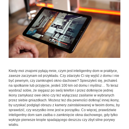
Kiedy moi znajomi pytają mnie, czym jest inteligentny dom w praktyce,
zawsze zaczynam od przykładu. Czy zdarzyło Ci się wyjść z domu i nie
być pewnym, czy zamknąłeś okno dachowe? Spieszyłeś się, jechałeś
na spotkanie lub przyjęcie, jesteś 100 km od domu i myślisz… To teraz
wyobraź sobie, że sięgasz po swój telefon i przez dotknięcie jednej
ikony zamykasz owe okno czy też wyłączasz zasilanie w wybranych
przez siebie gniazdkach. Możesz też dla pewności dotknąć innej ikony,
by uzyskać podgląd obrazu z kamery zainstalowanej w twoim domu, by
sprawdzić, czy wszystko inne jest w porządku. Co więcej, prawdziwie
inteligentny dom sam zadba o zamknięcie okna dachowego, gdy tylko
wykryje pierwsze krople spadającego deszczu czy zbyt silne porywy
wiatru.