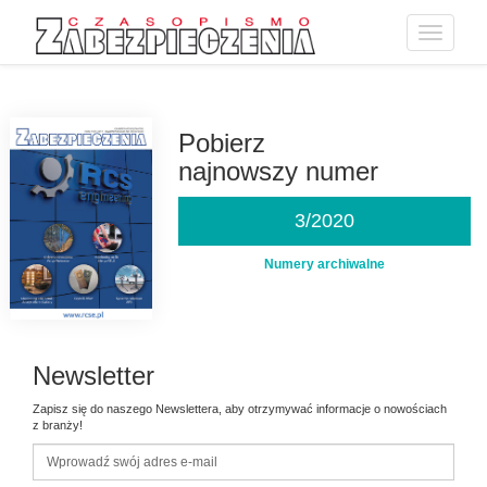
Toggle
navigatio
Przejdź
do
treści
Pobierz
najnowszy numer
3/2020
Numery archiwalne
Newsletter
Zapisz się do naszego Newslettera, aby otrzymywać informacje o nowościach
z branży!