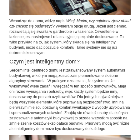
Wchodząc do domu, widzę napis
Witaj, Marku, czy najpierw zjesz obiad
czy chcesz się odświeżyć?
Wybieram opcję drugą. Jeżeli jest ciemno,
rozświetlają się światła w garderobie i w łazience. Oświetlenie w
łazience jest nastrojowe i relaksacyjne, specjalnie dostosowane. To
tylko przykład na to, jak system, który składa się na inteligentny
budynek, może dać poczucie komfortu. Takie systemy nie są już
dobrem luksusowym.
Czym jest inteligentny dom?
Sercem inteligentnego domu jest zaawansowany system automatyki
budynkowej, w którym mogą zostać zaimplementowane złożone
algorytmy sterowania. W praktyce oznacza to, że system może
wykonywać wiele zadań i wyręczać w ten sposób domowników. Mają
oni różne wymagania i potrzeby, więc każdy system będzie inny,
dostosowany do potrzeb użytkowników. Dla jednych najważniejsze
będą wszystkie elementy, które poprawiają bezpieczeństwo. Inni na
pierwszym miejscu postawią komfort wynikający z wygody użytkowania
i spersonalizowanych ustawień. Znajdą się również osoby, dla których
zastosowanie automatyki budynkowej to przede wszystkim sposób na
zmniejszenie kosztów eksploatacji budynku. Priorytety mogą być różne,
ale inteligentny dom może być dostosowany do każdego.