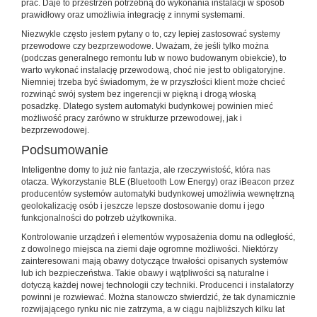
prac. Daje to przestrzeń potrzebną do wykonania instalacji w sposób
prawidłowy oraz umożliwia integrację z innymi systemami.
Niezwykle często jestem pytany o to, czy lepiej zastosować systemy
przewodowe czy bezprzewodowe. Uważam, że jeśli tylko można
(podczas generalnego remontu lub w nowo budowanym obiekcie), to
warto wykonać instalację przewodową, choć nie jest to obligatoryjne.
Niemniej trzeba być świadomym, że w przyszłości klient może chcieć
rozwinąć swój system bez ingerencji w piękną i drogą włoską
posadzkę. Dlatego system automatyki budynkowej powinien mieć
możliwość pracy zarówno w strukturze przewodowej, jak i
bezprzewodowej.
Podsumowanie
Inteligentne domy to już nie fantazja, ale rzeczywistość, która nas
otacza. Wykorzystanie BLE (Bluetooth Low Energy) oraz iBeacon przez
producentów systemów automatyki budynkowej umożliwia wewnętrzną
geolokalizację osób i jeszcze lepsze dostosowanie domu i jego
funkcjonalności do potrzeb użytkownika.
Kontrolowanie urządzeń i elementów wyposażenia domu na odległość,
z dowolnego miejsca na ziemi daje ogromne możliwości. Niektórzy
zainteresowani mają obawy dotyczące trwałości opisanych systemów
lub ich bezpieczeństwa. Takie obawy i wątpliwości są naturalne i
dotyczą każdej nowej technologii czy techniki. Producenci i instalatorzy
powinni je rozwiewać. Można stanowczo stwierdzić, że tak dynamicznie
rozwijającego rynku nic nie zatrzyma, a w ciągu najbliższych kilku lat