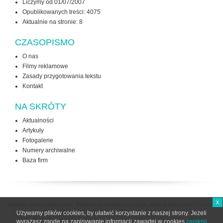
Liczymy od 01/07/2007
Opublikowanych treści: 4075
Aktualnie na stronie:
8
CZASOPISMO
O nas
Filmy reklamowe
Zasady przygotowania tekstu
Kontakt
NA SKRÓTY
Aktualności
Artykuły
Fotogalerie
Numery archiwalne
Baza firm
x
Wszelkie prawa zastrzeżone. Kopiowanie tekstów bez zgody redakcji zabronione /
Zasady
użytkowania strony
Używamy plików cookies, by ułatwić korzystanie z naszej strony. Jeżeli
wyrażasz zgodę na zapisywanie informacji zawartej w cookies
zamknij