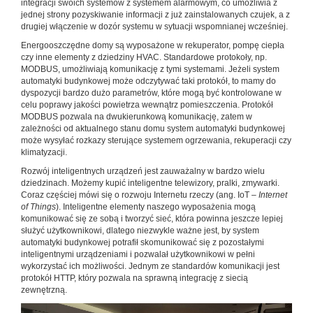
integracji swoich systemów z systemem alarmowym, co umożliwia z
jednej strony pozyskiwanie informacji z już zainstalowanych czujek, a z
drugiej włączenie w dozór systemu w sytuacji wspomnianej wcześniej.
Energooszczędne domy są wyposażone w rekuperator, pompę ciepła
czy inne elementy z dziedziny HVAC. Standardowe protokoły, np.
MODBUS, umożliwiają komunikację z tymi systemami. Jeżeli system
automatyki budynkowej może odczytywać taki protokół, to mamy do
dyspozycji bardzo dużo parametrów, które mogą być kontrolowane w
celu poprawy jakości powietrza wewnątrz pomieszczenia. Protokół
MODBUS pozwala na dwukierunkową komunikację, zatem w
zależności od aktualnego stanu domu system automatyki budynkowej
może wysyłać rozkazy sterujące systemem ogrzewania, rekuperacji czy
klimatyzacji.
Rozwój inteligentnych urządzeń jest zauważalny w bardzo wielu
dziedzinach. Możemy kupić inteligentne telewizory, pralki, zmywarki.
Coraz częściej mówi się o rozwoju Internetu rzeczy (ang. IoT –
Internet
of Things
). Inteligentne elementy naszego wyposażenia mogą
komunikować się ze sobą i tworzyć sieć, która powinna jeszcze lepiej
służyć użytkownikowi, dlatego niezwykle ważne jest, by system
automatyki budynkowej potrafił skomunikować się z pozostałymi
inteligentnymi urządzeniami i pozwalał użytkownikowi w pełni
wykorzystać ich możliwości. Jednym ze standardów komunikacji jest
protokół HTTP, który pozwala na sprawną integrację z siecią
zewnętrzną.