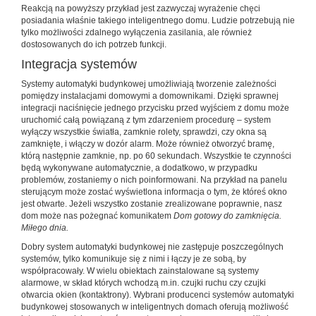
Reakcją na powyższy przykład jest zazwyczaj wyrażenie chęci
posiadania właśnie takiego inteligentnego domu. Ludzie potrzebują nie
tylko możliwości zdalnego wyłączenia zasilania, ale również
dostosowanych do ich potrzeb funkcji.
Integracja systemów
Systemy automatyki budynkowej umożliwiają tworzenie zależności
pomiędzy instalacjami domowymi a domownikami. Dzięki sprawnej
integracji naciśnięcie jednego przycisku przed wyjściem z domu może
uruchomić całą powiązaną z tym zdarzeniem procedurę – system
wyłączy wszystkie światła, zamknie rolety, sprawdzi, czy okna są
zamknięte, i włączy w dozór alarm. Może również otworzyć bramę,
którą następnie zamknie, np. po 60 sekundach. Wszystkie te czynności
będą wykonywane automatycznie, a dodatkowo, w przypadku
problemów, zostaniemy o nich poinformowani. Na przykład na panelu
sterującym może zostać wyświetlona informacja o tym, że któreś okno
jest otwarte. Jeżeli wszystko zostanie zrealizowane poprawnie, nasz
dom może nas pożegnać komunikatem
Dom gotowy do zamknięcia.
Miłego dnia.
Dobry system automatyki budynkowej nie zastępuje poszczególnych
systemów, tylko komunikuje się z nimi i łączy je ze sobą, by
współpracowały. W wielu obiektach zainstalowane są systemy
alarmowe, w skład których wchodzą m.in. czujki ruchu czy czujki
otwarcia okien (kontaktrony). Wybrani producenci systemów automatyki
budynkowej stosowanych w inteligentnych domach oferują możliwość