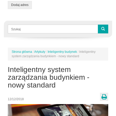
Dodaj adres
Formularz
wyszukiwania
Szukaj
Strona główna
/
Artykuły
/
Inteligentny budynek
/
Inteligentny
Jesteś
system zarządzania budynkiem - nowy standard
tutaj
Inteligentny system
zarządzania budynkiem -
nowy standard
12/12/2018