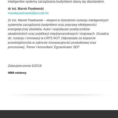
inteligentne systemy zarządzania budynkiem staną się standardem.
dr inż. Marek Pawłowski
marekpawlowski@poczta.fm
Dr inż. Marek Pawłowski – ekspert w dziedzinie rozwoju inteligentnych
systemów zarządzania budynkiem oraz poprawy efektywności
energetycznej obiektów. Autor i współautor podręczników
akademickich oraz publikacji międzynarodowych i krajowych. Doradca
ds. rozwoju i innowacji w ŁRFS NOT. Odpowiada za wsparcie
przedsiębiorców w zakresie innowacyjności produktowej oraz
procesowej. Trener i konsultant. Egzaminator SEP.
Zabezpieczenia 6/2018
4684 odsłony