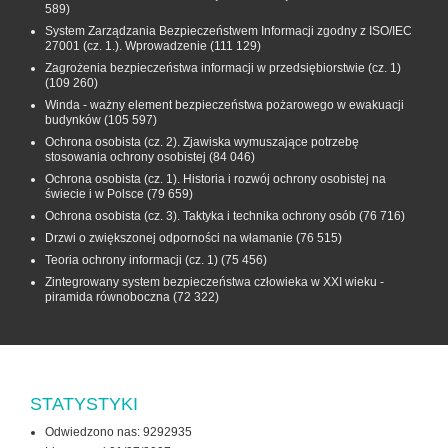
589)
System Zarządzania Bezpieczeństwem Informacji zgodny z ISO/IEC
27001 (cz. 1.). Wprowadzenie
(111 129)
Zagrożenia bezpieczeństwa informacji w przedsiębiorstwie (cz. 1)
(109 260)
Winda - ważny element bezpieczeństwa pożarowego w ewakuacji
budynków
(105 597)
Ochrona osobista (cz. 2). Zjawiska wymuszające potrzebę
stosowania ochrony osobistej
(84 046)
Ochrona osobista (cz. 1). Historia i rozwój ochrony osobistej na
świecie i w Polsce
(79 659)
Ochrona osobista (cz. 3). Taktyka i technika ochrony osób
(76 716)
Drzwi o zwiększonej odporności na włamanie
(76 515)
Teoria ochrony informacji (cz. 1)
(75 456)
Zintegrowany system bezpieczeństwa człowieka w XXI wieku -
piramida równoboczna
(72 322)
STATYSTYKI
Odwiedzono nas: 9292935