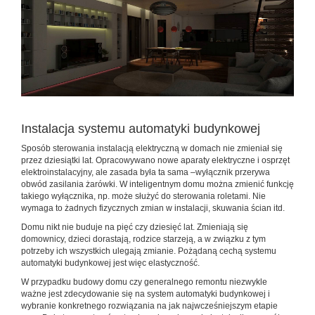
Instalacja systemu automatyki budynkowej
Sposób sterowania instalacją elektryczną w domach nie zmieniał się
przez dziesiątki lat. Opracowywano nowe aparaty elektryczne i osprzęt
elektroinstalacyjny, ale zasada była ta sama –wyłącznik przerywa
obwód zasilania żarówki. W inteligentnym domu można zmienić funkcję
takiego wyłącznika, np. może służyć do sterowania roletami. Nie
wymaga to żadnych fizycznych zmian w instalacji, skuwania ścian itd.
Domu nikt nie buduje na pięć czy dziesięć lat. Zmieniają się
domownicy, dzieci dorastają, rodzice starzeją, a w związku z tym
potrzeby ich wszystkich ulegają zmianie. Pożądaną cechą systemu
automatyki budynkowej jest więc elastyczność.
W przypadku budowy domu czy generalnego remontu niezwykle
ważne jest zdecydowanie się na system automatyki budynkowej i
wybranie konkretnego rozwiązania na jak najwcześniejszym etapie