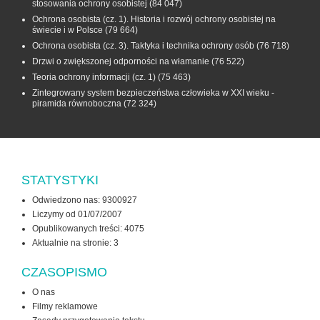
stosowania ochrony osobistej
(84 047)
Ochrona osobista (cz. 1). Historia i rozwój ochrony osobistej na
świecie i w Polsce
(79 664)
Ochrona osobista (cz. 3). Taktyka i technika ochrony osób
(76 718)
Drzwi o zwiększonej odporności na włamanie
(76 522)
Teoria ochrony informacji (cz. 1)
(75 463)
Zintegrowany system bezpieczeństwa człowieka w XXI wieku -
piramida równoboczna
(72 324)
STATYSTYKI
Odwiedzono nas: 9300927
Liczymy od 01/07/2007
Opublikowanych treści: 4075
Aktualnie na stronie:
3
CZASOPISMO
O nas
Filmy reklamowe