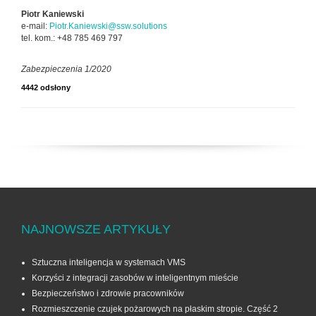
Piotr Kaniewski
e-mail:
Piotr.Kaniewski@ssw.solutions
tel. kom.: +48 785 469 797
Zabezpieczenia 1/2020
4442 odsłony
NAJNOWSZE ARTYKUŁY
Sztuczna inteligencja w systemach VMS
Korzyści z integracji zasobów w inteligentnym mieście
Bezpieczeństwo i zdrowie pracowników
Rozmieszczenie czujek pożarowych na płaskim stropie. Część 2