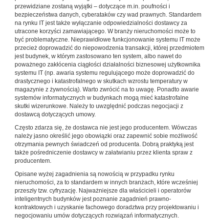
przewidziane zostaną wyjątki – dotyczące m.in. poufności i
bezpieczeństwa danych, cyberataków czy wad prawnych. Standardem
na rynku IT jest także wyłączanie odpowiedzialności dostawcy za
utracone korzyści zamawiającego. W branży nieruchomości może to
być problematyczne. Nieprawidłowe funkcjonowanie systemu IT może
przecież doprowadzić do niepowodzenia transakcji, której przedmiotem
jest budynek, w którym zastosowano ten system, albo nawet do
poważnego zakłócenia ciągłości działalności biznesowej użytkownika
systemu IT (np. awaria systemu regulującego może doprowadzić do
drastycznego i katastrofalnego w skutkach wzrostu temperatury w
magazynie z żywnością). Warto zwrócić na to uwagę. Ponadto awarie
systemów informatycznych w budynkach mogą mieć katastrofalne
skutki wizerunkowe. Należy to uwzględnić podczas negocjacji z
dostawcą dotyczących umowy.
Często zdarza się, że dostawca nie jest jego producentem. Wówczas
należy jasno określić jego obowiązki oraz zapewnić sobie możliwość
otrzymania pewnych świadczeń od producenta. Dobrą praktyką jest
także pośredniczenie dostawcy w załatwianiu przez klienta spraw z
producentem.
Opisane wyżej zagadnienia są nowością w przypadku rynku
nieruchomości, za to standardem w innych branżach, które wcześniej
przeszły tzw. cyfryzację. Najważniejsze dla właścicieli i operatorów
inteligentnych budynków jest poznanie zagadnień prawno-
kontraktowych i uzyskanie fachowego doradztwa przy projektowaniu i
negocjowaniu umów dotyczących rozwiązań informatycznych.