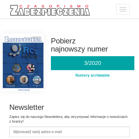
Toggle
navigatio
Przejdź
do
treści
Pobierz
najnowszy numer
3/2020
Numery archiwalne
Newsletter
Zapisz się do naszego Newslettera, aby otrzymywać informacje o nowościach
z branży!