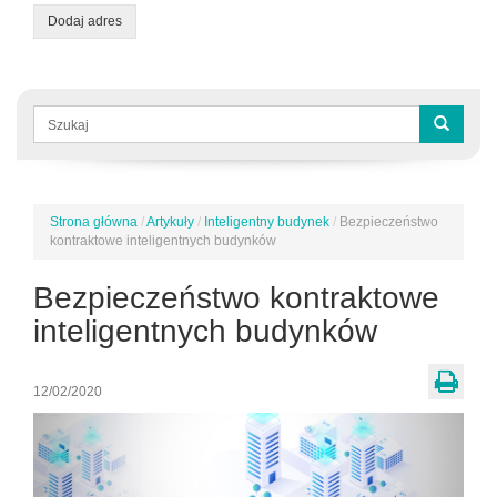
Dodaj adres
Formularz
wyszukiwania
Szukaj
Strona główna
/
Artykuły
/
Inteligentny budynek
/
Bezpieczeństwo
Jesteś
kontraktowe inteligentnych budynków
tutaj
Bezpieczeństwo kontraktowe
inteligentnych budynków
12/02/2020