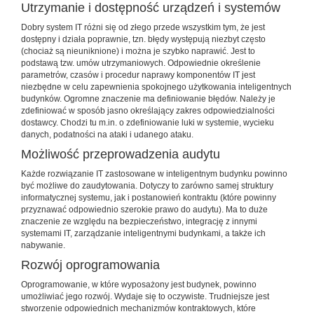
Utrzymanie i dostępność urządzeń i systemów
Dobry system IT różni się od złego przede wszystkim tym, że jest
dostępny i działa poprawnie, tzn. błędy występują niezbyt często
(chociaż są nieuniknione) i można je szybko naprawić. Jest to
podstawą tzw. umów utrzymaniowych. Odpowiednie określenie
parametrów, czasów i procedur naprawy komponentów IT jest
niezbędne w celu zapewnienia spokojnego użytkowania inteligentnych
budynków. Ogromne znaczenie ma definiowanie błędów. Należy je
zdefiniować w sposób jasno określający zakres odpowiedzialności
dostawcy. Chodzi tu m.in. o zdefiniowanie luki w systemie, wycieku
danych, podatności na ataki i udanego ataku.
Możliwość przeprowadzenia audytu
Każde rozwiązanie IT zastosowane w inteligentnym budynku powinno
być możliwe do zaudytowania. Dotyczy to zarówno samej struktury
informatycznej systemu, jak i postanowień kontraktu (które powinny
przyznawać odpowiednio szerokie prawo do audytu). Ma to duże
znaczenie ze względu na bezpieczeństwo, integrację z innymi
systemami IT, zarządzanie inteligentnymi budynkami, a także ich
nabywanie.
Rozwój oprogramowania
Oprogramowanie, w które wyposażony jest budynek, powinno
umożliwiać jego rozwój. Wydaje się to oczywiste. Trudniejsze jest
stworzenie odpowiednich mechanizmów kontraktowych, które