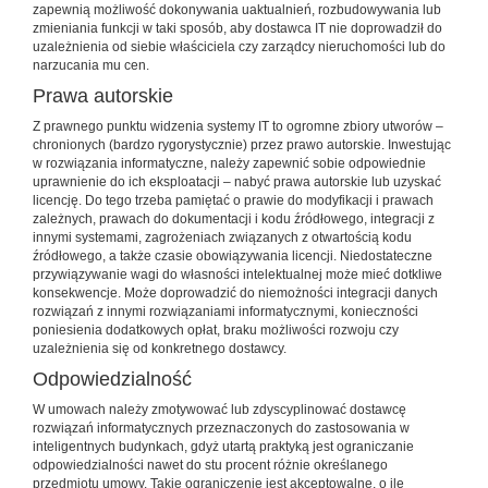
zapewnią możliwość dokonywania uaktualnień, rozbudowywania lub
zmieniania funkcji w taki sposób, aby dostawca IT nie doprowadził do
uzależnienia od siebie właściciela czy zarządcy nieruchomości lub do
narzucania mu cen.
Prawa autorskie
Z prawnego punktu widzenia systemy IT to ogromne zbiory utworów –
chronionych (bardzo rygorystycznie) przez prawo autorskie. Inwestując
w rozwiązania informatyczne, należy zapewnić sobie odpowiednie
uprawnienie do ich eksploatacji – nabyć prawa autorskie lub uzyskać
licencję. Do tego trzeba pamiętać o prawie do modyfikacji i prawach
zależnych, prawach do dokumentacji i kodu źródłowego, integracji z
innymi systemami, zagrożeniach związanych z otwartością kodu
źródłowego, a także czasie obowiązywania licencji. Niedostateczne
przywiązywanie wagi do własności intelektualnej może mieć dotkliwe
konsekwencje. Może doprowadzić do niemożności integracji danych
rozwiązań z innymi rozwiązaniami informatycznymi, konieczności
poniesienia dodatkowych opłat, braku możliwości rozwoju czy
uzależnienia się od konkretnego dostawcy.
Odpowiedzialność
W umowach należy zmotywować lub zdyscyplinować dostawcę
rozwiązań informatycznych przeznaczonych do zastosowania w
inteligentnych budynkach, gdyż utartą praktyką jest ograniczanie
odpowiedzialności nawet do stu procent różnie określanego
przedmiotu umowy. Takie ograniczenie jest akceptowalne, o ile