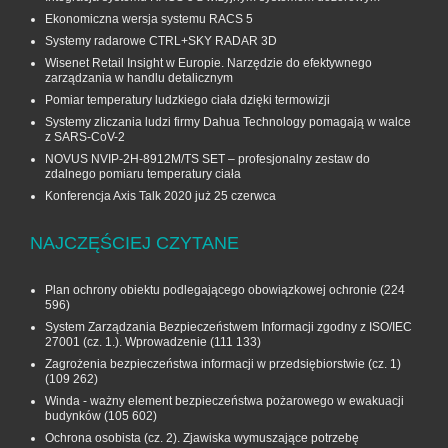
Ekonomiczna wersja systemu RACS 5
Systemy radarowe CTRL+SKY RADAR 3D
Wisenet Retail Insight w Europie. Narzędzie do efektywnego
zarządzania w handlu detalicznym
Pomiar temperatury ludzkiego ciała dzięki termowizji
Systemy zliczania ludzi firmy Dahua Technology pomagają w walce
z SARS-CoV-2
NOVUS NVIP-2H-8912M/TS SET – profesjonalny zestaw do
zdalnego pomiaru temperatury ciała
Konferencja Axis Talk 2020 już 25 czerwca
NAJCZĘŚCIEJ CZYTANE
Plan ochrony obiektu podlegającego obowiązkowej ochronie
(224
596)
System Zarządzania Bezpieczeństwem Informacji zgodny z ISO/IEC
27001 (cz. 1.). Wprowadzenie
(111 133)
Zagrożenia bezpieczeństwa informacji w przedsiębiorstwie (cz. 1)
(109 262)
Winda - ważny element bezpieczeństwa pożarowego w ewakuacji
budynków
(105 602)
Ochrona osobista (cz. 2). Zjawiska wymuszające potrzebę