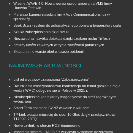
Wisenet WAVE 4.0. Nowa wersja oprogramowania VMS firmy
Hanwha Techwin
Pierwsza kamera nasobna firmy Axis Communications już w
sprzedaży
Seek Scan - system do automatycznego pomiaru temperatury ciała
Sztuka zabezpieczania dzieł sztuki
Niezawodna i szybka detekcja dzięki czujkom ruchu TriTech
Zmiany umów zawartych w trybie zamówień publicznych
Składanie i otwarcie ofert w czasie epidemii
NAJNOWSZE AKTUALNOŚCI
List od wydawcy czasopisma "Zabezpieczenia"
Dwudziesta międzynarodowa konferencja na temat gaszenia mgłą
wodą (IWMC) odbędzie się w Polsce w 2021 r.
Iskrobezpieczne kontaktrony magnetyczne do stref zagrożonych
wybuchem
Smart Terminal marki GANZ w walce z wirusem
TP-Link ułatwia migrację do sieci 10 Gb/s dzięki przełącznikowi
T1700G‑28TQ
Nowe czytniki w ofercie RCS Engineering
Integracja systemu RACS 5 z wizyjnym systemem dozorowym