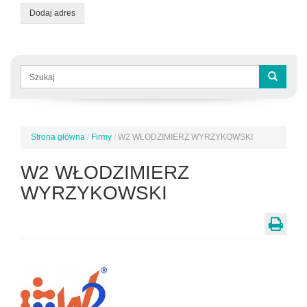
Dodaj adres
Formularz
wyszukiwania
Szukaj
Strona główna
/
Firmy
/
W2 WŁODZIMIERZ WYRZYKOWSKI
Jesteś
tutaj
W2 WŁODZIMIERZ
WYRZYKOWSKI