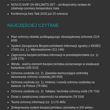
NOVUS NVIP-2H-8912M/TS SET – profesjonalny zestaw do
zdalnego pomiaru temperatury ciała
Konferencja Axis Talk 2020 już 25 czerwca
NAJCZĘŚCIEJ CZYTANE
Plan ochrony obiektu podlegającego obowiązkowej ochronie
(224
609)
System Zarządzania Bezpieczeństwem Informacji zgodny z ISO/IEC
27001 (cz. 1.). Wprowadzenie
(111 146)
Zagrożenia bezpieczeństwa informacji w przedsiębiorstwie (cz. 1)
(109 275)
Winda - ważny element bezpieczeństwa pożarowego w ewakuacji
budynków
(105 610)
Ochrona osobista (cz. 2). Zjawiska wymuszające potrzebę
stosowania ochrony osobistej
(84 059)
Ochrona osobista (cz. 1). Historia i rozwój ochrony osobistej na
świecie i w Polsce
(79 680)
Ochrona osobista (cz. 3). Taktyka i technika ochrony osób
(76 733)
Drzwi o zwiększonej odporności na włamanie
(76 534)
Teoria ochrony informacji (cz. 1)
(75 485)
Zintegrowany system bezpieczeństwa człowieka w XXI wieku -