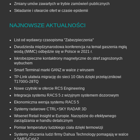
Zmiany umów zawartych w trybie zamówień publicznych
Składanie i otwarcie ofert w czasie epidemii
NAJNOWSZE AKTUALNOŚCI
List od wydawcy czasopisma "Zabezpieczenia"
Dwudziesta międzynarodowa konferencja na temat gaszenia mgłą
wodą (IWMC) odbędzie się w Polsce w 2021 r.
Iskrobezpieczne kontaktrony magnetyczne do stref zagrożonych
wybuchem
Smart Terminal marki GANZ w walce z wirusem
TP-Link ułatwia migrację do sieci 10 Gb/s dzięki przełącznikowi
T1700G‑28TQ
Nowe czytniki w ofercie RCS Engineering
Integracja systemu RACS 5 z wizyjnym systemem dozorowym
Ekonomiczna wersja systemu RACS 5
Systemy radarowe CTRL+SKY RADAR 3D
Wisenet Retail Insight w Europie. Narzędzie do efektywnego
zarządzania w handlu detalicznym
Pomiar temperatury ludzkiego ciała dzięki termowizji
Systemy zliczania ludzi firmy Dahua Technology pomagają w walce
z SARS-CoV-2