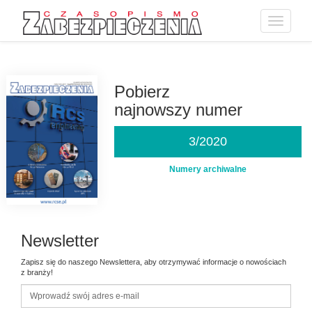
Toggle
navigatio
Przejdź
do
treści
Pobierz
najnowszy numer
3/2020
Numery archiwalne
Newsletter
Zapisz się do naszego Newslettera, aby otrzymywać informacje o nowościach
z branży!