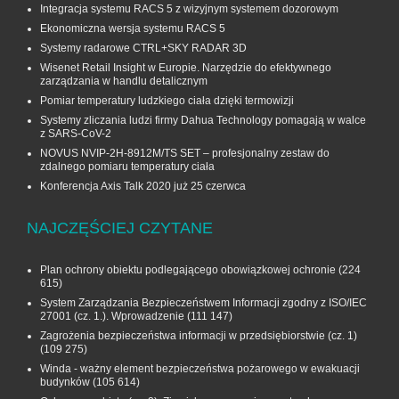
Integracja systemu RACS 5 z wizyjnym systemem dozorowym
Ekonomiczna wersja systemu RACS 5
Systemy radarowe CTRL+SKY RADAR 3D
Wisenet Retail Insight w Europie. Narzędzie do efektywnego
zarządzania w handlu detalicznym
Pomiar temperatury ludzkiego ciała dzięki termowizji
Systemy zliczania ludzi firmy Dahua Technology pomagają w walce
z SARS-CoV-2
NOVUS NVIP-2H-8912M/TS SET – profesjonalny zestaw do
zdalnego pomiaru temperatury ciała
Konferencja Axis Talk 2020 już 25 czerwca
NAJCZĘŚCIEJ CZYTANE
Plan ochrony obiektu podlegającego obowiązkowej ochronie
(224
615)
System Zarządzania Bezpieczeństwem Informacji zgodny z ISO/IEC
27001 (cz. 1.). Wprowadzenie
(111 147)
Zagrożenia bezpieczeństwa informacji w przedsiębiorstwie (cz. 1)
(109 275)
Winda - ważny element bezpieczeństwa pożarowego w ewakuacji
budynków
(105 614)