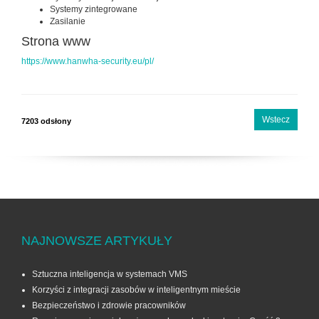
Systemy zintegrowane
Zasilanie
Strona www
https://www.hanwha-security.eu/pl/
Wstecz
7203 odsłony
NAJNOWSZE ARTYKUŁY
Sztuczna inteligencja w systemach VMS
Korzyści z integracji zasobów w inteligentnym mieście
Bezpieczeństwo i zdrowie pracowników