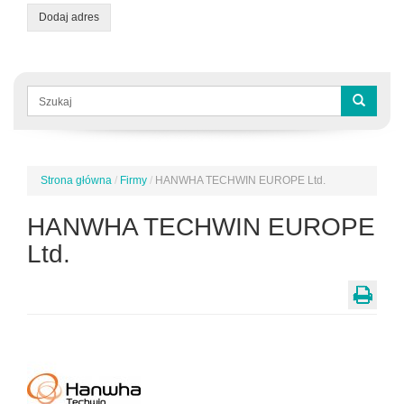
Dodaj adres
Formularz
wyszukiwania
Szukaj
Strona główna
/
Firmy
/
HANWHA TECHWIN EUROPE Ltd.
Jesteś
tutaj
HANWHA TECHWIN EUROPE
Ltd.