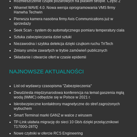
Rozmieszczenie czujek pożarowych na płaskim stropie. Część 2
Wisenet WAVE 4.0. Nowa wersja oprogramowania VMS firmy
Hanwha Techwin
Pierwsza kamera nasobna firmy Axis Communications już w
sprzedaży
Seek Scan - system do automatycznego pomiaru temperatury ciała
Sztuka zabezpieczania dzieł sztuki
Niezawodna i szybka detekcja dzięki czujkom ruchu TriTech
Zmiany umów zawartych w trybie zamówień publicznych
Składanie i otwarcie ofert w czasie epidemii
NAJNOWSZE AKTUALNOŚCI
List od wydawcy czasopisma "Zabezpieczenia"
Dwudziesta międzynarodowa konferencja na temat gaszenia mgłą
wodą (IWMC) odbędzie się w Polsce w 2021 r.
Iskrobezpieczne kontaktrony magnetyczne do stref zagrożonych
wybuchem
Smart Terminal marki GANZ w walce z wirusem
TP-Link ułatwia migrację do sieci 10 Gb/s dzięki przełącznikowi
T1700G‑28TQ
Nowe czytniki w ofercie RCS Engineering