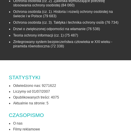
Ochrona osobista (cz. 2). Zjawiska wymuszające potrzebę
stosowania ochrony osobistej
(84 060)
Ochrona osobista (cz. 1). Historia i rozwój ochrony osobistej na
świecie i w Polsce
(79 683)
Ochrona osobista (cz. 3). Taktyka i technika ochrony osób
(76 734)
Drzwi o zwiększonej odporności na włamanie
(76 538)
Teoria ochrony informacji (cz. 1)
(75 487)
Zintegrowany system bezpieczeństwa człowieka w XXI wieku -
piramida równoboczna
(72 338)
STATYSTYKI
Odwiedzono nas: 9271622
Liczymy od 01/07/2007
Opublikowanych treści: 4075
Aktualnie na stronie:
5
CZASOPISMO
O nas
Filmy reklamowe