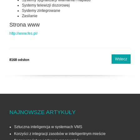
Systemy sygnalizacji włamania i napadu
Systemy telewizji dozorowej
Systemy zintegrowane
Zasilanie
Strona www
http://www.fes.pl/
Wstecz
8168 odsłon
NAJNOWSZE ARTYKUŁY
Sztuczna inteligencja w systemach VMS
Korzyści z integracji zasobów w inteligentnym mieście