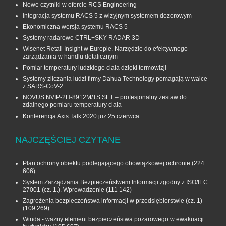
Nowe czytniki w ofercie RCS Engineering
Integracja systemu RACS 5 z wizyjnym systemem dozorowym
Ekonomiczna wersja systemu RACS 5
Systemy radarowe CTRL+SKY RADAR 3D
Wisenet Retail Insight w Europie. Narzędzie do efektywnego
zarządzania w handlu detalicznym
Pomiar temperatury ludzkiego ciała dzięki termowizji
Systemy zliczania ludzi firmy Dahua Technology pomagają w walce
z SARS-CoV-2
NOVUS NVIP-2H-8912M/TS SET – profesjonalny zestaw do
zdalnego pomiaru temperatury ciała
Konferencja Axis Talk 2020 już 25 czerwca
NAJCZĘŚCIEJ CZYTANE
Plan ochrony obiektu podlegającego obowiązkowej ochronie
(224
606)
System Zarządzania Bezpieczeństwem Informacji zgodny z ISO/IEC
27001 (cz. 1.). Wprowadzenie
(111 142)
Zagrożenia bezpieczeństwa informacji w przedsiębiorstwie (cz. 1)
(109 269)
Winda - ważny element bezpieczeństwa pożarowego w ewakuacji