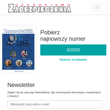
Toggle
navigatio
Przejdź
do
treści
Pobierz
najnowszy numer
3/2020
Numery archiwalne
Newsletter
Zapisz się do naszego Newslettera, aby otrzymywać informacje o nowościach
z branży!