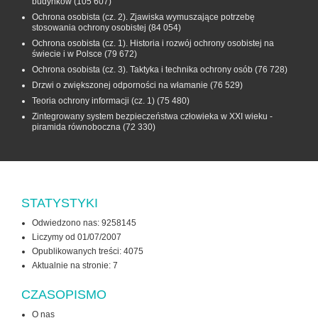
budynków
(105 607)
Ochrona osobista (cz. 2). Zjawiska wymuszające potrzebę
stosowania ochrony osobistej
(84 054)
Ochrona osobista (cz. 1). Historia i rozwój ochrony osobistej na
świecie i w Polsce
(79 672)
Ochrona osobista (cz. 3). Taktyka i technika ochrony osób
(76 728)
Drzwi o zwiększonej odporności na włamanie
(76 529)
Teoria ochrony informacji (cz. 1)
(75 480)
Zintegrowany system bezpieczeństwa człowieka w XXI wieku -
piramida równoboczna
(72 330)
STATYSTYKI
Odwiedzono nas: 9258145
Liczymy od 01/07/2007
Opublikowanych treści: 4075
Aktualnie na stronie:
7
CZASOPISMO
O nas