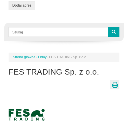
Dodaj adres
Formularz
wyszukiwania
Szukaj
Strona główna
/
Firmy
/
FES TRADING Sp. z o.o.
Jesteś
tutaj
FES TRADING Sp. z o.o.