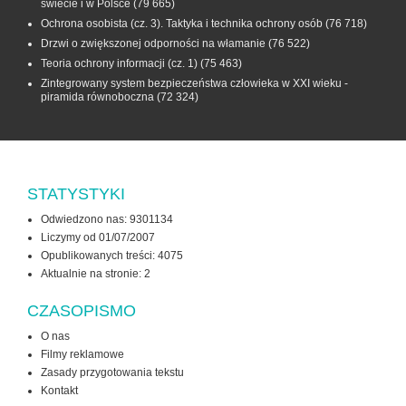
świecie i w Polsce
(79 665)
Ochrona osobista (cz. 3). Taktyka i technika ochrony osób
(76 718)
Drzwi o zwiększonej odporności na włamanie
(76 522)
Teoria ochrony informacji (cz. 1)
(75 463)
Zintegrowany system bezpieczeństwa człowieka w XXI wieku -
piramida równoboczna
(72 324)
STATYSTYKI
Odwiedzono nas: 9301134
Liczymy od 01/07/2007
Opublikowanych treści: 4075
Aktualnie na stronie:
2
CZASOPISMO
O nas
Filmy reklamowe
Zasady przygotowania tekstu
Kontakt