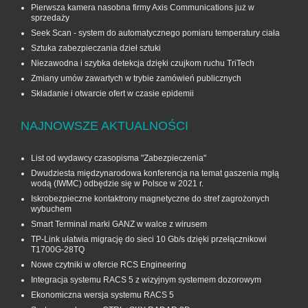
Pierwsza kamera nasobna firmy Axis Communications już w
sprzedaży
Seek Scan - system do automatycznego pomiaru temperatury ciała
Sztuka zabezpieczania dzieł sztuki
Niezawodna i szybka detekcja dzięki czujkom ruchu TriTech
Zmiany umów zawartych w trybie zamówień publicznych
Składanie i otwarcie ofert w czasie epidemii
NAJNOWSZE AKTUALNOŚCI
List od wydawcy czasopisma "Zabezpieczenia"
Dwudziesta międzynarodowa konferencja na temat gaszenia mgłą
wodą (IWMC) odbędzie się w Polsce w 2021 r.
Iskrobezpieczne kontaktrony magnetyczne do stref zagrożonych
wybuchem
Smart Terminal marki GANZ w walce z wirusem
TP-Link ułatwia migrację do sieci 10 Gb/s dzięki przełącznikowi
T1700G‑28TQ
Nowe czytniki w ofercie RCS Engineering
Integracja systemu RACS 5 z wizyjnym systemem dozorowym
Ekonomiczna wersja systemu RACS 5