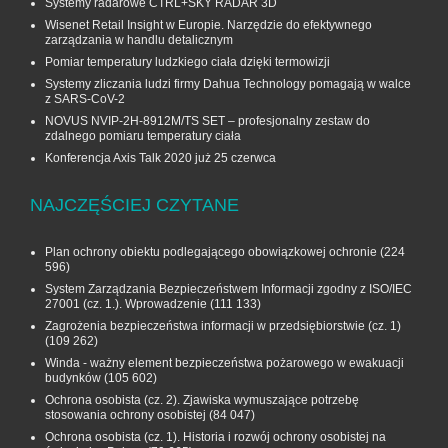
Systemy radarowe CTRL+SKY RADAR 3D
Wisenet Retail Insight w Europie. Narzędzie do efektywnego
zarządzania w handlu detalicznym
Pomiar temperatury ludzkiego ciała dzięki termowizji
Systemy zliczania ludzi firmy Dahua Technology pomagają w walce
z SARS-CoV-2
NOVUS NVIP-2H-8912M/TS SET – profesjonalny zestaw do
zdalnego pomiaru temperatury ciała
Konferencja Axis Talk 2020 już 25 czerwca
NAJCZĘŚCIEJ CZYTANE
Plan ochrony obiektu podlegającego obowiązkowej ochronie
(224
596)
System Zarządzania Bezpieczeństwem Informacji zgodny z ISO/IEC
27001 (cz. 1.). Wprowadzenie
(111 133)
Zagrożenia bezpieczeństwa informacji w przedsiębiorstwie (cz. 1)
(109 262)
Winda - ważny element bezpieczeństwa pożarowego w ewakuacji
budynków
(105 602)
Ochrona osobista (cz. 2). Zjawiska wymuszające potrzebę
stosowania ochrony osobistej
(84 047)
Ochrona osobista (cz. 1). Historia i rozwój ochrony osobistej na