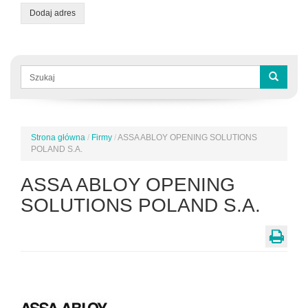
Dodaj adres
Formularz
wyszukiwania
Szukaj
Strona główna
/
Firmy
/
ASSA ABLOY OPENING SOLUTIONS
Jesteś
POLAND S.A.
tutaj
ASSA ABLOY OPENING
SOLUTIONS POLAND S.A.