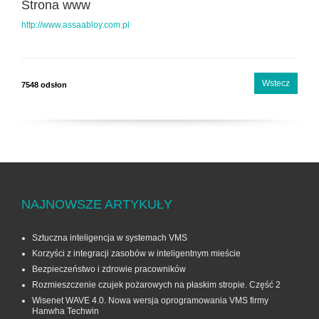
Strona www
http://www.assaabloy.com.pl
Wstecz
7548 odsłon
NAJNOWSZE ARTYKUŁY
Sztuczna inteligencja w systemach VMS
Korzyści z integracji zasobów w inteligentnym mieście
Bezpieczeństwo i zdrowie pracowników
Rozmieszczenie czujek pożarowych na płaskim stropie. Część 2
Wisenet WAVE 4.0. Nowa wersja oprogramowania VMS firmy
Hanwha Techwin