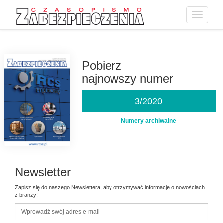
Toggle
navigatio
Przejdź
do
treści
Pobierz
najnowszy numer
3/2020
Numery archiwalne
Newsletter
Zapisz się do naszego Newslettera, aby otrzymywać informacje o nowościach
z branży!