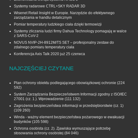
Systemy radarowe CTRL+SKY RADAR 3D
Wisenet Retail Insight w Europie. Narzędzie do efektywnego
zarządzania w handlu detalicznym
Pomiar temperatury ludzkiego ciała dzięki termowizji
Systemy zliczania ludzi firmy Dahua Technology pomagają w walce
z SARS-CoV-2
NOVUS NVIP-2H-8912M/TS SET – profesjonalny zestaw do
zdalnego pomiaru temperatury ciała
Konferencja Axis Talk 2020 już 25 czerwca
NAJCZĘŚCIEJ CZYTANE
Plan ochrony obiektu podlegającego obowiązkowej ochronie
(224
592)
System Zarządzania Bezpieczeństwem Informacji zgodny z ISO/IEC
27001 (cz. 1.). Wprowadzenie
(111 132)
Zagrożenia bezpieczeństwa informacji w przedsiębiorstwie (cz. 1)
(109 260)
Winda - ważny element bezpieczeństwa pożarowego w ewakuacji
budynków
(105 598)
Ochrona osobista (cz. 2). Zjawiska wymuszające potrzebę
stosowania ochrony osobistej
(84 046)