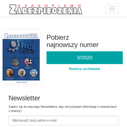
Toggle
navigatio
Przejdź
do
treści
Pobierz
najnowszy numer
3/2020
Numery archiwalne
Newsletter
Zapisz się do naszego Newslettera, aby otrzymywać informacje o nowościach
z branży!