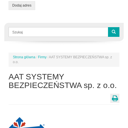
Dodaj adres
Formularz
wyszukiwania
Szukaj
Strona główna
/
Firmy
/
AAT SYSTEMY BEZPIECZEŃSTWA sp. z
Jesteś
o.o.
tutaj
AAT SYSTEMY
BEZPIECZEŃSTWA sp. z o.o.