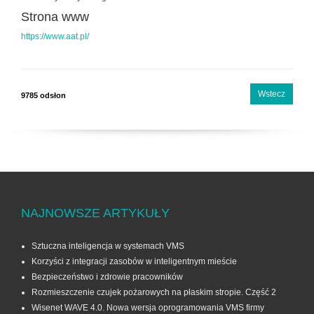
Strona www
https://www.aat.pl/
Wstecz
9785 odsłon
NAJNOWSZE ARTYKUŁY
Sztuczna inteligencja w systemach VMS
Korzyści z integracji zasobów w inteligentnym mieście
Bezpieczeństwo i zdrowie pracowników
Rozmieszczenie czujek pożarowych na płaskim stropie. Część 2
Wisenet WAVE 4.0. Nowa wersja oprogramowania VMS firmy