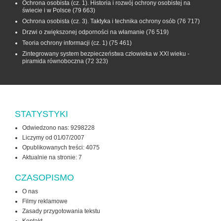
Ochrona osobista (cz. 1). Historia i rozwój ochrony osobistej na
świecie i w Polsce
(79 663)
Ochrona osobista (cz. 3). Taktyka i technika ochrony osób
(76 717)
Drzwi o zwiększonej odporności na włamanie
(76 519)
Teoria ochrony informacji (cz. 1)
(75 461)
Zintegrowany system bezpieczeństwa człowieka w XXI wieku -
piramida równoboczna
(72 323)
STATYSTYKI
Odwiedzono nas: 9298228
Liczymy od 01/07/2007
Opublikowanych treści: 4075
Aktualnie na stronie:
7
CZASOPISMO
O nas
Filmy reklamowe
Zasady przygotowania tekstu