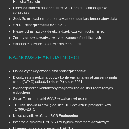
Hanwha Techwin
Pierwsza kamera nasobna firmy Axis Communications już w
sprzedaży
Seek Scan - system do automatycznego pomiaru temperatury ciała
Sztuka zabezpieczania dzieł sztuki
Niezawodna i szybka detekcja dzięki czujkom ruchu TriTech
Zmiany umów zawartych w trybie zamówień publicznych
Składanie i otwarcie ofert w czasie epidemii
NAJNOWSZE AKTUALNOŚCI
List od wydawcy czasopisma "Zabezpieczenia"
Dwudziesta międzynarodowa konferencja na temat gaszenia mgłą
wodą (IWMC) odbędzie się w Polsce w 2021 r.
Iskrobezpieczne kontaktrony magnetyczne do stref zagrożonych
wybuchem
Smart Terminal marki GANZ w walce z wirusem
TP-Link ułatwia migrację do sieci 10 Gb/s dzięki przełącznikowi
T1700G‑28TQ
Nowe czytniki w ofercie RCS Engineering
Integracja systemu RACS 5 z wizyjnym systemem dozorowym
Ekonomiczna wersja systemu RACS 5